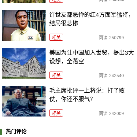
许世友都忌惮的红4方面军猛将，
结局很悲惨
相关
阅读
250799
美国为让中国加入世贸，提出3大
设想，全落空
相关
阅读
242540
毛主席批评一上将说：打了败
仗，你还不服气？
相关
阅读
242009
热门评论