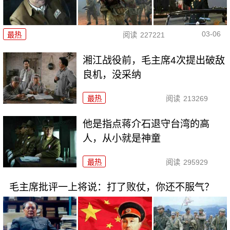
03-06
最热
阅读
227221
湘江战役前，毛主席4次提出破敌
良机，没采纳
最热
阅读
213269
他是指点蒋介石退守台湾的高
人，从小就是神童
最热
阅读
295929
毛主席批评一上将说：打了败仗，你还不服气？