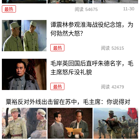
11-30
最热
阅读
54675
谭震林参观淮海战役纪念馆，为
何勃然大怒？
最热
阅读
52615
毛岸英回国后直呼朱德名字，毛
主席怒斥没礼貌
最热
阅读
42479
粟裕反对外线出击留在苏中，毛主席：你说得对