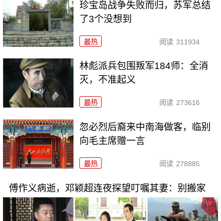
珍宝岛战争失败而归，苏军总结
了3个没想到
最热
阅读
311934
林彪派兵包围叛军184师：全消
灭，不准起义
最热
阅读
273616
忽必烈后裔来中南海做客，临别
向毛主席赠一言
最热
阅读
278885
傅作义病逝，邓颖超连夜探望叮嘱其妻：别搬家