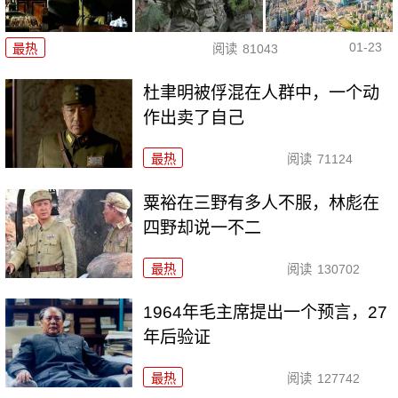
01-23
最热
阅读
81043
杜聿明被俘混在人群中，一个动
作出卖了自己
最热
阅读
71124
粟裕在三野有多人不服，林彪在
四野却说一不二
最热
阅读
130702
1964年毛主席提出一个预言，27
年后验证
最热
阅读
127742