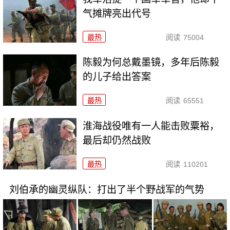
气摊牌亮出代号
最热
阅读
75004
陈毅为何总戴墨镜，多年后陈毅
的儿子给出答案
最热
阅读
65551
淮海战役唯有一人能击败粟裕，
最后却仍然战败
最热
阅读
110201
刘伯承的幽灵纵队：打出了半个野战军的气势