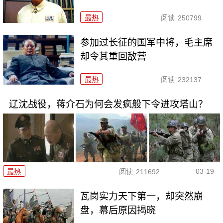
最热
阅读
250799
参加过长征的国军中将，毛主席
却令其重回敌营
最热
阅读
232137
辽沈战役，蒋介石为何会发疯般下令进攻塔山？
03-19
最热
阅读
211692
瓦岗实力天下第一，却突然崩
盘，幕后原因揭晓