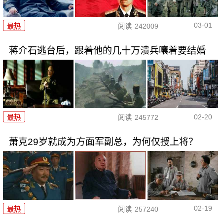
03-01
最热
阅读
242009
蒋介石逃台后，跟着他的几十万溃兵嚷着要结婚
02-20
最热
阅读
245772
萧克29岁就成为方面军副总，为何仅授上将？
02-19
最热
阅读
257240