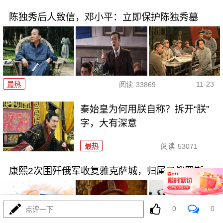
陈独秀后人致信，邓小平：立即保护陈独秀墓
11-23
最热
阅读
33869
秦始皇为何用朕自称？拆开“朕”
字，大有深意
最热
阅读
53071
康熙2次围歼俄军收复雅克萨城，归属了俄罗斯
0
0
点评一下