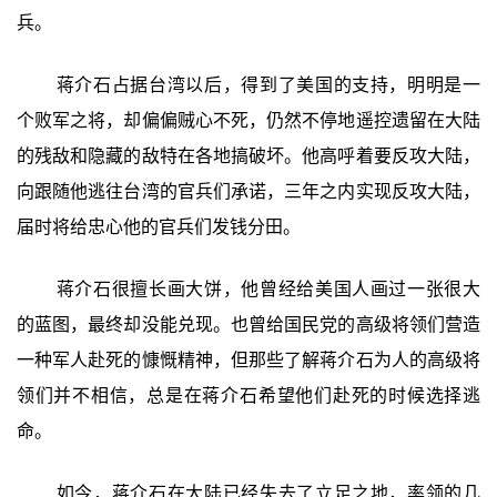
兵。
蒋介石占据台湾以后，得到了美国的支持，明明是一
个败军之将，却偏偏贼心不死，仍然不停地遥控遗留在大陆
的残敌和隐藏的敌特在各地搞破坏。他高呼着要反攻大陆，
向跟随他逃往台湾的官兵们承诺，三年之内实现反攻大陆，
届时将给忠心他的官兵们发钱分田。
蒋介石很擅长画大饼，他曾经给美国人画过一张很大
的蓝图，最终却没能兑现。也曾给国民党的高级将领们营造
一种军人赴死的慷慨精神，但那些了解蒋介石为人的高级将
领们并不相信，总是在蒋介石希望他们赴死的时候选择逃
命。
如今，蒋介石在大陆已经失去了立足之地，率领的几