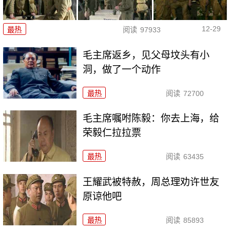
12-29
最热
阅读
97933
毛主席返乡，见父母坟头有小
洞，做了一个动作
最热
阅读
72700
毛主席嘱咐陈毅：你去上海，给
荣毅仁拉拉票
最热
阅读
63435
王耀武被特赦，周总理劝许世友
原谅他吧
最热
阅读
85893