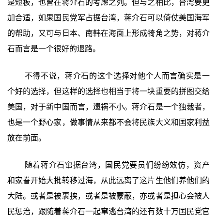
是短板，也曾在蒋介石的考虑之列。但与之相比，台湾要更
加合适，如果国民党军占据台湾，蒋介石可以倚仗美国海军
的帮助，又可与日本、南韩在海面上形成犄角之势，对蒋介
石而言是一个很好的退路。
不得不说，蒋介石的这个选择对他个人而言确实是一
个好的选择，但这样的选择也相当于将一块重要的拼图交给
美国，对于新中国而言，遗祸不小。蒋介石是一个独裁者，
也是一个野心家，做事情从来都不会将民族大义和国家利益
放在前面。
随着蒋介石窜据台湾，国民党要员们纷纷效仿，资产
和家眷开始大批转移过海，从此远离了这片生他们养他们的
大陆。或者是被裹挟，或者是被蒙蔽，亦或者是担心会被人
民惩治，跟随着蒋介石一起窜逃台湾的还有数十万国民党官