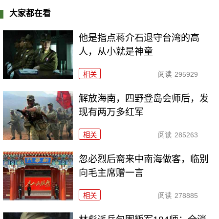
大家都在看
他是指点蒋介石退守台湾的高
人，从小就是神童
相关
阅读
295929
解放海南，四野登岛会师后，发
现有两万多红军
相关
阅读
285263
忽必烈后裔来中南海做客，临别
向毛主席赠一言
相关
阅读
278885