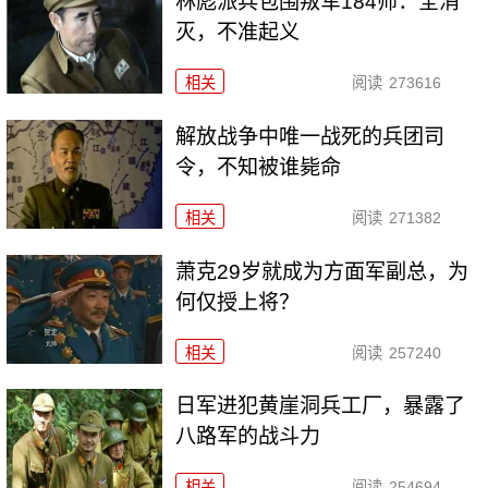
林彪派兵包围叛军184师：全消
灭，不准起义
相关
阅读
273616
解放战争中唯一战死的兵团司
令，不知被谁毙命
相关
阅读
271382
萧克29岁就成为方面军副总，为
何仅授上将？
相关
阅读
257240
日军进犯黄崖洞兵工厂，暴露了
八路军的战斗力
相关
阅读
254694