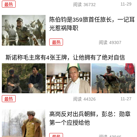
11-29
最热
阅读
36732
陈伯钧是359旅首任旅长，一记耳
光惹祸降职
最热
阅读
49307
斯诺称毛主席有4张王牌，让他拥有了绝对自信
11-27
最热
阅读
44326
高岗反对出兵朝鲜，彭总：勋章
第一个应授给他