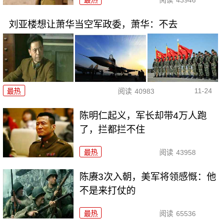
最热
阅读
43946
刘亚楼想让萧华当空军政委，萧华：不去
11-24
最热
阅读
40983
陈明仁起义，军长却带4万人跑
了，拦都拦不住
最热
阅读
43958
陈赓3次入朝，美军将领感慨：他
不是来打仗的
最热
阅读
65536