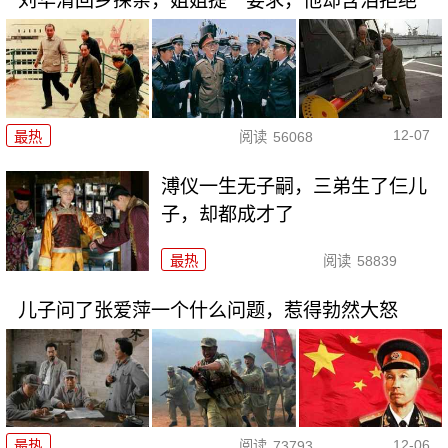
刘华清回乡探亲，姐姐提一要求，他却含泪拒绝
12-07
最热
阅读
56068
溥仪一生无子嗣，三弟生了仨儿
子，却都成才了
最热
阅读
58839
儿子问了张爱萍一个什么问题，惹得勃然大怒
12-06
最热
阅读
73793