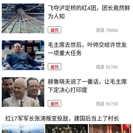
飞夺泸定桥的红4团，团长竟然鲜
为人知
最热
阅读
79058
毛主席去世后，叶帅交给许世友
一项重大任务
最热
阅读
91766
赫鲁晓夫说了一番话，让毛主席
下定决心打印度
最热
阅读
91733
红17军军长张涛叛变投敌，建国后当上了村长