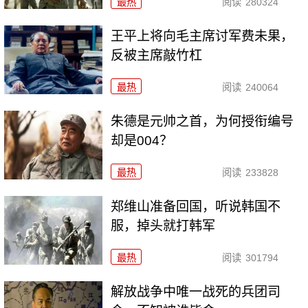
最热
阅读
280324
王平上将向毛主席讨军费未果，
反被主席敲竹杠
最热
阅读
240064
朱德是元帅之首，为何授衔编号
却是004？
最热
阅读
233828
郑维山准备回国，听说韩国不
服，掉头就打韩军
最热
阅读
301794
解放战争中唯一战死的兵团司