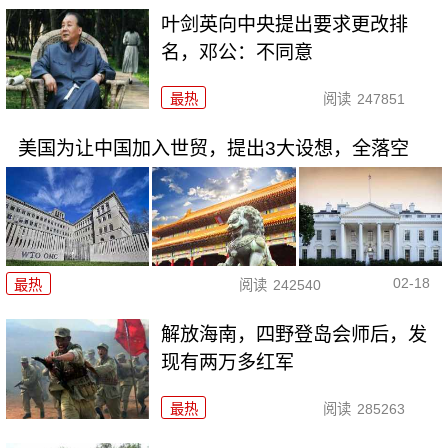
叶剑英向中央提出要求更改排
名，邓公：不同意
最热
阅读
247851
美国为让中国加入世贸，提出3大设想，全落空
02-18
最热
阅读
242540
解放海南，四野登岛会师后，发
现有两万多红军
最热
阅读
285263