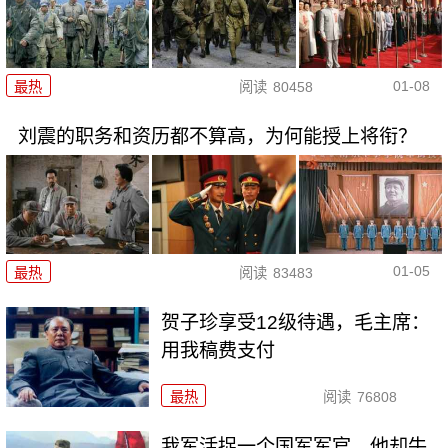
01-08
最热
阅读
80458
刘震的职务和资历都不算高，为何能授上将衔？
01-05
最热
阅读
83483
贺子珍享受12级待遇，毛主席：
用我稿费支付
最热
阅读
76808
我军活捉一个国军军官，他却牛