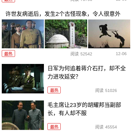
许世友病逝后，发生2个古怪现象，令人很意外
12-06
最热
阅读
52542
日军为何追着蒋介石打，却不全
力进攻延安？
最热
阅读
51026
毛主席让23岁的胡耀邦当副部
长，有人却不服
最热
阅读
45554