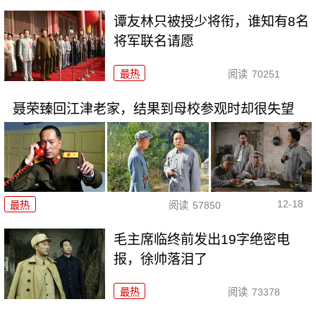
谭友林只被授少将衔，谁知有8名
将军联名请愿
最热
阅读
70251
聂荣臻回江津老家，结果到母校参观时却很失望
12-18
最热
阅读
57850
毛主席临终前发出19字绝密电
报，徐帅落泪了
最热
阅读
73378