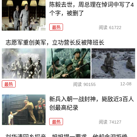
陈毅去世，周总理在悼词中写了4
个字，被删了
最热
阅读
61722
志愿军重创美军，立功营长反被降班长
12-08
最热
阅读
90155
新兵入朝一战封神，毙敌近3百人
创最高纪录
最热
阅读
74127