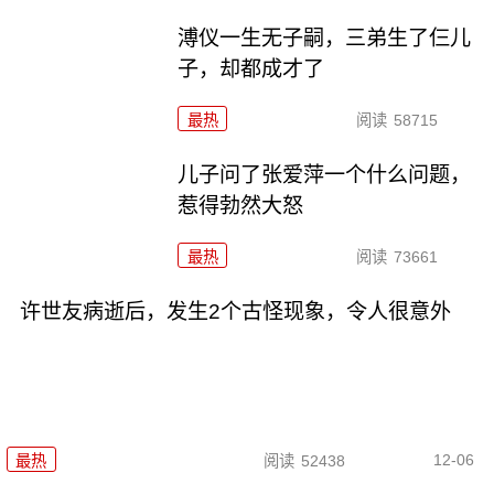
溥仪一生无子嗣，三弟生了仨儿
子，却都成才了
最热
阅读
58715
儿子问了张爱萍一个什么问题，
惹得勃然大怒
最热
阅读
73661
许世友病逝后，发生2个古怪现象，令人很意外
12-06
最热
阅读
52438