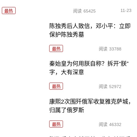
11-23
最热
阅读
65425
陈独秀后人致信，邓小平：立即
保护陈独秀墓
最热
阅读
33788
秦始皇为何用朕自称？拆开“朕”
字，大有深意
最热
阅读
52972
康熙2次围歼俄军收复雅克萨城，
归属了俄罗斯
最热
阅读
46332