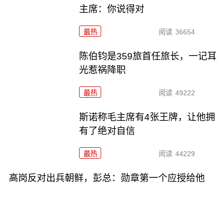
主席：你说得对
最热
阅读
36654
陈伯钧是359旅首任旅长，一记耳
光惹祸降职
最热
阅读
49222
斯诺称毛主席有4张王牌，让他拥
有了绝对自信
最热
阅读
44229
高岗反对出兵朝鲜，彭总：勋章第一个应授给他