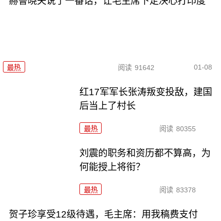
赫鲁晓夫说了一番话，让毛主席下定决心打印度
01-08
最热
阅读
91642
红17军军长张涛叛变投敌，建国
后当上了村长
最热
阅读
80355
刘震的职务和资历都不算高，为
何能授上将衔？
最热
阅读
83378
贺子珍享受12级待遇，毛主席：用我稿费支付