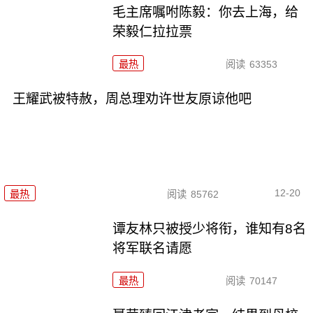
毛主席嘱咐陈毅：你去上海，给
荣毅仁拉拉票
最热
阅读
63353
王耀武被特赦，周总理劝许世友原谅他吧
12-20
最热
阅读
85762
谭友林只被授少将衔，谁知有8名
将军联名请愿
最热
阅读
70147