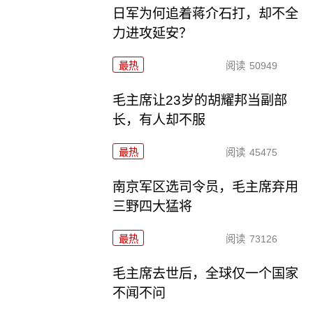
日军为何追着蒋介石打，却不全
力进攻延安？
最热
阅读
50949
毛主席让23岁的胡耀邦当副部
长，有人却不服
最热
阅读
45475
南京军区选司令员，毛主席弃用
三野四大猛将
最热
阅读
73126
毛主席去世后，全球仅一个国家
不闻不问