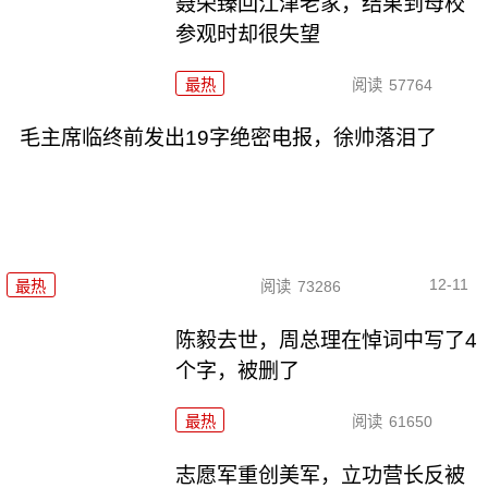
聂荣臻回江津老家，结果到母校
参观时却很失望
最热
阅读
57764
毛主席临终前发出19字绝密电报，徐帅落泪了
12-11
最热
阅读
73286
陈毅去世，周总理在悼词中写了4
个字，被删了
最热
阅读
61650
志愿军重创美军，立功营长反被