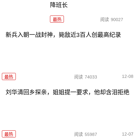
降班长
最热
阅读
90027
新兵入朝一战封神，毙敌近3百人创最高纪录
12-08
最热
阅读
74033
刘华清回乡探亲，姐姐提一要求，他却含泪拒绝
12-07
最热
阅读
55987