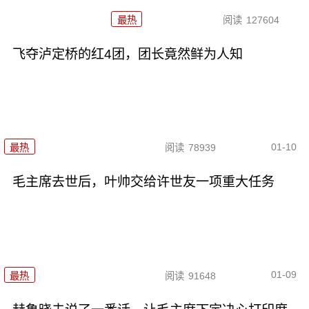
最热
阅读
127604
飞夺泸定桥的红4团，团长竟然鲜为人知
01-10
最热
阅读
78939
毛主席去世后，叶帅交给许世友一项重大任务
01-09
最热
阅读
91648