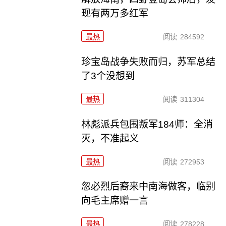
现有两万多红军
最热
阅读
284592
珍宝岛战争失败而归，苏军总结
了3个没想到
最热
阅读
311304
林彪派兵包围叛军184师：全消
灭，不准起义
最热
阅读
272953
忽必烈后裔来中南海做客，临别
向毛主席赠一言
最热
阅读
278228