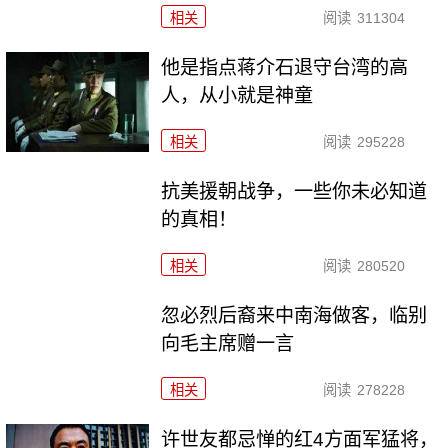
相关
阅读
311304
他是指点蒋介石退守台湾的高
人，从小就是神童
相关
阅读
295228
抗美援朝战争，一些你未必知道
的真相！
相关
阅读
280520
忽必烈后裔来中南海做客，临别
向毛主席赠一言
相关
阅读
278228
许世友都忌惮的红4方面军猛将，