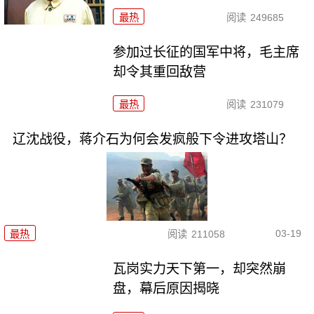
最热
阅读
249685
参加过长征的国军中将，毛主席
却令其重回敌营
最热
阅读
231079
辽沈战役，蒋介石为何会发疯般下令进攻塔山？
03-19
最热
阅读
211058
瓦岗实力天下第一，却突然崩
盘，幕后原因揭晓