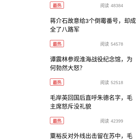
最热
阅读
48384
蒋介石故意给3个倒霉番号，却成
全了八路军
最热
阅读
54578
谭震林参观淮海战役纪念馆，为
何勃然大怒？
最热
阅读
52518
毛岸英回国后直呼朱德名字，毛
主席怒斥没礼貌
最热
阅读
42399
粟裕反对外线出击留在苏中，毛