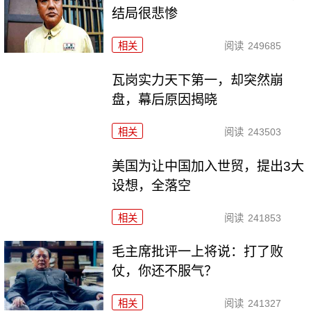
结局很悲惨
相关
阅读
249685
瓦岗实力天下第一，却突然崩
盘，幕后原因揭晓
相关
阅读
243503
美国为让中国加入世贸，提出3大
设想，全落空
相关
阅读
241853
毛主席批评一上将说：打了败
仗，你还不服气？
相关
阅读
241327