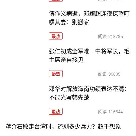
傅作义病逝，邓颖超连夜探望叮
嘱其妻：别搬家
最热
阅读
219795
张仁初成全军唯一中将军长，毛
主席亲自接见
最热
阅读
96805
邓华对解放海南功绩表达不满：
不能光写韩先楚
最热
阅读
116544
蒋介石败走台湾时，还剩多少兵力？超乎想象