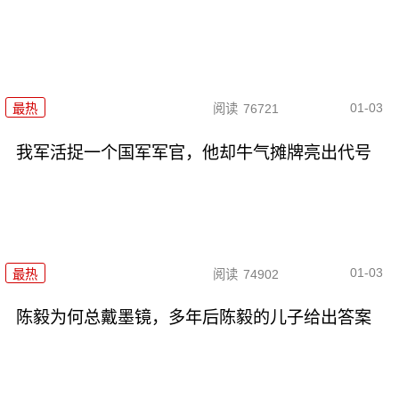
01-03
最热
阅读
76721
我军活捉一个国军军官，他却牛气摊牌亮出代号
01-03
最热
阅读
74902
陈毅为何总戴墨镜，多年后陈毅的儿子给出答案