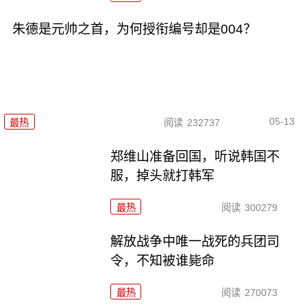
朱德是元帅之首，为何授衔编号却是004？
05-13
最热
阅读
232737
郑维山准备回国，听说韩国不
服，掉头就打韩军
最热
阅读
300279
解放战争中唯一战死的兵团司
令，不知被谁毙命
最热
阅读
270073