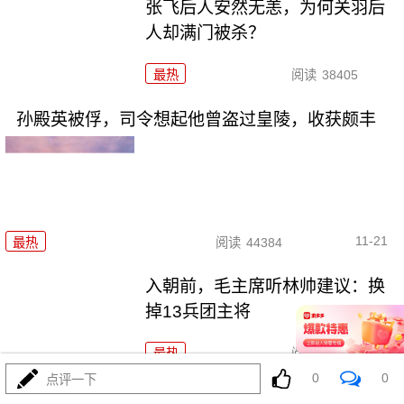
张飞后人安然无恙，为何关羽后
人却满门被杀？
最热
阅读
38405
孙殿英被俘，司令想起他曾盗过皇陵，收获颇丰
11-21
最热
阅读
44384
入朝前，毛主席听林帅建议：换
掉13兵团主将
最热
阅读
45632
0
0
点评一下
阎红彦没军职，不符授衔条件，