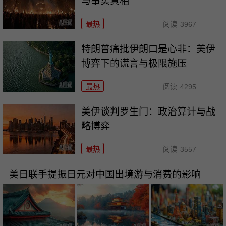
与事实真相
最热
阅读
3967
特朗普痛批伊朗口是心非：美伊
博弈下的谎言与极限施压
最热
阅读
4295
美伊谈判罗生门：政治算计与战
略博弈
最热
阅读
3557
美日联手提振日元对中国出境游与消费的影响