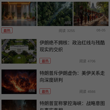
08-05
最热
阅读
3255
伊朗绝不拥核：政治红线与残酷
现实的交织
最热
阅读
4706
特朗普斥伊朗虚伪：美伊关系走
向深度研判
最热
阅读
4566
特朗普宣称掌控海峡：战略意图