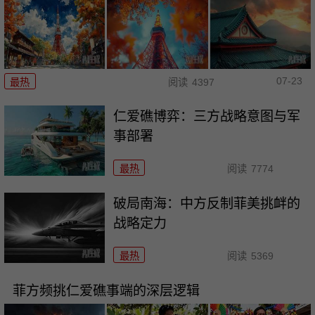
07-23
最热
阅读
4397
仁爱礁博弈：三方战略意图与军
事部署
最热
阅读
7774
破局南海：中方反制菲美挑衅的
战略定力
最热
阅读
5369
菲方频挑仁爱礁事端的深层逻辑