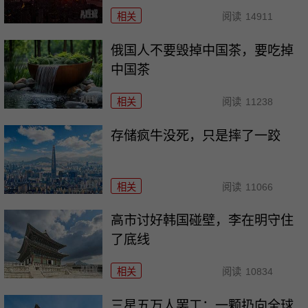
相关
阅读
14911
俄国人不要毁掉中国茶，要吃掉
中国茶
相关
阅读
11238
存储疯牛没死，只是摔了一跤
相关
阅读
11066
高市讨好韩国碰壁，李在明守住
了底线
相关
阅读
10834
三星五万人罢工：一颗扔向全球