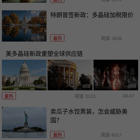
特朗普签新政：多晶硅加税限价
最热
阅读
3628
美多晶硅新政重塑全球供应链
08-07
最热
阅读
3113
卖瓜子水饺男装，怎会威胁美
国？
最热
阅读
6017