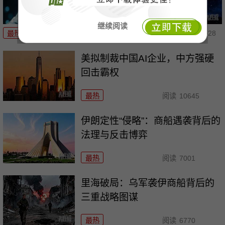
继续阅读
07-28
最热
阅读
8463
美拟制裁中国AI企业，中方强硬
回击霸权
最热
阅读
10645
伊朗定性“侵略”：商船遇袭背后的
法理与反击博弈
最热
阅读
7001
里海破局：乌军袭伊商船背后的
三重战略图谋
最热
阅读
6770