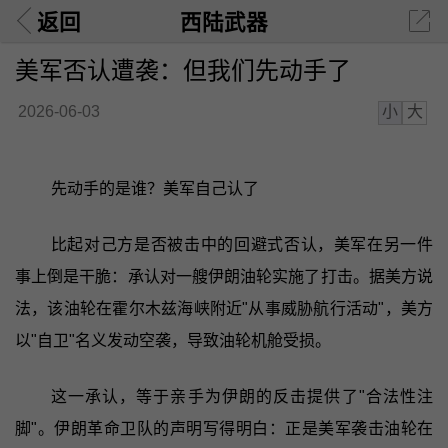
返回
西陆武器
美军否认遭袭：但我们先动手了
小
大
2026-06-03
先动手的是谁？美军自己认了
比起对己方是否被击中的回避式否认，美军在另一件
事上倒是干脆：承认对一艘伊朗油轮实施了打击。据美方说
法，该油轮在霍尔木兹海峡附近"从事威胁航行活动"，美方
以"自卫"名义发动空袭，导致油轮机舱受损。
这一承认，等于亲手为伊朗的反击提供了"合法性注
脚"。伊朗革命卫队的声明写得明白：正是美军袭击油轮在