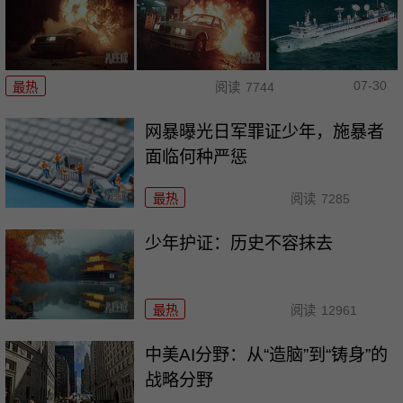
07-30
最热
阅读
7744
网暴曝光日军罪证少年，施暴者
面临何种严惩
最热
阅读
7285
少年护证：历史不容抹去
最热
阅读
12961
中美AI分野：从“造脑”到“铸身”的
战略分野