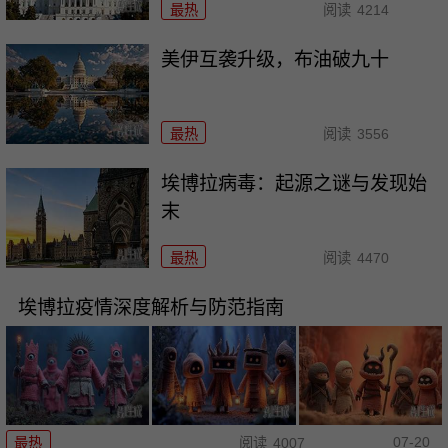
最热
阅读
4214
美伊互袭升级，布油破九十
最热
阅读
3556
埃博拉病毒：起源之谜与发现始
末
最热
阅读
4470
埃博拉疫情深度解析与防范指南
07-20
最热
阅读
4007