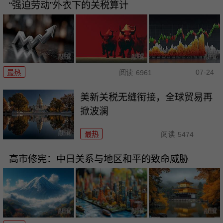
“强迫劳动”外衣下的关税算计
07-24
最热
阅读
6961
美新关税无缝衔接，全球贸易再
掀波澜
最热
阅读
5474
高市修宪：中日关系与地区和平的致命威胁