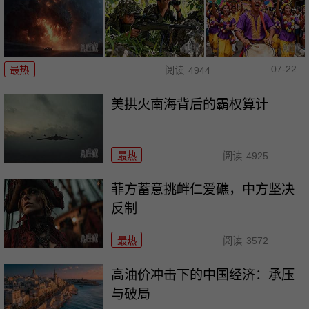
07-22
最热
阅读
4944
美拱火南海背后的霸权算计
最热
阅读
4925
菲方蓄意挑衅仁爱礁，中方坚决
反制
最热
阅读
3572
高油价冲击下的中国经济：承压
与破局