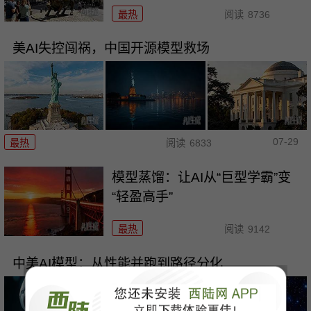
最热
阅读
8736
美AI失控闯祸，中国开源模型救场
07-29
最热
阅读
6833
模型蒸馏：让AI从“巨型学霸”变
“轻盈高手”
最热
阅读
9142
中美AI模型：从性能并跑到路径分化