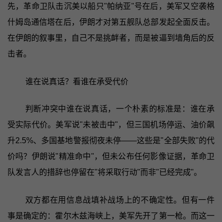
先，革命卫队击沉美以船只"帕纳亚"号在后，美军又空袭格
什姆岛通信塔在后，伊朗才对第五舰队总部发起全面反击。
在伊朗的叙事里，自己不是挑衅者，而是被逼到墙角后的反
击者。
谁在说真话？看谁在承受代价
判断冲突中谁在说真话，一个朴素的标准是：谁在承
受实际代价。美军说"未被击中"，但三国机场停运、油价飙
升2.5%、多国基地警报彻夜未停——这些是"全部失败"的代
价吗？伊朗说"精准命中"，但未公布任何影像证据，革命卫
队发言人的措辞也停留在"将采取行动"而非"已经完成"。
双方都在用信息战填补战场上的不确定性。但有一件
事是确定的：霍尔木兹海峡上，美军先开了第一枪。而这一