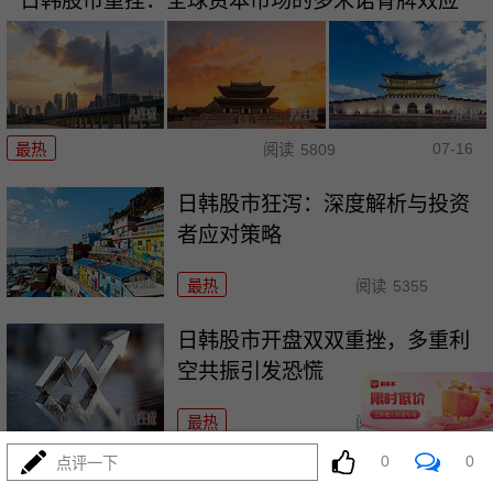
日韩股市重挫：全球资本市场的多米诺骨牌效应
07-16
最热
阅读
5809
日韩股市狂泻：深度解析与投资
者应对策略
最热
阅读
5355
日韩股市开盘双双重挫，多重利
空共振引发恐慌
最热
阅读
5104
0
0
点评一下
韩股熔断警示：投资者应果断抛