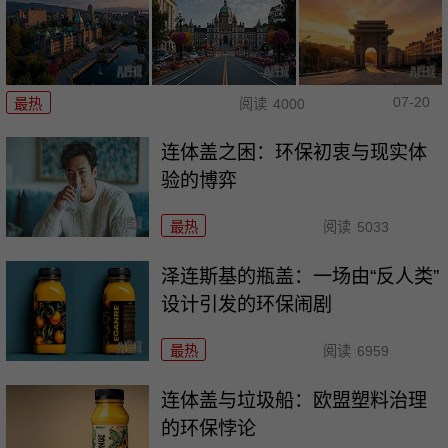
07-20
最热
阅读
4000
连体盖之困：环保初衷与现实体
验的博弈
最热
阅读
5033
泽连斯基的瓶盖：一场由“反人类”
设计引发的环保闹剧
最热
阅读
6959
连体盖与垃圾船：欧盟塑料治理
的环保悖论