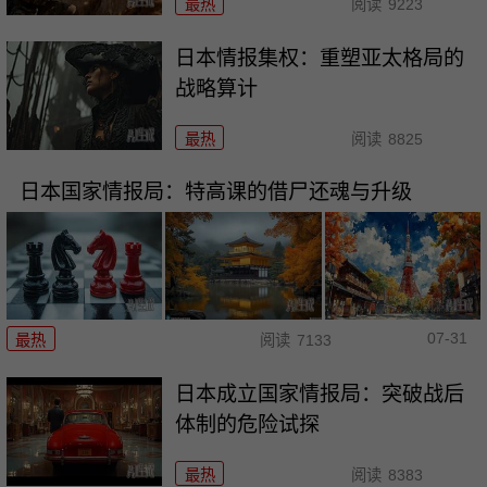
最热
阅读
9223
日本情报集权：重塑亚太格局的
战略算计
最热
阅读
8825
日本国家情报局：特高课的借尸还魂与升级
07-31
最热
阅读
7133
日本成立国家情报局：突破战后
体制的危险试探
最热
阅读
8383