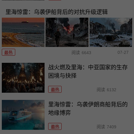
里海惊雷：乌袭伊船背后的对抗升级逻辑
07-27
最热
阅读
6643
战火燃及里海：中亚国家的生存
困境与抉择
最热
阅读
6132
里海惊雷：乌袭伊朗商船背后的
地缘博弈
最热
阅读
7409