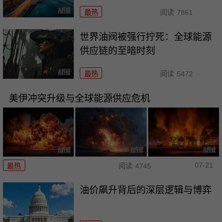
最热
阅读
7861
世界油阀被强行拧死：全球能源
供应链的至暗时刻
最热
阅读
5472
美伊冲突升级与全球能源供应危机
07-21
最热
阅读
4745
油价飙升背后的深层逻辑与博弈