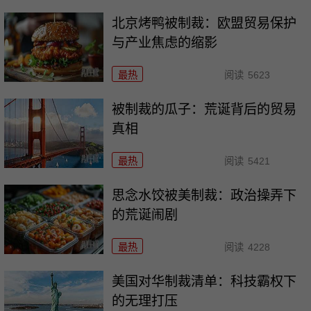
北京烤鸭被制裁：欧盟贸易保护
与产业焦虑的缩影
最热
阅读
5623
被制裁的瓜子：荒诞背后的贸易
真相
最热
阅读
5421
思念水饺被美制裁：政治操弄下
的荒诞闹剧
最热
阅读
4228
美国对华制裁清单：科技霸权下
的无理打压