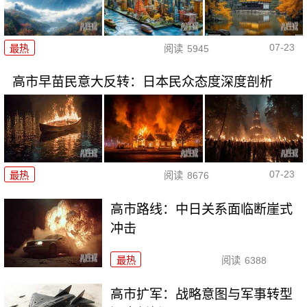
07-23
最热
阅读
5945
高市早苗民意大反转：日本民众态度深度剖析
07-23
最热
阅读
8676
高市路线：中日关系面临断崖式
冲击
最热
阅读
6388
高市扩军：战略意图与军事转型