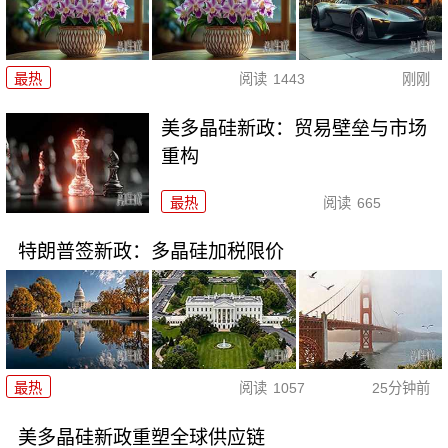
最热
阅读
1443
刚刚
美多晶硅新政：贸易壁垒与市场
重构
最热
阅读
665
特朗普签新政：多晶硅加税限价
最热
阅读
1057
25分钟前
美多晶硅新政重塑全球供应链