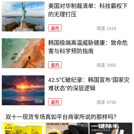
美国对华制裁清单：科技霸权下
的无理打压
最热
阅读
2416
韩国极端高温威胁健康：致命危
害与科学预防指南
最热
阅读
2965
42.5℃破纪录：韩国宣布“国家灾
难状态”的深层逻辑
最热
阅读
5750
双十一现货专场真如平台商家所说的那样吗？