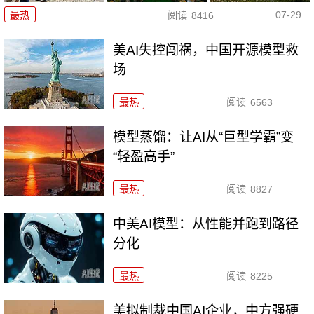
07-29
最热
阅读
8416
美AI失控闯祸，中国开源模型救
场
最热
阅读
6563
模型蒸馏：让AI从“巨型学霸”变
“轻盈高手”
最热
阅读
8827
中美AI模型：从性能并跑到路径
分化
最热
阅读
8225
美拟制裁中国AI企业，中方强硬