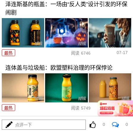
泽连斯基的瓶盖：一场由“反人类”设计引发的环保
闹剧
07-17
最热
阅读
6746
连体盖与垃圾船：欧盟塑料治理的环保悖论
07-17
最热
阅读
5749
瓶盖安全设计：微观细节中的守
0
0
点评一下
护与防错