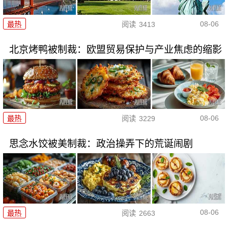
08-06
最热
阅读
3413
北京烤鸭被制裁：欧盟贸易保护与产业焦虑的缩影
08-06
最热
阅读
3229
思念水饺被美制裁：政治操弄下的荒诞闹剧
08-06
最热
阅读
2663