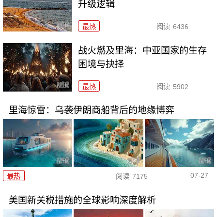
升级逻辑
最热
阅读
6436
战火燃及里海：中亚国家的生存
困境与抉择
最热
阅读
5902
里海惊雷：乌袭伊朗商船背后的地缘博弈
07-27
最热
阅读
7175
美国新关税措施的全球影响深度解析