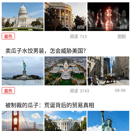
最热
阅读
713
刚刚
卖瓜子水饺男装，怎会威胁美国？
08-06
最热
阅读
3743
被制裁的瓜子：荒诞背后的贸易真相