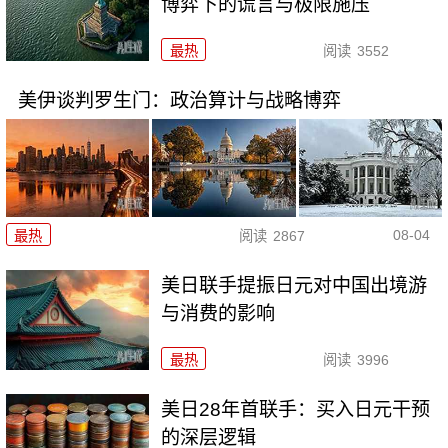
博弈下的谎言与极限施压
最热
阅读
3552
美伊谈判罗生门：政治算计与战略博弈
08-04
最热
阅读
2867
美日联手提振日元对中国出境游
与消费的影响
最热
阅读
3996
美日28年首联手：买入日元干预
的深层逻辑