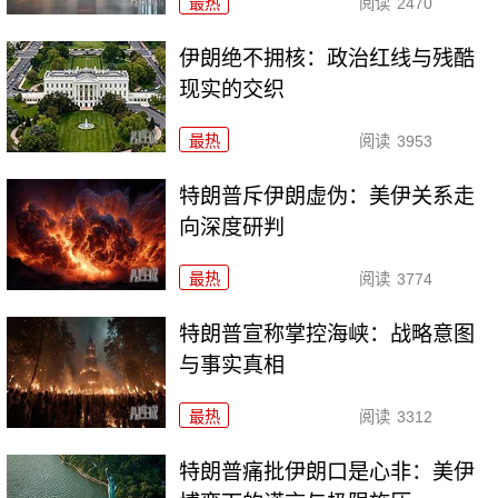
最热
阅读
2470
伊朗绝不拥核：政治红线与残酷
现实的交织
最热
阅读
3953
特朗普斥伊朗虚伪：美伊关系走
向深度研判
最热
阅读
3774
特朗普宣称掌控海峡：战略意图
与事实真相
最热
阅读
3312
特朗普痛批伊朗口是心非：美伊