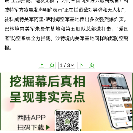
说"全部拦截、毫发无损"，为何三国同步进入最高戒备？科
威特军方凌晨发声明确表示"正在拦截敌对导弹和无人机"，
驻科威特美军阿里·萨利姆空军基地传出多次强烈爆炸声。
巴林境内美军朱费尔基地和第五舰队总部遭打击，"爱国
者"防空系统全力拦截。沙特境内美军基地同样响起防空警
报。
上一页
下一页