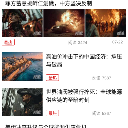
菲方蓄意挑衅仁爱礁，中方坚决反制
07-22
最热
阅读
3424
高油价冲击下的中国经济：承压
与破局
最热
阅读
7587
世界油阀被强行拧死：全球能源
供应链的至暗时刻
最热
阅读
5267
美伊冲突升级与全球能源供应危机