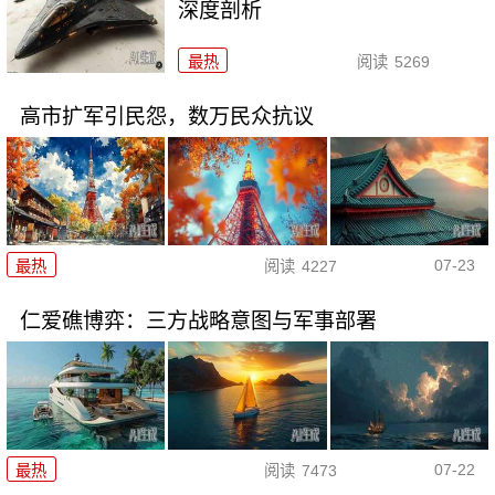
深度剖析
最热
阅读
5269
高市扩军引民怨，数万民众抗议
07-23
最热
阅读
4227
仁爱礁博弈：三方战略意图与军事部署
07-22
最热
阅读
7473