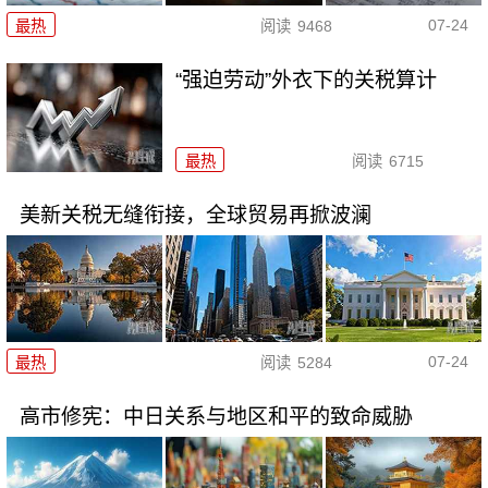
07-24
最热
阅读
9468
“强迫劳动”外衣下的关税算计
最热
阅读
6715
美新关税无缝衔接，全球贸易再掀波澜
07-24
最热
阅读
5284
高市修宪：中日关系与地区和平的致命威胁