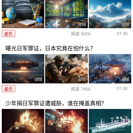
07-30
最热
阅读
9026
曝光日军罪证，日本究竟在怕什么？
07-30
最热
阅读
7956
少年捐日军罪证遭威胁，谁在掩盖真相？