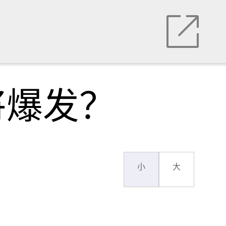
将爆发？
小
大