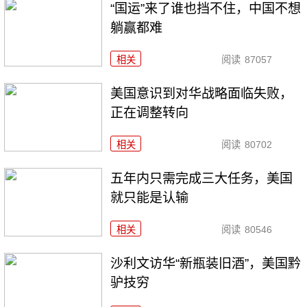
“国运”来了谁也挡不住，中国不想
躺赢都难
相关
阅读
87057
美国意识到对华战略面临失败，
正在调整转向
相关
阅读
80702
五年内只需完成三大任务，美国
就只能是认输
相关
阅读
80546
沙利文访华“新瓶装旧酒”，美国黔
驴技穷