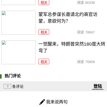
相关
阅读
80338
​蒙军总参谋长邀请北约高官访
蒙，意欲何为？
相关
阅读
78667
一觉醒来，特朗普突然180度大转
弯了
相关
阅读
75858
热门评论
登陆
0
条评论
我来说两句