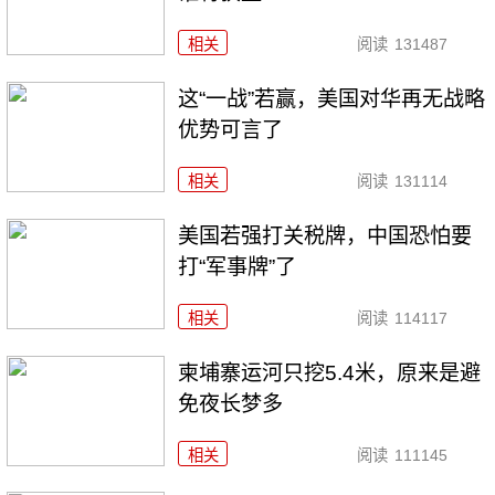
相关
阅读
131487
这“一战”若赢，美国对华再无战略
优势可言了
相关
阅读
131114
美国若强打关税牌，中国恐怕要
打“军事牌”了
相关
阅读
114117
柬埔寨运河只挖5.4米，原来是避
免夜长梦多
相关
阅读
111145