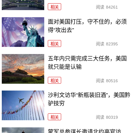
相关
阅读
84261
面对美国打压，守不住的，必须
得“攻出去”
相关
阅读
82395
五年内只需完成三大任务，美国
就只能是认输
相关
阅读
80516
沙利文访华“新瓶装旧酒”，美国黔
驴技穷
相关
阅读
80319
​蒙军总参谋长邀请北约高官访