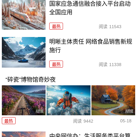
国家应急通信融合接入平台启动
全国应用
最热
阅读
11543
明晰主体责任 网络食品销售新规
施行
最热
阅读
11338
“碎瓷”博物馆奇妙夜
05-18
最热
阅读
9442
中央网信办：生活服务类平台算