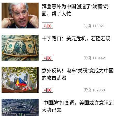
拜登意外为中国创造了“躺赢”局
面，帮了大忙
相关
阅读
115921
十字路口：美元危机，若隐若现
相关
阅读
110442
意外反转！电车“关税”竟成为中国
的攻击武器
相关
阅读
107968
“中国牌”打变调，美国或许意识到
大势已去