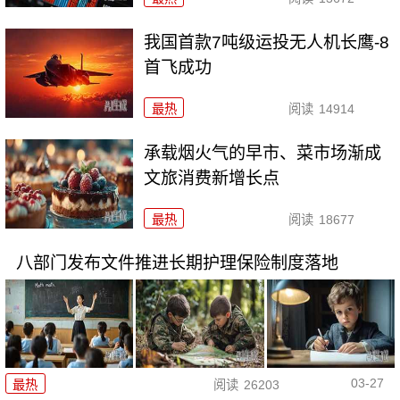
我国首款7吨级运投无人机长鹰-8
首飞成功
最热
阅读
14914
承载烟火气的早市、菜市场渐成
文旅消费新增长点
最热
阅读
18677
八部门发布文件推进长期护理保险制度落地
03-27
最热
阅读
26203