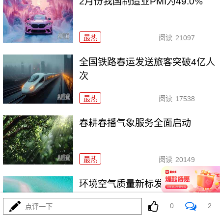
2月份我国制造业PMI为49.0%
最热
阅读
21097
全国铁路春运发送旅客突破4亿人
次
最热
阅读
17538
春耕春播气象服务全面启动
最热
阅读
20149
环境空气质量新标发布 “好天气”
标准将更严格
0
2
点评一下