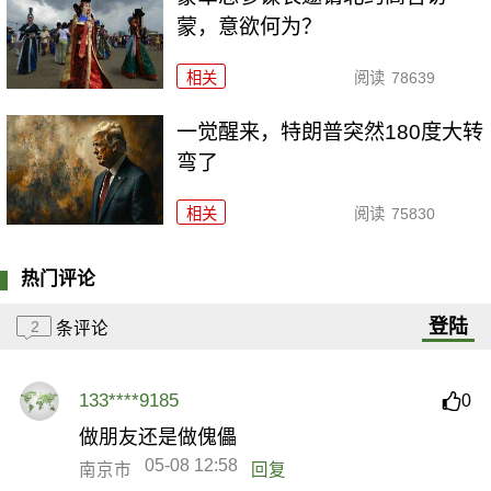
蒙，意欲何为？
相关
阅读
78639
一觉醒来，特朗普突然180度大转
弯了
相关
阅读
75830
热门评论
登陆
2
条评论
133****9185
0
做朋友还是做傀儡
05-08 12:58
南京市
回复