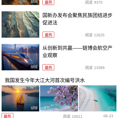
最热
阅读
9370
国新办发布会聚焦民族团结进步
促进法
最热
阅读
12625
从创新到共赢——链博会航空产
业观察
最热
阅读
13389
我国发生今年大江大河首次编号洪水
06-23
最热
阅读
10011