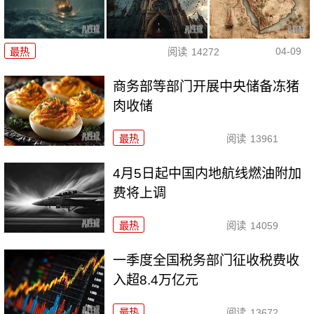
04-09
最热
阅读
14272
商务部等部门开展中央储备冻猪
肉收储
最热
阅读
13961
4月5日起中国内地航线燃油附加
费将上调
最热
阅读
14059
一季度全国税务部门征收税费收
入超8.4万亿元
最热
阅读
13672