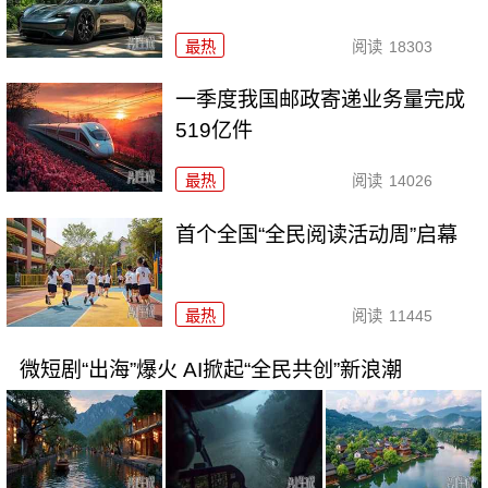
最热
阅读
18303
一季度我国邮政寄递业务量完成
519亿件
最热
阅读
14026
首个全国“全民阅读活动周”启幕
最热
阅读
11445
微短剧“出海”爆火 AI掀起“全民共创”新浪潮