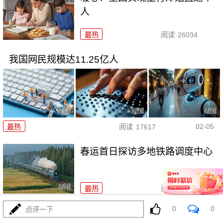
人
最热
阅读
26034
我国网民规模达11.25亿人
02-05
最热
阅读
17617
春运首日探访多地铁路调度中心
最热
阅读
30707
0
0
点评一下
2026年“我们的中国梦——文化进万家”活动启动