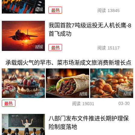
最热
阅读
13845
我国首款7吨级运投无人机长鹰-8
首飞成功
最热
阅读
15117
承载烟火气的早市、菜市场渐成文旅消费新增长点
03-30
最热
阅读
19031
八部门发布文件推进长期护理保
险制度落地