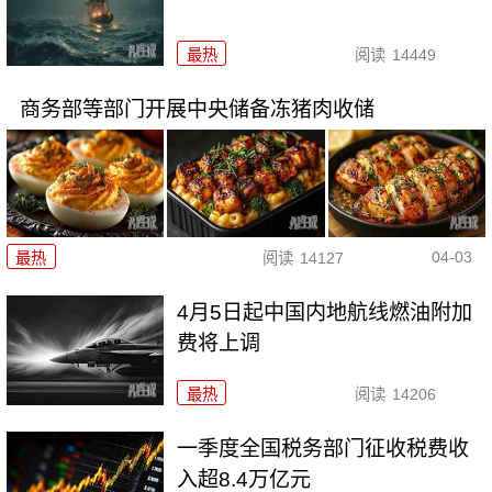
最热
阅读
14449
商务部等部门开展中央储备冻猪肉收储
04-03
最热
阅读
14127
4月5日起中国内地航线燃油附加
费将上调
最热
阅读
14206
一季度全国税务部门征收税费收
入超8.4万亿元