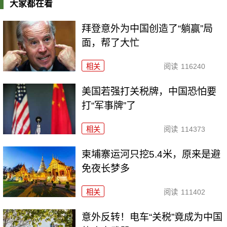
大家都在看
拜登意外为中国创造了“躺赢”局
面，帮了大忙
相关
阅读
116240
美国若强打关税牌，中国恐怕要
打“军事牌”了
相关
阅读
114373
柬埔寨运河只挖5.4米，原来是避
免夜长梦多
相关
阅读
111402
意外反转！电车“关税”竟成为中国