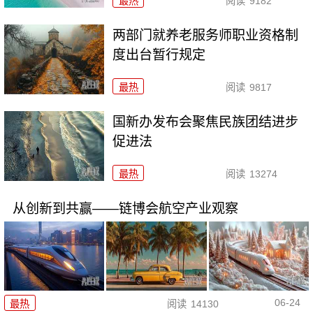
最热
阅读
9182
两部门就养老服务师职业资格制
度出台暂行规定
最热
阅读
9817
国新办发布会聚焦民族团结进步
促进法
最热
阅读
13274
从创新到共赢——链博会航空产业观察
06-24
最热
阅读
14130