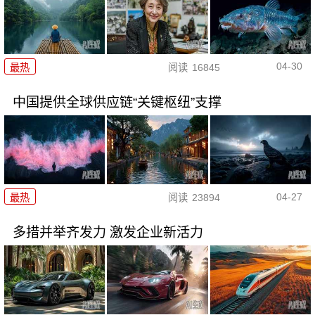
04-30
最热
阅读
16845
中国提供全球供应链“关键枢纽”支撑
04-27
最热
阅读
23894
多措并举齐发力 激发企业新活力