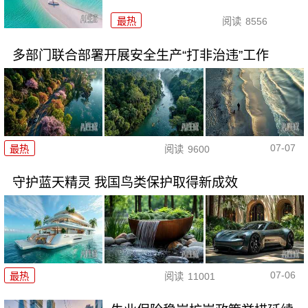
最热
阅读
8556
多部门联合部署开展安全生产“打非治违”工作
07-07
最热
阅读
9600
守护蓝天精灵 我国鸟类保护取得新成效
07-06
最热
阅读
11001