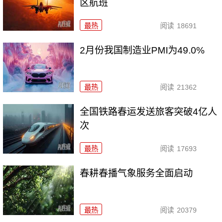
区航班
最热
阅读
18691
2月份我国制造业PMI为49.0%
最热
阅读
21362
全国铁路春运发送旅客突破4亿人
次
最热
阅读
17693
春耕春播气象服务全面启动
最热
阅读
20379