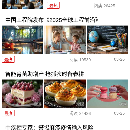
最热
阅读
26425
中国工程院发布《2025全球工程前沿》
03-26
最热
阅读
19539
智能育苗助增产 抢抓农时备春耕
03-25
最热
阅读
24426
中疾控专家：警惕麻疹疫情输入风险