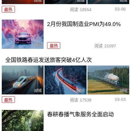
03-06
最热
阅读
18554
2月份我国制造业PMI为49.0%
最热
阅读
21097
全国铁路春运发送旅客突破4亿人次
03-03
最热
阅读
17538
春耕春播气象服务全面启动