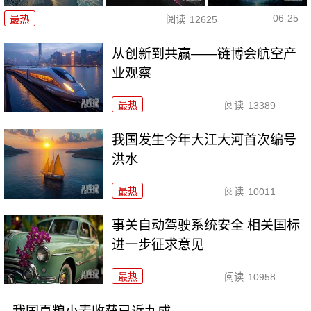
06-25
最热
阅读
12625
从创新到共赢——链博会航空产
业观察
最热
阅读
13389
我国发生今年大江大河首次编号
洪水
最热
阅读
10011
事关自动驾驶系统安全 相关国标
进一步征求意见
最热
阅读
10958