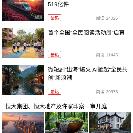
519亿件
最热
阅读
14026
首个全国“全民阅读活动周”启幕
最热
阅读
11445
微短剧“出海”爆火 AI掀起“全民共
创”新浪潮
最热
阅读
20973
恒大集团、恒大地产及许家印案一审开庭