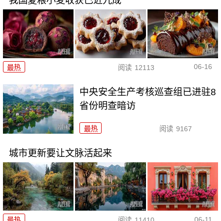
我国夏粮小麦收获已近九成
06-16
最热
阅读
12113
中央安全生产考核巡查组已进驻8
省份明查暗访
最热
阅读
9167
城市更新要让文脉活起来
06-11
最热
阅读
11410