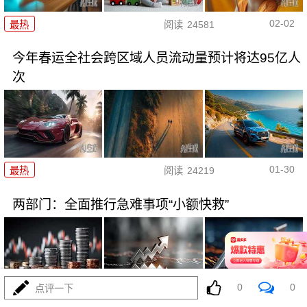
02-02
最热
阅读
24581
今年春运全社会跨区域人员流动量预计将达95亿人
次
01-30
最热
阅读
24219
两部门：全面推行急难事项“小额快救”
0
0
点评一下
01-29
最热
阅读
21020