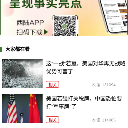
大家都在看
这“一战”若赢，美国对华再无战略
优势可言了
相关
阅读
131094
美国若强打关税牌，中国恐怕要
打“军事牌”了
相关
阅读
114085