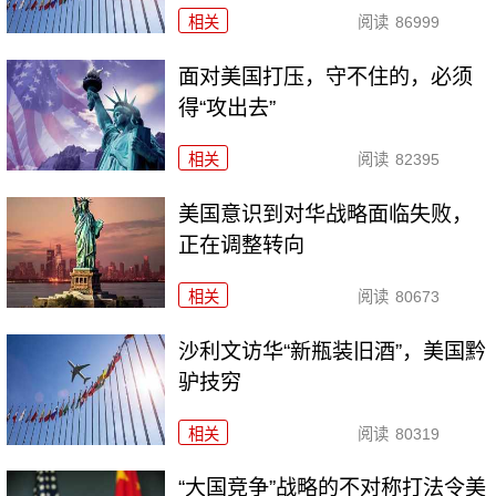
相关
阅读
86999
面对美国打压，守不住的，必须
得“攻出去”
相关
阅读
82395
美国意识到对华战略面临失败，
正在调整转向
相关
阅读
80673
沙利文访华“新瓶装旧酒”，美国黔
驴技穷
相关
阅读
80319
“大国竞争”战略的不对称打法令美