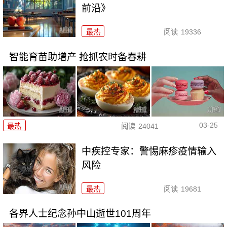
前沿》
最热
阅读
19336
智能育苗助增产 抢抓农时备春耕
03-25
最热
阅读
24041
中疾控专家：警惕麻疹疫情输入
风险
最热
阅读
19681
各界人士纪念孙中山逝世101周年