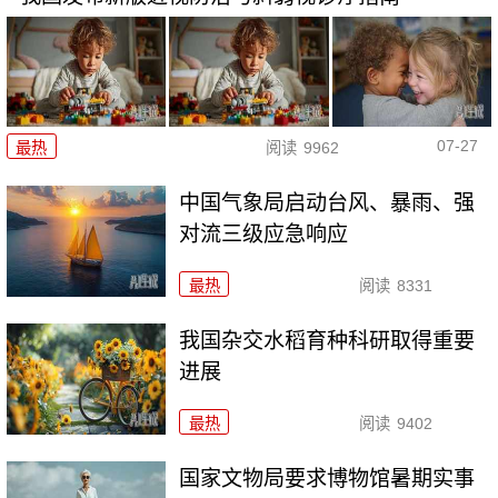
07-27
最热
阅读
9962
中国气象局启动台风、暴雨、强
对流三级应急响应
最热
阅读
8331
我国杂交水稻育种科研取得重要
进展
最热
阅读
9402
国家文物局要求博物馆暑期实事