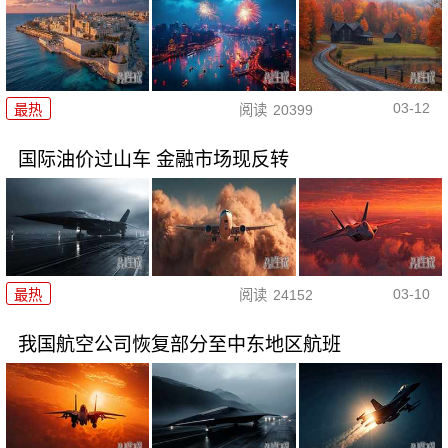
03-12
最热
阅读
20399
国际油价过山车 金融市场现反转
03-10
最热
阅读
24152
我国航空公司恢复部分至中东地区航班