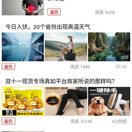
最热
阅读
5418
今日入伏，20个省份出现高温天气
07-15
最热
阅读
7488
双十一现货专场真如平台商家所说的那样吗？
最热
阅读
31145
4小时前