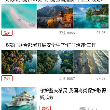
07-08
最热
阅读
8066
多部门联合部署开展安全生产“打非治违”工作
07-07
最热
阅读
9067
守护蓝天精灵 我国鸟类保护取得
新成效
最热
阅读
10297