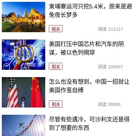
柬埔寨运河只挖5.4米，原来是避
免夜长梦多
相关
阅读
111117
美国打压中国芯片和汽车的阴
谋，被以色列揭穿
相关
阅读
100597
怎么也没有想到，中国一招就让
美国作茧自缚
相关
阅读
99905
尽管有些遇冷，可沙利文还是得
到了想要的东西