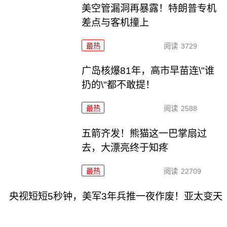
美空管漏洞再暴露！特朗普专机
差点与客机撞上
最热
阅读
3729
广岛核爆81年，高市早苗连\"谁
扔的\"都不敢提！
最热
阅读
2588
五箭齐发！熊猫这一巴掌扇过
去，大漂亮终于知疼
最热
阅读
22709
央视短短5秒钟，美军3年兵推一夜作废！亚太变天