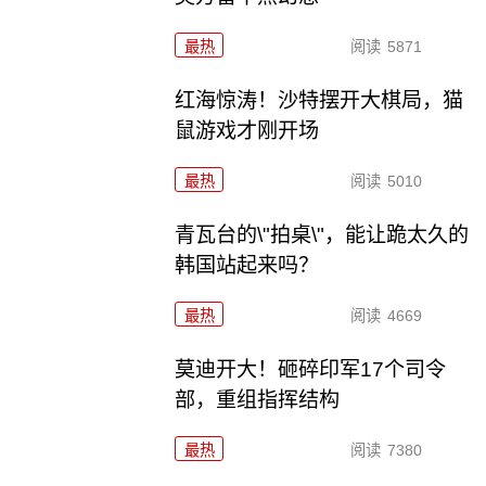
最热
阅读
5871
红海惊涛！沙特摆开大棋局，猫
鼠游戏才刚开场
最热
阅读
5010
青瓦台的\"拍桌\"，能让跪太久的
韩国站起来吗？
最热
阅读
4669
莫迪开大！砸碎印军17个司令
部，重组指挥结构
最热
阅读
7380