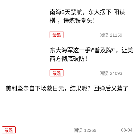
南海6天禁航，东大摆下“阳谋
棋”，锤炼铁拳头！
最热
阅读
21159
东大海军这一手\"普及牌\"，让美
西方彻底破防！
最热
阅读
24093
美利坚亲自下场救日元，结果呢？回弹后又蔫了
08-04
最热
阅读
12269