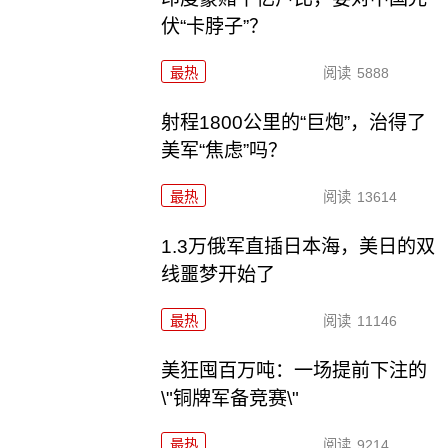
伏“卡脖子”？
最热
阅读
5888
射程1800公里的“巨炮”，治得了
美军“焦虑”吗？
最热
阅读
13614
1.3万俄军直插日本海，美日的双
线噩梦开始了
最热
阅读
11146
美狂囤百万吨：一场提前下注的
\"铜牌军备竞赛\"
最热
阅读
9214