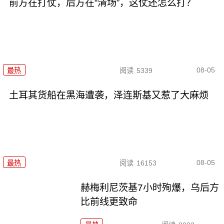
前方在打仗，后方在“清场”，这仗还怎么打？
08-05
最热
阅读
5339
土耳其货船在黑海遭袭，泽连斯基又惹了大麻烦
08-05
最热
阅读
16153
赫梅利尼茨基7小时殉爆，乌后方
比前线更致命