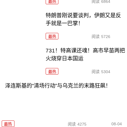
最热
阅读
6864
特朗普刚说要谈判，伊朗又是反
手就是一巴掌！
最热
阅读
5726
731！特高课还魂！高市早苗两把
火烧穿日本国运
最热
阅读
5304
泽连斯基的“清场行动”与乌克兰的末路狂飙！
08-04
最热
阅读
4275