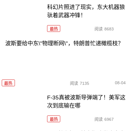
科幻片照进了现实，东大机器狼
驮着武器冲锋！
最热
阅读
8683
波斯要给中东\"物理断网\"，特朗普忙递橄榄枝？
08-04
最热
阅读
7135
F-35真被波斯导弹端了！美军这
次到底输在哪
最热
阅读
6967