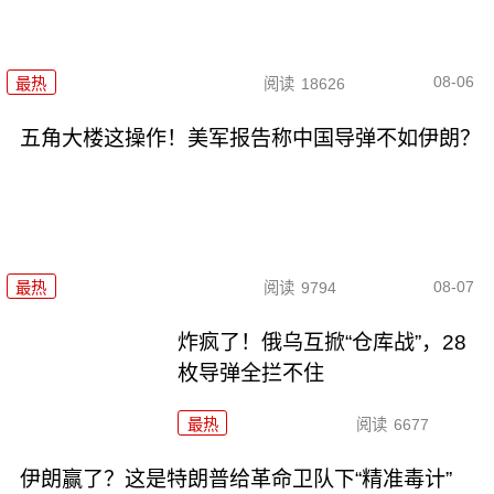
08-06
最热
阅读
18626
五角大楼这操作！美军报告称中国导弹不如伊朗？
08-07
最热
阅读
9794
炸疯了！俄乌互掀“仓库战”，28
枚导弹全拦不住
最热
阅读
6677
伊朗赢了？这是特朗普给革命卫队下“精准毒计”