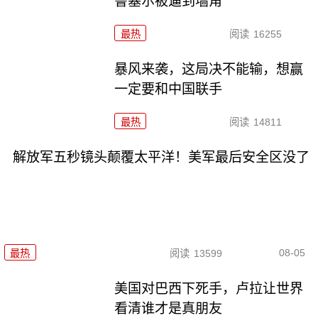
鲁塞尔被逼到墙角
最热
阅读
16255
暴风来袭，这局决不能输，想赢
一定要和中国联手
最热
阅读
14811
解放军五秒镜头颠覆太平洋！美军最后安全区没了
08-05
最热
阅读
13599
美国对巴西下死手，卢拉让世界
看清谁才是真朋友