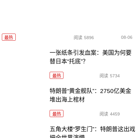
08-06
最热
阅读
5896
一张纸条引发血案：美国为何要
替日本“托底”？
最热
阅读
5734
特朗普“黄金舰队”：2750亿美金
堆出海上棺材
最热
阅读
4459
五角大楼“罗生门”：特朗普这出戏
把全世界演懵