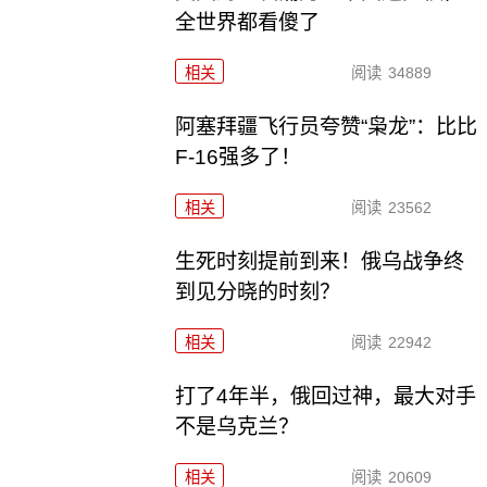
全世界都看傻了
相关
阅读
34889
阿塞拜疆飞行员夸赞“枭龙”：比比
F-16强多了！
相关
阅读
23562
生死时刻提前到来！俄乌战争终
到见分晓的时刻？
相关
阅读
22942
打了4年半，俄回过神，最大对手
不是乌克兰？
相关
阅读
20609