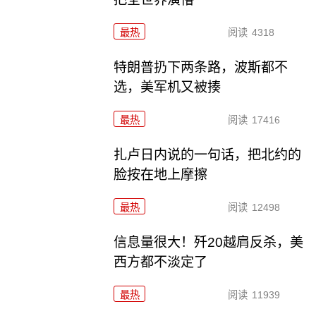
最热
阅读
4318
特朗普扔下两条路，波斯都不
选，美军机又被揍
最热
阅读
17416
扎卢日内说的一句话，把北约的
脸按在地上摩擦
最热
阅读
12498
信息量很大！歼20越肩反杀，美
西方都不淡定了
最热
阅读
11939