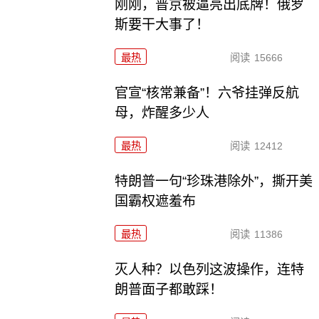
刚刚，普京被逼亮出底牌！俄罗
斯要干大事了！
最热
阅读
15666
官宣“核常兼备”！六爷挂弹反航
母，炸醒多少人
最热
阅读
12412
特朗普一句“珍珠港除外”，撕开美
国霸权遮羞布
最热
阅读
11386
灭人种？以色列这波操作，连特
朗普面子都敢踩！