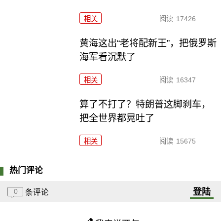
相关
阅读
17426
黄海这出“老将配新王”，把俄罗斯
海军看沉默了
相关
阅读
16347
算了不打了？特朗普这脚刹车，
把全世界都晃吐了
相关
阅读
15675
热门评论
登陆
0
条评论