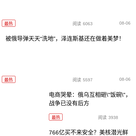
08-06
最热
阅读
6063
被俄导弹天天“洗地”，泽连斯基还在做着美梦！
08-06
最热
阅读
5597
电商哭晕：俄乌互相砸\"饭碗\"，
战争已没有后方
最热
阅读
3938
766亿买不来安全？美核潜光鲜