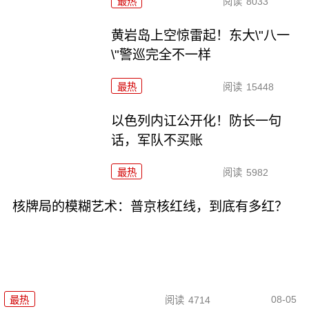
最热
阅读
8033
黄岩岛上空惊雷起！东大\"八一
\"警巡完全不一样
最热
阅读
15448
以色列内讧公开化！防长一句
话，军队不买账
最热
阅读
5982
核牌局的模糊艺术：普京核红线，到底有多红？
08-05
最热
阅读
4714