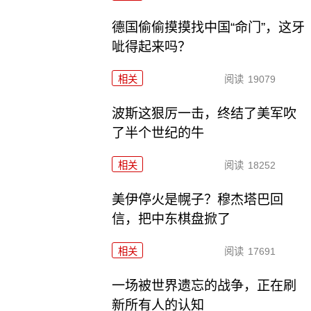
德国偷偷摸摸找中国“命门”，这牙
呲得起来吗？
相关
阅读
19079
波斯这狠厉一击，终结了美军吹
了半个世纪的牛
相关
阅读
18252
美伊停火是幌子？穆杰塔巴回
信，把中东棋盘掀了
相关
阅读
17691
一场被世界遗忘的战争，正在刷
新所有人的认知