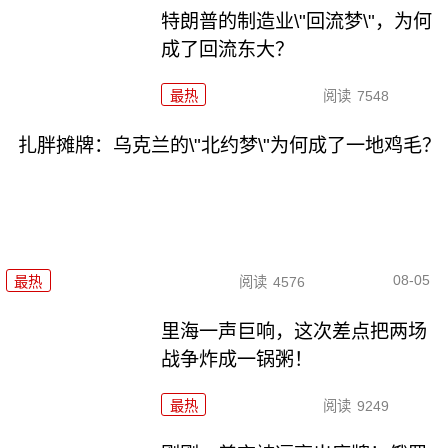
特朗普的制造业\"回流梦\"，为何
成了回流东大？
最热
阅读
7548
扎胖摊牌：乌克兰的\"北约梦\"为何成了一地鸡毛？
08-05
最热
阅读
4576
里海一声巨响，这次差点把两场
战争炸成一锅粥！
最热
阅读
9249