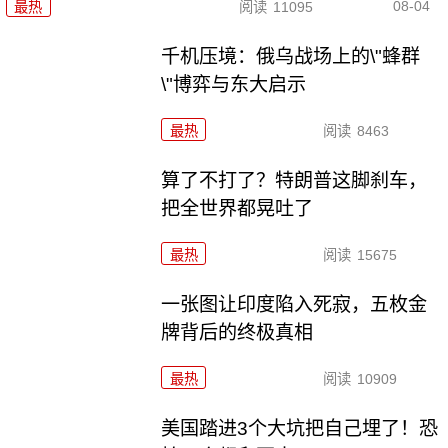
08-04
最热
阅读
11095
千机压境：俄乌战场上的\"蜂群
\"博弈与东大启示
最热
阅读
8463
算了不打了？特朗普这脚刹车，
把全世界都晃吐了
最热
阅读
15675
一张图让印度陷入死寂，五枚金
牌背后的终极真相
最热
阅读
10909
美国踏进3个大坑把自己埋了！恐