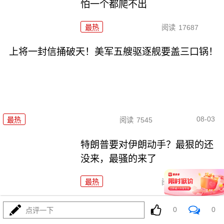
怕一个都爬不出
最热
阅读
17687
上将一封信捅破天！美军五艘驱逐舰要盖三口锅！
08-03
最热
阅读
7545
特朗普要对伊朗动手？最狠的还
没来，最骚的来了
最热
阅读
6113
特朗普这狼来了连演十遍，伊
0
0
点评一下
朗：你猜我信不信？