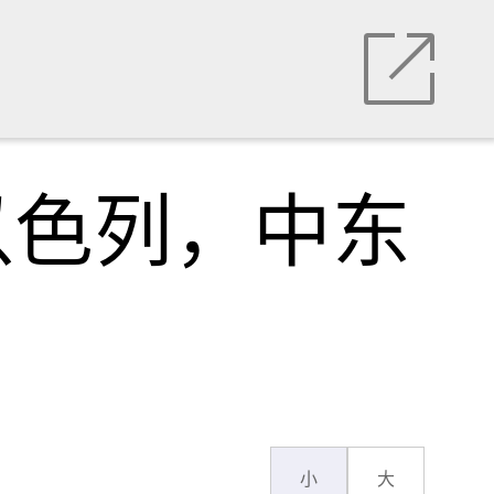
以色列，中东
小
大