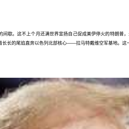
的间歇。这不上个月还满世界宣扬自己促成美伊停火的特朗普，
着长长的尾焰直奔以色列北部核心——拉马特戴维空军基地。这