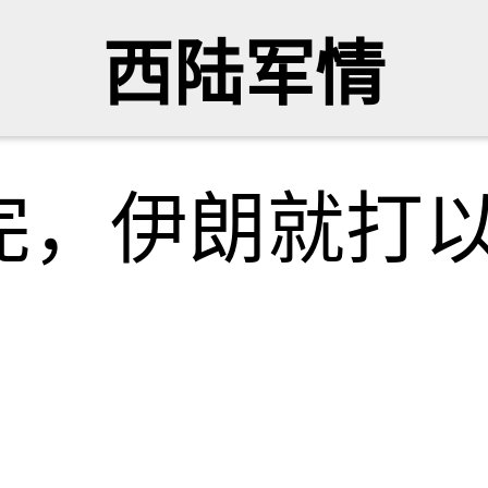
西陆军情
完，伊朗就打