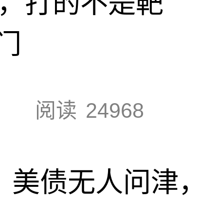
击，打的不是靶
门
阅读
24968
速，美债无人问津，