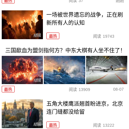
最热
阅读
37
刚刚
一场被世界遗忘的战争，正在刷
新所有人的认知
最热
阅读
19743
三国歃血为盟剑指何方？中东大棋有人坐不住了！
08-07
最热
阅读
13909
五角大楼鹰派翘首盼进京，北京
连门缝都没给留
最热
阅读
13222