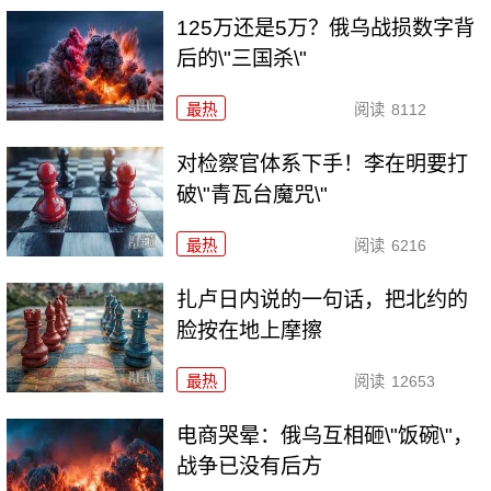
125万还是5万？俄乌战损数字背
后的\"三国杀\"
最热
阅读
8112
对检察官体系下手！李在明要打
破\"青瓦台魔咒\"
最热
阅读
6216
扎卢日内说的一句话，把北约的
脸按在地上摩擦
最热
阅读
12653
电商哭晕：俄乌互相砸\"饭碗\"，
战争已没有后方