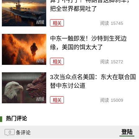
算了不打了？特朗普这脚刹车，
把全世界都晃吐了
相关
阅读
15745
中东一触即发！沙特到生死边
缘，美国的饵太大了
相关
阅读
15272
3次当众点名美国：东大在联合国
替中东讨公道
相关
阅读
15009
热门评论
登陆
0
条评论