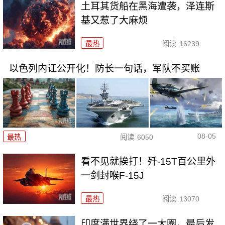
土耳其货船在黑海遭袭，泽连斯
基又惹了大麻烦
最热
阅读
16239
以色列内讧公开化！防长一句话，军队不买账
08-05
最热
阅读
6050
看不见就挨打！歼-15T百公里外
一剑封喉F-15J
最热
阅读
13070
印度满世界绕了一大圈，最后发