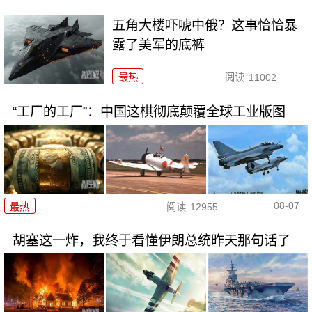
五角大楼吓唬中俄？这事恰恰暴
露了美军的底裤
最热
阅读
11002
“工厂的工厂”：中国这棋彻底颠覆全球工业版图
08-07
最热
阅读
12955
胡塞这一炸，我终于看懂伊朗总统昨天那句话了