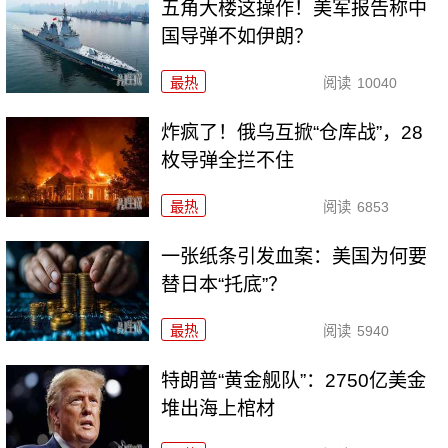
五角大楼这操作！美军报告称中
国导弹不如伊朗？
最热
阅读
10040
炸疯了！俄乌互掀“仓库战”，28
枚导弹全拦不住
最热
阅读
6853
一张纸条引发血案：美国为何要
替日本“托底”？
最热
阅读
5940
特朗普“黄金舰队”：2750亿美金
堆出海上棺材