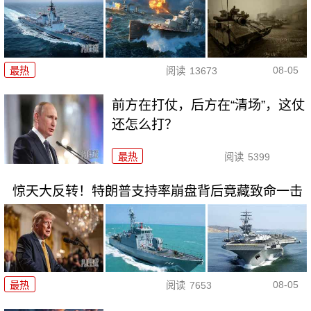
08-05
最热
阅读
13673
前方在打仗，后方在“清场”，这仗
还怎么打？
最热
阅读
5399
惊天大反转！特朗普支持率崩盘背后竟藏致命一击
08-05
最热
阅读
7653