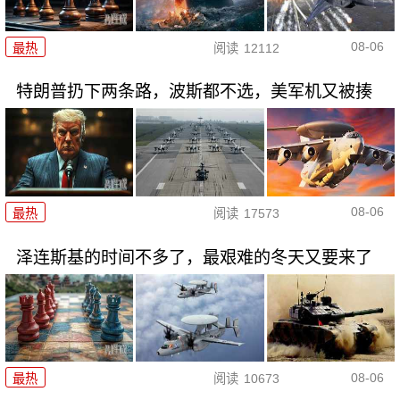
08-06
最热
阅读
12112
特朗普扔下两条路，波斯都不选，美军机又被揍
08-06
最热
阅读
17573
泽连斯基的时间不多了，最艰难的冬天又要来了
08-06
最热
阅读
10673