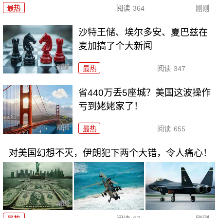
最热
阅读
364
刚刚
沙特王储、埃尔多安、夏巴兹在
麦加搞了个大新闻
最热
阅读
347
省440万丢5座城？美国这波操作
亏到姥姥家了！
最热
阅读
655
对美国幻想不灭，伊朗犯下两个大错，令人痛心！