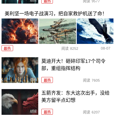
最热
阅读
9577
美利坚一场电子战演习，把自家救护机送了命！
08-07
最热
阅读
8252
莫迪开大！砸碎印军17个司令
部，重组指挥结构
最热
阅读
7605
五箭齐发：东大这次出手，没给
美方留半点幻想
最热
阅读
6207