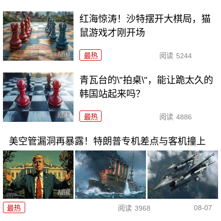
红海惊涛！沙特摆开大棋局，猫
鼠游戏才刚开场
最热
阅读
5244
青瓦台的\"拍桌\"，能让跪太久的
韩国站起来吗？
最热
阅读
4886
美空管漏洞再暴露！特朗普专机差点与客机撞上
08-07
最热
阅读
3968