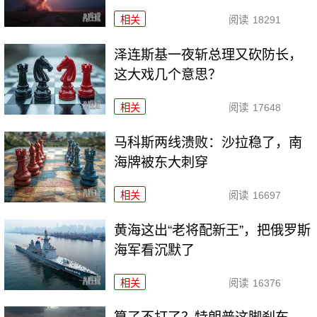
相关
阅读
18291
泽连斯基一夜斩总理又砍防长，
这大戏几个意思？
相关
阅读
17648
马科斯两线溃败：沙拉稳了，南
海牌被东大刺穿
相关
阅读
16697
黄海这出“老将配新王”，把俄罗斯
海军看沉默了
相关
阅读
16376