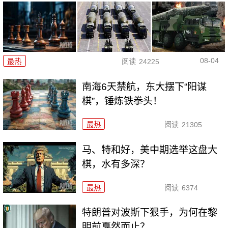
08-04
最热
阅读
24225
南海6天禁航，东大摆下“阳谋
棋”，锤炼铁拳头！
最热
阅读
21305
马、特和好，美中期选举这盘大
棋，水有多深？
最热
阅读
6374
特朗普对波斯下狠手，为何在黎
明前戛然而止？