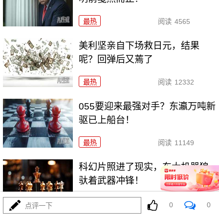
最热
阅读
4565
美利坚亲自下场救日元，结果
呢？回弹后又蔫了
最热
阅读
12332
055要迎来最强对手？东瀛万吨新
驱已上船台！
最热
阅读
11149
科幻片照进了现实，东大机器狼
驮着武器冲锋！
最热
阅读
8734
0
0
点评一下