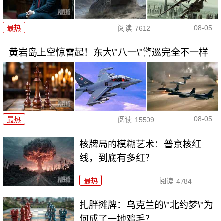
08-05
最热
阅读
7612
黄岩岛上空惊雷起！东大\"八一\"警巡完全不一样
08-05
最热
阅读
15509
核牌局的模糊艺术：普京核红
线，到底有多红？
最热
阅读
4784
扎胖摊牌：乌克兰的\"北约梦\"为
何成了一地鸡毛？