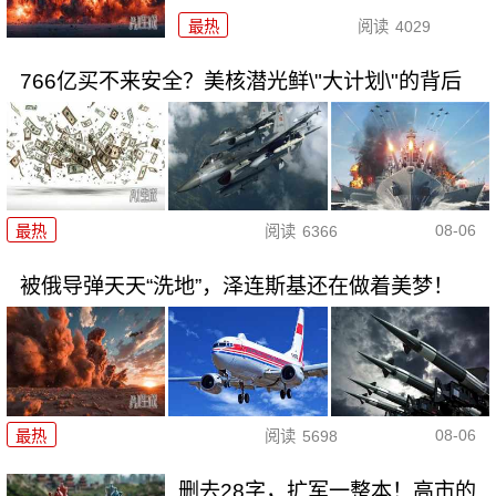
最热
阅读
4029
766亿买不来安全？美核潜光鲜\"大计划\"的背后
08-06
最热
阅读
6366
被俄导弹天天“洗地”，泽连斯基还在做着美梦！
08-06
最热
阅读
5698
删去28字，扩军一整本！高市的