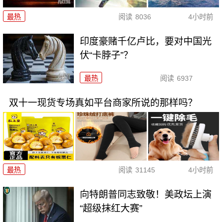
最热
阅读
8036
4小时前
印度豪赌千亿卢比，要对中国光
伏“卡脖子”？
最热
阅读
6937
双十一现货专场真如平台商家所说的那样吗？
最热
阅读
31145
4小时前
向特朗普同志致敬！美政坛上演
“超级抹红大赛”