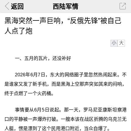
返回
西陆军情
黑海突然一声巨响，“反俄先锋”被自己
人点了炮
小
大
一、五月的瓦片，还没补好
2026年6月7日，东大的网络圈子里忽然热闹起来。不
是谁家又发了新手机，而是黑海上空那声突如其来的闷响，
终于点燃了一个火药桶。
事情要从6月5日说起。那一天，罗马尼亚康斯坦察港
口的平静被一声爆炸打破。一艘本该在战区折腾的乌克兰无
人艇，愣是漂到了这个民用港口附近，当众自爆了。