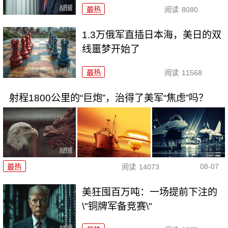
最热
阅读
8080
1.3万俄军直插日本海，美日的双
线噩梦开始了
最热
阅读
11568
射程1800公里的“巨炮”，治得了美军“焦虑”吗？
08-07
最热
阅读
14073
美狂囤百万吨：一场提前下注的
\"铜牌军备竞赛\"