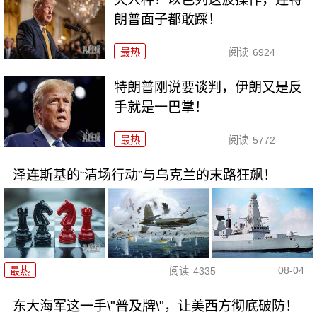
朗普面子都敢踩！
最热
阅读
6924
特朗普刚说要谈判，伊朗又是反
手就是一巴掌！
最热
阅读
5772
泽连斯基的“清场行动”与乌克兰的末路狂飙！
08-04
最热
阅读
4335
东大海军这一手\"普及牌\"，让美西方彻底破防！