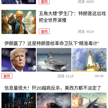
最热
阅读
4669
五角大楼“罗生门”：特朗普这出戏
把全世界演懵
最热
阅读
4518
伊朗赢了？这是特朗普给革命卫队下“精准毒计”
08-06
最热
阅读
6118
信息量很大！歼20越肩反杀，美西方都不淡定了