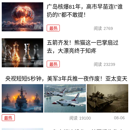
广岛核爆81年，高市早苗连\"谁
扔的\"都不敢提！
最热
阅读
2769
五箭齐发！熊猫这一巴掌扇过
去，大漂亮终于知疼
最热
阅读
23239
央视短短5秒钟，美军3年兵推一夜作废！亚太变天
08-06
最热
阅读
19100