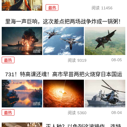
最热
阅读
11456
里海一声巨响，这次差点把两场战争炸成一锅粥！
08-05
最热
阅读
9319
731！特高课还魂！高市早苗两把火烧穿日本国运
08-04
最热
阅读
5360
灭人种？以色列这波操作，连特