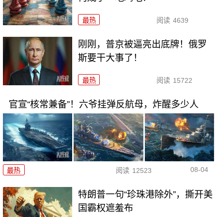
最热
阅读
4639
刚刚，普京被逼亮出底牌！俄罗
斯要干大事了！
最热
阅读
15722
官宣“核常兼备”！六爷挂弹反航母，炸醒多少人
08-04
最热
阅读
12523
特朗普一句“珍珠港除外”，撕开美
国霸权遮羞布