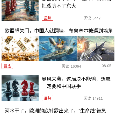
把戏骗不了东大
最热
阅读
5447
欧盟想关门，中国人就翻墙，布鲁塞尔被逼到墙角
08-05
最热
阅读
16364
暴风来袭，这局决不能输，想赢
一定要和中国联手
最热
阅读
14911
河水干了，欧洲的底裤露出来了，“生命线”告急