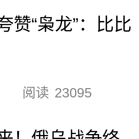
夸赞“枭龙”：比比
阅读
23095
来！俄乌战争终