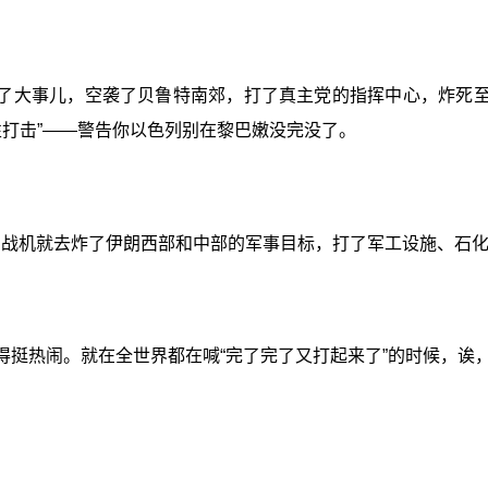
了大事儿，空袭了贝鲁特南郊，打了真主党的指挥中心，炸死至
性打击”——警告你以色列别在黎巴嫩没完没了。
军战机就去炸了伊朗西部和中部的军事目标，打了军工设施、石
得挺热闹。就在全世界都在喊“完了完了又打起来了”的时候，诶