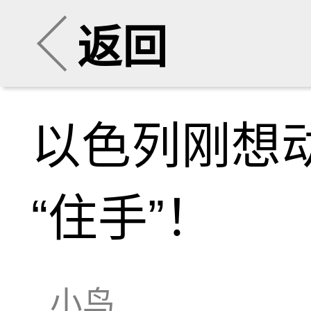
返回
以色列刚想
“住手”！
小鸟