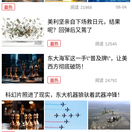
08-04
最热
阅读
21866
美利坚亲自下场救日元，结果
呢？回弹后又蔫了
最热
阅读
12545
东大海军这一手\"普及牌\"，让美
西方彻底破防！
最热
阅读
24792
科幻片照进了现实，东大机器狼驮着武器冲锋！