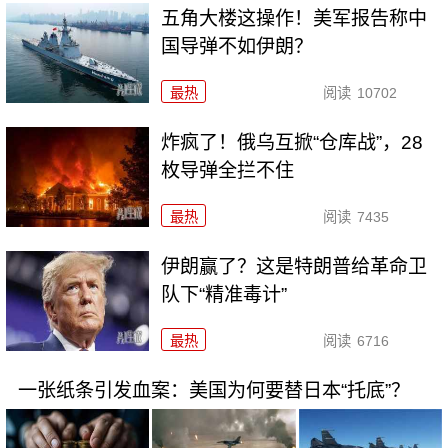
五角大楼这操作！美军报告称中
国导弹不如伊朗？
最热
阅读
10702
炸疯了！俄乌互掀“仓库战”，28
枚导弹全拦不住
最热
阅读
7435
伊朗赢了？这是特朗普给革命卫
队下“精准毒计”
最热
阅读
6716
一张纸条引发血案：美国为何要替日本“托底”？