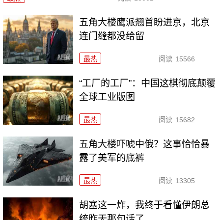
五角大楼鹰派翘首盼进京，北京
连门缝都没给留
最热
阅读
15566
“工厂的工厂”：中国这棋彻底颠覆
全球工业版图
最热
阅读
15682
五角大楼吓唬中俄？这事恰恰暴
露了美军的底裤
最热
阅读
13305
胡塞这一炸，我终于看懂伊朗总
统昨天那句话了