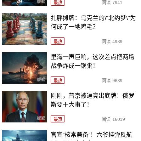
最热
阅读
7941
扎胖摊牌：乌克兰的\"北约梦\"为
何成了一地鸡毛？
最热
阅读
4939
里海一声巨响，这次差点把两场
战争炸成一锅粥！
最热
阅读
9639
刚刚，普京被逼亮出底牌！俄罗
斯要干大事了！
最热
阅读
16019
官宣“核常兼备”！六爷挂弹反航