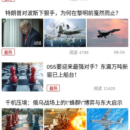
特朗普对波斯下狠手，为何在黎明前戛然而止？
08-04
最热
阅读
4799
055要迎来最强对手？东瀛万吨新
驱已上船台！
最热
阅读
11420
千机压境：俄乌战场上的\"蜂群\"博弈与东大启示