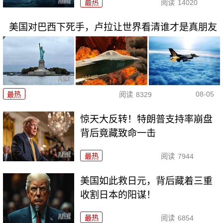
最热
阅读
14020
美国对巴西下死手，卢拉让世界看清谁才是真朋友
08-05
最热
阅读
8329
惊天大反转！特朗普支持率崩盘
背后竟藏致命一击
最热
阅读
7944
美国如此救日元，背后藏着三重
收割日本的阳谋！
最热
阅读
6854