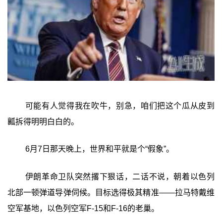
可能有人觉得我在吹牛，别急，咱们把这个瓜从皮到
瓤拆得明明白白的。
6月7日那天晚上，世界和平就是个“假象”。
伊朗革命卫队突然撂下狠话，二话不说，朝着以色列
北部一顿弹道导弹伺候。目标选得极其精准——拉马特戴维
空军基地，以色列空军F-15和F-16的老巢。