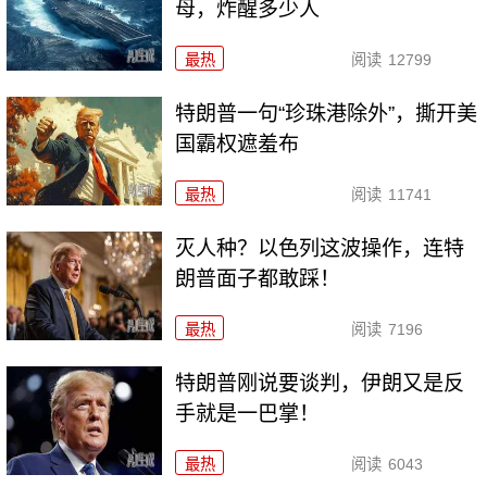
母，炸醒多少人
最热
阅读
12799
特朗普一句“珍珠港除外”，撕开美
国霸权遮羞布
最热
阅读
11741
灭人种？以色列这波操作，连特
朗普面子都敢踩！
最热
阅读
7196
特朗普刚说要谈判，伊朗又是反
手就是一巴掌！
最热
阅读
6043