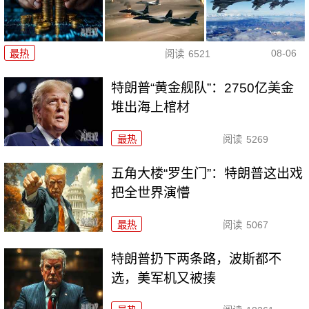
08-06
最热
阅读
6521
特朗普“黄金舰队”：2750亿美金
堆出海上棺材
最热
阅读
5269
五角大楼“罗生门”：特朗普这出戏
把全世界演懵
最热
阅读
5067
特朗普扔下两条路，波斯都不
选，美军机又被揍