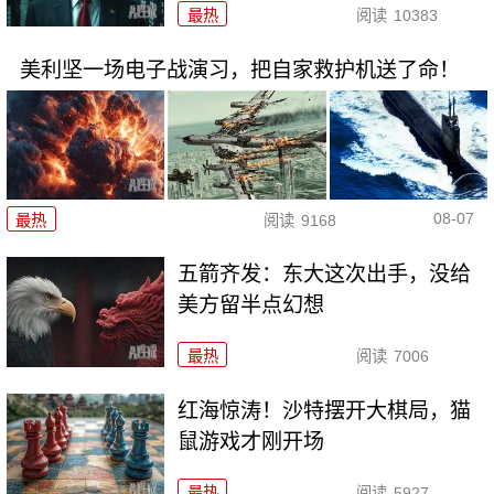
最热
阅读
10383
美利坚一场电子战演习，把自家救护机送了命！
08-07
最热
阅读
9168
五箭齐发：东大这次出手，没给
美方留半点幻想
最热
阅读
7006
红海惊涛！沙特摆开大棋局，猫
鼠游戏才刚开场
最热
阅读
5927