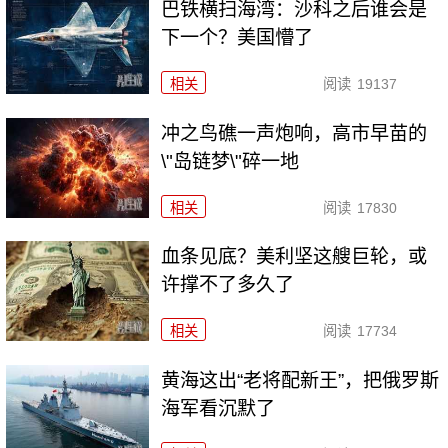
巴铁横扫海湾：沙科之后谁会是
下一个？美国懵了
相关
阅读
19137
冲之鸟礁一声炮响，高市早苗的
\"岛链梦\"碎一地
相关
阅读
17830
血条见底？美利坚这艘巨轮，或
许撑不了多久了
相关
阅读
17734
黄海这出“老将配新王”，把俄罗斯
海军看沉默了