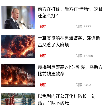
前方在打仗，后方在“清场”，这仗
还怎么打？
最热
阅读
5677
土耳其货船在黑海遭袭，泽连斯
基又惹了大麻烦
最热
阅读
16559
赫梅利尼茨基7小时殉爆，乌后方
比前线更致命
最热
阅读
8403
以色列内讧公开化！防长一句
话，军队不买账