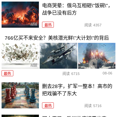
电商哭晕：俄乌互相砸\"饭碗\"，
战争已没有后方
最热
阅读
4357
766亿买不来安全？美核潜光鲜\"大计划\"的背后
08-06
最热
阅读
6715
删去28字，扩军一整本！高市的
把戏骗不了东大
最热
阅读
5716