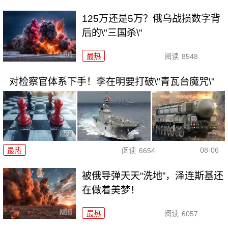
125万还是5万？俄乌战损数字背
后的\"三国杀\"
最热
阅读
8548
对检察官体系下手！李在明要打破\"青瓦台魔咒\"
08-06
最热
阅读
6654
被俄导弹天天“洗地”，泽连斯基还
在做着美梦！
最热
阅读
6057