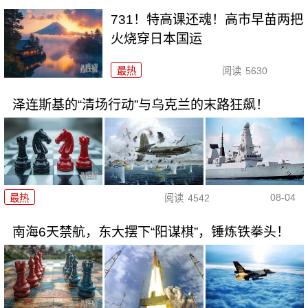
731！特高课还魂！高市早苗两把
火烧穿日本国运
最热
阅读
5630
泽连斯基的“清场行动”与乌克兰的末路狂飙！
08-04
最热
阅读
4542
南海6天禁航，东大摆下“阳谋棋”，锤炼铁拳头！