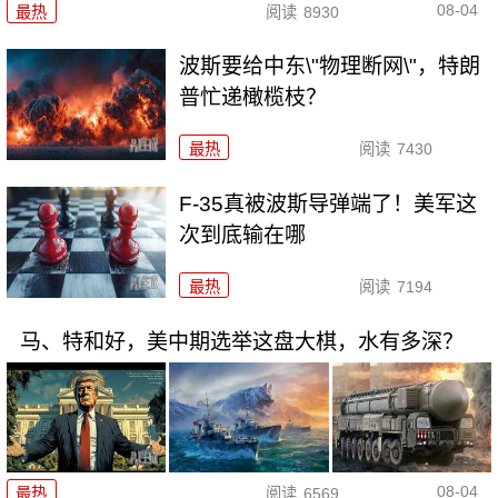
08-04
最热
阅读
8930
波斯要给中东\"物理断网\"，特朗
普忙递橄榄枝？
最热
阅读
7430
F-35真被波斯导弹端了！美军这
次到底输在哪
最热
阅读
7194
马、特和好，美中期选举这盘大棋，水有多深？
08-04
最热
阅读
6569