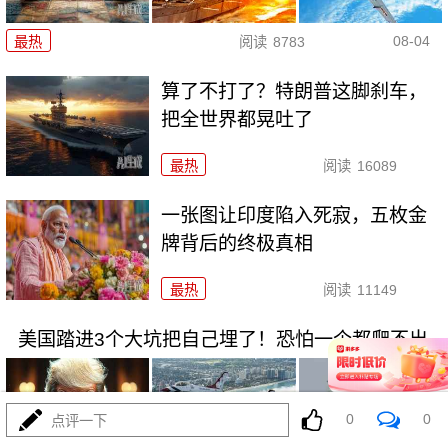
08-04
最热
阅读
8783
算了不打了？特朗普这脚刹车，
把全世界都晃吐了
最热
阅读
16089
一张图让印度陷入死寂，五枚金
牌背后的终极真相
最热
阅读
11149
美国踏进3个大坑把自己埋了！恐怕一个都爬不出
0
0
点评一下