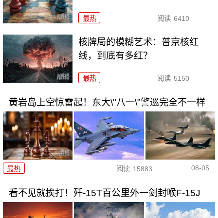
最热
阅读
6410
核牌局的模糊艺术：普京核红
线，到底有多红？
最热
阅读
5150
黄岩岛上空惊雷起！东大\"八一\"警巡完全不一样
08-05
最热
阅读
15883
看不见就挨打！歼-15T百公里外一剑封喉F-15J