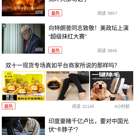
最热
阅读
9857
向特朗普同志致敬！美政坛上演
“超级抹红大赛”
最热
阅读
9845
双十一现货专场真如平台商家所说的那样吗？
最热
阅读
31145
4小时前
印度豪赌千亿卢比，要对中国光
伏“卡脖子”？