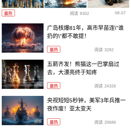
08-07
最热
阅读
8302
广岛核爆81年，高市早苗连\"谁
扔的\"都不敢提！
最热
阅读
3282
五箭齐发！熊猫这一巴掌扇过
去，大漂亮终于知疼
最热
阅读
24326
央视短短5秒钟，美军3年兵推一
夜作废！亚太变天
最热
阅读
20686