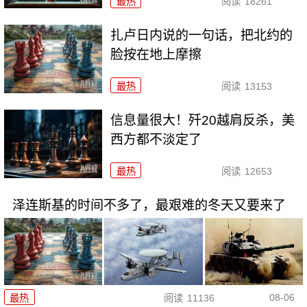
最热
阅读
18261
扎卢日内说的一句话，把北约的
脸按在地上摩擦
最热
阅读
13153
信息量很大！歼20越肩反杀，美
西方都不淡定了
最热
阅读
12653
泽连斯基的时间不多了，最艰难的冬天又要来了
08-06
最热
阅读
11136