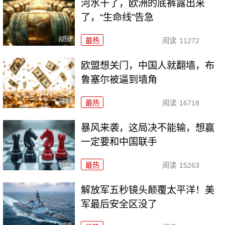
河水干了，欧洲的底裤露出来
了，“生命线”告急
最热
阅读
11272
欧盟想关门，中国人就翻墙，布
鲁塞尔被逼到墙角
最热
阅读
16718
暴风来袭，这局决不能输，想赢
一定要和中国联手
最热
阅读
15263
解放军五秒镜头颠覆太平洋！美
军最后安全区没了