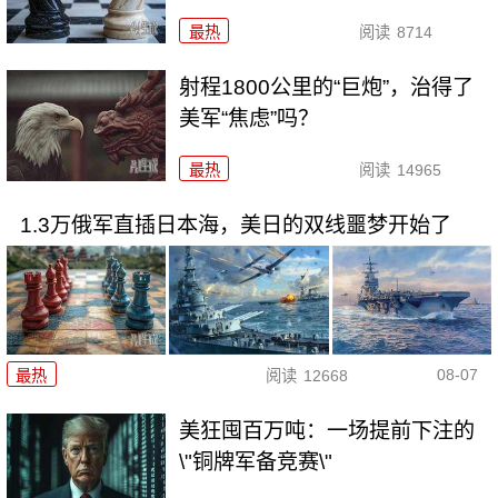
最热
阅读
8714
射程1800公里的“巨炮”，治得了
美军“焦虑”吗？
最热
阅读
14965
1.3万俄军直插日本海，美日的双线噩梦开始了
08-07
最热
阅读
12668
美狂囤百万吨：一场提前下注的
\"铜牌军备竞赛\"