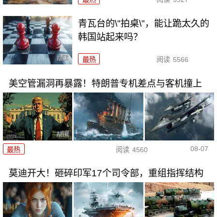
青瓦台的\"拍桌\"，能让跪太久的
韩国站起来吗？
最热
阅读
5566
美空管漏洞再暴露！特朗普专机差点与客机撞上
08-07
最热
阅读
4560
莫迪开大！砸碎印军17个司令部，重组指挥结构