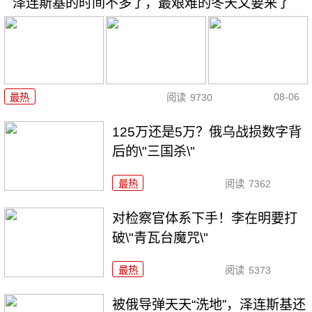
泽连斯基的时间不多了，最艰难的冬天又要来了
08-06
最热
阅读
9730
125万还是5万？俄乌战损数字背
后的\"三国杀\"
最热
阅读
7362
对检察官体系下手！李在明要打
破\"青瓦台魔咒\"
最热
阅读
5373
被俄导弹天天“洗地”，泽连斯基还