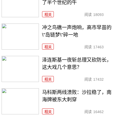
了半个世纪的牛
相关
阅读
18093
冲之鸟礁一声炮响，高市早苗的
\"岛链梦\"碎一地
相关
阅读
17463
泽连斯基一夜斩总理又砍防长，
这大戏几个意思？
相关
阅读
17432
马科斯两线溃败：沙拉稳了，南
海牌被东大刺穿
相关
阅读
16462