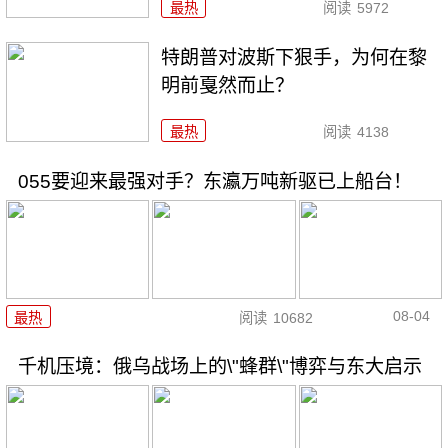
最热
阅读
5972
特朗普对波斯下狠手，为何在黎
明前戛然而止？
最热
阅读
4138
055要迎来最强对手？东瀛万吨新驱已上船台！
08-04
最热
阅读
10682
千机压境：俄乌战场上的\"蜂群\"博弈与东大启示