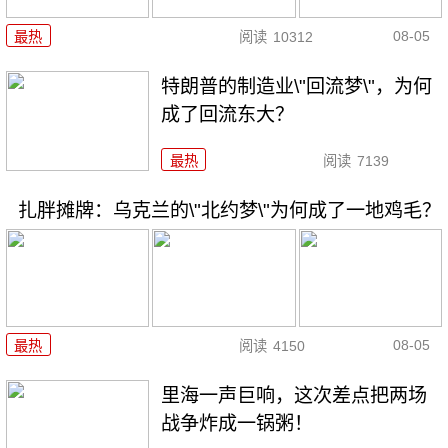
08-05
最热
阅读
10312
特朗普的制造业\"回流梦\"，为何
成了回流东大？
最热
阅读
7139
扎胖摊牌：乌克兰的\"北约梦\"为何成了一地鸡毛？
08-05
最热
阅读
4150
里海一声巨响，这次差点把两场
战争炸成一锅粥！