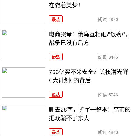
在做着美梦！
最热
阅读
4970
电商哭晕：俄乌互相砸\"饭碗\"，
战争已没有后方
最热
阅读
3445
766亿买不来安全？美核潜光鲜
\"大计划\"的背后
最热
阅读
5746
删去28字，扩军一整本！高市的
把戏骗不了东大
最热
阅读
4840