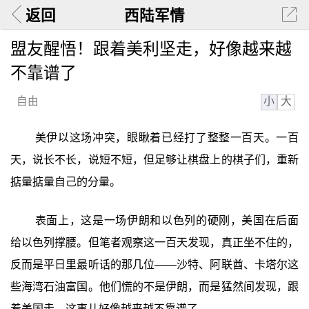
返回
西陆军情
盟友醒悟！跟着美利坚走，好像越来越
不靠谱了
小
大
自由
美伊以这场冲突，眼瞅着已经打了整整一百天。一百
天，说长不长，说短不短，但足够让棋盘上的棋子们，重新
掂量掂量自己的分量。
表面上，这是一场伊朗和以色列的硬刚，美国在后面
给以色列撑腰。但笔者观察这一百天发现，真正坐不住的，
反而是平日里最听话的那几位——沙特、阿联酋、卡塔尔这
些海湾石油富国。他们慌的不是伊朗，而是猛然间发现，跟
着美国走，这事儿好像越来越不靠谱了。