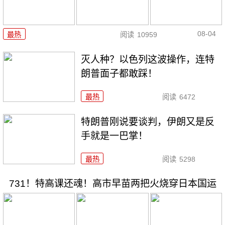
08-04
最热
阅读
10959
灭人种？以色列这波操作，连特
朗普面子都敢踩！
最热
阅读
6472
特朗普刚说要谈判，伊朗又是反
手就是一巴掌！
最热
阅读
5298
731！特高课还魂！高市早苗两把火烧穿日本国运