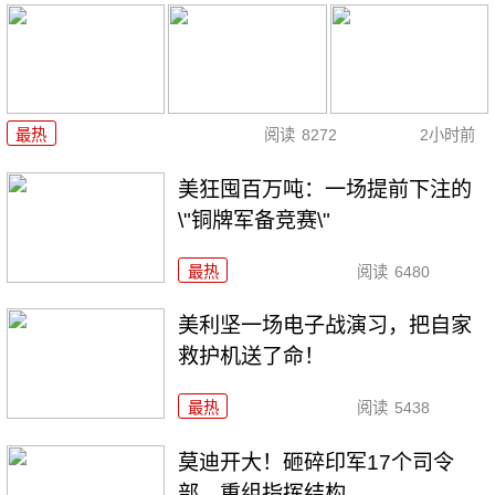
最热
阅读
8272
2小时前
美狂囤百万吨：一场提前下注的
\"铜牌军备竞赛\"
最热
阅读
6480
美利坚一场电子战演习，把自家
救护机送了命！
最热
阅读
5438
莫迪开大！砸碎印军17个司令
部，重组指挥结构