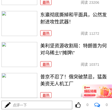
最热
阅读
23206
东瀛彻底撕掉和平面具，公然发
射进攻性武器！
最热
阅读
11272
美利坚资源收割局：特朗普为何
对乌稀土\"摊牌\"
最热
阅读
10371
普京不忍了！俄突破禁忌，猛轰
美资无人机工厂
最热
阅读
8825
0
0
点评一下
海锁波斯还不够，特朗普又生毒计，陆地也要封