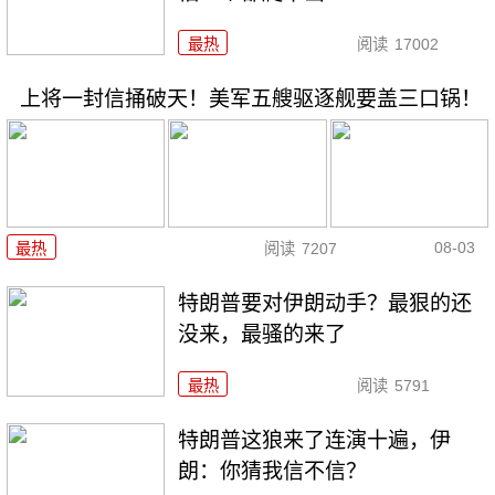
最热
阅读
17002
上将一封信捅破天！美军五艘驱逐舰要盖三口锅！
08-03
最热
阅读
7207
特朗普要对伊朗动手？最狠的还
没来，最骚的来了
最热
阅读
5791
特朗普这狼来了连演十遍，伊
朗：你猜我信不信？