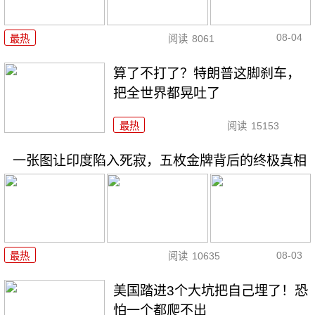
08-04
最热
阅读
8061
算了不打了？特朗普这脚刹车，
把全世界都晃吐了
最热
阅读
15153
一张图让印度陷入死寂，五枚金牌背后的终极真相
08-03
最热
阅读
10635
美国踏进3个大坑把自己埋了！恐
怕一个都爬不出