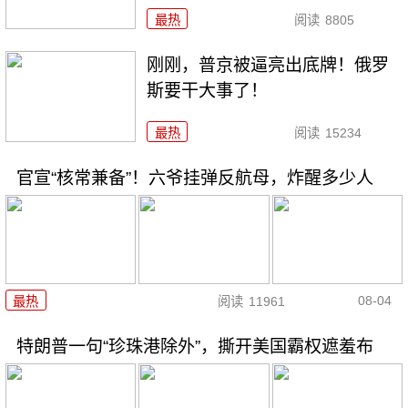
最热
阅读
8805
刚刚，普京被逼亮出底牌！俄罗
斯要干大事了！
最热
阅读
15234
官宣“核常兼备”！六爷挂弹反航母，炸醒多少人
08-04
最热
阅读
11961
特朗普一句“珍珠港除外”，撕开美国霸权遮羞布