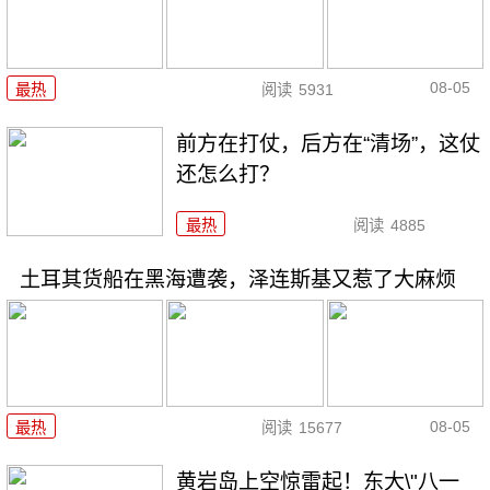
08-05
最热
阅读
5931
前方在打仗，后方在“清场”，这仗
还怎么打？
最热
阅读
4885
土耳其货船在黑海遭袭，泽连斯基又惹了大麻烦
08-05
最热
阅读
15677
黄岩岛上空惊雷起！东大\"八一