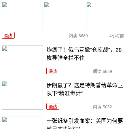
最热
阅读
8680
4小时前
炸疯了！俄乌互掀“仓库战”，28
枚导弹全拦不住
最热
阅读
5889
伊朗赢了？这是特朗普给革命卫
队下“精准毒计”
最热
阅读
5032
一张纸条引发血案：美国为何要