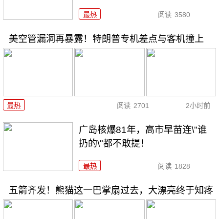
最热
阅读
3580
美空管漏洞再暴露！特朗普专机差点与客机撞上
最热
阅读
2701
2小时前
广岛核爆81年，高市早苗连\"谁
扔的\"都不敢提！
最热
阅读
1828
五箭齐发！熊猫这一巴掌扇过去，大漂亮终于知疼