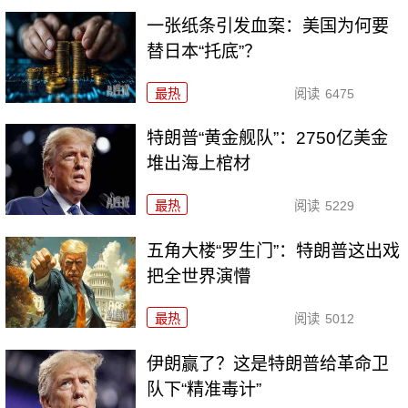
一张纸条引发血案：美国为何要
替日本“托底”？
最热
阅读
6475
特朗普“黄金舰队”：2750亿美金
堆出海上棺材
最热
阅读
5229
五角大楼“罗生门”：特朗普这出戏
把全世界演懵
最热
阅读
5012
伊朗赢了？这是特朗普给革命卫
队下“精准毒计”