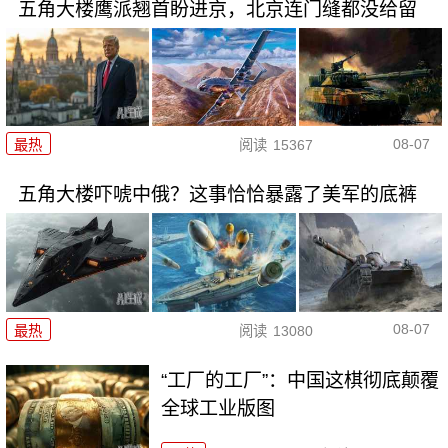
五角大楼鹰派翘首盼进京，北京连门缝都没给留
08-07
最热
阅读
15367
五角大楼吓唬中俄？这事恰恰暴露了美军的底裤
08-07
最热
阅读
13080
“工厂的工厂”：中国这棋彻底颠覆
全球工业版图