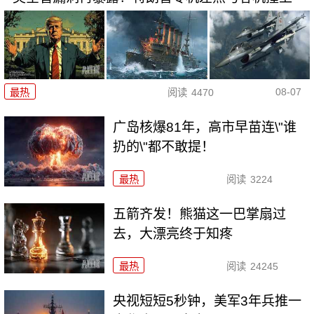
08-07
最热
阅读
4470
广岛核爆81年，高市早苗连\"谁
扔的\"都不敢提！
最热
阅读
3224
五箭齐发！熊猫这一巴掌扇过
去，大漂亮终于知疼
最热
阅读
24245
央视短短5秒钟，美军3年兵推一