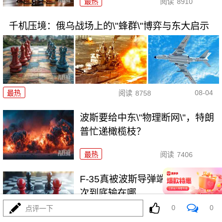
最热
阅读
8910
千机压境：俄乌战场上的\"蜂群\"博弈与东大启示
08-04
最热
阅读
8758
波斯要给中东\"物理断网\"，特朗
普忙递橄榄枝？
最热
阅读
7406
F-35真被波斯导弹端了！美军这
次到底输在哪
0
0
点评一下
最热
阅读
7181