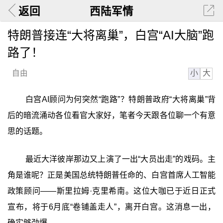
返回
西陆军情
特朗普接连“大将离巢”，白宫“AI大脑”跑
路了！
小
大
自由
白宫AI顾问为何突然“跑路”？特朗普政府“大将离巢”背
后的暗流涌动各位看官大家好，笔者今天跟各位聊一个有意
思的话题。
最近大洋彼岸那边又上演了一出“大员出走”的戏码。主
角是谁呢？正是美国总统特朗普任命的、白宫首席人工智能
政策顾问——斯里拉姆·克里希南。这位大咖已于近日正式
宣布，将于6月底“卷铺盖走人”，离开白宫。这消息一出，
确实够劲爆。