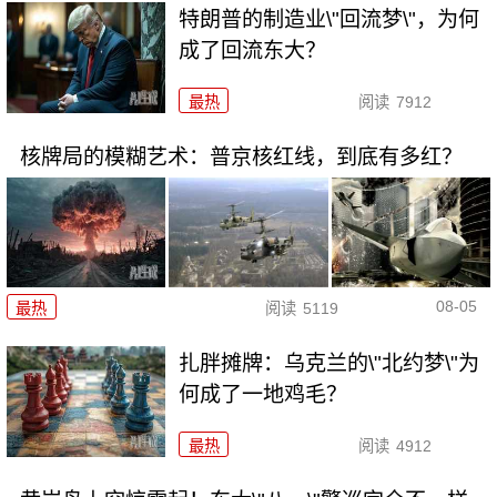
特朗普的制造业\"回流梦\"，为何
成了回流东大？
最热
阅读
7912
核牌局的模糊艺术：普京核红线，到底有多红？
08-05
最热
阅读
5119
扎胖摊牌：乌克兰的\"北约梦\"为
何成了一地鸡毛？
最热
阅读
4912