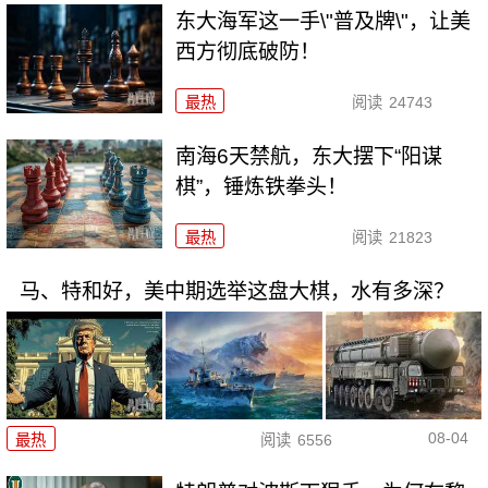
东大海军这一手\"普及牌\"，让美
西方彻底破防！
最热
阅读
24743
南海6天禁航，东大摆下“阳谋
棋”，锤炼铁拳头！
最热
阅读
21823
马、特和好，美中期选举这盘大棋，水有多深？
08-04
最热
阅读
6556