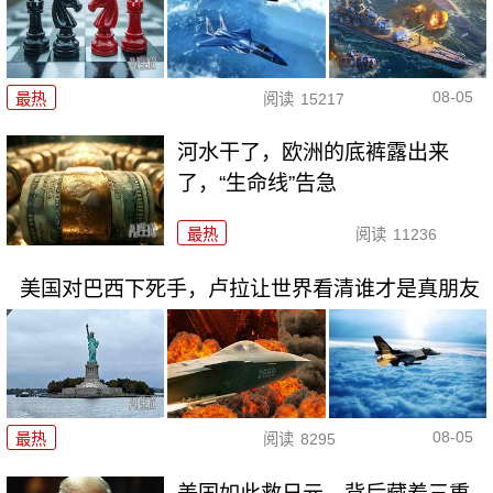
08-05
最热
阅读
15217
河水干了，欧洲的底裤露出来
了，“生命线”告急
最热
阅读
11236
美国对巴西下死手，卢拉让世界看清谁才是真朋友
08-05
最热
阅读
8295