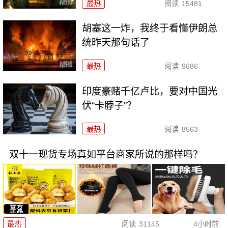
最热
阅读
15481
胡塞这一炸，我终于看懂伊朗总
统昨天那句话了
最热
阅读
9686
印度豪赌千亿卢比，要对中国光
伏“卡脖子”？
最热
阅读
8563
双十一现货专场真如平台商家所说的那样吗？
最热
阅读
31145
4小时前