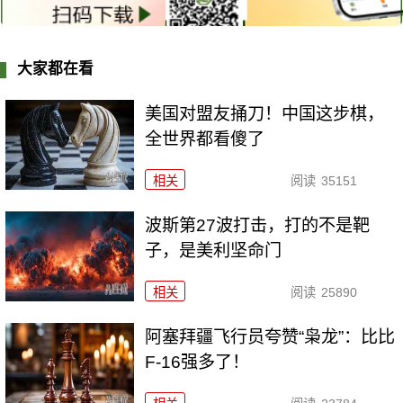
大家都在看
美国对盟友捅刀！中国这步棋，
全世界都看傻了
相关
阅读
35151
波斯第27波打击，打的不是靶
子，是美利坚命门
相关
阅读
25890
阿塞拜疆飞行员夸赞“枭龙”：比比
F-16强多了！