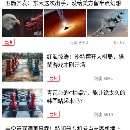
五箭齐发：东大这次出手，没给美方留半点幻想
08-07
最热
阅读
6914
红海惊涛！沙特摆开大棋局，猫
鼠游戏才刚开场
最热
阅读
5864
青瓦台的\"拍桌\"，能让跪太久的
韩国站起来吗？
最热
阅读
5510
美空管漏洞再暴露！特朗普专机差点与客机撞上