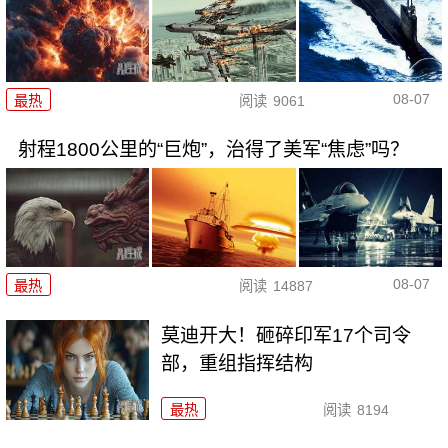
08-07
最热
阅读
9061
射程1800公里的“巨炮”，治得了美军“焦虑”吗？
08-07
最热
阅读
14887
莫迪开大！砸碎印军17个司令
部，重组指挥结构
最热
阅读
8194