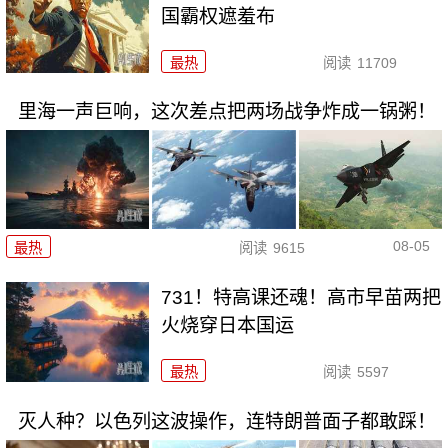
国霸权遮羞布
最热
阅读
11709
里海一声巨响，这次差点把两场战争炸成一锅粥！
08-05
最热
阅读
9615
731！特高课还魂！高市早苗两把
火烧穿日本国运
最热
阅读
5597
灭人种？以色列这波操作，连特朗普面子都敢踩！