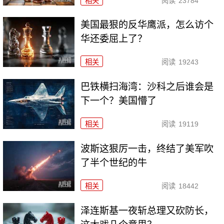
相关
阅读
23784
美国最狠的反华鹰派，怎么访个
华还委屈上了？
相关
阅读
19243
巴铁横扫海湾：沙科之后谁会是
下一个？美国懵了
相关
阅读
19119
波斯这狠厉一击，终结了美军吹
了半个世纪的牛
相关
阅读
18442
泽连斯基一夜斩总理又砍防长，