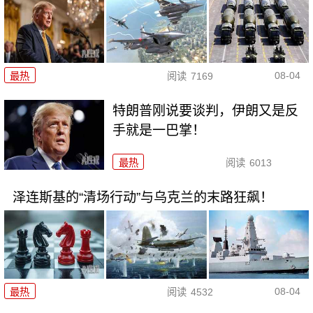
08-04
最热
阅读
7169
特朗普刚说要谈判，伊朗又是反
手就是一巴掌！
最热
阅读
6013
泽连斯基的“清场行动”与乌克兰的末路狂飙！
08-04
最热
阅读
4532