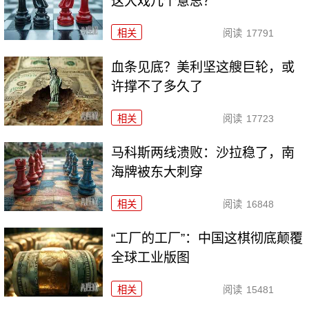
这大戏几个意思？
相关
阅读
17791
血条见底？美利坚这艘巨轮，或
许撑不了多久了
相关
阅读
17723
马科斯两线溃败：沙拉稳了，南
海牌被东大刺穿
相关
阅读
16848
“工厂的工厂”：中国这棋彻底颠覆
全球工业版图
相关
阅读
15481