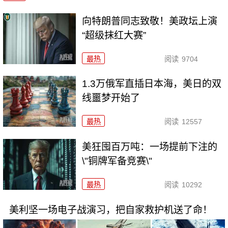
向特朗普同志致敬！美政坛上演
“超级抹红大赛”
最热
阅读
9704
1.3万俄军直插日本海，美日的双
线噩梦开始了
最热
阅读
12557
美狂囤百万吨：一场提前下注的
\"铜牌军备竞赛\"
最热
阅读
10292
美利坚一场电子战演习，把自家救护机送了命！