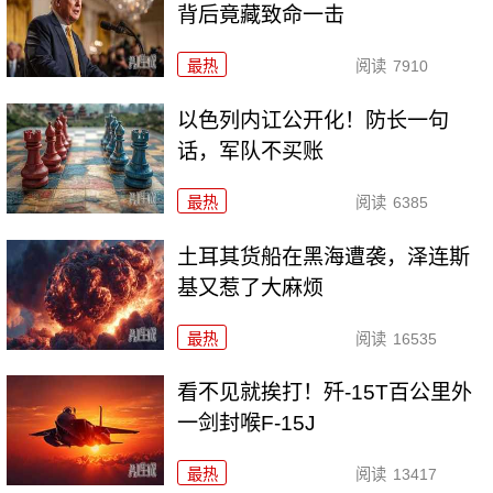
背后竟藏致命一击
最热
阅读
7910
以色列内讧公开化！防长一句
话，军队不买账
最热
阅读
6385
土耳其货船在黑海遭袭，泽连斯
基又惹了大麻烦
最热
阅读
16535
看不见就挨打！歼-15T百公里外
一剑封喉F-15J
最热
阅读
13417