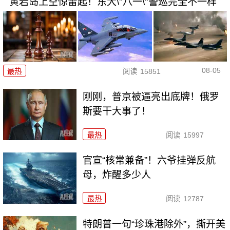
黄岩岛上空惊雷起！东大\"八一\"警巡完全不一样
08-05
最热
阅读
15851
刚刚，普京被逼亮出底牌！俄罗
斯要干大事了！
最热
阅读
15997
官宣“核常兼备”！六爷挂弹反航
母，炸醒多少人
最热
阅读
12787
特朗普一句“珍珠港除外”，撕开美