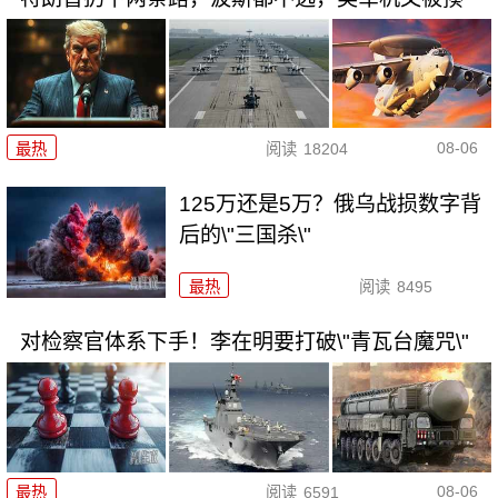
08-06
最热
阅读
18204
125万还是5万？俄乌战损数字背
后的\"三国杀\"
最热
阅读
8495
对检察官体系下手！李在明要打破\"青瓦台魔咒\"
08-06
最热
阅读
6591