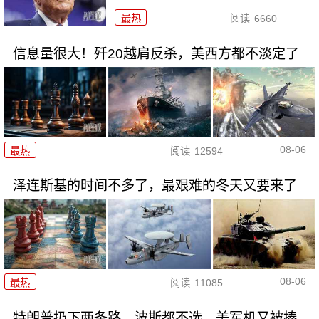
最热
阅读
6660
信息量很大！歼20越肩反杀，美西方都不淡定了
08-06
最热
阅读
12594
泽连斯基的时间不多了，最艰难的冬天又要来了
08-06
最热
阅读
11085
特朗普扔下两条路，波斯都不选，美军机又被揍