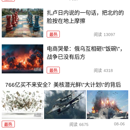
扎卢日内说的一句话，把北约的
脸按在地上摩擦
最热
阅读
13097
电商哭晕：俄乌互相砸\"饭碗\"，
战争已没有后方
最热
阅读
4318
766亿买不来安全？美核潜光鲜\"大计划\"的背后
08-06
最热
阅读
6675