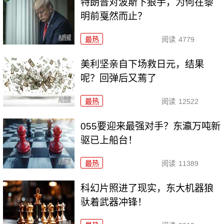
特朗普对波斯下狠手，为何在黎
明前戛然而止？
最热
阅读
4779
美利坚亲自下场救日元，结果
呢？回弹后又蔫了
最热
阅读
12522
055要迎来最强对手？东瀛万吨新
驱已上船台！
最热
阅读
11389
科幻片照进了现实，东大机器狼
驮着武器冲锋！