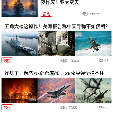
夜作废！亚太变天
最热
阅读
20573
五角大楼这操作！美军报告称中国导弹不如伊朗？
08-07
最热
阅读
10643
炸疯了！俄乌互掀“仓库战”，28枚导弹全拦不住
08-06
最热
阅读
7385