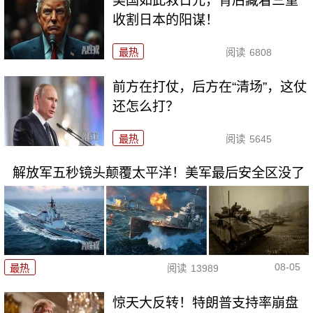
美国如此救日元，背后藏着三重
收割日本的阳谋！
最热
阅读
6808
前方在打仗，后方在“清场”，这仗
还怎么打？
最热
阅读
5645
解放军五秒镜头颠覆太平洋！美军最后安全区没了
08-05
最热
阅读
13989
惊天大反转！特朗普支持率崩盘