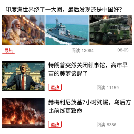
印度满世界绕了一大圈，最后发现还是中国好？
08-05
最热
阅读
13064
特朗普突然关闭领事馆，高市早
苗的美梦该醒了
最热
阅读
11159
赫梅利尼茨基7小时殉爆，乌后方
比前线更致命
最热
阅读
8386