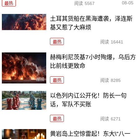
08-05
最热
阅读
5567
土耳其货船在黑海遭袭，泽连斯
基又惹了大麻烦
最热
阅读
16441
赫梅利尼茨基7小时殉爆，乌后方
比前线更致命
最热
阅读
8285
以色列内讧公开化！防长一句
话，军队不买账
最热
阅读
6271
黄岩岛上空惊雷起！东大\"八一