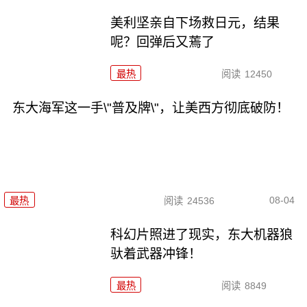
美利坚亲自下场救日元，结果
呢？回弹后又蔫了
最热
阅读
12450
东大海军这一手\"普及牌\"，让美西方彻底破防！
08-04
最热
阅读
24536
科幻片照进了现实，东大机器狼
驮着武器冲锋！
最热
阅读
8849