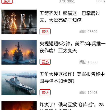
08-07
最热
阅读
3051
五箭齐发！熊猫这一巴掌扇过
去，大漂亮终于知疼
最热
阅读
23809
央视短短5秒钟，美军3年兵推一
夜作废！亚太变天
最热
阅读
19888
五角大楼这操作！美军报告称中
国导弹不如伊朗？
最热
阅读
10403
炸疯了！俄乌互掀“仓库战”，28