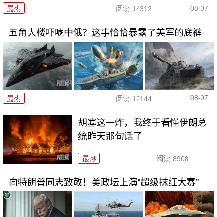
08-07
最热
阅读
14312
五角大楼吓唬中俄？这事恰恰暴露了美军的底裤
08-07
最热
阅读
12144
胡塞这一炸，我终于看懂伊朗总
统昨天那句话了
最热
阅读
8908
向特朗普同志致敬！美政坛上演“超级抹红大赛”