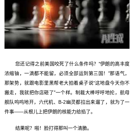
您还记得之前美国咬死了什么条件吗？“伊朗的高丰度
浓缩铀，一滴都不能留，必须全部运到第三国！”那语气，
那架势，就跟电影里黑帮老大拍着桌子说“这地盘今天你不
搬走，我就把你店砸了”一个样。制裁大棒呼呼地抡，航母
舰队呜呜地开，六代机、B-2幽灵都拉出来遛了，就为了一
件事——从根儿上把伊朗的核能力给掐了。
结果呢？啪！脸打得那叫一个清脆。