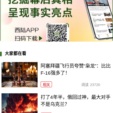
大家都在看
阿塞拜疆飞行员夸赞“枭龙”：比比
F-16强多了！
相关
阅读
23720
打了4年半，俄回过神，最大对手
不是乌克兰？