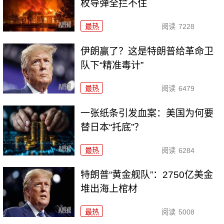
枚导弹全拦不住
最热
阅读
7228
伊朗赢了？这是特朗普给革命卫
队下“精准毒计”
最热
阅读
6479
一张纸条引发血案：美国为何要
替日本“托底”？
最热
阅读
6284
特朗普“黄金舰队”：2750亿美金
堆出海上棺材
最热
阅读
5008