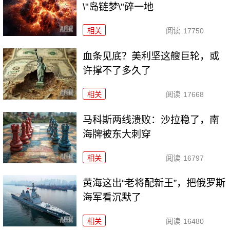
\"岛链梦\"碎一地
相关
阅读
17750
血条见底？美利坚这艘巨轮，或
许撑不了多久了
相关
阅读
17668
马科斯两线溃败：沙拉稳了，南
海牌被东大刺穿
相关
阅读
16797
黄海这出“老将配新王”，把俄罗斯
海军看沉默了
相关
阅读
16480