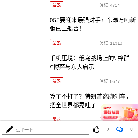
最热
阅读
4714
055要迎来最强对手？东瀛万吨新
驱已上船台！
最热
阅读
11313
千机压境：俄乌战场上的\"蜂群
\"博弈与东大启示
最热
阅读
8677
算了不打了？特朗普这脚刹车，
把全世界都晃吐了
最热
阅读
15961
0
0
点评一下
一张图让印度陷入死寂，五枚金牌背后的终极真相