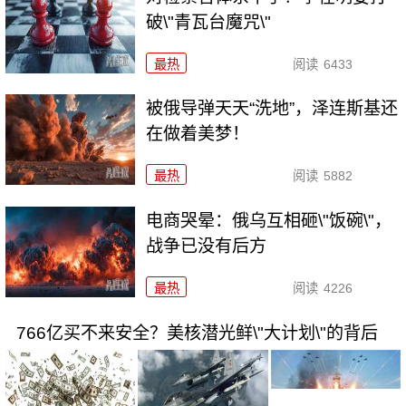
破\"青瓦台魔咒\"
最热
阅读
6433
被俄导弹天天“洗地”，泽连斯基还
在做着美梦！
最热
阅读
5882
电商哭晕：俄乌互相砸\"饭碗\"，
战争已没有后方
最热
阅读
4226
766亿买不来安全？美核潜光鲜\"大计划\"的背后