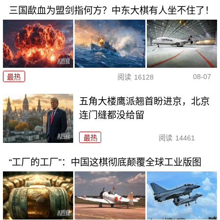
三国歃血为盟剑指何方？中东大棋有人坐不住了！
08-07
最热
阅读
16128
五角大楼鹰派翘首盼进京，北京
连门缝都没给留
最热
阅读
14461
“工厂的工厂”：中国这棋彻底颠覆全球工业版图