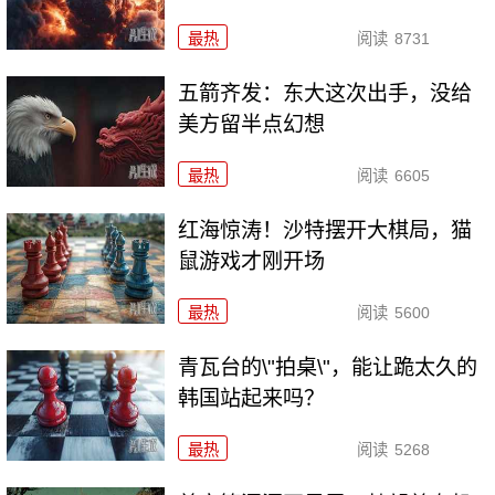
最热
阅读
8731
五箭齐发：东大这次出手，没给
美方留半点幻想
最热
阅读
6605
红海惊涛！沙特摆开大棋局，猫
鼠游戏才刚开场
最热
阅读
5600
青瓦台的\"拍桌\"，能让跪太久的
韩国站起来吗？
最热
阅读
5268