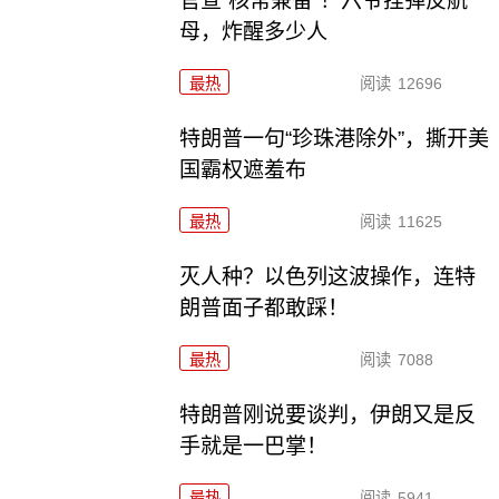
官宣“核常兼备”！六爷挂弹反航
母，炸醒多少人
最热
阅读
12696
特朗普一句“珍珠港除外”，撕开美
国霸权遮羞布
最热
阅读
11625
灭人种？以色列这波操作，连特
朗普面子都敢踩！
最热
阅读
7088
特朗普刚说要谈判，伊朗又是反
手就是一巴掌！
最热
阅读
5941