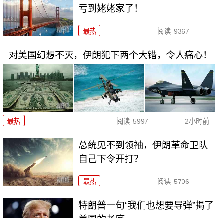
亏到姥姥家了！
最热
阅读
9367
对美国幻想不灭，伊朗犯下两个大错，令人痛心！
最热
阅读
5997
2小时前
总统见不到领袖，伊朗革命卫队
自己下令开打？
最热
阅读
5706
特朗普一句“我们也想要导弹”揭了