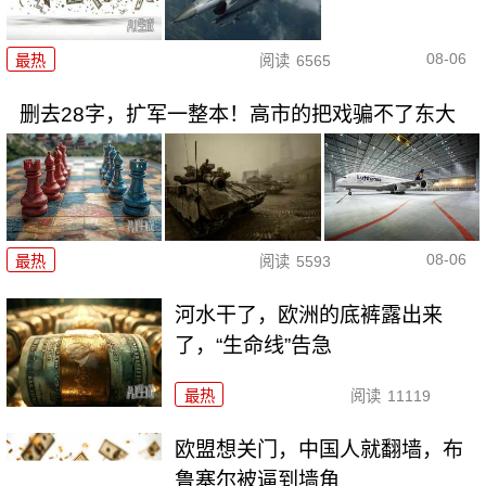
08-06
最热
阅读
6565
删去28字，扩军一整本！高市的把戏骗不了东大
08-06
最热
阅读
5593
河水干了，欧洲的底裤露出来
了，“生命线”告急
最热
阅读
11119
欧盟想关门，中国人就翻墙，布
鲁塞尔被逼到墙角