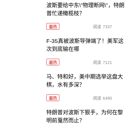
波斯要给中东\"物理断网\"，特朗
普忙递橄榄枝？
最热
阅读
7337
F-35真被波斯导弹端了！美军这
次到底输在哪
最热
阅读
7121
马、特和好，美中期选举这盘大
棋，水有多深？
最热
阅读
6490
特朗普对波斯下狠手，为何在黎
明前戛然而止？