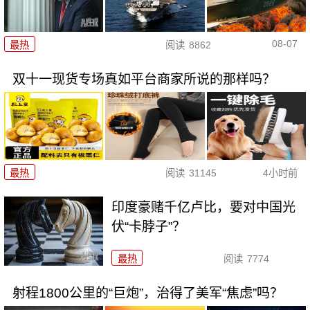
08-07
最热
阅读
8862
双十一现货专场真如平台商家所说的那样吗？
最热
阅读
31145
4小时前
印度豪赌千亿卢比，要对中国光
伏“卡脖子”？
最热
阅读
7774
射程1800公里的“巨炮”，治得了美军“焦虑”吗？