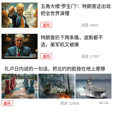
五角大楼“罗生门”：特朗普这出戏
把全世界演懵
最热
阅读
4850
特朗普扔下两条路，波斯都不
选，美军机又被揍
最热
阅读
17957
扎卢日内说的一句话，把北约的脸按在地上摩擦
08-06
最热
阅读
12958