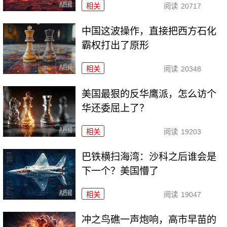
相关
阅读
20717
中国这波操作，直接把西方石化
霸权打出了原形
相关
阅读
20348
美国最狠的反华鹰派，怎么访个
华还委屈上了？
相关
阅读
19203
巴铁横扫海湾：沙科之后谁会是
下一个？美国懵了
相关
阅读
19047
冲之鸟礁一声炮响，高市早苗的