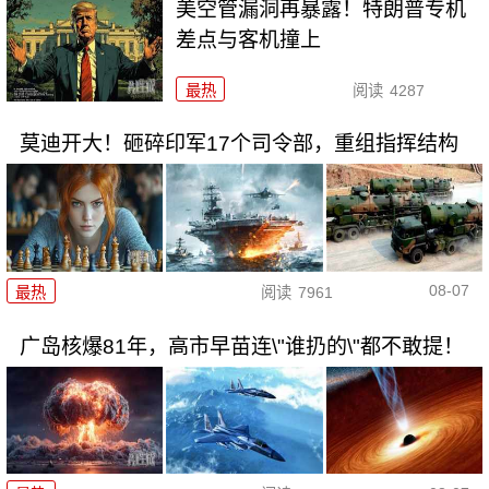
美空管漏洞再暴露！特朗普专机
差点与客机撞上
最热
阅读
4287
莫迪开大！砸碎印军17个司令部，重组指挥结构
08-07
最热
阅读
7961
广岛核爆81年，高市早苗连\"谁扔的\"都不敢提！