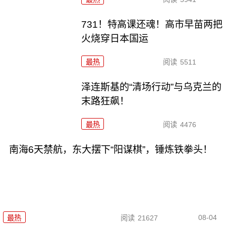
731！特高课还魂！高市早苗两把
火烧穿日本国运
最热
阅读
5511
泽连斯基的“清场行动”与乌克兰的
末路狂飙！
最热
阅读
4476
南海6天禁航，东大摆下“阳谋棋”，锤炼铁拳头！
08-04
最热
阅读
21627