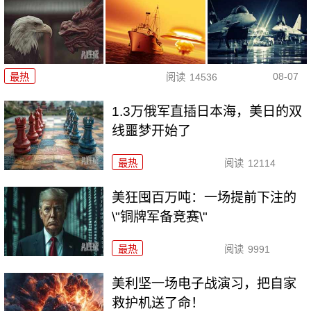
08-07
最热
阅读
14536
1.3万俄军直插日本海，美日的双
线噩梦开始了
最热
阅读
12114
美狂囤百万吨：一场提前下注的
\"铜牌军备竞赛\"
最热
阅读
9991
美利坚一场电子战演习，把自家
救护机送了命！