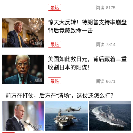
最热
阅读
8175
惊天大反转！特朗普支持率崩盘
背后竟藏致命一击
最热
阅读
7814
美国如此救日元，背后藏着三重
收割日本的阳谋！
最热
阅读
6671
前方在打仗，后方在“清场”，这仗还怎么打？