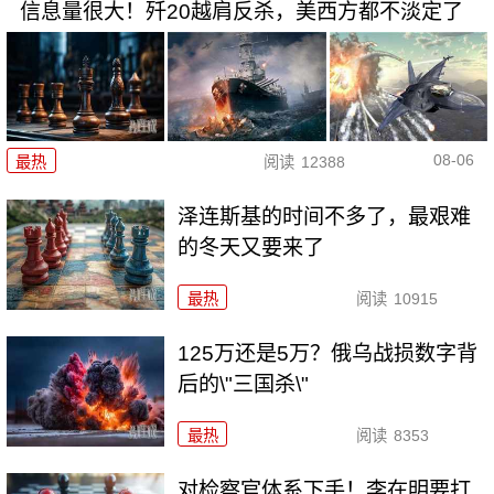
信息量很大！歼20越肩反杀，美西方都不淡定了
08-06
最热
阅读
12388
泽连斯基的时间不多了，最艰难
的冬天又要来了
最热
阅读
10915
125万还是5万？俄乌战损数字背
后的\"三国杀\"
最热
阅读
8353
对检察官体系下手！李在明要打