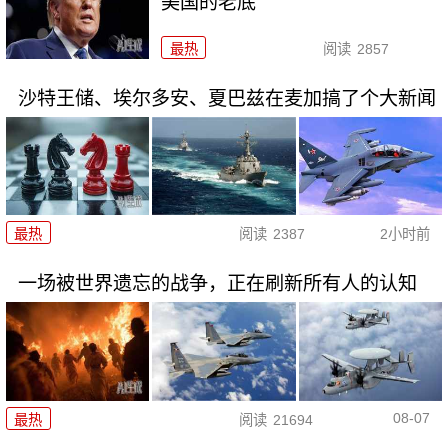
美国的老底
最热
阅读
2857
沙特王储、埃尔多安、夏巴兹在麦加搞了个大新闻
最热
阅读
2387
2小时前
一场被世界遗忘的战争，正在刷新所有人的认知
08-07
最热
阅读
21694