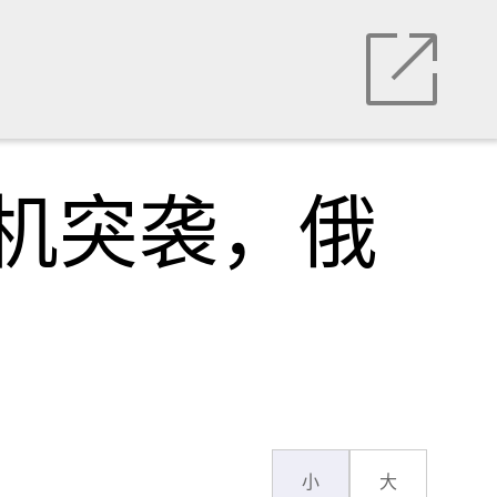
机突袭，俄
小
大