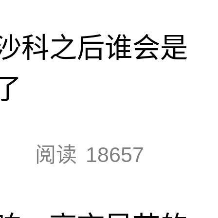
沙科之后谁会是
了
阅读
18657