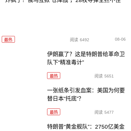
炸疯了！俄乌互掀“仓库战”，28枚导弹全拦不住
08-06
最热
阅读
6492
伊朗赢了？这是特朗普给革命卫
队下“精准毒计”
最热
阅读
5651
一张纸条引发血案：美国为何要
替日本“托底”？
最热
阅读
5477
特朗普“黄金舰队”：2750亿美金