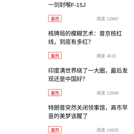
一剑封喉F-15J
最热
阅读
12887
核牌局的模糊艺术：普京核红
线，到底有多红？
最热
阅读
4616
印度满世界绕了一大圈，最后发
现还是中国好？
最热
阅读
12588
特朗普突然关闭领事馆，高市早
苗的美梦该醒了
最热
阅读
10635