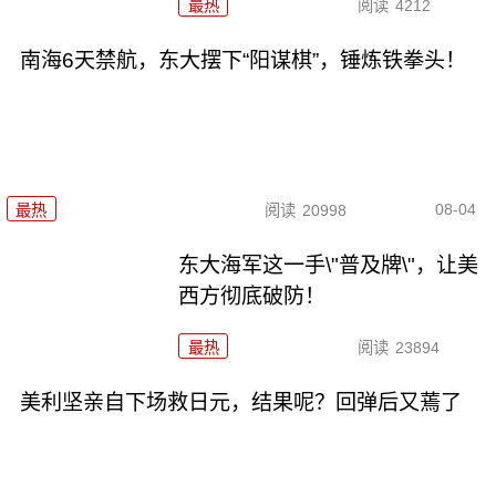
最热
阅读
4212
南海6天禁航，东大摆下“阳谋棋”，锤炼铁拳头！
08-04
最热
阅读
20998
东大海军这一手\"普及牌\"，让美
西方彻底破防！
最热
阅读
23894
美利坚亲自下场救日元，结果呢？回弹后又蔫了