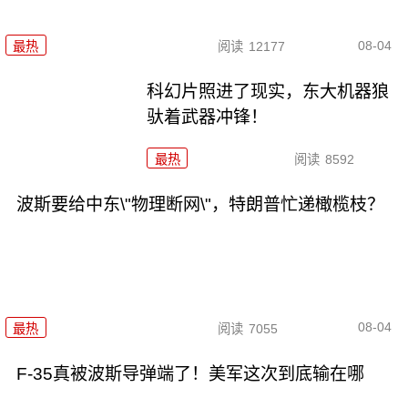
08-04
最热
阅读
12177
科幻片照进了现实，东大机器狼
驮着武器冲锋！
最热
阅读
8592
波斯要给中东\"物理断网\"，特朗普忙递橄榄枝？
08-04
最热
阅读
7055
F-35真被波斯导弹端了！美军这次到底输在哪