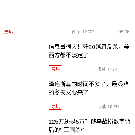
08-06
最热
阅读
12272
信息量很大！歼20越肩反杀，美
西方都不淡定了
最热
阅读
11728
泽连斯基的时间不多了，最艰难
的冬天又要来了
最热
阅读
10296
125万还是5万？俄乌战损数字背
后的\"三国杀\"