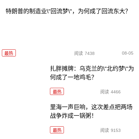
特朗普的制造业\"回流梦\"，为何成了回流东大？
08-05
最热
阅读
7438
扎胖摊牌：乌克兰的\"北约梦\"为
何成了一地鸡毛？
最热
阅读
4466
里海一声巨响，这次差点把两场
战争炸成一锅粥！
最热
阅读
9153