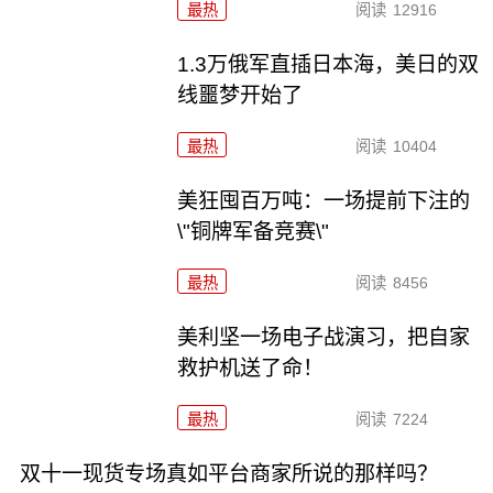
最热
阅读
12916
1.3万俄军直插日本海，美日的双
线噩梦开始了
最热
阅读
10404
美狂囤百万吨：一场提前下注的
\"铜牌军备竞赛\"
最热
阅读
8456
美利坚一场电子战演习，把自家
救护机送了命！
最热
阅读
7224
双十一现货专场真如平台商家所说的那样吗？