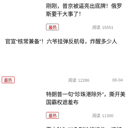
刚刚，普京被逼亮出底牌！俄罗
斯要干大事了！
最热
阅读
15551
官宣“核常兼备”！六爷挂弹反航母，炸醒多少人
08-04
最热
阅读
12286
特朗普一句“珍珠港除外”，撕开美
国霸权遮羞布
最热
阅读
11300