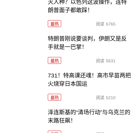
灭人种？以色列这波操作，连特
朗普面子都敢踩！
最热
阅读
6765
特朗普刚说要谈判，伊朗又是反
手就是一巴掌！
最热
阅读
5631
731！特高课还魂！高市早苗两把
火烧穿日本国运
最热
阅读
5210
泽连斯基的“清场行动”与乌克兰的
末路狂飙！