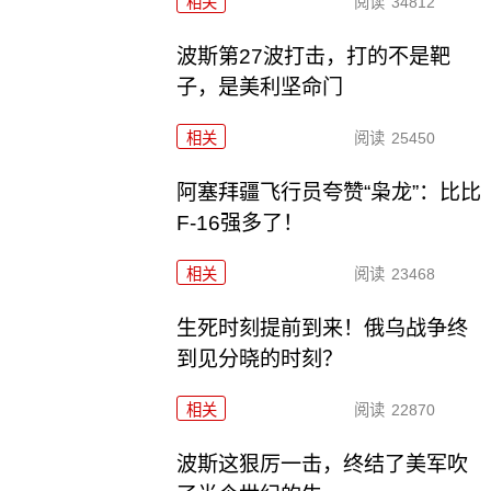
相关
阅读
34812
波斯第27波打击，打的不是靶
子，是美利坚命门
相关
阅读
25450
阿塞拜疆飞行员夸赞“枭龙”：比比
F-16强多了！
相关
阅读
23468
生死时刻提前到来！俄乌战争终
到见分晓的时刻？
相关
阅读
22870
波斯这狠厉一击，终结了美军吹