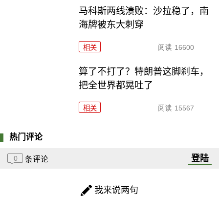
马科斯两线溃败：沙拉稳了，南
海牌被东大刺穿
相关
阅读
16600
算了不打了？特朗普这脚刹车，
把全世界都晃吐了
相关
阅读
15567
热门评论
登陆
0
条评论
我来说两句