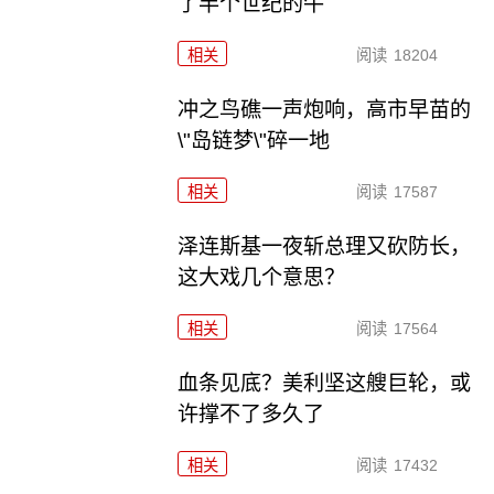
了半个世纪的牛
相关
阅读
18204
冲之鸟礁一声炮响，高市早苗的
\"岛链梦\"碎一地
相关
阅读
17587
泽连斯基一夜斩总理又砍防长，
这大戏几个意思？
相关
阅读
17564
血条见底？美利坚这艘巨轮，或
许撑不了多久了
相关
阅读
17432