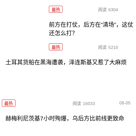
最热
阅读
6304
前方在打仗，后方在“清场”，这仗
还怎么打？
最热
阅读
5210
土耳其货船在黑海遭袭，泽连斯基又惹了大麻烦
08-05
最热
阅读
16033
赫梅利尼茨基7小时殉爆，乌后方比前线更致命