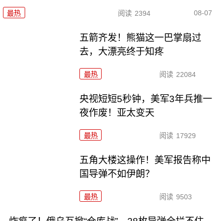
08-07
最热
阅读
2394
五箭齐发！熊猫这一巴掌扇过
去，大漂亮终于知疼
最热
阅读
22084
央视短短5秒钟，美军3年兵推一
夜作废！亚太变天
最热
阅读
17929
五角大楼这操作！美军报告称中
国导弹不如伊朗？
最热
阅读
9503