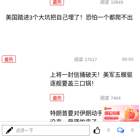
最热
阅读
10849
美国踏进3个大坑把自己埋了！恐怕一个都爬不出
08-03
最热
阅读
17517
上将一封信捅破天！美军五艘驱
逐舰要盖三口锅！
最热
阅读
7464
特朗普要对伊朗动手？最狠的还
没来，最骚的来了
0
0
点评一下
最热
阅读
6057