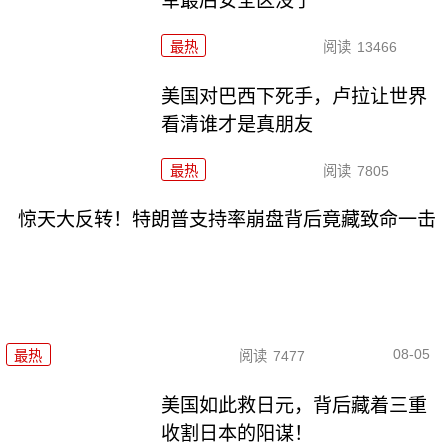
军最后安全区没了
最热
阅读
13466
美国对巴西下死手，卢拉让世界
看清谁才是真朋友
最热
阅读
7805
惊天大反转！特朗普支持率崩盘背后竟藏致命一击
08-05
最热
阅读
7477
美国如此救日元，背后藏着三重
收割日本的阳谋！