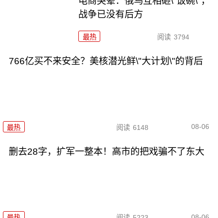
电商哭晕：俄乌互相砸\"饭碗\"，
战争已没有后方
最热
阅读
3794
766亿买不来安全？美核潜光鲜\"大计划\"的背后
08-06
最热
阅读
6148
删去28字，扩军一整本！高市的把戏骗不了东大
08-06
最热
阅读
5223