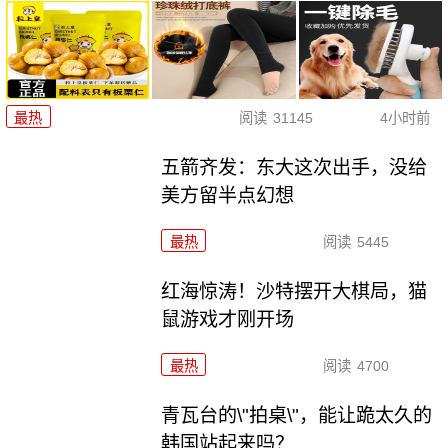
最热
阅读
31145
4小时前
五箭齐发：东大这次出手，没给
美方留半点幻想
最热
阅读
5445
红海惊涛！沙特摆开大棋局，猫
鼠游戏才刚开场
最热
阅读
4700
青瓦台的\"拍桌\"，能让跪太久的
韩国站起来吗？