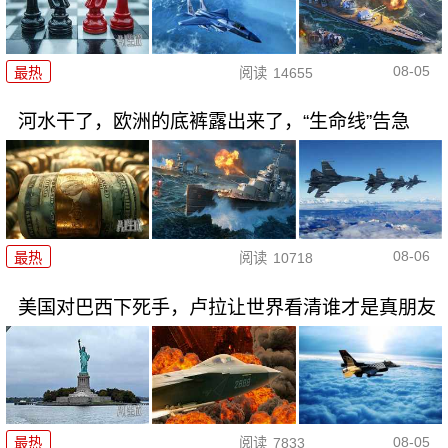
08-05
最热
阅读
14655
河水干了，欧洲的底裤露出来了，“生命线”告急
08-06
最热
阅读
10718
美国对巴西下死手，卢拉让世界看清谁才是真朋友
08-05
最热
阅读
7833