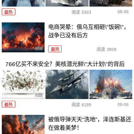
08-06
最热
阅读
5923
电商哭晕：俄乌互相砸\"饭碗\"，
战争已没有后方
最热
阅读
3828
766亿买不来安全？美核潜光鲜\"大计划\"的背后
08-06
最热
阅读
6189
被俄导弹天天“洗地”，泽连斯基还
在做着美梦！