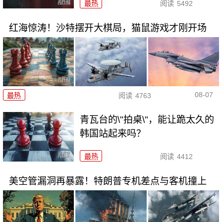
最热
阅读
5492
红海惊涛！沙特摆开大棋局，猫鼠游戏才刚开场
08-07
最热
阅读
4763
青瓦台的\"拍桌\"，能让跪太久的
韩国站起来吗？
最热
阅读
4412
美空管漏洞再暴露！特朗普专机差点与客机撞上