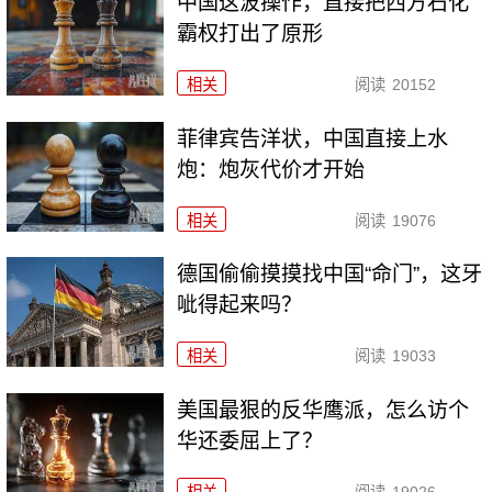
中国这波操作，直接把西方石化
霸权打出了原形
相关
阅读
20152
菲律宾告洋状，中国直接上水
炮：炮灰代价才开始
相关
阅读
19076
德国偷偷摸摸找中国“命门”，这牙
呲得起来吗？
相关
阅读
19033
美国最狠的反华鹰派，怎么访个
华还委屈上了？