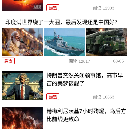
最热
阅读
12903
印度满世界绕了一大圈，最后发现还是中国好？
08-05
最热
阅读
12617
特朗普突然关闭领事馆，高市早
苗的美梦该醒了
最热
阅读
10663
赫梅利尼茨基7小时殉爆，乌后方
比前线更致命