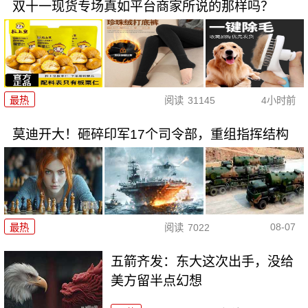
双十一现货专场真如平台商家所说的那样吗？
最热
阅读
31145
4小时前
莫迪开大！砸碎印军17个司令部，重组指挥结构
08-07
最热
阅读
7022
五箭齐发：东大这次出手，没给
美方留半点幻想