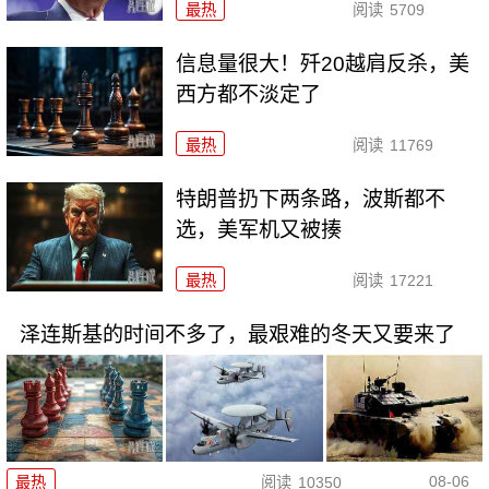
最热
阅读
5709
信息量很大！歼20越肩反杀，美
西方都不淡定了
最热
阅读
11769
特朗普扔下两条路，波斯都不
选，美军机又被揍
最热
阅读
17221
泽连斯基的时间不多了，最艰难的冬天又要来了
08-06
最热
阅读
10350