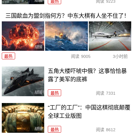
最热
阅读
9223
三国歃血为盟剑指何方？中东大棋有人坐不住了！
最热
阅读
9005
3小时前
五角大楼吓唬中俄？这事恰恰暴
露了美军的底裤
最热
阅读
7331
“工厂的工厂”：中国这棋彻底颠覆
全球工业版图
最热
阅读
8612