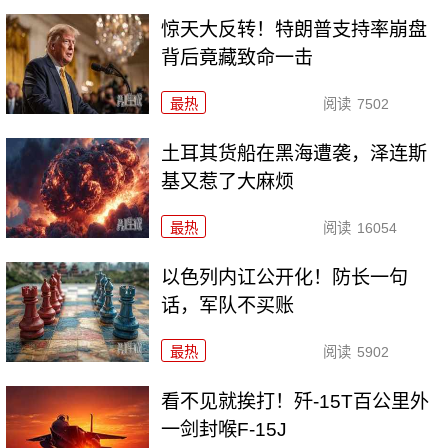
惊天大反转！特朗普支持率崩盘
背后竟藏致命一击
最热
阅读
7502
土耳其货船在黑海遭袭，泽连斯
基又惹了大麻烦
最热
阅读
16054
以色列内讧公开化！防长一句
话，军队不买账
最热
阅读
5902
看不见就挨打！歼-15T百公里外
一剑封喉F-15J