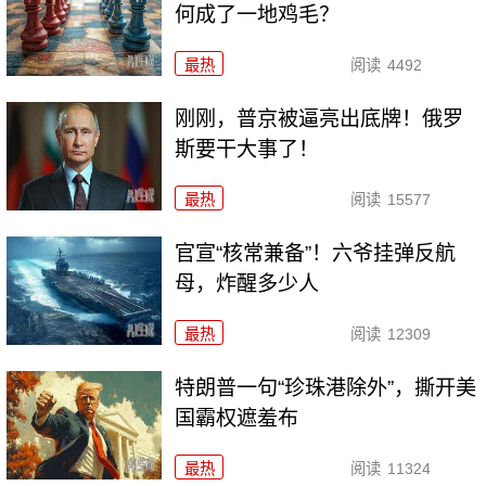
何成了一地鸡毛？
最热
阅读
4492
刚刚，普京被逼亮出底牌！俄罗
斯要干大事了！
最热
阅读
15577
官宣“核常兼备”！六爷挂弹反航
母，炸醒多少人
最热
阅读
12309
特朗普一句“珍珠港除外”，撕开美
国霸权遮羞布
最热
阅读
11324