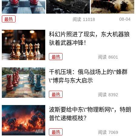
08-04
最热
阅读
11018
科幻片照进了现实，东大机器狼
驮着武器冲锋！
最热
阅读
8601
千机压境：俄乌战场上的\"蜂群
\"博弈与东大启示
最热
阅读
8392
波斯要给中东\"物理断网\"，特朗
普忙递橄榄枝？
最热
阅读
7069