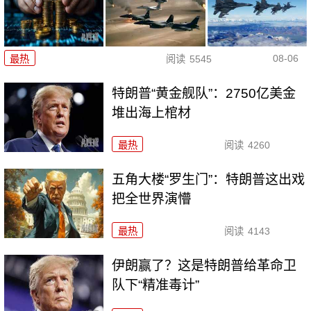
08-06
最热
阅读
5545
特朗普“黄金舰队”：2750亿美金
堆出海上棺材
最热
阅读
4260
五角大楼“罗生门”：特朗普这出戏
把全世界演懵
最热
阅读
4143
伊朗赢了？这是特朗普给革命卫
队下“精准毒计”