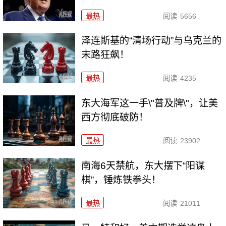
最热
阅读
5656
泽连斯基的“清场行动”与乌克兰的
末路狂飙！
最热
阅读
4235
东大海军这一手\"普及牌\"，让美
西方彻底破防！
最热
阅读
23902
南海6天禁航，东大摆下“阳谋
棋”，锤炼铁拳头！
最热
阅读
21011