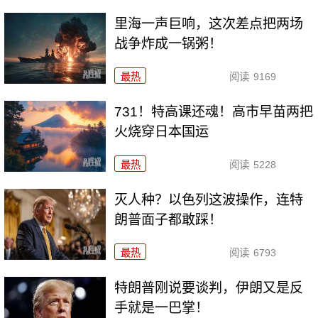
里海一声巨响，这次差点把两场
战争炸成一锅粥！
最热
阅读
9169
731！特高课还魂！高市早苗两把
火烧穿日本国运
最热
阅读
5228
灭人种？以色列这波操作，连特
朗普面子都敢踩！
最热
阅读
6793
特朗普刚说要谈判，伊朗又是反
手就是一巴掌！