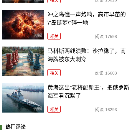
相关
阅读
19026
冲之鸟礁一声炮响，高市早苗的
\"岛链梦\"碎一地
相关
阅读
17598
马科斯两线溃败：沙拉稳了，南
海牌被东大刺穿
相关
阅读
16603
黄海这出“老将配新王”，把俄罗斯
海军看沉默了
相关
阅读
16293
热门评论