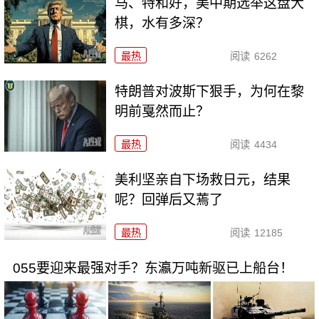
马、特和好，美中期选举这盘大
棋，水有多深？
最热
阅读
6262
特朗普对波斯下狠手，为何在黎
明前戛然而止？
最热
阅读
4434
美利坚亲自下场救日元，结果
呢？回弹后又蔫了
最热
阅读
12185
055要迎来最强对手？东瀛万吨新驱已上船台！