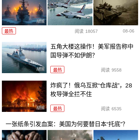
08-06
最热
阅读
18057
五角大楼这操作！美军报告称中
国导弹不如伊朗？
最热
阅读
9558
炸疯了！俄乌互掀“仓库战”，28
枚导弹全拦不住
最热
阅读
6535
一张纸条引发血案：美国为何要替日本“托底”？