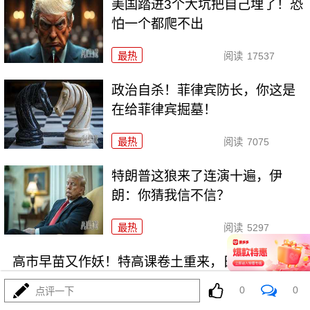
美国踏进3个大坑把自己埋了！恐
怕一个都爬不出
最热
阅读
17537
政治自杀！菲律宾防长，你这是
在给菲律宾掘墓！
最热
阅读
7075
特朗普这狼来了连演十遍，伊
朗：你猜我信不信？
最热
阅读
5297
高市早苗又作妖！特高课卷土重来，日本三重困境
0
0
点评一下