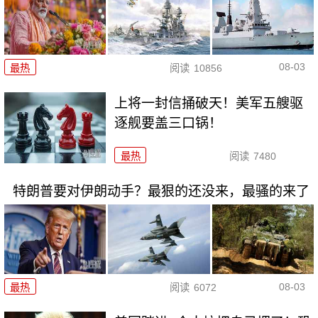
08-03
最热
阅读
10856
上将一封信捅破天！美军五艘驱
逐舰要盖三口锅！
最热
阅读
7480
特朗普要对伊朗动手？最狠的还没来，最骚的来了
08-03
最热
阅读
6072