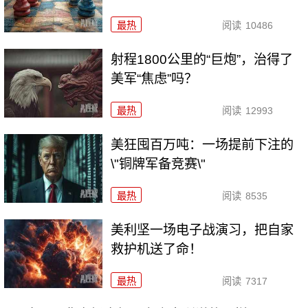
最热
阅读
10486
射程1800公里的“巨炮”，治得了
美军“焦虑”吗？
最热
阅读
12993
美狂囤百万吨：一场提前下注的
\"铜牌军备竞赛\"
最热
阅读
8535
美利坚一场电子战演习，把自家
救护机送了命！
最热
阅读
7317