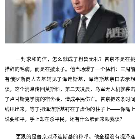
一封求和的信，怎么就成了粗鲁无礼？普京不是在挑
措辞的毛病，而是在掀桌子。他当场爆了一个猛料：三周前
有俄罗斯商人去基辅见了泽连斯基，泽连斯基亲口表示想
谈，这个消息传回莫斯科，第二天凌晨，乌军无人机就袭击
了卢甘斯克学院的宿舍楼，造成平民伤亡。普京把这条时间
线甩出来，等于把泽连斯基钉在了虚伪的柱子上——你嘴上
说要和平，手上却在杀平民，还有什么脸面来跟我谈？
更狠的是普京对泽连斯基的称呼。他全程没有提泽连