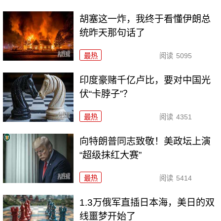
胡塞这一炸，我终于看懂伊朗总
统昨天那句话了
最热
阅读
5095
印度豪赌千亿卢比，要对中国光
伏“卡脖子”？
最热
阅读
4351
向特朗普同志致敬！美政坛上演
“超级抹红大赛”
最热
阅读
5414
1.3万俄军直插日本海，美日的双
线噩梦开始了