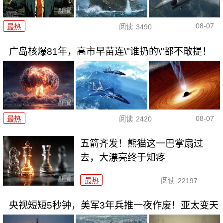
08-07
最热
阅读
3490
广岛核爆81年，高市早苗连\"谁扔的\"都不敢提！
08-07
最热
阅读
2420
五箭齐发！熊猫这一巴掌扇过
去，大漂亮终于知疼
最热
阅读
22197
央视短短5秒钟，美军3年兵推一夜作废！亚太变天