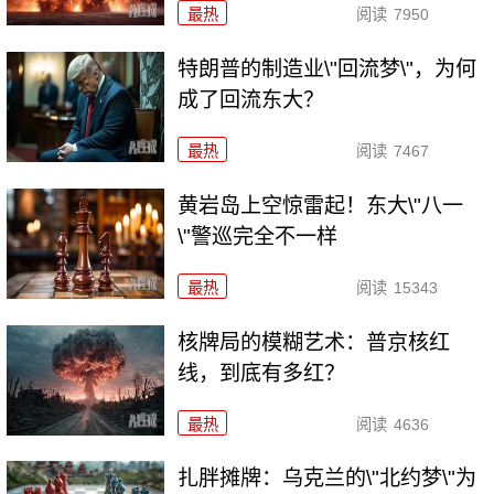
最热
阅读
7950
特朗普的制造业\"回流梦\"，为何
成了回流东大？
最热
阅读
7467
黄岩岛上空惊雷起！东大\"八一
\"警巡完全不一样
最热
阅读
15343
核牌局的模糊艺术：普京核红
线，到底有多红？
最热
阅读
4636
扎胖摊牌：乌克兰的\"北约梦\"为