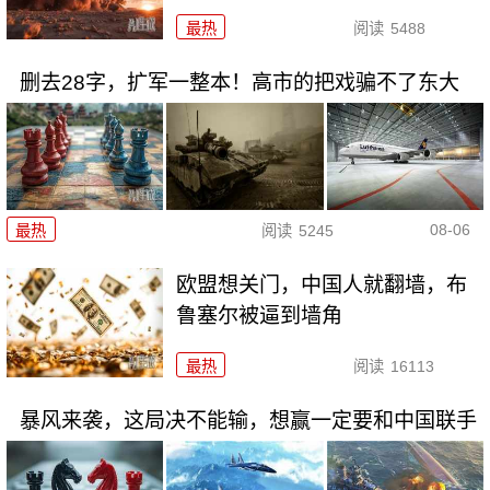
最热
阅读
5488
删去28字，扩军一整本！高市的把戏骗不了东大
08-06
最热
阅读
5245
欧盟想关门，中国人就翻墙，布
鲁塞尔被逼到墙角
最热
阅读
16113
暴风来袭，这局决不能输，想赢一定要和中国联手