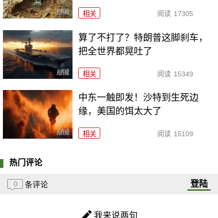
相关
阅读
17305
算了不打了？特朗普这脚刹车，
把全世界都晃吐了
相关
阅读
15349
中东一触即发！沙特到生死边
缘，美国的饵太大了
相关
阅读
15109
热门评论
登陆
0
条评论
我来说两句