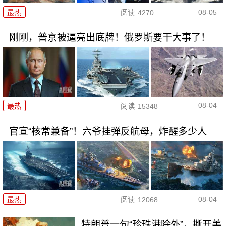
08-05
最热
阅读
4270
刚刚，普京被逼亮出底牌！俄罗斯要干大事了！
08-04
最热
阅读
15348
官宣“核常兼备”！六爷挂弹反航母，炸醒多少人
08-04
最热
阅读
12068
特朗普一句“珍珠港除外”，撕开美