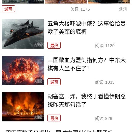
最热
阅读
1176
刚刚
五角大楼吓唬中俄？这事恰恰暴
露了美军的底裤
最热
阅读
1120
三国歃血为盟剑指何方？中东大
棋有人坐不住了！
最热
阅读
1033
胡塞这一炸，我终于看懂伊朗总
统昨天那句话了
最热
阅读
926