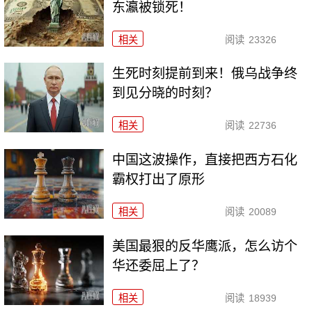
东瀛被锁死！
相关
阅读
23326
生死时刻提前到来！俄乌战争终
到见分晓的时刻？
相关
阅读
22736
中国这波操作，直接把西方石化
霸权打出了原形
相关
阅读
20089
美国最狠的反华鹰派，怎么访个
华还委屈上了？
相关
阅读
18939