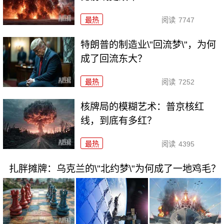
最热
阅读
7747
特朗普的制造业\"回流梦\"，为何
成了回流东大？
最热
阅读
7252
核牌局的模糊艺术：普京核红
线，到底有多红？
最热
阅读
4395
扎胖摊牌：乌克兰的\"北约梦\"为何成了一地鸡毛？