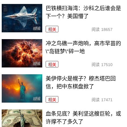
巴铁横扫海湾：沙科之后谁会是
下一个？美国懵了
相关
阅读
18657
冲之鸟礁一声炮响，高市早苗的
\"岛链梦\"碎一地
相关
阅读
17510
美伊停火是幌子？穆杰塔巴回
信，把中东棋盘掀了
相关
阅读
17471
血条见底？美利坚这艘巨轮，或
许撑不了多久了