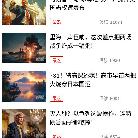
国霸权遮羞布
最热
阅读
11074
里海一声巨响，这次差点把两场
战争炸成一锅粥！
最热
阅读
8930
731！特高课还魂！高市早苗两把
火烧穿日本国运
最热
阅读
5001
灭人种？以色列这波操作，连特
朗普面子都敢踩！
最热
阅读
6574