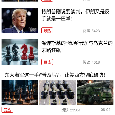
特朗普刚说要谈判，伊朗又是反
手就是一巴掌！
最热
阅读
5423
泽连斯基的“清场行动”与乌克兰的
末路狂飙！
最热
阅读
4018
东大海军这一手\"普及牌\"，让美西方彻底破防！
08-04
最热
阅读
23504