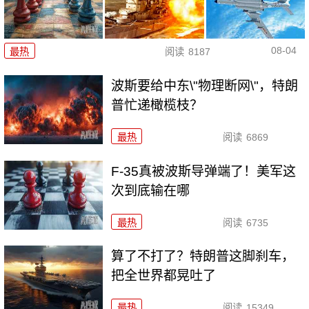
08-04
最热
阅读
8187
波斯要给中东\"物理断网\"，特朗
普忙递橄榄枝？
最热
阅读
6869
F-35真被波斯导弹端了！美军这
次到底输在哪
最热
阅读
6735
算了不打了？特朗普这脚刹车，
把全世界都晃吐了
最热
阅读
15349