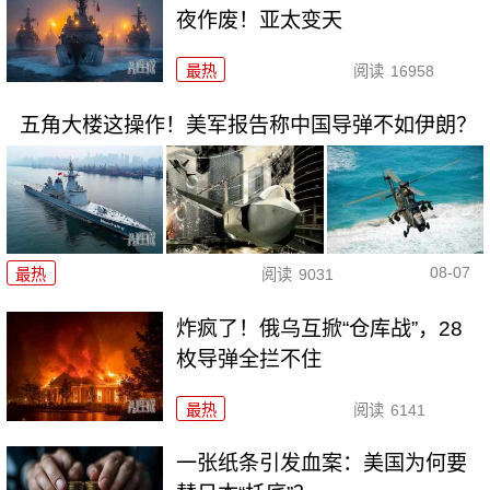
夜作废！亚太变天
最热
阅读
16958
五角大楼这操作！美军报告称中国导弹不如伊朗？
08-07
最热
阅读
9031
炸疯了！俄乌互掀“仓库战”，28
枚导弹全拦不住
最热
阅读
6141
一张纸条引发血案：美国为何要