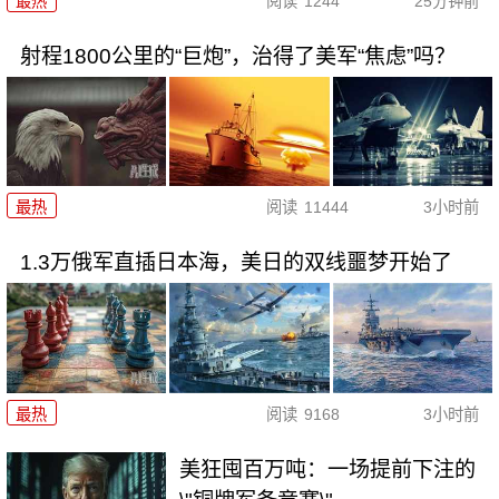
最热
阅读
1244
25分钟前
射程1800公里的“巨炮”，治得了美军“焦虑”吗？
最热
阅读
11444
3小时前
1.3万俄军直插日本海，美日的双线噩梦开始了
最热
阅读
9168
3小时前
美狂囤百万吨：一场提前下注的