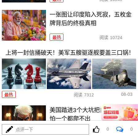
一张图让印度陷入死寂，五枚金
牌背后的终极真相
最热
阅读
10724
上将一封信捅破天！美军五艘驱逐舰要盖三口锅！
08-03
最热
阅读
7312
美国踏进3个大坑把自己埋了！恐
怕一个都爬不出
0
0
点评一下
最热
阅读
17190