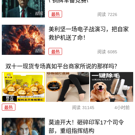
\"铜牌军备竞赛\"
最热
阅读
7226
美利坚一场电子战演习，把自家
救护机送了命！
最热
阅读
6085
双十一现货专场真如平台商家所说的那样吗？
最热
阅读
31145
4小时前
莫迪开大！砸碎印军17个司令
部，重组指挥结构