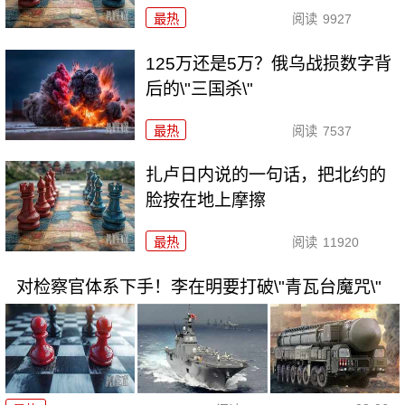
最热
阅读
9927
125万还是5万？俄乌战损数字背
后的\"三国杀\"
最热
阅读
7537
扎卢日内说的一句话，把北约的
脸按在地上摩擦
最热
阅读
11920
对检察官体系下手！李在明要打破\"青瓦台魔咒\"