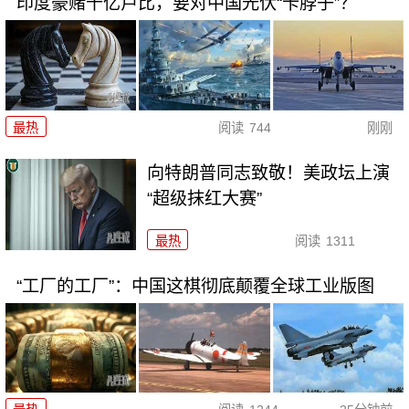
印度豪赌千亿卢比，要对中国光伏“卡脖子”？
最热
阅读
744
刚刚
向特朗普同志致敬！美政坛上演
“超级抹红大赛”
最热
阅读
1311
“工厂的工厂”：中国这棋彻底颠覆全球工业版图