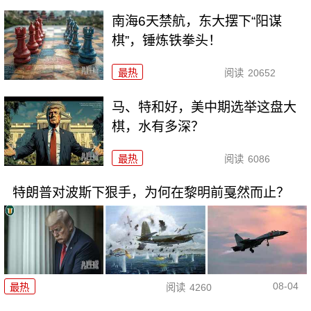
南海6天禁航，东大摆下“阳谋
棋”，锤炼铁拳头！
最热
阅读
20652
马、特和好，美中期选举这盘大
棋，水有多深？
最热
阅读
6086
特朗普对波斯下狠手，为何在黎明前戛然而止？
08-04
最热
阅读
4260