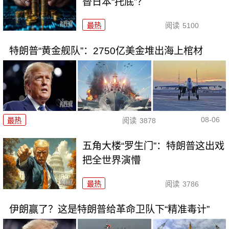
替日本“托底”？
最热
阅读
5100
特朗普“黄金舰队”：2750亿美金堆出海上棺材
08-06
最热
阅读
3878
五角大楼“罗生门”：特朗普这出戏
把全世界演懵
最热
阅读
3786
伊朗赢了？这是特朗普给革命卫队下“精准毒计”