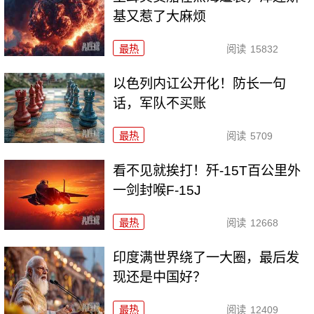
基又惹了大麻烦
最热
阅读
15832
以色列内讧公开化！防长一句
话，军队不买账
最热
阅读
5709
看不见就挨打！歼-15T百公里外
一剑封喉F-15J
最热
阅读
12668
印度满世界绕了一大圈，最后发
现还是中国好？
最热
阅读
12409