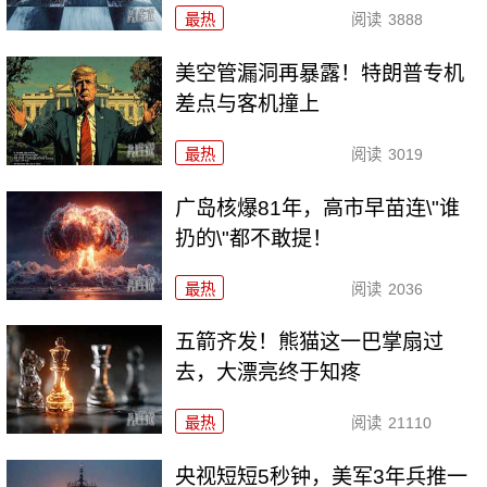
最热
阅读
3888
美空管漏洞再暴露！特朗普专机
差点与客机撞上
最热
阅读
3019
广岛核爆81年，高市早苗连\"谁
扔的\"都不敢提！
最热
阅读
2036
五箭齐发！熊猫这一巴掌扇过
去，大漂亮终于知疼
最热
阅读
21110
央视短短5秒钟，美军3年兵推一