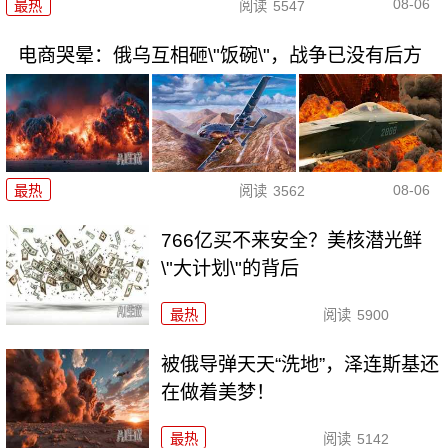
08-06
最热
阅读
5547
电商哭晕：俄乌互相砸\"饭碗\"，战争已没有后方
08-06
最热
阅读
3562
766亿买不来安全？美核潜光鲜
\"大计划\"的背后
最热
阅读
5900
被俄导弹天天“洗地”，泽连斯基还
在做着美梦！
最热
阅读
5142