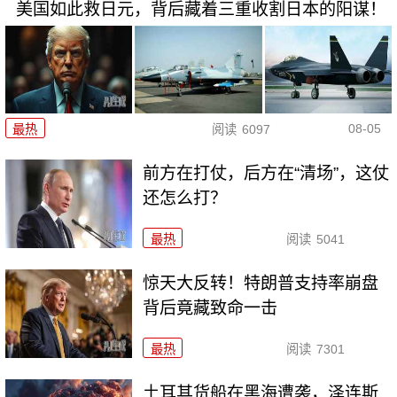
美国如此救日元，背后藏着三重收割日本的阳谋！
08-05
最热
阅读
6097
前方在打仗，后方在“清场”，这仗
还怎么打？
最热
阅读
5041
惊天大反转！特朗普支持率崩盘
背后竟藏致命一击
最热
阅读
7301
土耳其货船在黑海遭袭，泽连斯