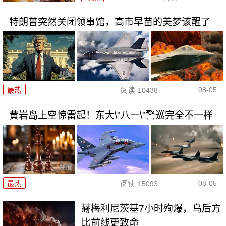
特朗普突然关闭领事馆，高市早苗的美梦该醒了
08-05
最热
阅读
10438
黄岩岛上空惊雷起！东大\"八一\"警巡完全不一样
08-05
最热
阅读
15093
赫梅利尼茨基7小时殉爆，乌后方
比前线更致命