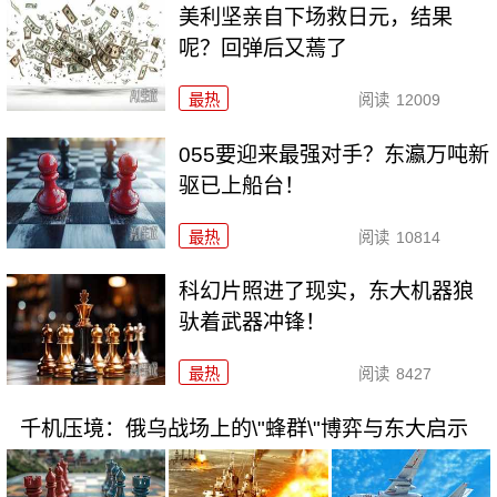
美利坚亲自下场救日元，结果
呢？回弹后又蔫了
最热
阅读
12009
055要迎来最强对手？东瀛万吨新
驱已上船台！
最热
阅读
10814
科幻片照进了现实，东大机器狼
驮着武器冲锋！
最热
阅读
8427
千机压境：俄乌战场上的\"蜂群\"博弈与东大启示