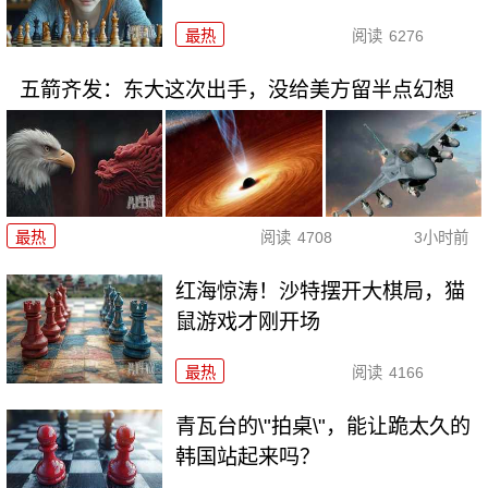
最热
阅读
6276
五箭齐发：东大这次出手，没给美方留半点幻想
最热
阅读
4708
3小时前
红海惊涛！沙特摆开大棋局，猫
鼠游戏才刚开场
最热
阅读
4166
青瓦台的\"拍桌\"，能让跪太久的
韩国站起来吗？