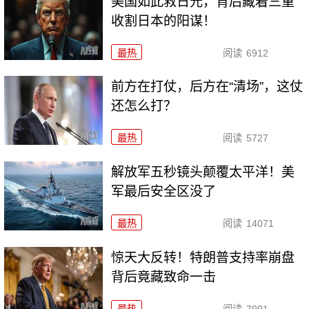
美国如此救日元，背后藏着三重
收割日本的阳谋！
最热
阅读
6912
前方在打仗，后方在“清场”，这仗
还怎么打？
最热
阅读
5727
解放军五秒镜头颠覆太平洋！美
军最后安全区没了
最热
阅读
14071
惊天大反转！特朗普支持率崩盘
背后竟藏致命一击