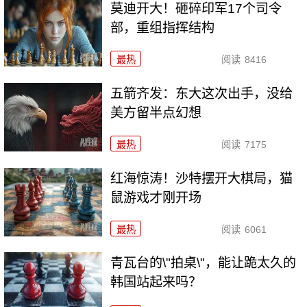
莫迪开大！砸碎印军17个司令
部，重组指挥结构
最热
阅读
8416
五箭齐发：东大这次出手，没给
美方留半点幻想
最热
阅读
7175
红海惊涛！沙特摆开大棋局，猫
鼠游戏才刚开场
最热
阅读
6061
青瓦台的\"拍桌\"，能让跪太久的
韩国站起来吗？