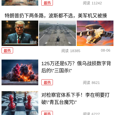
最热
阅读
11242
特朗普扔下两条路，波斯都不选，美军机又被揍
08-06
最热
阅读
18385
125万还是5万？俄乌战损数字背
后的\"三国杀\"
最热
阅读
8621
对检察官体系下手！李在明要打
破\"青瓦台魔咒\"
最热
阅读
6727