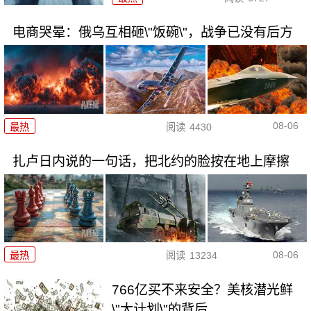
电商哭晕：俄乌互相砸\"饭碗\"，战争已没有后方
08-06
最热
阅读
4430
扎卢日内说的一句话，把北约的脸按在地上摩擦
08-06
最热
阅读
13234
766亿买不来安全？美核潜光鲜
\"大计划\"的背后