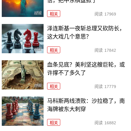
信，把中东棋盘掀了
相关
阅读
17969
泽连斯基一夜斩总理又砍防长，
这大戏几个意思？
相关
阅读
17842
血条见底？美利坚这艘巨轮，或
许撑不了多久了
相关
阅读
17779
马科斯两线溃败：沙拉稳了，南
海牌被东大刺穿
相关
阅读
16882