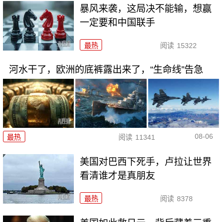
暴风来袭，这局决不能输，想赢
一定要和中国联手
最热
阅读
15322
河水干了，欧洲的底裤露出来了，“生命线”告急
08-06
最热
阅读
11341
美国对巴西下死手，卢拉让世界
看清谁才是真朋友
最热
阅读
8378