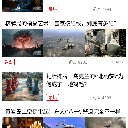
最热
阅读
7994
核牌局的模糊艺术：普京核红线，到底有多红？
08-05
最热
阅读
5201
扎胖摊牌：乌克兰的\"北约梦\"为
何成了一地鸡毛？
最热
阅读
4996
黄岩岛上空惊雷起！东大\"八一\"警巡完全不一样