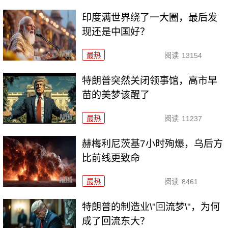
印度满世界绕了一大圈，最后发
现还是中国好？
最热
阅读
13154
特朗普突然关闭领事馆，高市早
苗的美梦该醒了
最热
阅读
11237
赫梅利尼茨基7小时殉爆，乌后方
比前线更致命
最热
阅读
8461
特朗普的制造业\"回流梦\"，为何
成了回流东大？