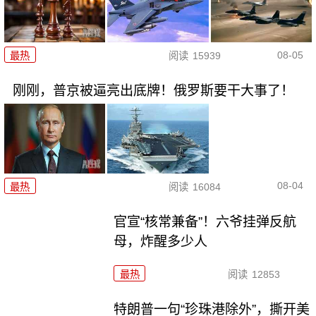
08-05
最热
阅读
15939
刚刚，普京被逼亮出底牌！俄罗斯要干大事了！
08-04
最热
阅读
16084
官宣“核常兼备”！六爷挂弹反航
母，炸醒多少人
最热
阅读
12853
特朗普一句“珍珠港除外”，撕开美