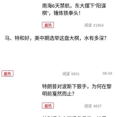
南海6天禁航，东大摆下“阳谋
棋”，锤炼铁拳头！
最热
阅读
21954
马、特和好，美中期选举这盘大棋，水有多深？
08-04
最热
阅读
6601
特朗普对波斯下狠手，为何在黎
明前戛然而止？
最热
阅读
4837