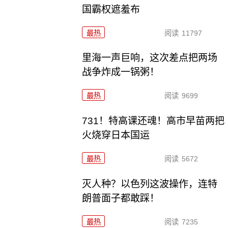
国霸权遮羞布
最热
阅读
11797
里海一声巨响，这次差点把两场
战争炸成一锅粥！
最热
阅读
9699
731！特高课还魂！高市早苗两把
火烧穿日本国运
最热
阅读
5672
灭人种？以色列这波操作，连特
朗普面子都敢踩！
最热
阅读
7235