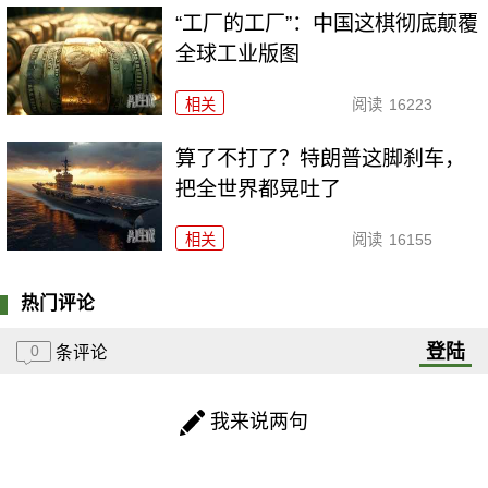
“工厂的工厂”：中国这棋彻底颠覆
全球工业版图
相关
阅读
16223
算了不打了？特朗普这脚刹车，
把全世界都晃吐了
相关
阅读
16155
热门评论
登陆
0
条评论
我来说两句