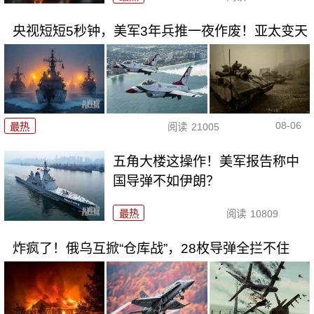
央视短短5秒钟，美军3年兵推一夜作废！亚太变天
08-06
最热
阅读
21005
五角大楼这操作！美军报告称中
国导弹不如伊朗？
最热
阅读
10809
炸疯了！俄乌互掀“仓库战”，28枚导弹全拦不住