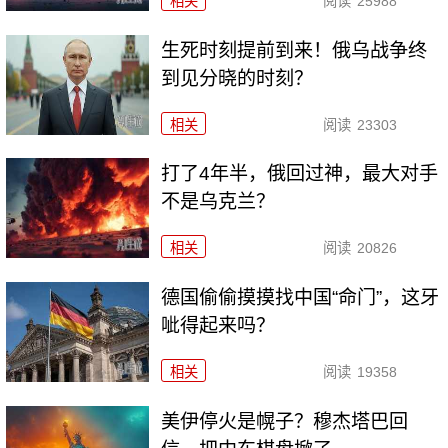
相关
阅读
25988
生死时刻提前到来！俄乌战争终
到见分晓的时刻？
相关
阅读
23303
打了4年半，俄回过神，最大对手
不是乌克兰？
相关
阅读
20826
德国偷偷摸摸找中国“命门”，这牙
呲得起来吗？
相关
阅读
19358
美伊停火是幌子？穆杰塔巴回