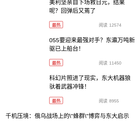
美利坚亲自下场救日元，结果
呢？回弹后又蔫了
最热
阅读
12574
055要迎来最强对手？东瀛万吨新
驱已上船台！
最热
阅读
11450
科幻片照进了现实，东大机器狼
驮着武器冲锋！
最热
阅读
8955
千机压境：俄乌战场上的\"蜂群\"博弈与东大启示