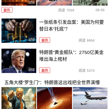
08-06
最热
阅读
7559
一张纸条引发血案：美国为何要
替日本“托底”？
最热
阅读
6664
特朗普“黄金舰队”：2750亿美金
堆出海上棺材
最热
阅读
5374
五角大楼“罗生门”：特朗普这出戏把全世界演懵