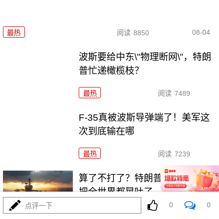
08-04
最热
阅读
8850
波斯要给中东\"物理断网\"，特朗
普忙递橄榄枝？
最热
阅读
7489
F-35真被波斯导弹端了！美军这
次到底输在哪
最热
阅读
7239
算了不打了？特朗普这脚刹车，
把全世界都晃吐了
0
0
点评一下
最热
阅读
16155