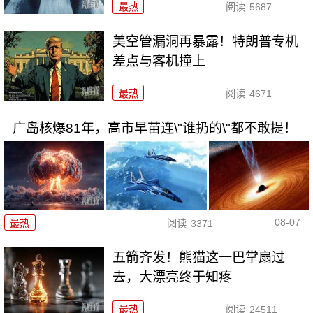
最热
阅读
5687
美空管漏洞再暴露！特朗普专机
差点与客机撞上
最热
阅读
4671
广岛核爆81年，高市早苗连\"谁扔的\"都不敢提！
08-07
最热
阅读
3371
五箭齐发！熊猫这一巴掌扇过
去，大漂亮终于知疼
最热
阅读
24511