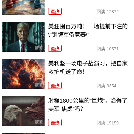
最热
阅读
12872
美狂囤百万吨：一场提前下注的
\"铜牌军备竞赛\"
最热
阅读
10571
美利坚一场电子战演习，把自家
救护机送了命！
最热
阅读
9354
射程1800公里的“巨炮”，治得了
美军“焦虑”吗？
最热
阅读
15159