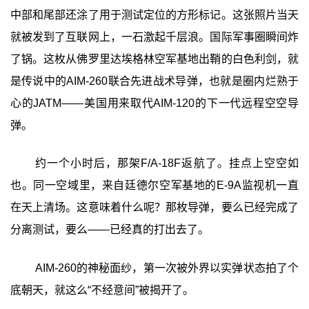
中部和尾部还涂了用于测试定位的方形标记。这张照片当天
就被发到了互联网上，一石激起千层浪。国际军事圈瞬间炸
了锅。这枚从佛罗里达埃格林空军基地出鞘的白色利剑，就
是传说中的AIM-260联合先进战术导弹，也就是圈内烂熟于
心的JATM——美国用来取代AIM-120的下一代远程空空导
弹。
约一个小时后，那架F/A-18F返航了。挂点上空空如
也。同一空域里，来自廷德尔空军基地的E-9A监视机一直
在天上清场。这意味着什么呢？那枚导弹，要么已经完成了
分离测试，要么——已经真的打出去了。
AIM-260的神秘面纱，第一次被外界以实弹状态拍了个
底朝天，就这么“不经意间”被揭开了。