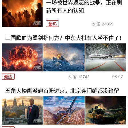
一场被世界遗忘的战争，正在刷
新所有人的认知
最热
阅读
24359
三国歃血为盟剑指何方？中东大棋有人坐不住了！
08-07
最热
阅读
18742
五角大楼鹰派翘首盼进京，北京连门缝都没给留