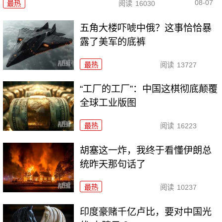
08-07
最热
阅读
16030
五角大楼吓唬中俄？这事恰恰暴
露了美军的底裤
最热
阅读
13727
“工厂的工厂”：中国这棋彻底颠覆
全球工业版图
最热
阅读
16223
胡塞这一炸，我终于看懂伊朗总
统昨天那句话了
最热
阅读
10237
印度豪赌千亿卢比，要对中国光