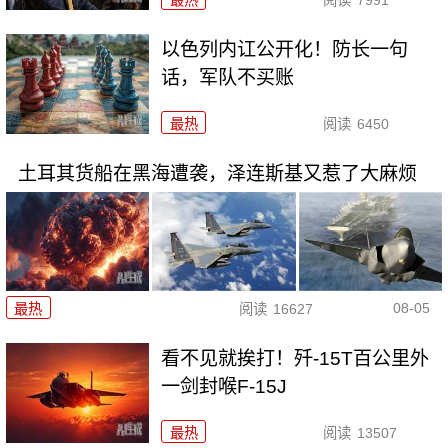
最热
阅读
7991
以色列内讧公开化！防长一句
话，军队不买账
最热
阅读
6450
土耳其货船在黑海遭袭，泽连斯基又惹了大麻烦
08-05
最热
阅读
16627
看不见就挨打！歼-15T百公里外
一剑封喉F-15J
最热
阅读
13507