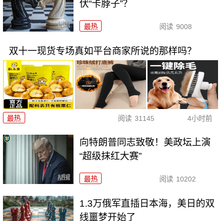
伏“卡脖子”？
最热
阅读
9008
双十一现货专场真如平台商家所说的那样吗？
最热
阅读
31145
4小时前
向特朗普同志致敬！美政坛上演
“超级抹红大赛”
最热
阅读
10202
1.3万俄军直插日本海，美日的双
线噩梦开始了