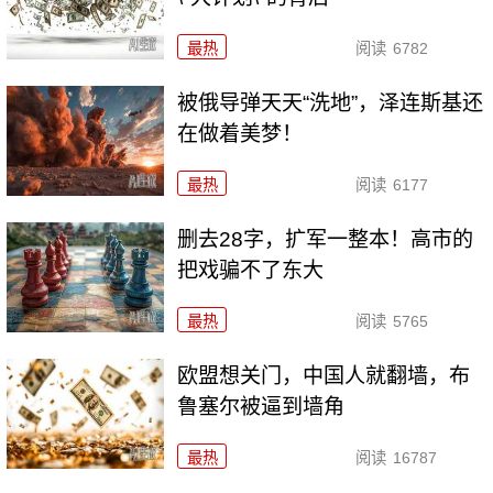
最热
阅读
6782
被俄导弹天天“洗地”，泽连斯基还
在做着美梦！
最热
阅读
6177
删去28字，扩军一整本！高市的
把戏骗不了东大
最热
阅读
5765
欧盟想关门，中国人就翻墙，布
鲁塞尔被逼到墙角
最热
阅读
16787