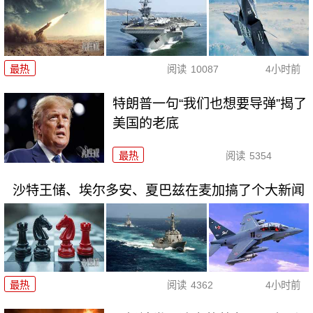
最热
阅读
10087
4小时前
特朗普一句“我们也想要导弹”揭了
美国的老底
最热
阅读
5354
沙特王储、埃尔多安、夏巴兹在麦加搞了个大新闻
最热
阅读
4362
4小时前