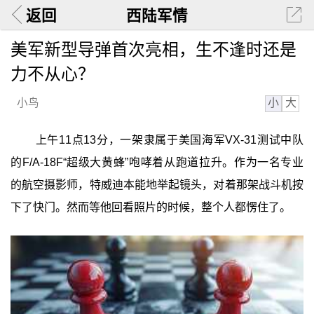
返回
西陆军情
美军新型导弹首次亮相，生不逢时还是
力不从心？
小
大
小鸟
上午11点13分，一架隶属于美国海军VX-31测试中队
的F/A-18F“超级大黄蜂”咆哮着从跑道拉升。作为一名专业
的航空摄影师，特威迪本能地举起镜头，对着那架战斗机按
下了快门。然而等他回看照片的时候，整个人都愣住了。