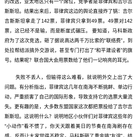
的改选，亚太地区只有一个席位，竞争者是菲律宾和吉尔吉
斯斯坦。结果出来后，菲律宾这边的舆论直接炸了锅：吉尔
吉斯斯坦拿走了142票，菲律宾只拿到49票。49票对142
票，这已经不是输，而是断崖式碾压。 要知道，马科斯政
府为了这次竞选，砸了据说高达两千万比索的“联络费”，到
处拉帮结派搞外交游说，甚至专门打出了“和平建设者”的旗
号。结果呢？联合国大会用票数给了他们一记响亮的耳光。
失败不丢人，但输得这么难看，就说明外交上出了大
问题。有分析指出，菲律宾这几年在南海不断挑衅、单边行
动，严重损害了自己的国际形象，导致支持它的选票大量流
失。更有趣的是，大多数东盟国家这次都把票投给了吉尔吉
斯斯坦。这说明什么？说明地区小伙伴们对菲律宾这些年的
“小动作”看不惯了，你天天跟着美日的节奏在南海刷存在
感，反而让大家觉得不稳定。马科斯砸了重金搞“友谊”，结