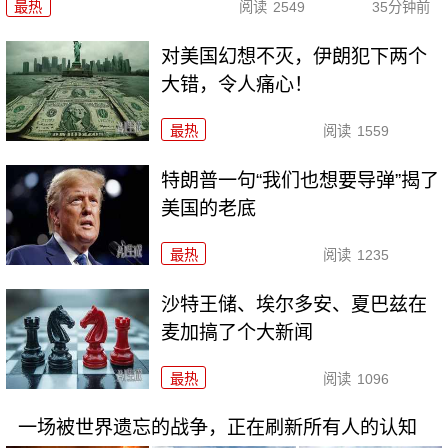
最热
阅读
2549
35分钟前
对美国幻想不灭，伊朗犯下两个
大错，令人痛心！
最热
阅读
1559
特朗普一句“我们也想要导弹”揭了
美国的老底
最热
阅读
1235
沙特王储、埃尔多安、夏巴兹在
麦加搞了个大新闻
最热
阅读
1096
一场被世界遗忘的战争，正在刷新所有人的认知