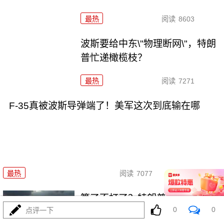
最热
阅读
8603
波斯要给中东\"物理断网\"，特朗
普忙递橄榄枝？
最热
阅读
7271
F-35真被波斯导弹端了！美军这次到底输在哪
08-04
最热
阅读
7077
算了不打了？特朗普这脚刹车，
0
0
点评一下
把全世界都晃吐了