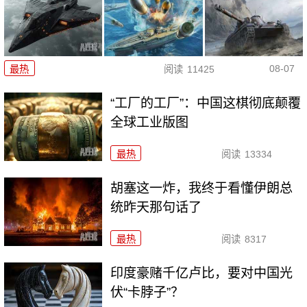
08-07
最热
阅读
11425
“工厂的工厂”：中国这棋彻底颠覆
全球工业版图
最热
阅读
13334
胡塞这一炸，我终于看懂伊朗总
统昨天那句话了
最热
阅读
8317
印度豪赌千亿卢比，要对中国光
伏“卡脖子”？