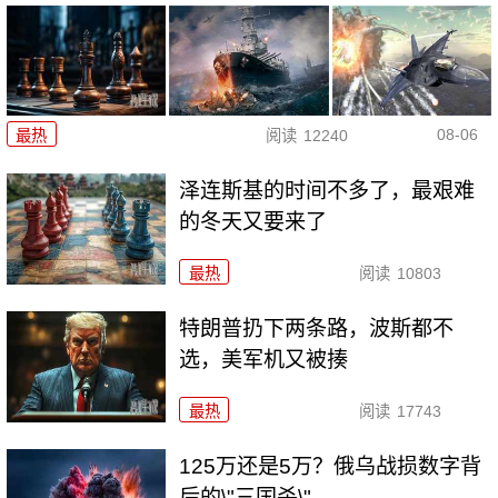
08-06
最热
阅读
12240
泽连斯基的时间不多了，最艰难
的冬天又要来了
最热
阅读
10803
特朗普扔下两条路，波斯都不
选，美军机又被揍
最热
阅读
17743
125万还是5万？俄乌战损数字背
后的\"三国杀\"