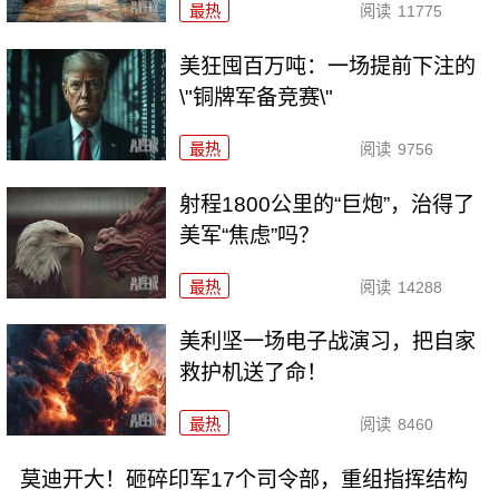
最热
阅读
11775
美狂囤百万吨：一场提前下注的
\"铜牌军备竞赛\"
最热
阅读
9756
射程1800公里的“巨炮”，治得了
美军“焦虑”吗？
最热
阅读
14288
美利坚一场电子战演习，把自家
救护机送了命！
最热
阅读
8460
莫迪开大！砸碎印军17个司令部，重组指挥结构