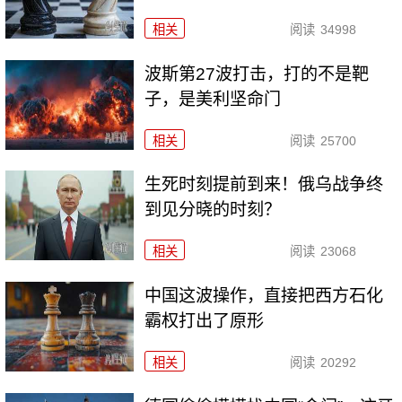
相关
阅读
34998
波斯第27波打击，打的不是靶
子，是美利坚命门
相关
阅读
25700
生死时刻提前到来！俄乌战争终
到见分晓的时刻？
相关
阅读
23068
中国这波操作，直接把西方石化
霸权打出了原形
相关
阅读
20292