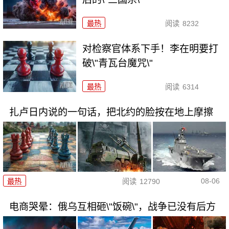
最热
阅读
8232
对检察官体系下手！李在明要打
破\"青瓦台魔咒\"
最热
阅读
6314
扎卢日内说的一句话，把北约的脸按在地上摩擦
08-06
最热
阅读
12790
电商哭晕：俄乌互相砸\"饭碗\"，战争已没有后方