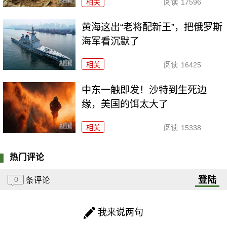
相关
阅读
17596
黄海这出“老将配新王”，把俄罗斯
海军看沉默了
相关
阅读
16425
中东一触即发！沙特到生死边
缘，美国的饵太大了
相关
阅读
15338
热门评论
登陆
0
条评论
我来说两句