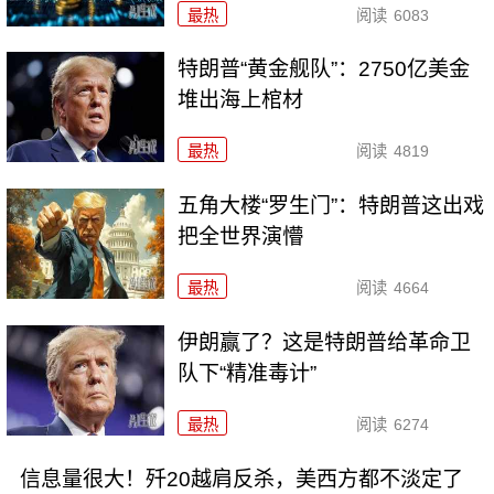
最热
阅读
6083
特朗普“黄金舰队”：2750亿美金
堆出海上棺材
最热
阅读
4819
五角大楼“罗生门”：特朗普这出戏
把全世界演懵
最热
阅读
4664
伊朗赢了？这是特朗普给革命卫
队下“精准毒计”
最热
阅读
6274
信息量很大！歼20越肩反杀，美西方都不淡定了