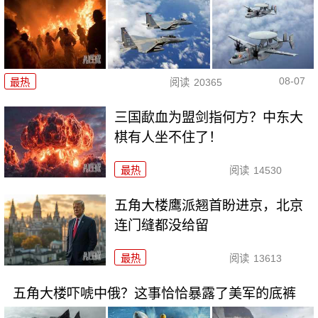
08-07
最热
阅读
20365
三国歃血为盟剑指何方？中东大
棋有人坐不住了！
最热
阅读
14530
五角大楼鹰派翘首盼进京，北京
连门缝都没给留
最热
阅读
13613
五角大楼吓唬中俄？这事恰恰暴露了美军的底裤