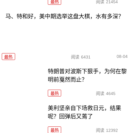
最热
阅读
21454
马、特和好，美中期选举这盘大棋，水有多深？
08-04
最热
阅读
6431
特朗普对波斯下狠手，为何在黎
明前戛然而止？
最热
阅读
4645
美利坚亲自下场救日元，结果
呢？回弹后又蔫了
最热
阅读
12392