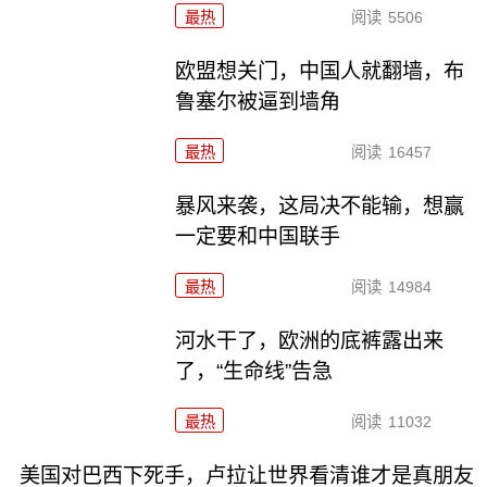
最热
阅读
5506
欧盟想关门，中国人就翻墙，布
鲁塞尔被逼到墙角
最热
阅读
16457
暴风来袭，这局决不能输，想赢
一定要和中国联手
最热
阅读
14984
河水干了，欧洲的底裤露出来
了，“生命线”告急
最热
阅读
11032
美国对巴西下死手，卢拉让世界看清谁才是真朋友