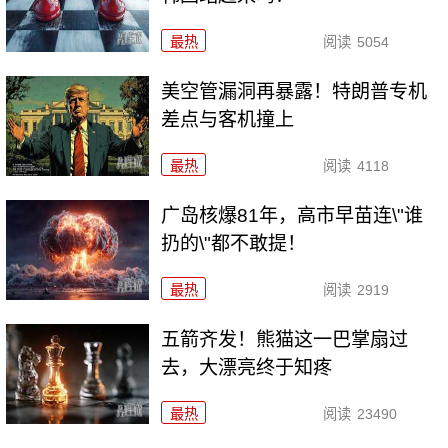
最热
阅读
5054
美空管漏洞再暴露！特朗普专机
差点与客机撞上
最热
阅读
4118
广岛核爆81年，高市早苗连\"谁
扔的\"都不敢提！
最热
阅读
2919
五箭齐发！熊猫这一巴掌扇过
去，大漂亮终于知疼
最热
阅读
23490