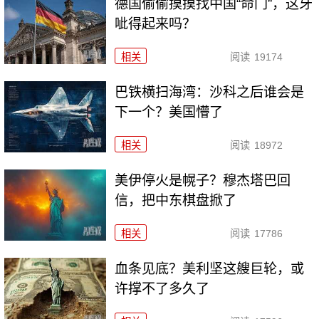
德国偷偷摸摸找中国“命门”，这牙
呲得起来吗？
相关
阅读
19174
巴铁横扫海湾：沙科之后谁会是
下一个？美国懵了
相关
阅读
18972
美伊停火是幌子？穆杰塔巴回
信，把中东棋盘掀了
相关
阅读
17786
血条见底？美利坚这艘巨轮，或
许撑不了多久了