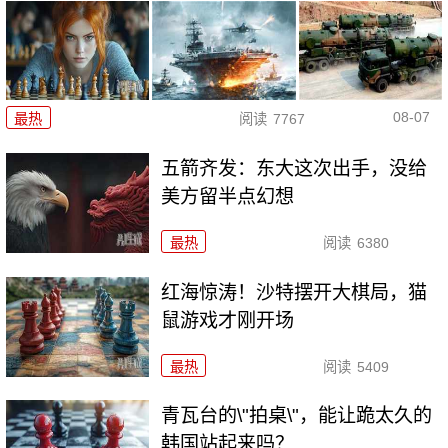
08-07
最热
阅读
7767
五箭齐发：东大这次出手，没给
美方留半点幻想
最热
阅读
6380
红海惊涛！沙特摆开大棋局，猫
鼠游戏才刚开场
最热
阅读
5409
青瓦台的\"拍桌\"，能让跪太久的
韩国站起来吗？