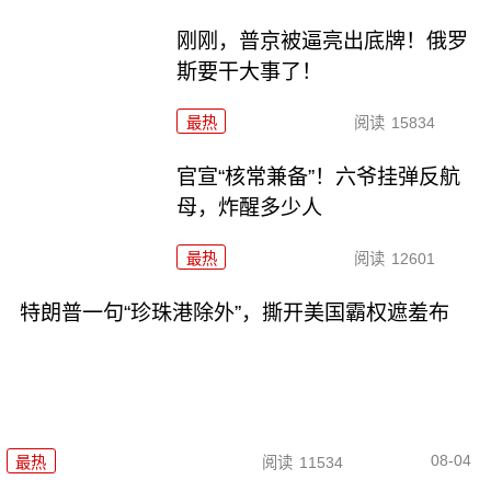
刚刚，普京被逼亮出底牌！俄罗
斯要干大事了！
最热
阅读
15834
官宣“核常兼备”！六爷挂弹反航
母，炸醒多少人
最热
阅读
12601
特朗普一句“珍珠港除外”，撕开美国霸权遮羞布
08-04
最热
阅读
11534