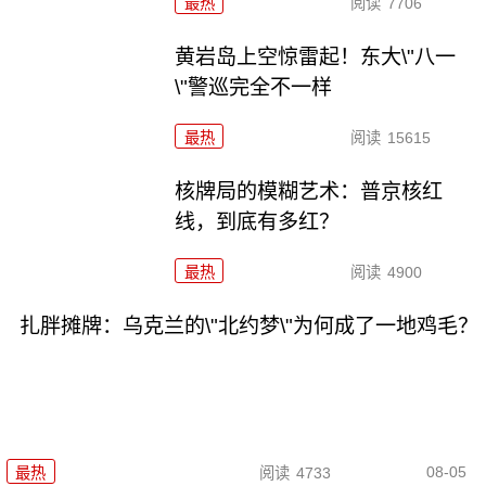
最热
阅读
7706
黄岩岛上空惊雷起！东大\"八一
\"警巡完全不一样
最热
阅读
15615
核牌局的模糊艺术：普京核红
线，到底有多红？
最热
阅读
4900
扎胖摊牌：乌克兰的\"北约梦\"为何成了一地鸡毛？
08-05
最热
阅读
4733