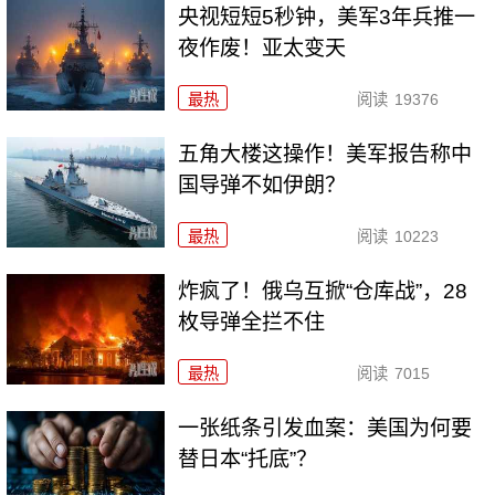
央视短短5秒钟，美军3年兵推一
夜作废！亚太变天
最热
阅读
19376
五角大楼这操作！美军报告称中
国导弹不如伊朗？
最热
阅读
10223
炸疯了！俄乌互掀“仓库战”，28
枚导弹全拦不住
最热
阅读
7015
一张纸条引发血案：美国为何要
替日本“托底”？