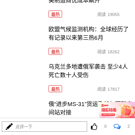
美制造商忧成本飙升
最热
阅读
19055
欧盟气候监测机构：全球经历了
有记录以来第三热6月
最热
阅读
18262
乌克兰多地遭俄军袭击 至少4人
死亡数十人受伤
最热
阅读
17817
俄“进步MS-31”货运飞船与国际空
间站对接
0
2
最热
阅读
16609
点评一下