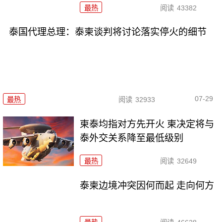
最热
阅读
43382
泰国代理总理：泰柬谈判将讨论落实停火的细节
07-29
最热
阅读
32933
柬泰均指对方先开火 柬决定将与
泰外交关系降至最低级别
最热
阅读
32649
泰柬边境冲突因何而起 走向何方