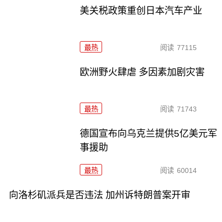
美关税政策重创日本汽车产业
最热
阅读
77115
欧洲野火肆虐 多因素加剧灾害
最热
阅读
71743
德国宣布向乌克兰提供5亿美元军
事援助
最热
阅读
60014
向洛杉矶派兵是否违法 加州诉特朗普案开审