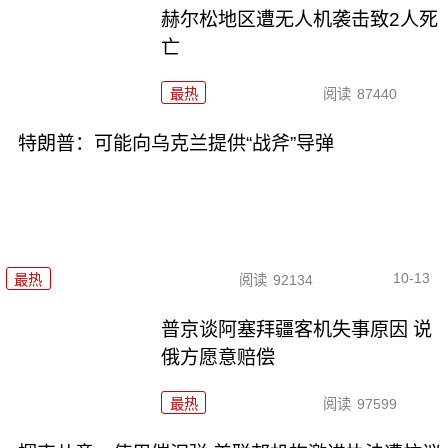
赫尔松地区遭无人机袭击致2人死
亡
最热
阅读
87440
特朗普：可能向乌克兰提供“战斧”导弹
10-13
最热
阅读
92134
普京谈阿塞拜疆客机失事原因 说
俄方愿意赔偿
最热
阅读
97599