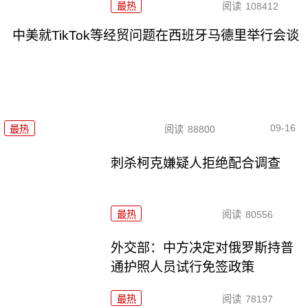
最热
阅读
108412
中美就TikTok等经贸问题在西班牙马德里举行会谈
09-16
最热
阅读
88800
刺杀柯克嫌疑人拒绝配合调查
最热
阅读
80556
外交部：中方决定对俄罗斯持普
通护照人员试行免签政策
最热
阅读
78197