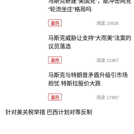
马斯克新建“美国党”，能冲击两党
“轮流坐庄”格局吗
最热
阅读
23536
马斯克威胁让支持“大而美”法案的
议员落选
最热
阅读
21967
马斯克与特朗普矛盾升级引市场
担忧 特斯拉股价大跌
最热
阅读
17887
针对美关税举措 巴西计划对等反制