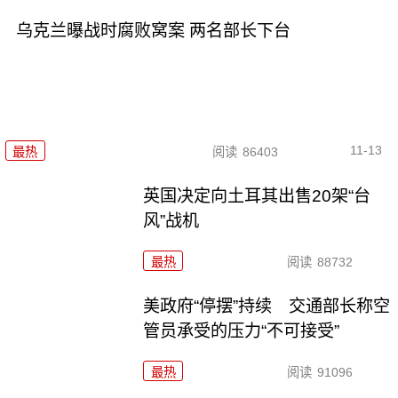
乌克兰曝战时腐败窝案 两名部长下台
11-13
最热
阅读
86403
英国决定向土耳其出售20架“台
风”战机
最热
阅读
88732
美政府“停摆”持续 交通部长称空
管员承受的压力“不可接受”
最热
阅读
91096