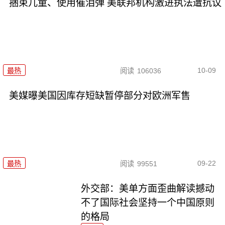
捆束儿童、使用催泪弹 美联邦机构激进执法遭抗议
10-09
最热
阅读
106036
美媒曝美国因库存短缺暂停部分对欧洲军售
09-22
最热
阅读
99551
外交部：美单方面歪曲解读撼动
不了国际社会坚持一个中国原则
的格局