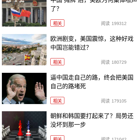
中国“摊牌”后，美欧为何集体噤声
了？
相关
阅读
199312
欧洲剧变，美国震惊，这种好戏
中国岂能错过？
相关
阅读
180729
逼中国走自己的路，终会把美国
自己的路堵死
相关
阅读
179105
朝鲜和韩国要打起来了？局势还
没坏到那一步
相关
阅读
171042