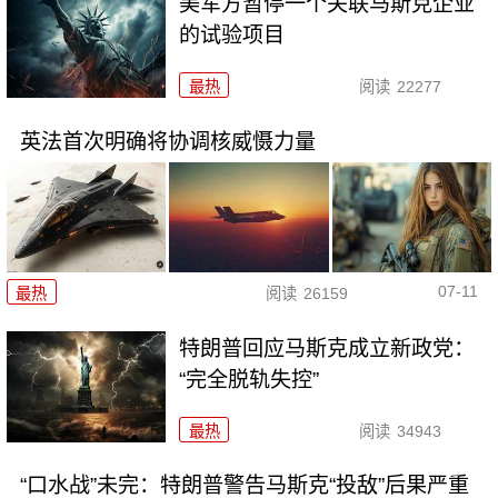
美军方暂停一个关联马斯克企业
的试验项目
最热
阅读
22277
英法首次明确将协调核威慑力量
07-11
最热
阅读
26159
特朗普回应马斯克成立新政党：
“完全脱轨失控”
最热
阅读
34943
“口水战”未完：特朗普警告马斯克“投敌”后果严重