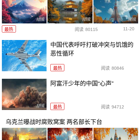
11-20
最热
阅读
80115
中国代表呼吁打破冲突与饥饿的
恶性循环
最热
阅读
80846
阿富汗少年的中国“心声”
最热
阅读
94712
乌克兰曝战时腐败窝案 两名部长下台