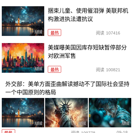
捆束儿童、使用催泪弹 美联邦机
构激进执法遭抗议
最热
阅读
107416
美媒曝美国因库存短缺暂停部分
对欧洲军售
最热
阅读
100821
外交部：美单方面歪曲解读撼动不了国际社会坚持
一个中国原则的格局
09-18
最热
阅读
109778