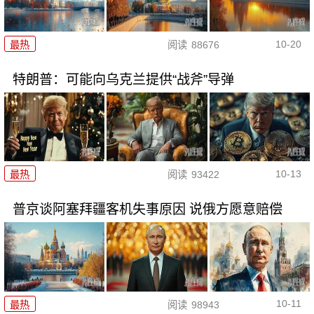
10-20
最热
阅读
88676
特朗普：可能向乌克兰提供“战斧”导弹
10-13
最热
阅读
93422
普京谈阿塞拜疆客机失事原因 说俄方愿意赔偿
10-11
最热
阅读
98943