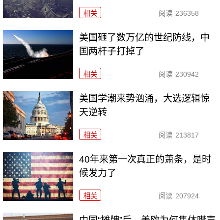
相关
阅读
236358
美国砸了数万亿的世纪防线，中
国两杆子打掉了
相关
阅读
230942
美国学潮来势汹涌，大选逻辑惊
天逆转
相关
阅读
213817
40年来第一次真正的萧条，是时
候发力了
相关
阅读
207924