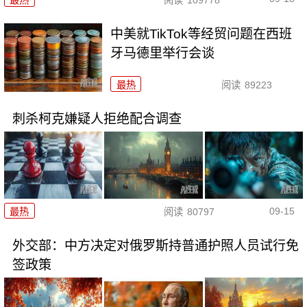
中美就TikTok等经贸问题在西班
牙马德里举行会谈
最热
阅读
89223
刺杀柯克嫌疑人拒绝配合调查
09-15
最热
阅读
80797
外交部：中方决定对俄罗斯持普通护照人员试行免
签政策