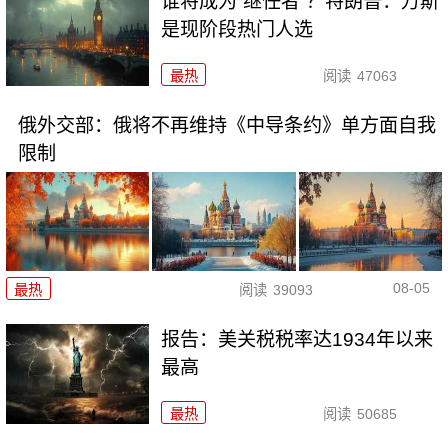
谁将成为“继任者”？特朗普：万斯
是现阶段热门人选
最热
阅读
47063
俄外交部：俄将不再维持《中导条约》单方面自我
限制
08-05
最热
阅读
39093
报告：美关税税率达1934年以来
最高
最热
阅读
50685