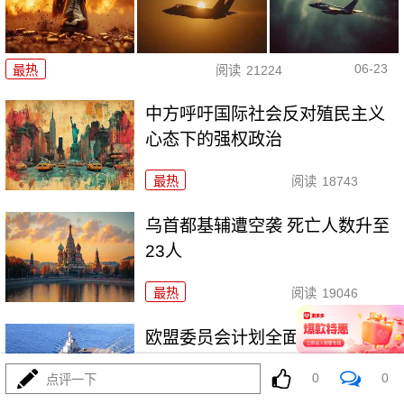
06-23
最热
阅读
21224
中方呼吁国际社会反对殖民主义
心态下的强权政治
最热
阅读
18743
乌首都基辅遭空袭 死亡人数升至
23人
最热
阅读
19046
欧盟委员会计划全面禁止进口俄
石油天然气
0
0
点评一下