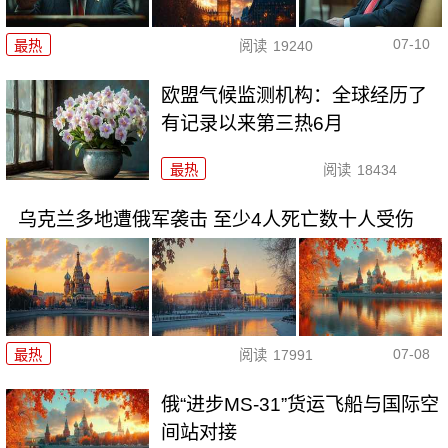
07-10
最热
阅读
19240
欧盟气候监测机构：全球经历了
有记录以来第三热6月
最热
阅读
18434
乌克兰多地遭俄军袭击 至少4人死亡数十人受伤
07-08
最热
阅读
17991
俄“进步MS-31”货运飞船与国际空
间站对接