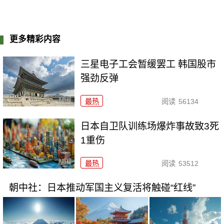
更多精彩内容
三星电子工会暂缓罢工 韩国股市
强劲反弹
最热
阅读
56134
日本自卫队训练场爆炸事故致3死
1重伤
最热
阅读
53512
朝中社：日本推动军国主义复活将触碰“红线”