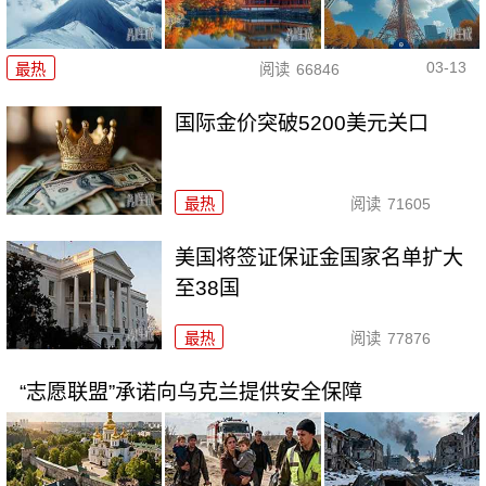
03-13
最热
阅读
66846
国际金价突破5200美元关口
最热
阅读
71605
美国将签证保证金国家名单扩大
至38国
最热
阅读
77876
“志愿联盟”承诺向乌克兰提供安全保障