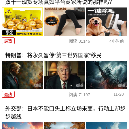
双十一现货专场真如平台商家所说的那样吗？
最热
阅读
31145
4小时前
特朗普：将永久暂停“第三世界国家”移民
11-28
最热
阅读
71197
外交部：日本不能口头上称立场未变，行动上却步
步越线