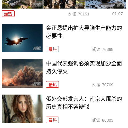
01-07
最热
阅读
76151
金正恩提出扩大导弹生产能力的
必要性
最热
阅读
76368
中国代表强调必须实现加沙全面
持久停火
最热
阅读
70769
俄外交部发言人：南京大屠杀的
历史真相不容辩驳
最热
阅读
66303