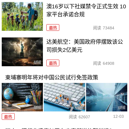
澳16岁以下社媒禁令正式生效 10
家平台承诺合规
最热
阅读
73484
达美航空：美国政府停摆致该公
司损失2亿美元
最热
阅读
64908
柬埔寨明年将对中国公民试行免签政策
12-03
最热
阅读
62607