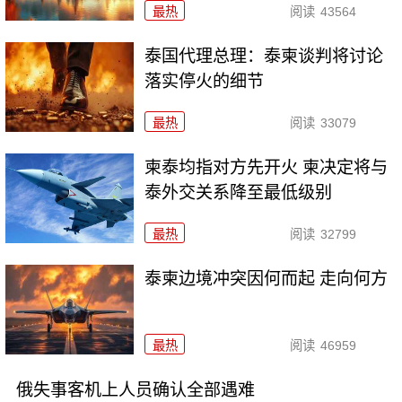
最热
阅读
43564
泰国代理总理：泰柬谈判将讨论
落实停火的细节
最热
阅读
33079
柬泰均指对方先开火 柬决定将与
泰外交关系降至最低级别
最热
阅读
32799
泰柬边境冲突因何而起 走向何方
最热
阅读
46959
俄失事客机上人员确认全部遇难