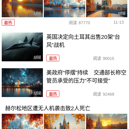
11-13
最热
阅读
87770
英国决定向土耳其出售20架“台
风”战机
最热
阅读
90015
美政府“停摆”持续 交通部长称空
管员承受的压力“不可接受”
最热
阅读
92468
赫尔松地区遭无人机袭击致2人死亡