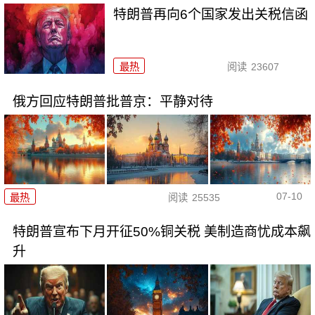
特朗普再向6个国家发出关税信函
最热
阅读
23607
俄方回应特朗普批普京：平静对待
07-10
最热
阅读
25535
特朗普宣布下月开征50%铜关税 美制造商忧成本飙
升