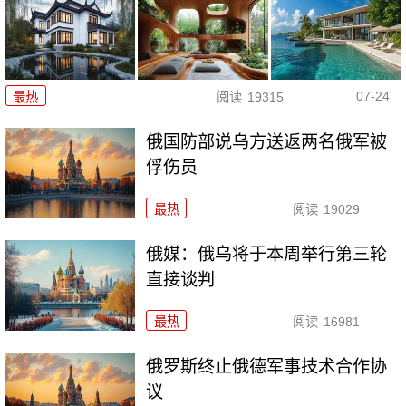
07-24
最热
阅读
19315
俄国防部说乌方送返两名俄军被
俘伤员
最热
阅读
19029
俄媒：俄乌将于本周举行第三轮
直接谈判
最热
阅读
16981
俄罗斯终止俄德军事技术合作协
议