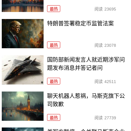
最热
阅读
23695
特朗普签署稳定币监管法案
最热
阅读
23078
国防部新闻发言人就近期涉军问
题发布消息并答记者问
最热
阅读
42511
聊天机器人惹祸，马斯克旗下公
司致歉
最热
阅读
27739