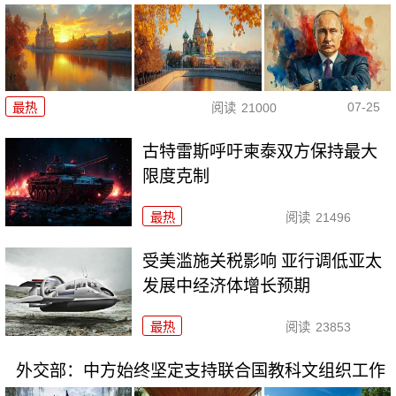
07-25
最热
阅读
21000
古特雷斯呼吁柬泰双方保持最大
限度克制
最热
阅读
21496
受美滥施关税影响 亚行调低亚太
发展中经济体增长预期
最热
阅读
23853
外交部：中方始终坚定支持联合国教科文组织工作