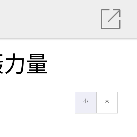
慑力量
小
大