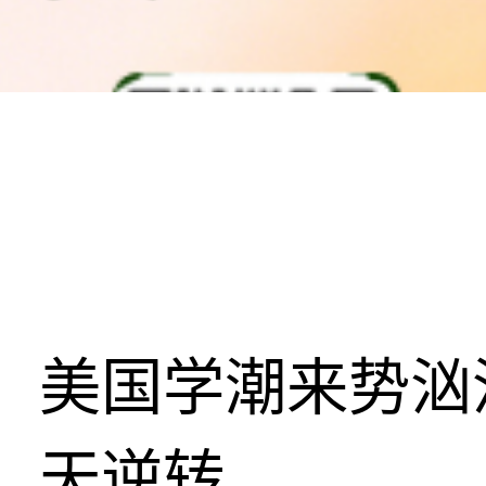
美国学潮来势汹
天逆转