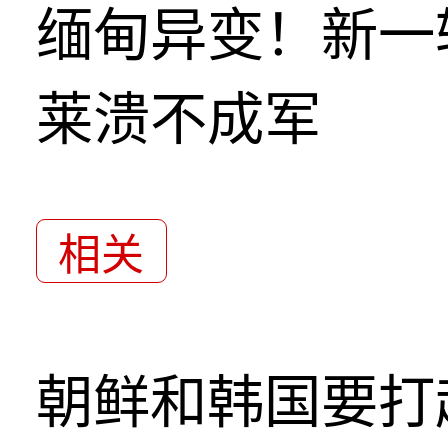
缅甸异变！新一
莱溃不成军
相关
朝鲜和韩国要打