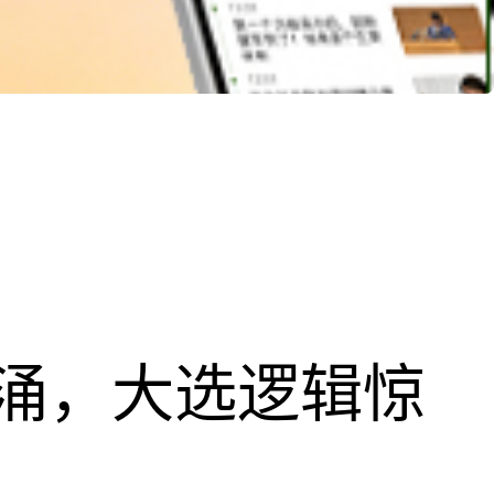
涌，大选逻辑惊