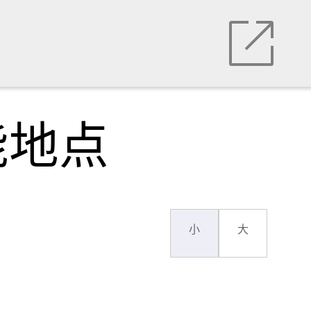
能地点
小
大