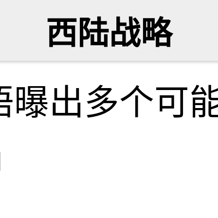
西陆战略
晤曝出多个可
网