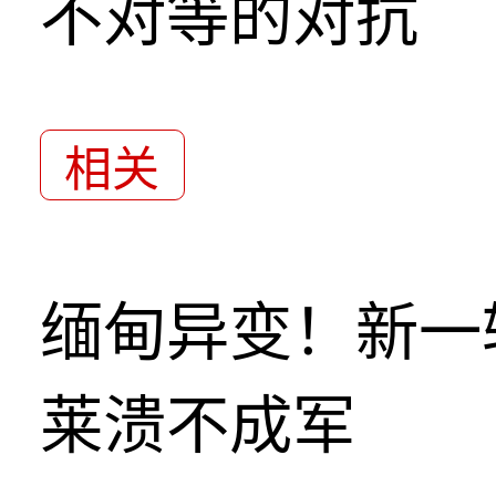
不对等的对抗
相关
缅甸异变！新一
莱溃不成军