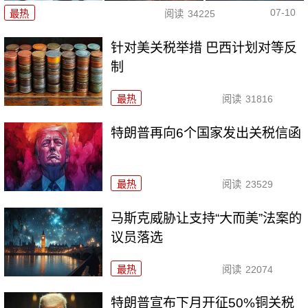
07-10
最热
阅读
34225
针对美关税举措 巴西计划对等反
制
最热
阅读
31816
特朗普再向6个国家发出关税信函
最热
阅读
23529
马斯克威胁让支持“大而美”法案的
议员落选
最热
阅读
22074
特朗普宣布下月开征50%铜关税