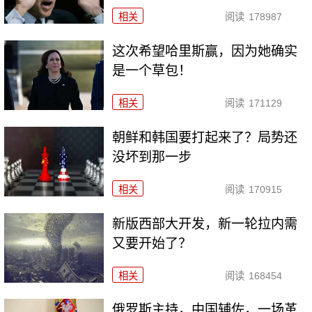
相关
阅读
178987
这次希望哈里斯赢，因为她确实
是一个草包！
相关
阅读
171129
朝鲜和韩国要打起来了？局势还
没坏到那一步
相关
阅读
170915
新版西部大开发，新一轮拉内需
又要开始了？
相关
阅读
168454
俄罗斯主持，中国辅佐，一场革