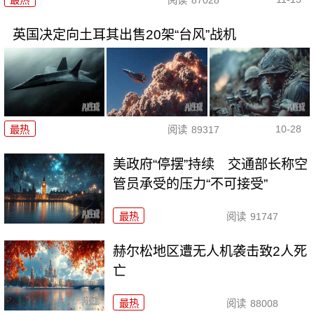
最热
阅读
87028
英国决定向土耳其出售20架“台风”战机
10-28
最热
阅读
89317
美政府“停摆”持续 交通部长称空
管员承受的压力“不可接受”
最热
阅读
91747
赫尔松地区遭无人机袭击致2人死
亡
最热
阅读
88008