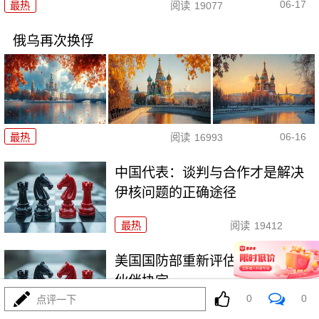
06-17
最热
阅读
19077
俄乌再次换俘
06-16
最热
阅读
16993
中国代表：谈判与合作才是解决
伊核问题的正确途径
最热
阅读
19412
美国国防部重新评估美英澳安全
伙伴协定
0
0
点评一下
最热
阅读
17227