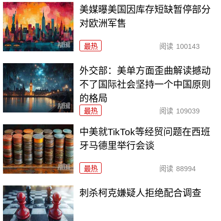
美媒曝美国因库存短缺暂停部分
对欧洲军售
最热
阅读
100143
外交部：美单方面歪曲解读撼动
不了国际社会坚持一个中国原则
的格局
最热
阅读
109039
中美就TikTok等经贸问题在西班
牙马德里举行会谈
最热
阅读
88994
刺杀柯克嫌疑人拒绝配合调查