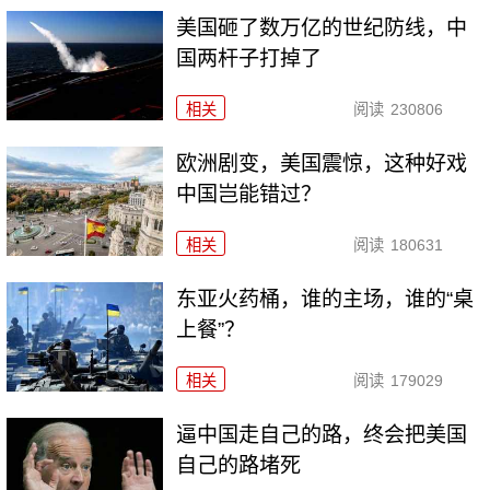
美国砸了数万亿的世纪防线，中
国两杆子打掉了
相关
阅读
230806
欧洲剧变，美国震惊，这种好戏
中国岂能错过？
相关
阅读
180631
东亚火药桶，谁的主场，谁的“桌
上餐”？
相关
阅读
179029
逼中国走自己的路，终会把美国
自己的路堵死