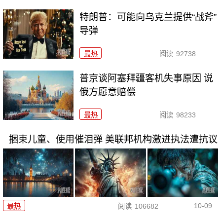
特朗普：可能向乌克兰提供“战斧”
导弹
最热
阅读
92738
普京谈阿塞拜疆客机失事原因 说
俄方愿意赔偿
最热
阅读
98233
捆束儿童、使用催泪弹 美联邦机构激进执法遭抗议
10-09
最热
阅读
106682