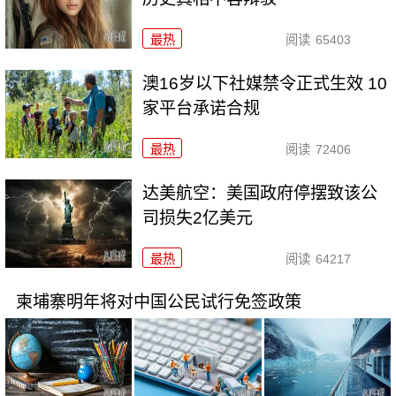
最热
阅读
65403
澳16岁以下社媒禁令正式生效 10
家平台承诺合规
最热
阅读
72406
达美航空：美国政府停摆致该公
司损失2亿美元
最热
阅读
64217
柬埔寨明年将对中国公民试行免签政策