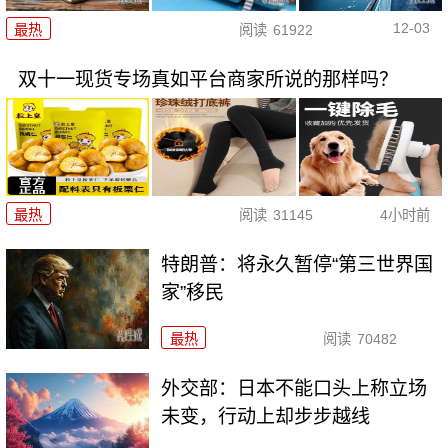
12-03
最热
阅读
61922
双十一现货专场真如平台商家所说的那样吗？
最热
阅读
31145
4小时前
特朗普：将永久暂停“第三世界国
家”移民
最热
阅读
70482
外交部：日本不能口头上称立场
未变，行动上却步步越线