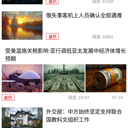
最热
阅读
21410
俄失事客机上人员确认全部遇难
最热
阅读
20942
受美滥施关税影响 亚行调低亚太发展中经济体增长
预期
07-24
最热
阅读
23747
外交部：中方始终坚定支持联合
国教科文组织工作