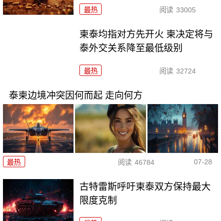
最热
阅读
33005
柬泰均指对方先开火 柬决定将与
泰外交关系降至最低级别
最热
阅读
32724
泰柬边境冲突因何而起 走向何方
07-28
最热
阅读
46784
古特雷斯呼吁柬泰双方保持最大
限度克制