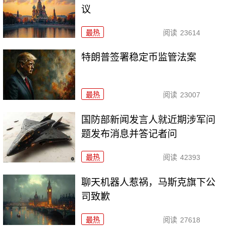
议
最热
阅读
23614
特朗普签署稳定币监管法案
最热
阅读
23007
国防部新闻发言人就近期涉军问
题发布消息并答记者问
最热
阅读
42393
聊天机器人惹祸，马斯克旗下公
司致歉
最热
阅读
27618