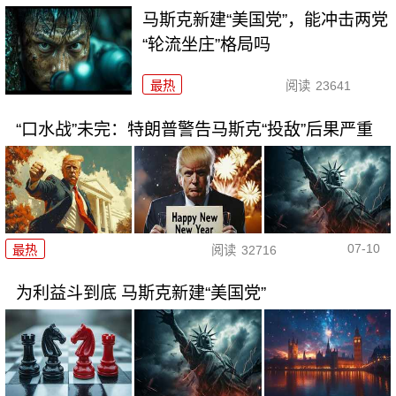
马斯克新建“美国党”，能冲击两党
“轮流坐庄”格局吗
最热
阅读
23641
“口水战”未完：特朗普警告马斯克“投敌”后果严重
07-10
最热
阅读
32716
为利益斗到底 马斯克新建“美国党”