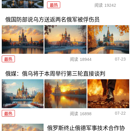
最热
阅读
19242
俄国防部说乌方送返两名俄军被俘伤员
07-23
最热
阅读
18944
俄媒：俄乌将于本周举行第三轮直接谈判
07-22
最热
阅读
16898
俄罗斯终止俄德军事技术合作协