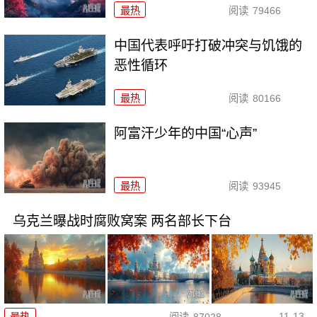
最热
阅读
79466
中国代表呼吁打破冲突与饥饿的
恶性循环
最热
阅读
80166
阿富汗少年的中国“心声”
最热
阅读
93945
乌克兰曝战时腐败窝案 两名部长下台
11-13