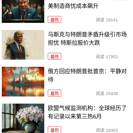
美制造商忧成本飙升
最热
阅读
19141
马斯克与特朗普矛盾升级引市场
担忧 特斯拉股价大跌
最热
阅读
17953
俄方回应特朗普批普京：平静对
待
最热
阅读
25438
欧盟气候监测机构：全球经历了
有记录以来第三热6月
最热
阅读
18363