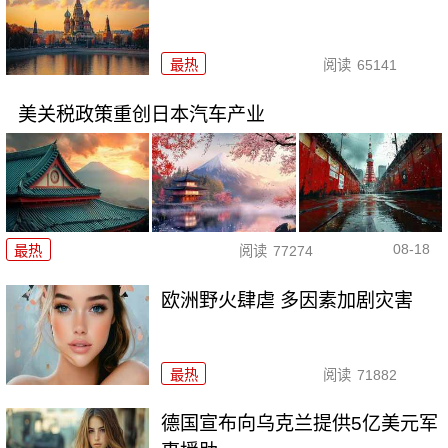
最热
阅读
65141
美关税政策重创日本汽车产业
08-18
最热
阅读
77274
欧洲野火肆虐 多因素加剧灾害
最热
阅读
71882
德国宣布向乌克兰提供5亿美元军