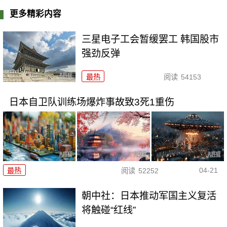
更多精彩内容
三星电子工会暂缓罢工 韩国股市
强劲反弹
最热
阅读
54153
日本自卫队训练场爆炸事故致3死1重伤
04-21
最热
阅读
52252
朝中社：日本推动军国主义复活
将触碰“红线”