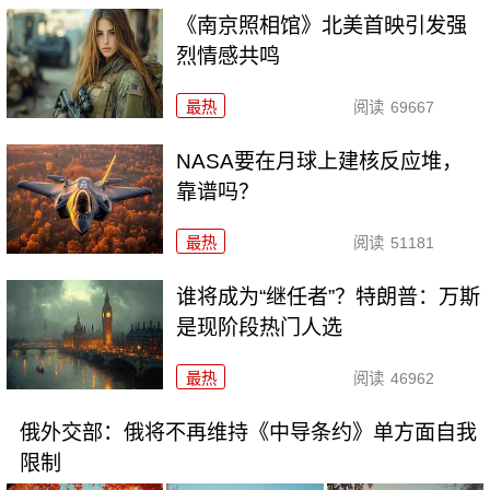
《南京照相馆》北美首映引发强
烈情感共鸣
最热
阅读
69667
NASA要在月球上建核反应堆，
靠谱吗？
最热
阅读
51181
谁将成为“继任者”？特朗普：万斯
是现阶段热门人选
最热
阅读
46962
俄外交部：俄将不再维持《中导条约》单方面自我
限制