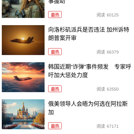
事援助
最热
阅读
60125
向洛杉矶派兵是否违法 加州诉特
朗普案开审
最热
阅读
66379
韩国近期“诈弹”事件频发 专家呼
吁加大惩处力度
最热
阅读
62550
俄美领导人会晤为何选在阿拉斯
加
最热
阅读
67171