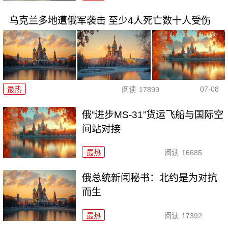
乌克兰多地遭俄军袭击 至少4人死亡数十人受伤
07-08
最热
阅读
17899
俄“进步MS-31”货运飞船与国际空
间站对接
最热
阅读
16685
俄总统新闻秘书：北约是为对抗
而生
最热
阅读
17392