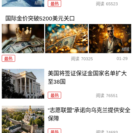
最热
阅读
65523
国际金价突破5200美元关口
01-29
最热
阅读
70325
美国将签证保证金国家名单扩大
至38国
最热
阅读
76551
“志愿联盟”承诺向乌克兰提供安全
保障
最热
阅读
74693