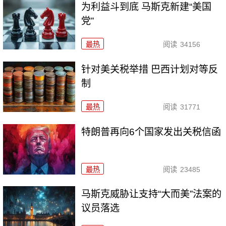
为利益斗到底 马斯克新建“美国
党”
最热
阅读
34156
针对美关税举措 巴西计划对等反
制
最热
阅读
31771
特朗普再向6个国家发出关税信函
最热
阅读
23485
马斯克威胁让支持“大而美”法案的
议员落选