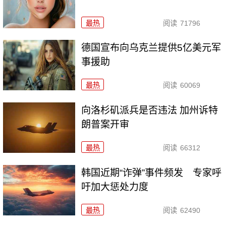
最热
阅读
71796
德国宣布向乌克兰提供5亿美元军
事援助
最热
阅读
60069
向洛杉矶派兵是否违法 加州诉特
朗普案开审
最热
阅读
66312
韩国近期“诈弹”事件频发 专家呼
吁加大惩处力度
最热
阅读
62490