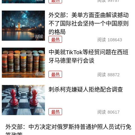
最热
阅读
99757
外交部：美单方面歪曲解读撼动
不了国际社会坚持一个中国原则
的格局
最热
阅读
108643
中美就TikTok等经贸问题在西班
牙马德里举行会谈
最热
阅读
88872
刺杀柯克嫌疑人拒绝配合调查
最热
阅读
80617
外交部：中方决定对俄罗斯持普通护照人员试行免