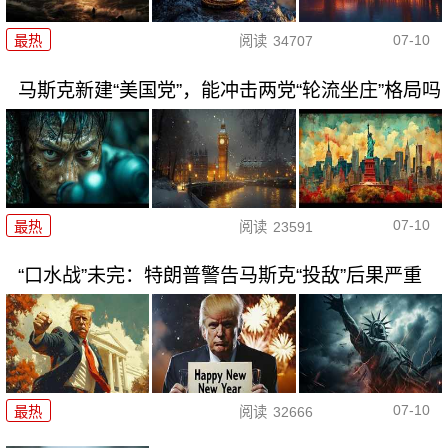
07-10
最热
阅读
34707
马斯克新建“美国党”，能冲击两党“轮流坐庄”格局吗
07-10
最热
阅读
23591
“口水战”未完：特朗普警告马斯克“投敌”后果严重
07-10
最热
阅读
32666