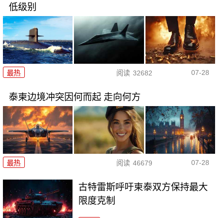
低级别
07-28
最热
阅读
32682
泰柬边境冲突因何而起 走向何方
07-28
最热
阅读
46679
古特雷斯呼吁柬泰双方保持最大
限度克制