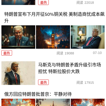
最热
阅读
22018
特朗普宣布下月开征50%铜关税 美制造商忧成本飙
升
07-10
最热
阅读
19088
马斯克与特朗普矛盾升级引市场
担忧 特斯拉股价大跌
最热
阅读
17915
俄方回应特朗普批普京：平静对待