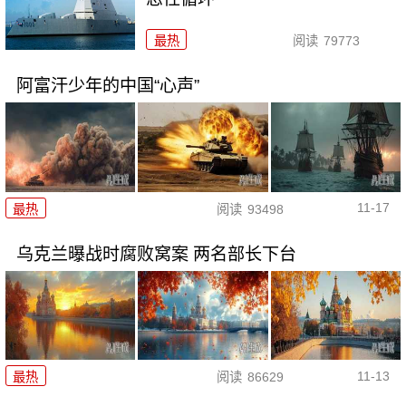
最热
阅读
79773
阿富汗少年的中国“心声”
11-17
最热
阅读
93498
乌克兰曝战时腐败窝案 两名部长下台
11-13
最热
阅读
86629