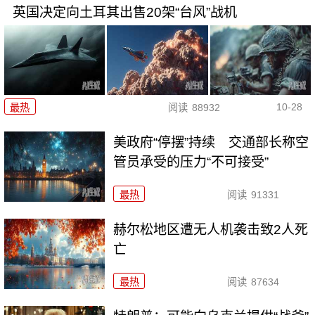
英国决定向土耳其出售20架“台风”战机
10-28
最热
阅读
88932
美政府“停摆”持续 交通部长称空
管员承受的压力“不可接受”
最热
阅读
91331
赫尔松地区遭无人机袭击致2人死
亡
最热
阅读
87634