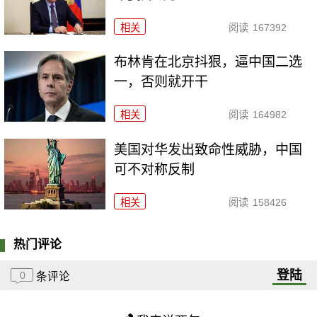
相关
阅读
167392
布林肯在北京抖狠，逼中国二选
一，否则就开干
相关
阅读
164982
美国对华发出致命性威胁，中国
可不对称反制
相关
阅读
158426
热门评论
登陆
0
条评论