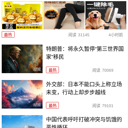
最热
阅读
31145
4小时前
特朗普：将永久暂停“第三世界国
家”移民
最热
阅读
70069
外交部：日本不能口头上称立场
未变，行动上却步步越线
最热
阅读
79101
中国代表呼吁打破冲突与饥饿的
恶性循环