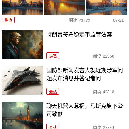
07-21
最热
阅读
23572
特朗普签署稳定币监管法案
最热
阅读
22968
国防部新闻发言人就近期涉军问
题发布消息并答记者问
最热
阅读
42318
聊天机器人惹祸，马斯克旗下公
司致歉
最热
阅读
27544