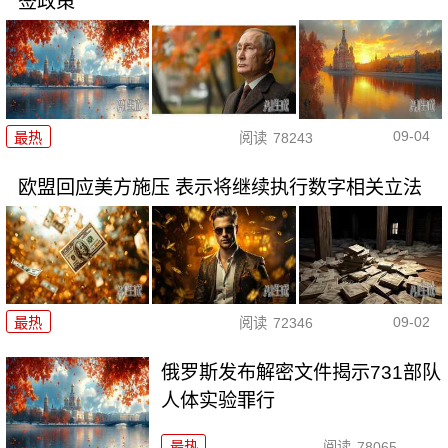
签政策
09-04
最热
阅读
78243
欧盟回应美方施压 表示将继续执行数字相关立法
09-02
最热
阅读
72346
俄罗斯发布解密文件揭示731部队
人体实验罪行
最热
阅读
78065