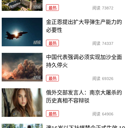
最热
阅读
73872
金正恩提出扩大导弹生产能力的
必要性
最热
阅读
74337
中国代表强调必须实现加沙全面
持久停火
最热
阅读
69326
俄外交部发言人：南京大屠杀的
历史真相不容辩驳
最热
阅读
64906