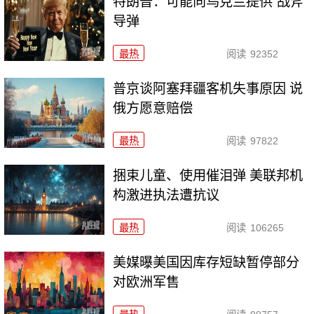
特朗普：可能向乌克兰提供“战斧”
导弹
最热
阅读
92352
普京谈阿塞拜疆客机失事原因 说
俄方愿意赔偿
最热
阅读
97822
捆束儿童、使用催泪弹 美联邦机
构激进执法遭抗议
最热
阅读
106265
美媒曝美国因库存短缺暂停部分
对欧洲军售