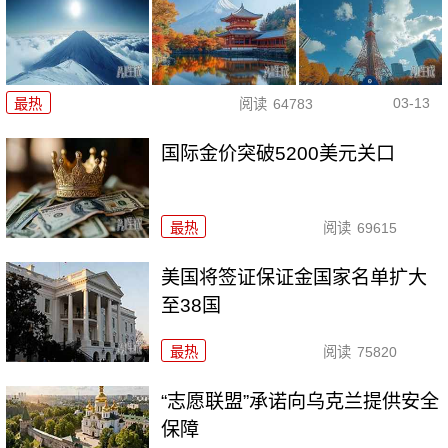
03-13
最热
阅读
64783
国际金价突破5200美元关口
最热
阅读
69615
美国将签证保证金国家名单扩大
至38国
最热
阅读
75820
“志愿联盟”承诺向乌克兰提供安全
保障