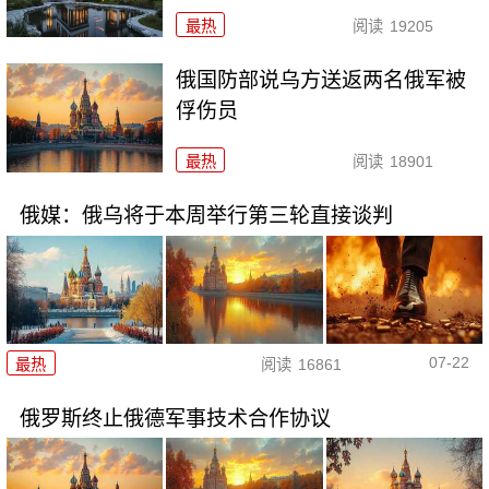
最热
阅读
19205
俄国防部说乌方送返两名俄军被
俘伤员
最热
阅读
18901
俄媒：俄乌将于本周举行第三轮直接谈判
07-22
最热
阅读
16861
俄罗斯终止俄德军事技术合作协议