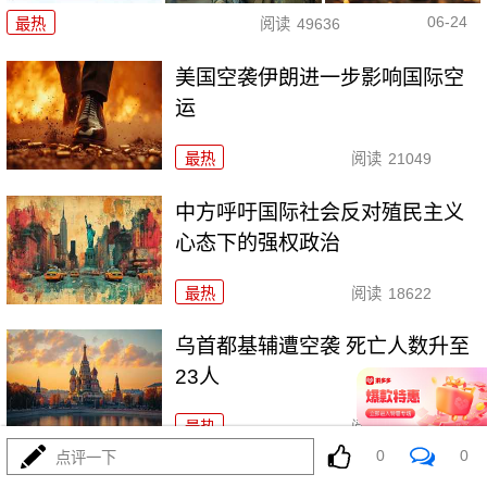
06-24
最热
阅读
49636
美国空袭伊朗进一步影响国际空
运
最热
阅读
21049
中方呼吁国际社会反对殖民主义
心态下的强权政治
最热
阅读
18622
乌首都基辅遭空袭 死亡人数升至
23人
最热
阅读
18892
0
0
点评一下
欧盟委员会计划全面禁止进口俄