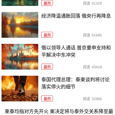
最热
阅读
41329
经济降温通胀回落 俄央行再降息
最热
阅读
51685
俄以领导人通话 普京重申支持和
平解决中东冲突
最热
阅读
43418
泰国代理总理：泰柬谈判将讨论
落实停火的细节
最热
阅读
32966
柬泰均指对方先开火 柬决定将与泰外交关系降至最