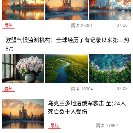
07-10
最热
阅读
25381
欧盟气候监测机构：全球经历了有记录以来第三热
6月
07-09
最热
阅读
18304
乌克兰多地遭俄军袭击 至少4人
死亡数十人受伤
最热
阅读
17852