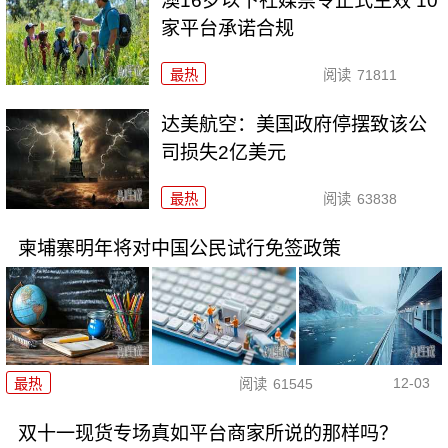
澳16岁以下社媒禁令正式生效 10
家平台承诺合规
最热
阅读
71811
达美航空：美国政府停摆致该公
司损失2亿美元
最热
阅读
63838
柬埔寨明年将对中国公民试行免签政策
12-03
最热
阅读
61545
双十一现货专场真如平台商家所说的那样吗？