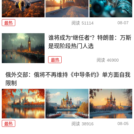
08-07
最热
阅读
51114
谁将成为“继任者”？特朗普：万斯
是现阶段热门人选
最热
阅读
46900
俄外交部：俄将不再维持《中导条约》单方面自我
限制
08-05
最热
阅读
38916