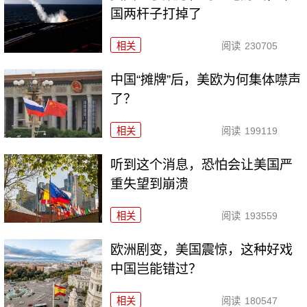
国两杆子打掉了
相关
阅读
230705
中国“摊牌”后，美欧为何集体噤声
了？
相关
阅读
199119
听到这个消息，恐怕会让美国严
重失望到崩溃
相关
阅读
193559
欧洲剧变，美国震惊，这种好戏
中国岂能错过？
相关
阅读
180547