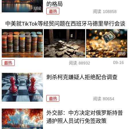
的格局
最热
阅读
108858
中美就TikTok等经贸问题在西班牙马德里举行会谈
09-16
最热
阅读
88932
刺杀柯克嫌疑人拒绝配合调查
最热
阅读
80654
外交部：中方决定对俄罗斯持普
通护照人员试行免签政策