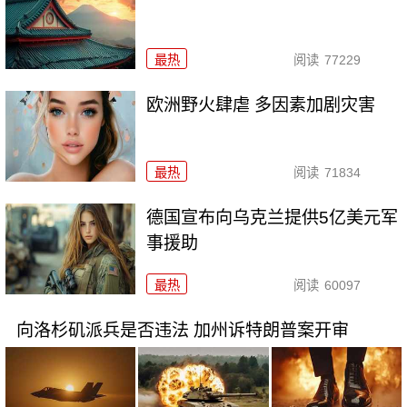
最热
阅读
77229
欧洲野火肆虐 多因素加剧灾害
最热
阅读
71834
德国宣布向乌克兰提供5亿美元军
事援助
最热
阅读
60097
向洛杉矶派兵是否违法 加州诉特朗普案开审