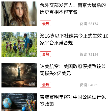
俄外交部发言人：南京大屠杀的
历史真相不容辩驳
最热
阅读
65174
澳16岁以下社媒禁令正式生效 10
家平台承诺合规
最热
阅读
72126
达美航空：美国政府停摆致该公
司损失2亿美元
最热
阅读
64039
柬埔寨明年将对中国公民试行免
签政策