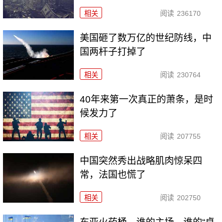
相关
阅读
236170
美国砸了数万亿的世纪防线，中
国两杆子打掉了
相关
阅读
230764
40年来第一次真正的萧条，是时
候发力了
相关
阅读
207755
中国突然秀出战略肌肉惊呆四
常，法国也慌了
相关
阅读
202750