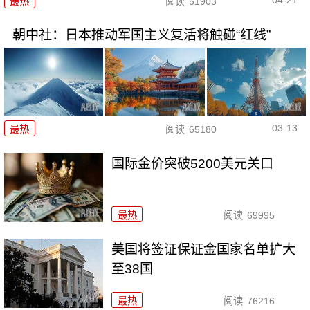
04-21
最热
阅读
51903
朝中社：日本推动军国主义复活将触碰“红线”
03-13
最热
阅读
65180
国际金价突破5200美元关口
最热
阅读
69995
美国将签证保证金国家名单扩大
至38国
最热
阅读
76216