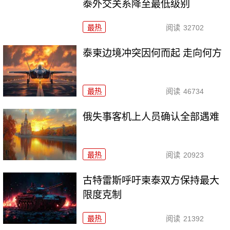
泰外交关系降至最低级别
最热
阅读
32702
泰柬边境冲突因何而起 走向何方
最热
阅读
46734
俄失事客机上人员确认全部遇难
最热
阅读
20923
古特雷斯呼吁柬泰双方保持最大
限度克制
最热
阅读
21392