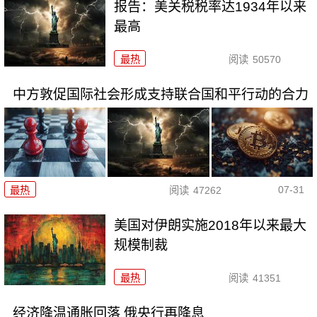
报告：美关税税率达1934年以来
最高
最热
阅读
50570
中方敦促国际社会形成支持联合国和平行动的合力
07-31
最热
阅读
47262
美国对伊朗实施2018年以来最大
规模制裁
最热
阅读
41351
经济降温通胀回落 俄央行再降息