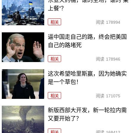
东亚火药桶，谁的主场，谁的“桌
上餐”？
相关
阅读
178994
逼中国走自己的路，终会把美国
自己的路堵死
相关
阅读
178946
这次希望哈里斯赢，因为她确实
是一个草包！
相关
阅读
171075
新版西部大开发，新一轮拉内需
又要开始了？
相关
阅读
168412