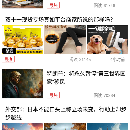
最热
阅读
61746
双十一现货专场真如平台商家所说的那样吗？
最热
阅读
31145
4小时前
特朗普：将永久暂停“第三世界国
家”移民
最热
阅读
70284
外交部：日本不能口头上称立场未变，行动上却步
步越线