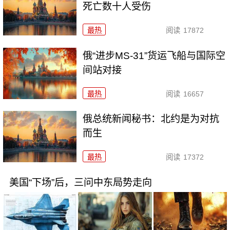
死亡数十人受伤
最热
阅读
17872
俄“进步MS-31”货运飞船与国际空
间站对接
最热
阅读
16657
俄总统新闻秘书：北约是为对抗
而生
最热
阅读
17372
美国“下场”后，三问中东局势走向