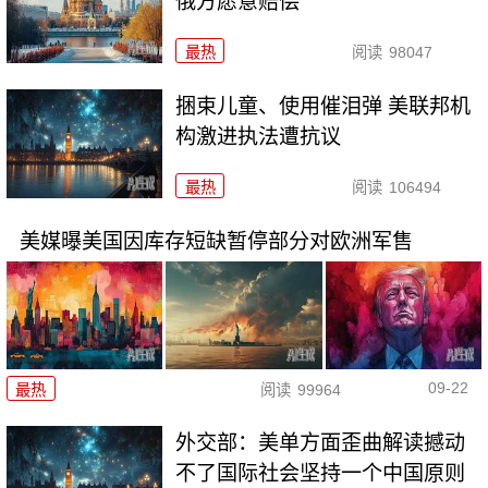
俄方愿意赔偿
最热
阅读
98047
捆束儿童、使用催泪弹 美联邦机
构激进执法遭抗议
最热
阅读
106494
美媒曝美国因库存短缺暂停部分对欧洲军售
09-22
最热
阅读
99964
外交部：美单方面歪曲解读撼动
不了国际社会坚持一个中国原则