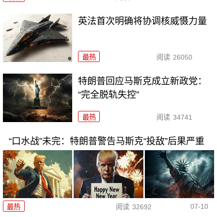
英法首次明确将协调核威慑力量
最热
阅读
26050
特朗普回应马斯克成立新政党：
“完全脱轨失控”
最热
阅读
34741
“口水战”未完：特朗普警告马斯克“投敌”后果严重
07-10
最热
阅读
32692