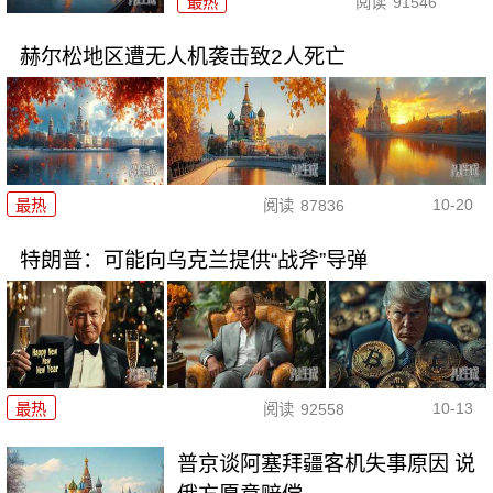
最热
阅读
91546
赫尔松地区遭无人机袭击致2人死亡
10-20
最热
阅读
87836
特朗普：可能向乌克兰提供“战斧”导弹
10-13
最热
阅读
92558
普京谈阿塞拜疆客机失事原因 说