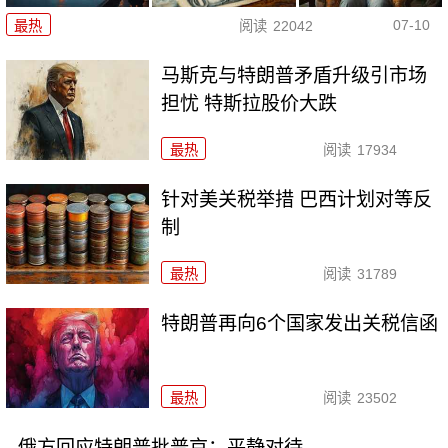
07-10
最热
阅读
22042
马斯克与特朗普矛盾升级引市场
担忧 特斯拉股价大跌
最热
阅读
17934
针对美关税举措 巴西计划对等反
制
最热
阅读
31789
特朗普再向6个国家发出关税信函
最热
阅读
23502
俄方回应特朗普批普京：平静对待