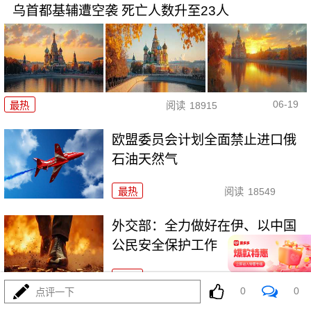
乌首都基辅遭空袭 死亡人数升至23人
06-19
最热
阅读
18915
欧盟委员会计划全面禁止进口俄
石油天然气
最热
阅读
18549
外交部：全力做好在伊、以中国
公民安全保护工作
最热
阅读
19052
0
0
点评一下