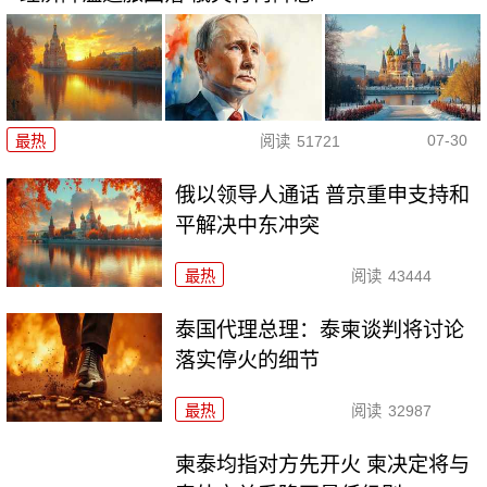
07-30
最热
阅读
51721
俄以领导人通话 普京重申支持和
平解决中东冲突
最热
阅读
43444
泰国代理总理：泰柬谈判将讨论
落实停火的细节
最热
阅读
32987
柬泰均指对方先开火 柬决定将与