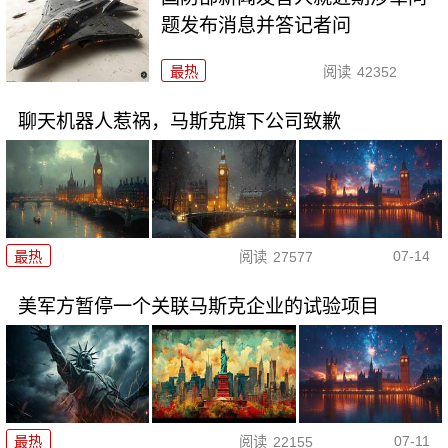
题发布消息并答记者问
最热
阅读
42352
聊天机器人惹祸，马斯克旗下公司致歉
07-14
最热
阅读
27577
美军方暂停一个关联马斯克企业的试验项目
07-11
最热
阅读
22155