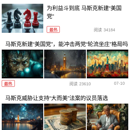
为利益斗到底 马斯克新建“美国
党”
最热
阅读
34184
马斯克新建“美国党”，能冲击两党“轮流坐庄”格局吗
07-10
最热
阅读
23610
马斯克威胁让支持“大而美”法案的议员落选