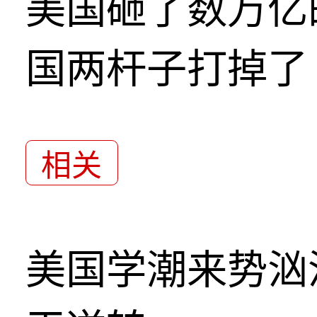
美国砸了数万亿
国两杆子打掉了
相关
美国学潮来势汹