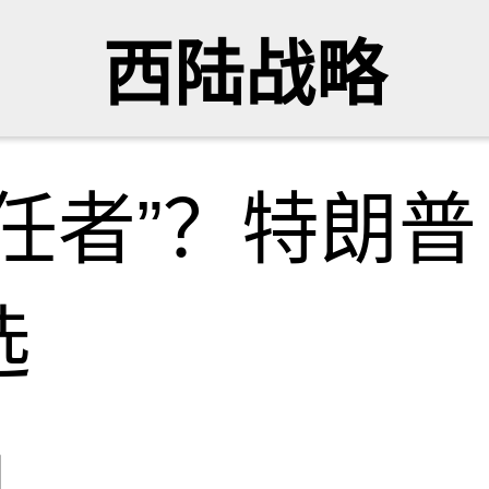
西陆战略
任者”？特朗
选
网