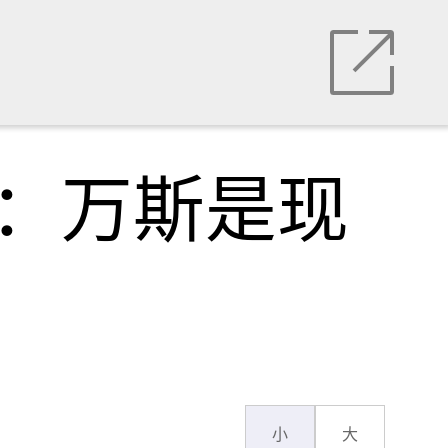
普：万斯是现
小
大