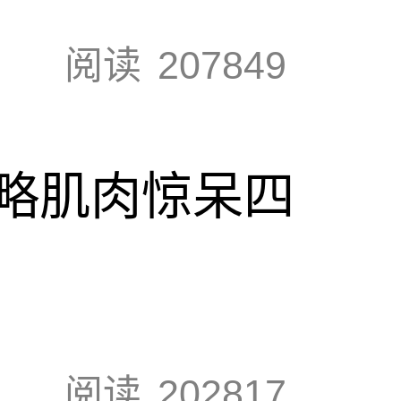
阅读
207849
略肌肉惊呆四
阅读
202817