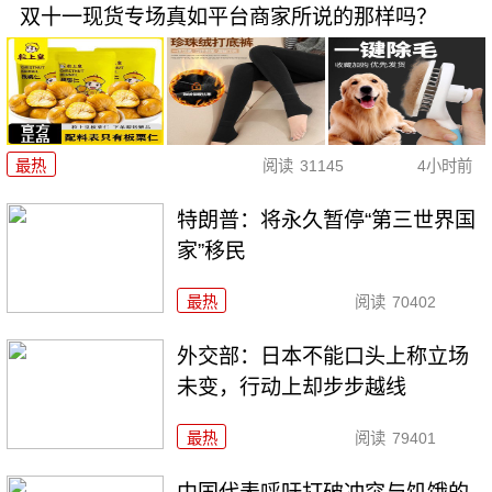
双十一现货专场真如平台商家所说的那样吗？
最热
阅读
31145
4小时前
特朗普：将永久暂停“第三世界国
家”移民
最热
阅读
70402
外交部：日本不能口头上称立场
未变，行动上却步步越线
最热
阅读
79401