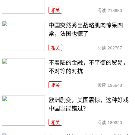
相关
阅读
213650
中国突然秀出战略肌肉惊呆四
常，法国也慌了
相关
阅读
202767
不着陆的金融，不平衡的贸易，
不对等的对抗
相关
阅读
196548
欧洲剧变，美国震惊，这种好戏
中国岂能错过？
相关
阅读
180620