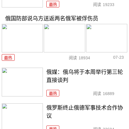
最热
阅读
19233
俄国防部说乌方送返两名俄军被俘伤员
07-23
最热
阅读
18934
俄媒：俄乌将于本周举行第三轮
直接谈判
最热
阅读
16889
俄罗斯终止俄德军事技术合作协
议