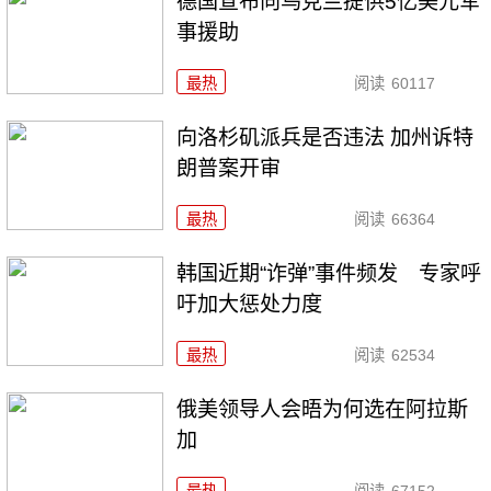
德国宣布向乌克兰提供5亿美元军
事援助
最热
阅读
60117
向洛杉矶派兵是否违法 加州诉特
朗普案开审
最热
阅读
66364
韩国近期“诈弹”事件频发 专家呼
吁加大惩处力度
最热
阅读
62534
俄美领导人会晤为何选在阿拉斯
加
最热
阅读
67152