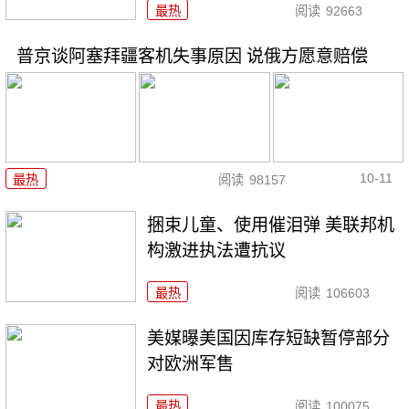
最热
阅读
92663
普京谈阿塞拜疆客机失事原因 说俄方愿意赔偿
10-11
最热
阅读
98157
捆束儿童、使用催泪弹 美联邦机
构激进执法遭抗议
最热
阅读
106603
美媒曝美国因库存短缺暂停部分
对欧洲军售
最热
阅读
100075