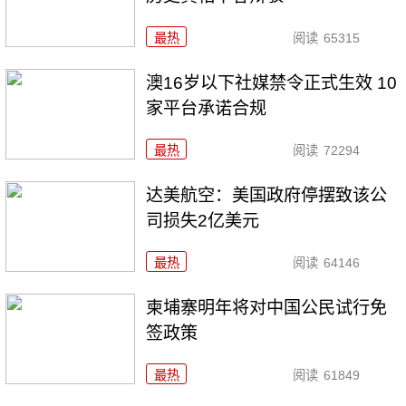
最热
阅读
65315
澳16岁以下社媒禁令正式生效 10
家平台承诺合规
最热
阅读
72294
达美航空：美国政府停摆致该公
司损失2亿美元
最热
阅读
64146
柬埔寨明年将对中国公民试行免
签政策
最热
阅读
61849