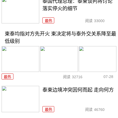
泰国代理总理：泰柬谈判将讨论
落实停火的细节
最热
阅读
33000
柬泰均指对方先开火 柬决定将与泰外交关系降至最
低级别
07-28
最热
阅读
32716
泰柬边境冲突因何而起 走向何方
最热
阅读
46760