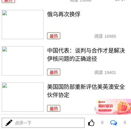
俄乌再次换俘
最热
阅读
16985
中国代表：谈判与合作才是解决
伊核问题的正确途径
最热
阅读
19401
美国国防部重新评估美英澳安全
伙伴协定
最热
阅读
17217
11万列！中欧班列跑出“质量跃
0
0
点评一下