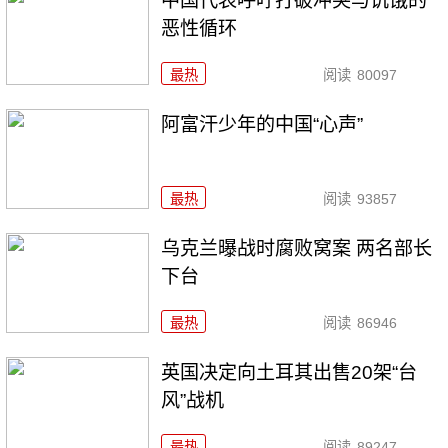
中国代表呼吁打破冲突与饥饿的
恶性循环
最热
阅读
80097
阿富汗少年的中国“心声”
最热
阅读
93857
乌克兰曝战时腐败窝案 两名部长
下台
最热
阅读
86946
英国决定向土耳其出售20架“台
风”战机
最热
阅读
89247