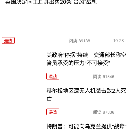
英国决定向土耳其出售20架“台风”战机
10-28
最热
阅读
89138
美政府“停摆”持续 交通部长称空
管员承受的压力“不可接受”
最热
阅读
91546
赫尔松地区遭无人机袭击致2人死
亡
最热
阅读
87836
特朗普：可能向乌克兰提供“战斧”