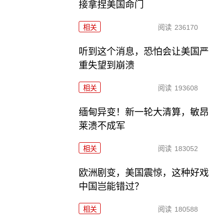
接拿捏美国命门
相关
阅读
236170
听到这个消息，恐怕会让美国严
重失望到崩溃
相关
阅读
193608
缅甸异变！新一轮大清算，敏昂
莱溃不成军
相关
阅读
183052
欧洲剧变，美国震惊，这种好戏
中国岂能错过？
相关
阅读
180588