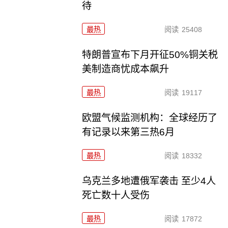
待
最热
阅读
25408
特朗普宣布下月开征50%铜关税
美制造商忧成本飙升
最热
阅读
19117
欧盟气候监测机构：全球经历了
有记录以来第三热6月
最热
阅读
18332
乌克兰多地遭俄军袭击 至少4人
死亡数十人受伤
最热
阅读
17872