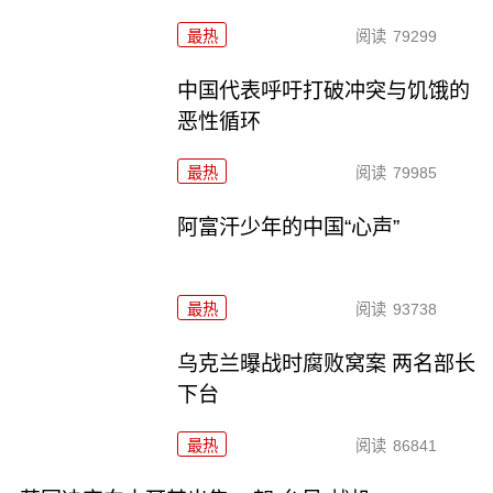
最热
阅读
79299
中国代表呼吁打破冲突与饥饿的
恶性循环
最热
阅读
79985
阿富汗少年的中国“心声”
最热
阅读
93738
乌克兰曝战时腐败窝案 两名部长
下台
最热
阅读
86841