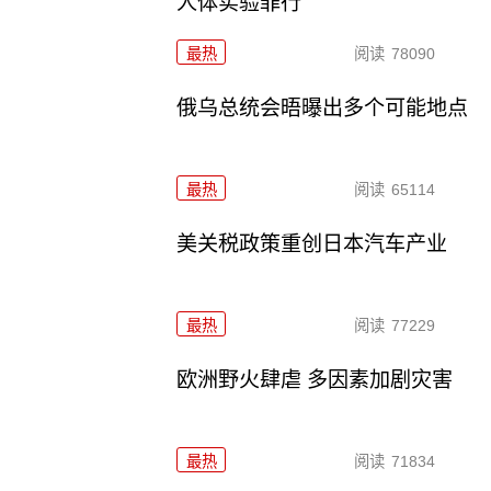
人体实验罪行
最热
阅读
78090
俄乌总统会晤曝出多个可能地点
最热
阅读
65114
美关税政策重创日本汽车产业
最热
阅读
77229
欧洲野火肆虐 多因素加剧灾害
最热
阅读
71834