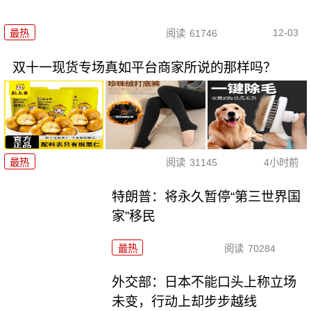
12-03
最热
阅读
61746
双十一现货专场真如平台商家所说的那样吗？
最热
阅读
31145
4小时前
特朗普：将永久暂停“第三世界国
家”移民
最热
阅读
70284
外交部：日本不能口头上称立场
未变，行动上却步步越线