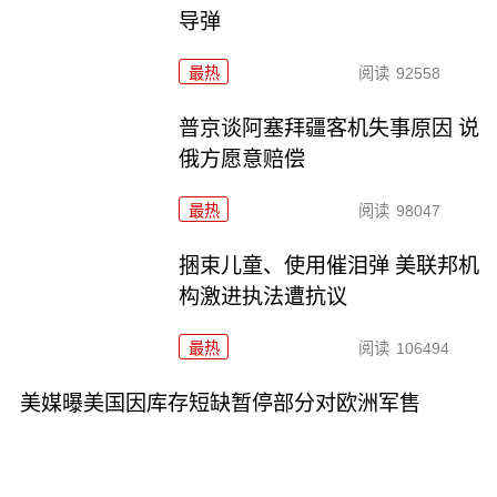
导弹
最热
阅读
92558
普京谈阿塞拜疆客机失事原因 说
俄方愿意赔偿
最热
阅读
98047
捆束儿童、使用催泪弹 美联邦机
构激进执法遭抗议
最热
阅读
106494
美媒曝美国因库存短缺暂停部分对欧洲军售