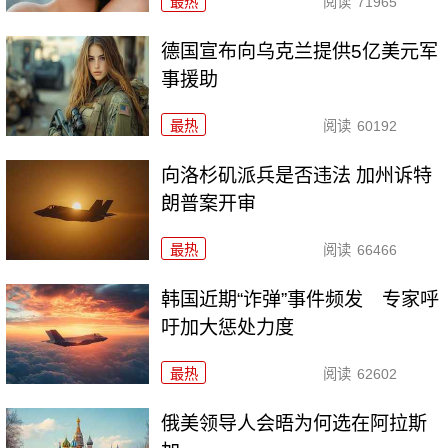
最热
阅读
71965
德国宣布向乌克兰提供5亿美元军
事援助
最热
阅读
60192
向洛杉矶派兵是否违法 加州诉特
朗普案开审
最热
阅读
66466
韩国近期“诈弹”事件频发 专家呼
吁加大惩处力度
最热
阅读
62602
俄美领导人会晤为何选在阿拉斯