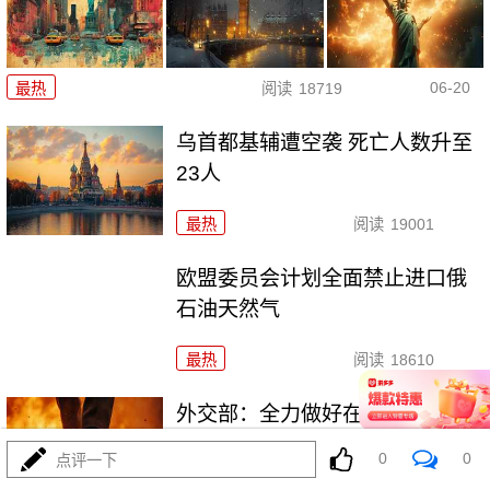
06-20
最热
阅读
18719
乌首都基辅遭空袭 死亡人数升至
23人
最热
阅读
19001
欧盟委员会计划全面禁止进口俄
石油天然气
最热
阅读
18610
外交部：全力做好在伊、以中国
公民安全保护工作
0
0
点评一下