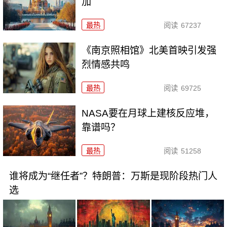
加
最热
阅读
67237
《南京照相馆》北美首映引发强
烈情感共鸣
最热
阅读
69725
NASA要在月球上建核反应堆，
靠谱吗？
最热
阅读
51258
谁将成为“继任者”？特朗普：万斯是现阶段热门人
选