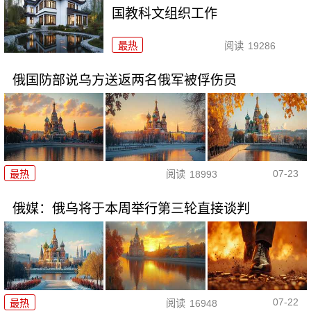
国教科文组织工作
最热
阅读
19286
俄国防部说乌方送返两名俄军被俘伤员
07-23
最热
阅读
18993
俄媒：俄乌将于本周举行第三轮直接谈判
07-22
最热
阅读
16948