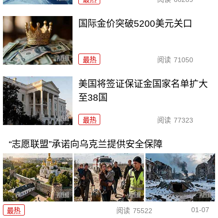
国际金价突破5200美元关口
最热
阅读
71050
美国将签证保证金国家名单扩大
至38国
最热
阅读
77323
“志愿联盟”承诺向乌克兰提供安全保障
01-07
最热
阅读
75522