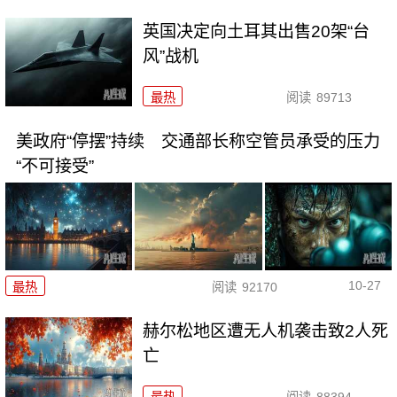
英国决定向土耳其出售20架“台
风”战机
最热
阅读
89713
美政府“停摆”持续 交通部长称空管员承受的压力
“不可接受”
10-27
最热
阅读
92170
赫尔松地区遭无人机袭击致2人死
亡
最热
阅读
88394