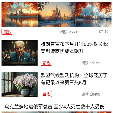
07-10
最热
阅读
25507
特朗普宣布下月开征50%铜关税
美制造商忧成本飙升
最热
阅读
19193
欧盟气候监测机构：全球经历了
有记录以来第三热6月
最热
阅读
18405
乌克兰多地遭俄军袭击 至少4人死亡数十人受伤