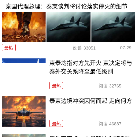
泰国代理总理：泰柬谈判将讨论落实停火的细节
07-29
最热
阅读
33051
柬泰均指对方先开火 柬决定将与
泰外交关系降至最低级别
最热
阅读
32765
泰柬边境冲突因何而起 走向何方
最热
阅读
46887