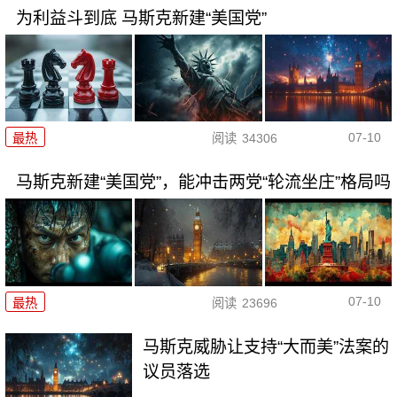
为利益斗到底 马斯克新建“美国党”
07-10
最热
阅读
34306
马斯克新建“美国党”，能冲击两党“轮流坐庄”格局吗
07-10
最热
阅读
23696
马斯克威胁让支持“大而美”法案的
议员落选