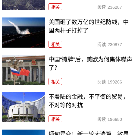
相关
阅读
236287
美国砸了数万亿的世纪防线，中
国两杆子打掉了
相关
阅读
230877
中国“摊牌”后，美欧为何集体噤声
了？
相关
阅读
199266
不着陆的金融，不平衡的贸易，
不对等的对抗
相关
阅读
196650
缅甸异变！新一轮大清算，敏昂