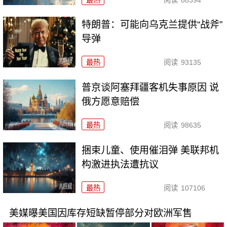
特朗普：可能向乌克兰提供“战斧”
导弹
最热
阅读
93135
普京谈阿塞拜疆客机失事原因 说
俄方愿意赔偿
最热
阅读
98635
捆束儿童、使用催泪弹 美联邦机
构激进执法遭抗议
最热
阅读
107106
美媒曝美国因库存短缺暂停部分对欧洲军售