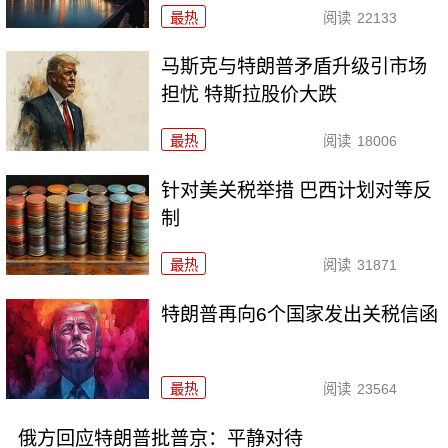
最热
阅读
22133
马斯克与特朗普矛盾升级引市场
担忧 特斯拉股价大跌
最热
阅读
18006
针对美关税举措 巴西计划对等反
制
最热
阅读
31871
特朗普再向6个国家发出关税信函
最热
阅读
23564
俄方回应特朗普批普京：平静对待