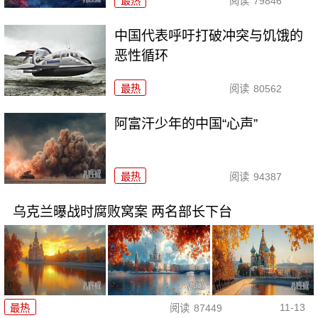
最热
阅读
79846
中国代表呼吁打破冲突与饥饿的
恶性循环
最热
阅读
80562
阿富汗少年的中国“心声”
最热
阅读
94387
乌克兰曝战时腐败窝案 两名部长下台
11-13
最热
阅读
87449