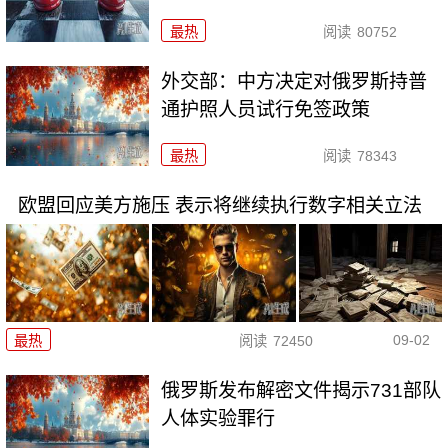
最热
阅读
80752
外交部：中方决定对俄罗斯持普
通护照人员试行免签政策
最热
阅读
78343
欧盟回应美方施压 表示将继续执行数字相关立法
09-02
最热
阅读
72450
俄罗斯发布解密文件揭示731部队
人体实验罪行