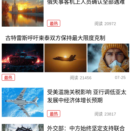
俄失事客机上人员确认全部遇难
最热
阅读
20972
古特雷斯呼吁柬泰双方保持最大限度克制
07-25
最热
阅读
21456
受美滥施关税影响 亚行调低亚太
发展中经济体增长预期
最热
阅读
23817
外交部：中方始终坚定支持联合