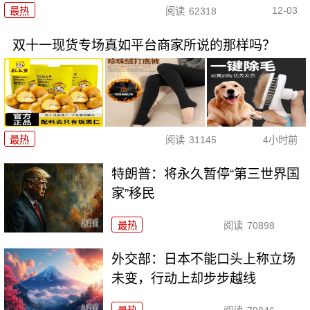
12-03
最热
阅读
62318
双十一现货专场真如平台商家所说的那样吗？
最热
阅读
31145
4小时前
特朗普：将永久暂停“第三世界国
家”移民
最热
阅读
70898
外交部：日本不能口头上称立场
未变，行动上却步步越线