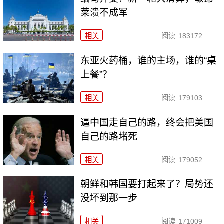
莱溃不成军
相关
阅读
183172
东亚火药桶，谁的主场，谁的“桌
上餐”？
相关
阅读
179103
逼中国走自己的路，终会把美国
自己的路堵死
相关
阅读
179052
朝鲜和韩国要打起来了？局势还
没坏到那一步
相关
阅读
171009