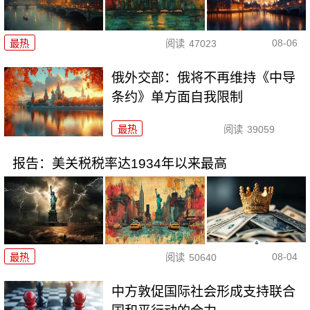
08-06
最热
阅读
47023
俄外交部：俄将不再维持《中导
条约》单方面自我限制
最热
阅读
39059
报告：美关税税率达1934年以来最高
08-04
最热
阅读
50640
中方敦促国际社会形成支持联合