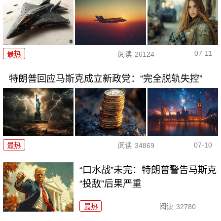
07-11
最热
阅读
26124
特朗普回应马斯克成立新政党：“完全脱轨失控”
07-10
最热
阅读
34869
“口水战”未完：特朗普警告马斯克
“投敌”后果严重
最热
阅读
32780