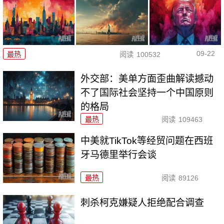
09-22
最热
阅读
100532
外交部：美单方面歪曲解读撼动
不了国际社会坚持一个中国原则
的格局
最热
阅读
109463
中美就TikTok等经贸问题在西班
牙马德里举行会谈
最热
阅读
89126
刺杀柯克嫌疑人拒绝配合调查