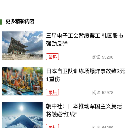
更多精彩内容
三星电子工会暂缓罢工 韩国股市
强劲反弹
最热
阅读
55298
日本自卫队训练场爆炸事故致3死
1重伤
最热
阅读
52978
朝中社：日本推动军国主义复活
将触碰“红线”
最热
阅读
66289