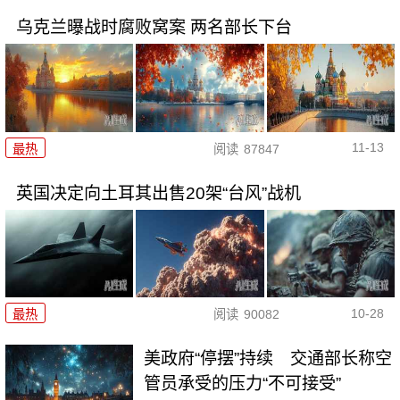
乌克兰曝战时腐败窝案 两名部长下台
11-13
最热
阅读
87847
英国决定向土耳其出售20架“台风”战机
10-28
最热
阅读
90082
美政府“停摆”持续 交通部长称空
管员承受的压力“不可接受”