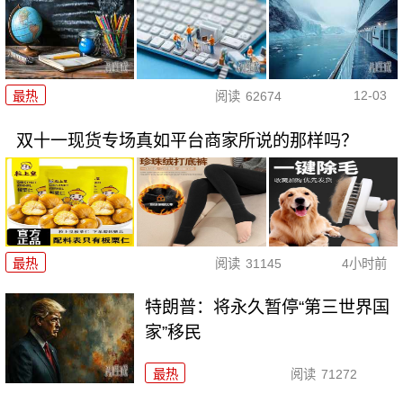
12-03
最热
阅读
62674
双十一现货专场真如平台商家所说的那样吗？
最热
阅读
31145
4小时前
特朗普：将永久暂停“第三世界国
家”移民
最热
阅读
71272