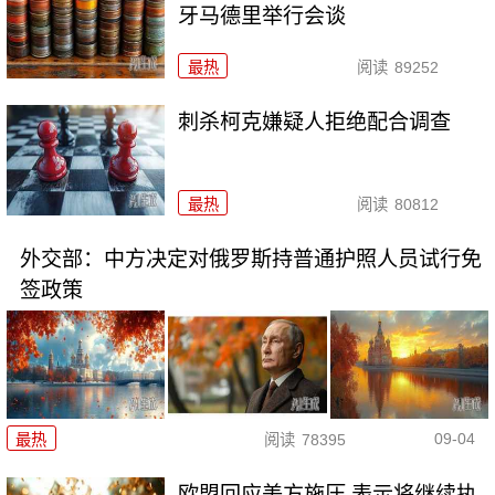
牙马德里举行会谈
最热
阅读
89252
刺杀柯克嫌疑人拒绝配合调查
最热
阅读
80812
外交部：中方决定对俄罗斯持普通护照人员试行免
签政策
09-04
最热
阅读
78395
欧盟回应美方施压 表示将继续执