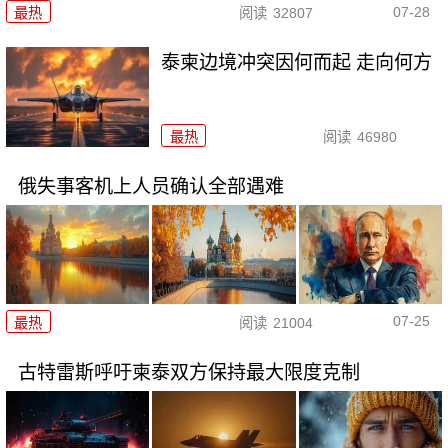
07-28
最热
阅读
32807
泰柬边境冲突因何而起 走向何方
最热
阅读
46980
俄失事客机上人员确认全部遇难
07-25
最热
阅读
21004
古特雷斯呼吁柬泰双方保持最大限度克制