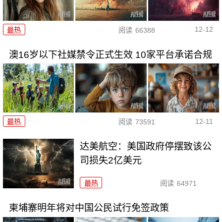
12-12
最热
阅读
66388
澳16岁以下社媒禁令正式生效 10家平台承诺合规
12-11
最热
阅读
73591
达美航空：美国政府停摆致该公
司损失2亿美元
最热
阅读
64971
柬埔寨明年将对中国公民试行免签政策