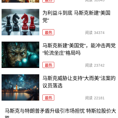
最热
阅读
32845
为利益斗到底 马斯克新建“美国
党”
最热
阅读
34374
马斯克新建“美国党”，能冲击两党
“轮流坐庄”格局吗
最热
阅读
23742
马斯克威胁让支持“大而美”法案的
议员落选
最热
阅读
22181
马斯克与特朗普矛盾升级引市场担忧 特斯拉股价大