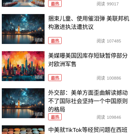
最热
阅读
99017
捆束儿童、使用催泪弹 美联邦机
构激进执法遭抗议
最热
阅读
107485
美媒曝美国因库存短缺暂停部分
对欧洲军售
最热
阅读
100886
外交部：美单方面歪曲解读撼动
不了国际社会坚持一个中国原则
的格局
最热
阅读
109846
中美就TikTok等经贸问题在西班