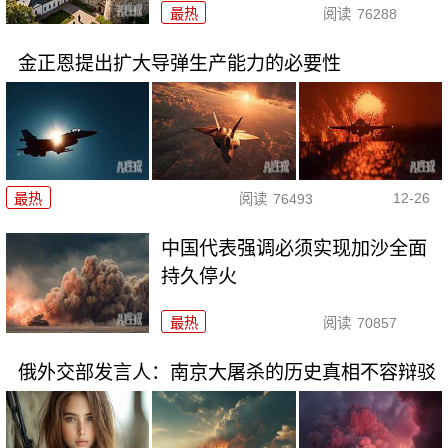
最热
阅读
76288
金正恩提出扩大导弹生产能力的必要性
12-26
最热
阅读
76493
中国代表强调必须实现加沙全面
持久停火
最热
阅读
70857
俄外交部发言人：南京大屠杀的历史真相不容辩驳