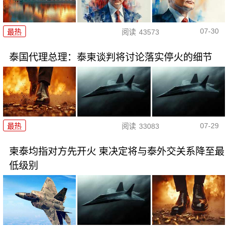
07-30
最热
阅读
43573
泰国代理总理：泰柬谈判将讨论落实停火的细节
07-29
最热
阅读
33083
柬泰均指对方先开火 柬决定将与泰外交关系降至最
低级别