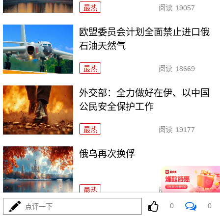
最热
阅读
19057
欧盟委员会计划全面禁止进口俄
石油天然气
最热
阅读
18669
外交部：全力做好在伊、以中国
公民安全保护工作
最热
阅读
19177
俄乌再次换俘
最热
阅读
17072
0
0
点评一下
中国代表：谈判与合作才是解决