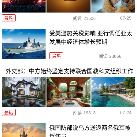
07-25
最热
阅读
21506
受美滥施关税影响 亚行调低亚太
发展中经济体增长预期
最热
阅读
23866
外交部：中方始终坚定支持联合国教科文组织工作
07-24
最热
阅读
19318
俄国防部说乌方送返两名俄军被
俘伤员