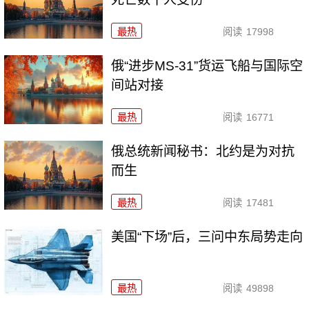
最热
阅读
17998
俄“进步MS-31”货运飞船与国际空
间站对接
最热
阅读
16771
俄总统新闻秘书：北约是为对抗
而生
最热
阅读
17481
美国“下场”后，三问中东局势走向
最热
阅读
49898