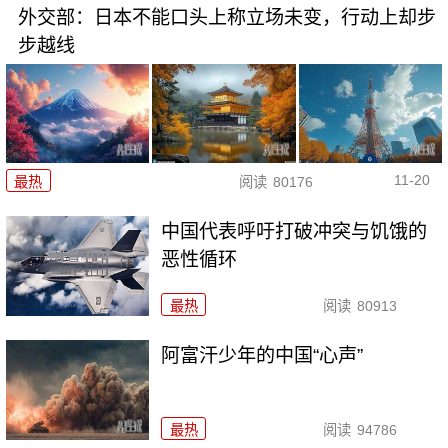
外交部：日本不能口头上称立场未变，行动上却步
步越线
11-20
最热
阅读
80176
中国代表呼吁打破冲突与饥饿的
恶性循环
最热
阅读
80913
阿富汗少年的中国“心声”
最热
阅读
94786