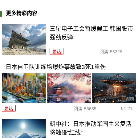
更多精彩内容
三星电子工会暂缓罢工 韩国股市
强劲反弹
最热
阅读
56326
日本自卫队训练场爆炸事故致3死1重伤
04-21
最热
阅读
53635
朝中社：日本推动军国主义复活
将触碰“红线”