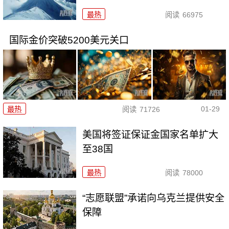
最热
阅读
66975
国际金价突破5200美元关口
01-29
最热
阅读
71726
美国将签证保证金国家名单扩大
至38国
最热
阅读
78000
“志愿联盟”承诺向乌克兰提供安全
保障