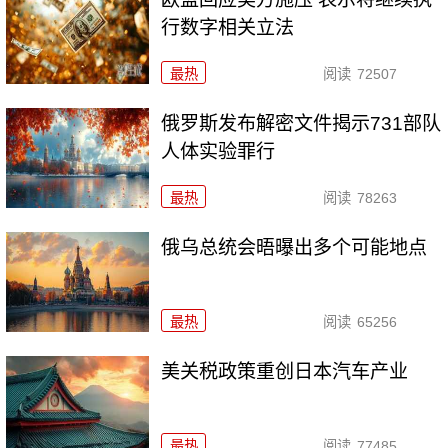
行数字相关立法
最热
阅读
72507
俄罗斯发布解密文件揭示731部队
人体实验罪行
最热
阅读
78263
俄乌总统会晤曝出多个可能地点
最热
阅读
65256
美关税政策重创日本汽车产业
最热
阅读
77485