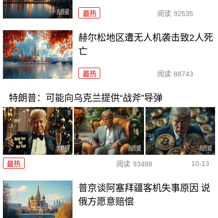
最热
阅读
92535
赫尔松地区遭无人机袭击致2人死
亡
最热
阅读
88743
特朗普：可能向乌克兰提供“战斧”导弹
10-13
最热
阅读
93488
普京谈阿塞拜疆客机失事原因 说
俄方愿意赔偿