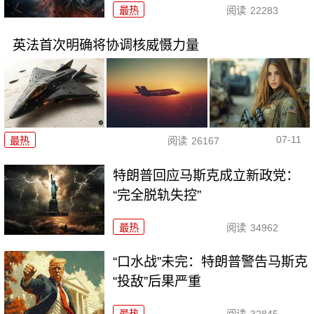
最热
阅读
22283
英法首次明确将协调核威慑力量
07-11
最热
阅读
26167
特朗普回应马斯克成立新政党：
“完全脱轨失控”
最热
阅读
34962
“口水战”未完：特朗普警告马斯克
“投敌”后果严重