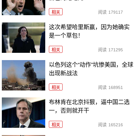
相关
阅读
179117
这次希望哈里斯赢，因为她确实
是一个草包！
相关
阅读
171295
以色列这个“动作”坑惨美国，全球
出现新战法
相关
阅读
168951
布林肯在北京抖狠，逼中国二选
一，否则就开干
相关
阅读
165216