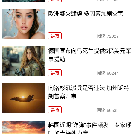
欧洲野火肆虐 多因素加剧灾害
最热
阅读
72027
德国宣布向乌克兰提供5亿美元军
事援助
最热
阅读
60244
向洛杉矶派兵是否违法 加州诉特
朗普案开审
最热
阅读
66538
韩国近期“诈弹”事件频发 专家呼
吁加大惩处力度