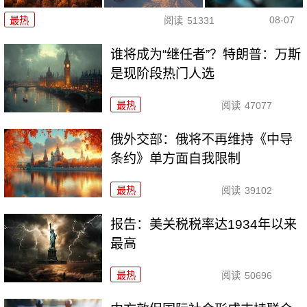
08-07
最热
阅读
51331
谁将成为“继任者”？特朗普：万斯
是现阶段热门人选
最热
阅读
47077
俄外交部：俄将不再维持《中导
条约》单方面自我限制
最热
阅读
39102
报告：美关税税率达1934年以来
最高
最热
阅读
50696