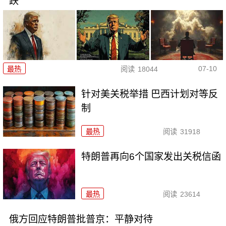
跌
07-10
最热
阅读
18044
针对美关税举措 巴西计划对等反
制
最热
阅读
31918
特朗普再向6个国家发出关税信函
最热
阅读
23614
俄方回应特朗普批普京：平静对待