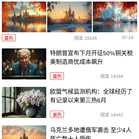
07-10
最热
阅读
25545
特朗普宣布下月开征50%铜关税
美制造商忧成本飙升
最热
阅读
19248
欧盟气候监测机构：全球经历了
有记录以来第三热6月
最热
阅读
18442
乌克兰多地遭俄军袭击 至少4人
死亡数十人受伤