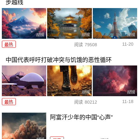
步越线
11-20
最热
阅读
79508
中国代表呼吁打破冲突与饥饿的恶性循环
11-18
最热
阅读
80212
阿富汗少年的中国“心声”