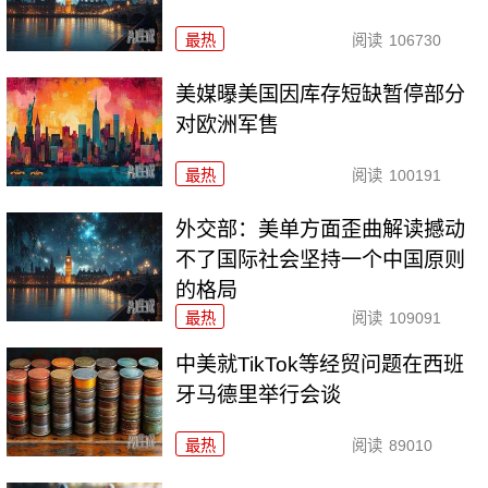
最热
阅读
106730
美媒曝美国因库存短缺暂停部分
对欧洲军售
最热
阅读
100191
外交部：美单方面歪曲解读撼动
不了国际社会坚持一个中国原则
的格局
最热
阅读
109091
中美就TikTok等经贸问题在西班
牙马德里举行会谈
最热
阅读
89010