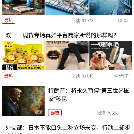
12-03
最热
阅读
61973
双十一现货专场真如平台商家所说的那样吗？
最热
阅读
31145
4小时前
特朗普：将永久暂停“第三世界国
家”移民
最热
阅读
70538
外交部：日本不能口头上称立场未变，行动上却步