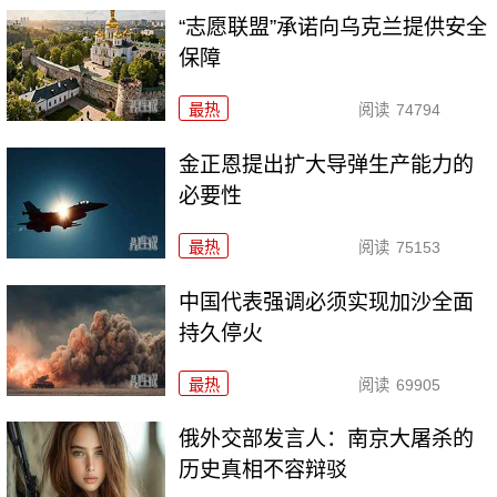
“志愿联盟”承诺向乌克兰提供安全
保障
最热
阅读
74794
金正恩提出扩大导弹生产能力的
必要性
最热
阅读
75153
中国代表强调必须实现加沙全面
持久停火
最热
阅读
69905
俄外交部发言人：南京大屠杀的
历史真相不容辩驳