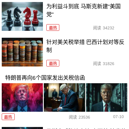
为利益斗到底 马斯克新建“美国
党”
最热
阅读
34232
针对美关税举措 巴西计划对等反
制
最热
阅读
31826
特朗普再向6个国家发出关税信函
07-10
最热
阅读
23536