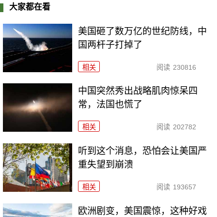
大家都在看
美国砸了数万亿的世纪防线，中
国两杆子打掉了
相关
阅读
230816
中国突然秀出战略肌肉惊呆四
常，法国也慌了
相关
阅读
202782
听到这个消息，恐怕会让美国严
重失望到崩溃
相关
阅读
193657
欧洲剧变，美国震惊，这种好戏