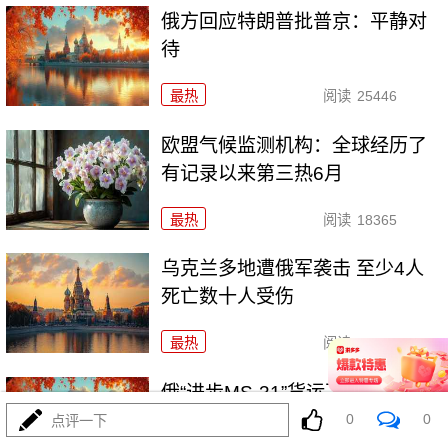
俄方回应特朗普批普京：平静对
待
最热
阅读
25446
欧盟气候监测机构：全球经历了
有记录以来第三热6月
最热
阅读
18365
乌克兰多地遭俄军袭击 至少4人
死亡数十人受伤
最热
阅读
17904
俄“进步MS-31”货运飞船与国际空
间站对接
0
0
点评一下