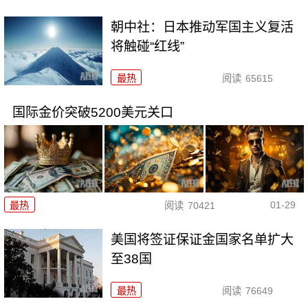
朝中社：日本推动军国主义复活
将触碰“红线”
最热
阅读
65615
国际金价突破5200美元关口
01-29
最热
阅读
70421
美国将签证保证金国家名单扩大
至38国
最热
阅读
76649