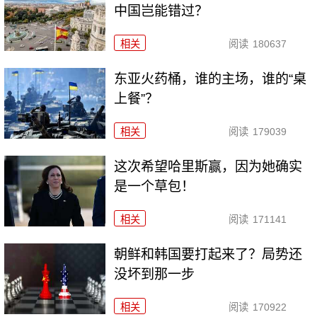
中国岂能错过？
相关
阅读
180637
东亚火药桶，谁的主场，谁的“桌
上餐”？
相关
阅读
179039
这次希望哈里斯赢，因为她确实
是一个草包！
相关
阅读
171141
朝鲜和韩国要打起来了？局势还
没坏到那一步
相关
阅读
170922