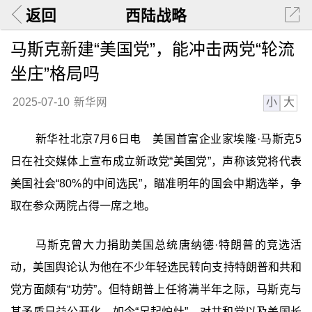
返回
西陆战略
马斯克新建“美国党”，能冲击两党“轮流
坐庄”格局吗
小
大
2025-07-10
新华网
新华社北京7月6日电 美国首富企业家埃隆·马斯克5
日在社交媒体上宣布成立新政党“美国党”，声称该党将代表
美国社会“80%的中间选民”，瞄准明年的国会中期选举，争
取在参众两院占得一席之地。
马斯克曾大力捐助美国总统唐纳德·特朗普的竞选活
动，美国舆论认为他在不少年轻选民转向支持特朗普和共和
党方面颇有“功劳”。但特朗普上任将满半年之际，马斯克与
其矛盾日益公开化，如今“另起炉灶”，对共和党以及美国长