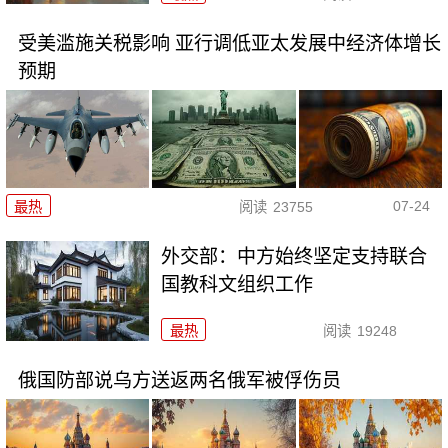
受美滥施关税影响 亚行调低亚太发展中经济体增长
预期
07-24
最热
阅读
23755
外交部：中方始终坚定支持联合
国教科文组织工作
最热
阅读
19248
俄国防部说乌方送返两名俄军被俘伤员