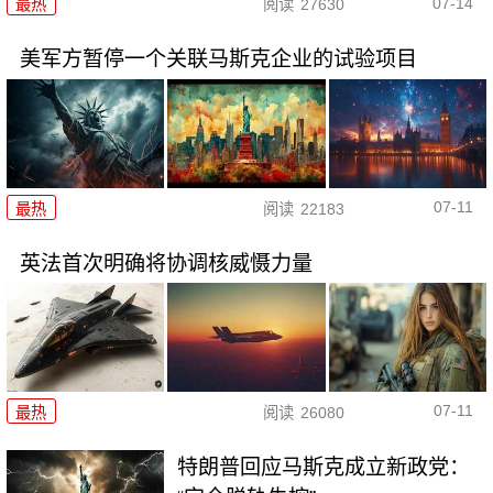
07-14
最热
阅读
27630
美军方暂停一个关联马斯克企业的试验项目
07-11
最热
阅读
22183
英法首次明确将协调核威慑力量
07-11
最热
阅读
26080
特朗普回应马斯克成立新政党：