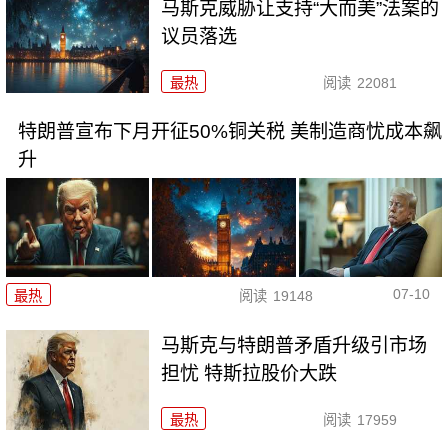
马斯克威胁让支持“大而美”法案的
议员落选
最热
阅读
22081
特朗普宣布下月开征50%铜关税 美制造商忧成本飙
升
07-10
最热
阅读
19148
马斯克与特朗普矛盾升级引市场
担忧 特斯拉股价大跌
最热
阅读
17959