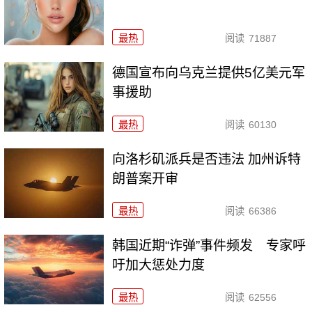
最热
阅读
71887
德国宣布向乌克兰提供5亿美元军
事援助
最热
阅读
60130
向洛杉矶派兵是否违法 加州诉特
朗普案开审
最热
阅读
66386
韩国近期“诈弹”事件频发 专家呼
吁加大惩处力度
最热
阅读
62556