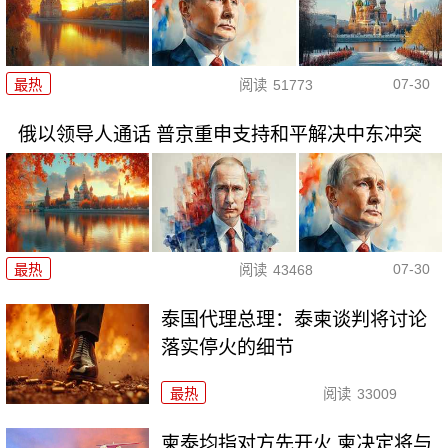
07-30
最热
阅读
51773
俄以领导人通话 普京重申支持和平解决中东冲突
07-30
最热
阅读
43468
泰国代理总理：泰柬谈判将讨论
落实停火的细节
最热
阅读
33009
柬泰均指对方先开火 柬决定将与