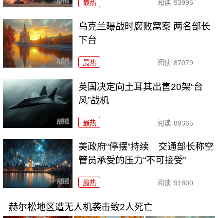
最热
阅读
93995
乌克兰曝战时腐败窝案 两名部长
下台
最热
阅读
87079
英国决定向土耳其出售20架“台
风”战机
最热
阅读
89365
美政府“停摆”持续 交通部长称空
管员承受的压力“不可接受”
最热
阅读
91800
赫尔松地区遭无人机袭击致2人死亡