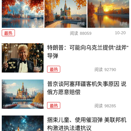
10-20
最热
阅读
88059
特朗普：可能向乌克兰提供“战斧”
导弹
最热
阅读
92790
普京谈阿塞拜疆客机失事原因 说
俄方愿意赔偿
最热
阅读
98285
捆束儿童、使用催泪弹 美联邦机
构激进执法遭抗议