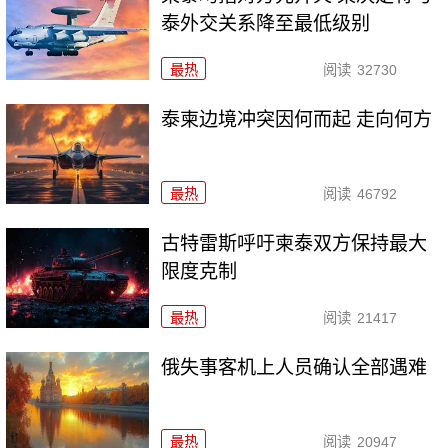
泰外交关系降至最低级别
最热
阅读
32730
泰柬边境冲突因何而起 走向何方
最热
阅读
46792
古特雷斯呼吁柬泰双方保持最大
限度克制
最热
阅读
21417
俄失事客机上人员确认全部遇难
最热
阅读
20947