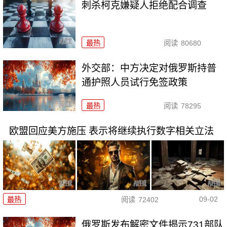
刺杀柯克嫌疑人拒绝配合调查
最热
阅读
80680
外交部：中方决定对俄罗斯持普
通护照人员试行免签政策
最热
阅读
78295
欧盟回应美方施压 表示将继续执行数字相关立法
09-02
最热
阅读
72402
俄罗斯发布解密文件揭示731部队