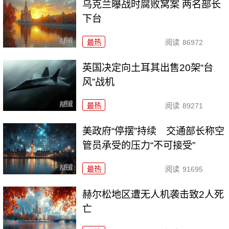
乌克兰曝战时腐败窝案 两名部长
下台
最热
阅读
86972
英国决定向土耳其出售20架“台
风”战机
最热
阅读
89271
美政府“停摆”持续 交通部长称空
管员承受的压力“不可接受”
最热
阅读
91695
赫尔松地区遭无人机袭击致2人死
亡