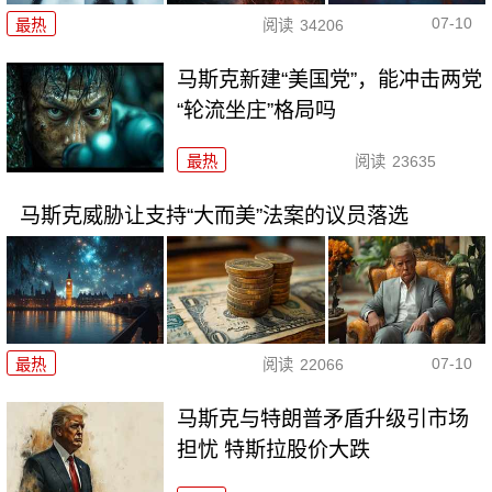
07-10
最热
阅读
34206
马斯克新建“美国党”，能冲击两党
“轮流坐庄”格局吗
最热
阅读
23635
马斯克威胁让支持“大而美”法案的议员落选
07-10
最热
阅读
22066
马斯克与特朗普矛盾升级引市场
担忧 特斯拉股价大跌