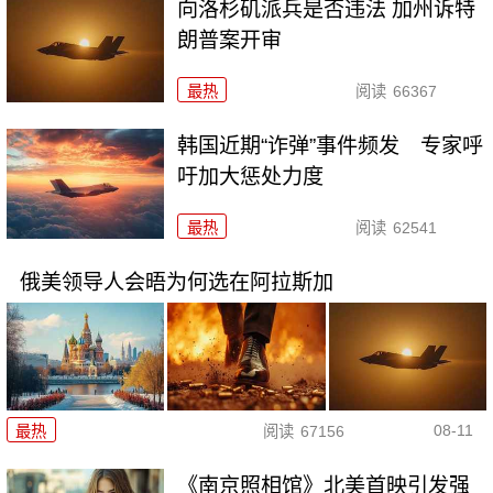
向洛杉矶派兵是否违法 加州诉特
朗普案开审
最热
阅读
66367
韩国近期“诈弹”事件频发 专家呼
吁加大惩处力度
最热
阅读
62541
俄美领导人会晤为何选在阿拉斯加
08-11
最热
阅读
67156
《南京照相馆》北美首映引发强