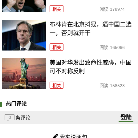
相关
阅读
178974
布林肯在北京抖狠，逼中国二选
一，否则就开干
相关
阅读
165066
美国对华发出致命性威胁，中国
可不对称反制
相关
阅读
158523
热门评论
登陆
0
条评论
我来说两句