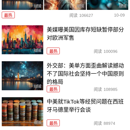
10-09
最热
阅读
106627
美媒曝美国因库存短缺暂停部分
对欧洲军售
最热
阅读
100096
外交部：美单方面歪曲解读撼动
不了国际社会坚持一个中国原则
的格局
最热
阅读
108985
中美就TikTok等经贸问题在西班
牙马德里举行会谈
最热
阅读
88974