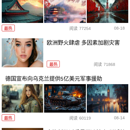
08-18
最热
阅读
77254
欧洲野火肆虐 多因素加剧灾害
最热
阅读
71868
德国宣布向乌克兰提供5亿美元军事援助
08-14
最热
阅读
60119