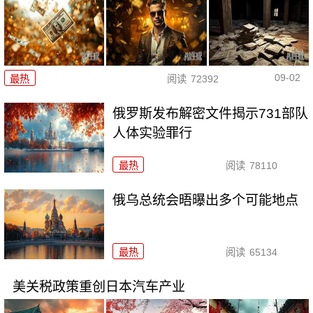
09-02
最热
阅读
72392
俄罗斯发布解密文件揭示731部队
人体实验罪行
最热
阅读
78110
俄乌总统会晤曝出多个可能地点
最热
阅读
65134
美关税政策重创日本汽车产业