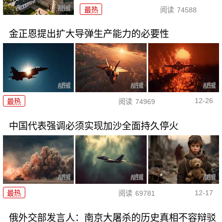
最热
阅读
74588
金正恩提出扩大导弹生产能力的必要性
12-26
最热
阅读
74969
中国代表强调必须实现加沙全面持久停火
12-17
最热
阅读
69781
俄外交部发言人：南京大屠杀的历史真相不容辩驳