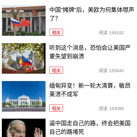
中国“摊牌”后，美欧为何集体噤声
了？
相关
阅读
199182
听到这个消息，恐怕会让美国严
重失望到崩溃
相关
阅读
193640
缅甸异变！新一轮大清算，敏昂
莱溃不成军
相关
阅读
183088
逼中国走自己的路，终会把美国
自己的路堵死