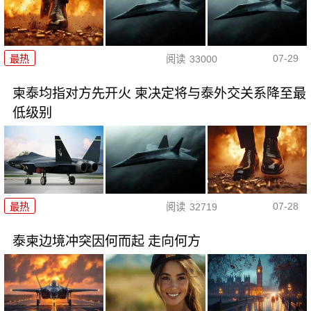
07-29
最热
阅读
33000
柬泰均指对方先开火 柬决定将与泰外交关系降至最
低级别
07-28
最热
阅读
32719
泰柬边境冲突因何而起 走向何方