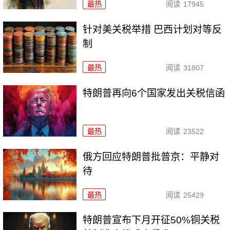
最热
阅读
17945
针对美关税举措 巴西计划对等反
制
最热
阅读
31807
特朗普再向6个国家发出关税信函
最热
阅读
23522
俄方回应特朗普批普京：平静对
待
最热
阅读
25429
特朗普宣布下月开征50%铜关税