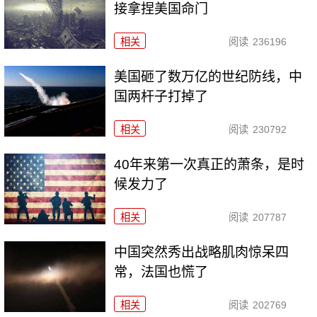
接拿捏美国命门
相关
阅读
236196
美国砸了数万亿的世纪防线，中
国两杆子打掉了
相关
阅读
230792
40年来第一次真正的萧条，是时
候发力了
相关
阅读
207787
中国突然秀出战略肌肉惊呆四
常，法国也慌了
相关
阅读
202769