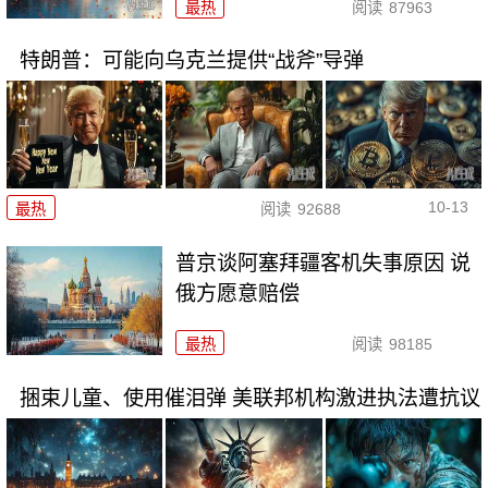
最热
阅读
87963
特朗普：可能向乌克兰提供“战斧”导弹
10-13
最热
阅读
92688
普京谈阿塞拜疆客机失事原因 说
俄方愿意赔偿
最热
阅读
98185
捆束儿童、使用催泪弹 美联邦机构激进执法遭抗议