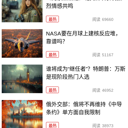
烈情感共鸣
最热
阅读
69660
NASA要在月球上建核反应堆，
靠谱吗？
最热
阅读
51167
谁将成为“继任者”？特朗普：万斯
是现阶段热门人选
最热
阅读
46952
俄外交部：俄将不再维持《中导
条约》单方面自我限制
最热
阅读
38973