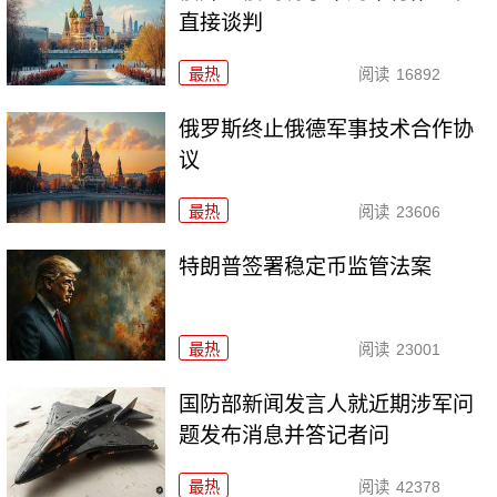
直接谈判
最热
阅读
16892
俄罗斯终止俄德军事技术合作协
议
最热
阅读
23606
特朗普签署稳定币监管法案
最热
阅读
23001
国防部新闻发言人就近期涉军问
题发布消息并答记者问
最热
阅读
42378