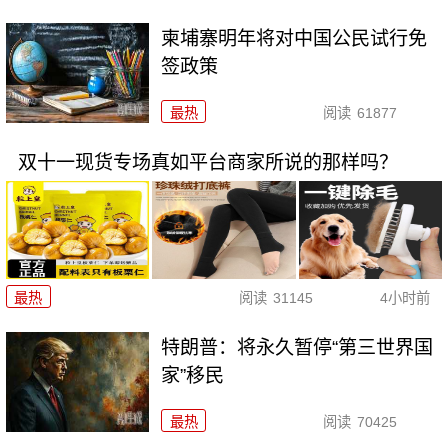
柬埔寨明年将对中国公民试行免
签政策
最热
阅读
61877
双十一现货专场真如平台商家所说的那样吗？
最热
阅读
31145
4小时前
特朗普：将永久暂停“第三世界国
家”移民
最热
阅读
70425