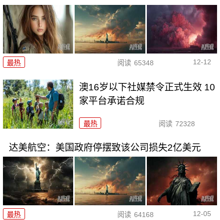
12-12
最热
阅读
65348
澳16岁以下社媒禁令正式生效 10
家平台承诺合规
最热
阅读
72328
达美航空：美国政府停摆致该公司损失2亿美元
12-05
最热
阅读
64168