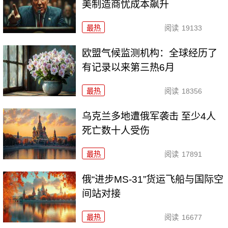
美制造商忧成本飙升
最热
阅读
19133
欧盟气候监测机构：全球经历了
有记录以来第三热6月
最热
阅读
18356
乌克兰多地遭俄军袭击 至少4人
死亡数十人受伤
最热
阅读
17891
俄“进步MS-31”货运飞船与国际空
间站对接
最热
阅读
16677