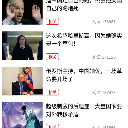
逼中国走自己的路，终会把美国
自己的路堵死
相关
阅读
178987
这次希望哈里斯赢，因为她确实
是一个草包！
相关
阅读
171129
俄罗斯主持，中国辅佐，一场革
命要开场了
相关
阅读
167476
超级刺激的后遗症：大量国家要
对外转移矛盾
相关
阅读
158566