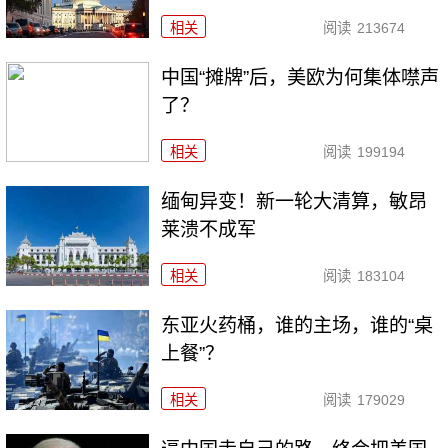
相关
阅读
213674
中国“摊牌”后，美欧为何集体噤声
了？
相关
阅读
199194
缅甸异变！新一轮大清算，敏昂
莱溃不成军
相关
阅读
183104
东亚火药桶，谁的主场，谁的“桌
上餐”？
相关
阅读
179029