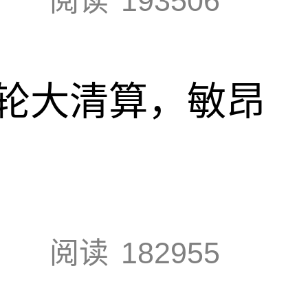
阅读
193506
轮大清算，敏昂
阅读
182955