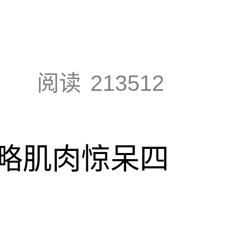
阅读
213512
略肌肉惊呆四