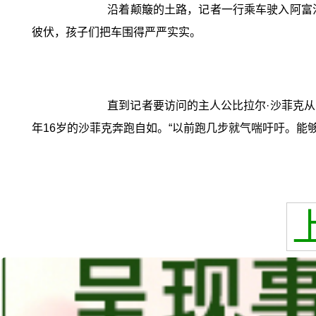
沿着颠簸的土路，记者一行乘车驶入阿富汗东
彼伏，孩子们把车围得严严实实。
直到记者要访问的主人公比拉尔·沙菲克
年16岁的沙菲克奔跑自如。“以前跑几步就气喘吁吁。能