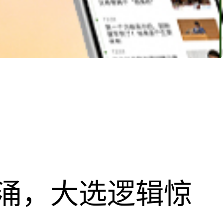
涌，大选逻辑惊