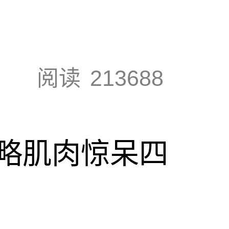
阅读
213688
略肌肉惊呆四