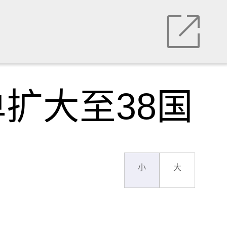
扩大至38国
小
大