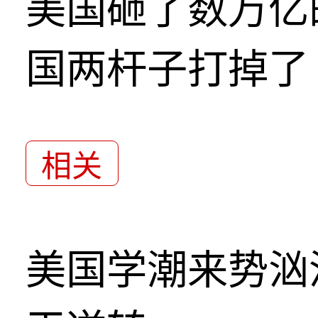
美国砸了数万亿
国两杆子打掉了
相关
美国学潮来势汹