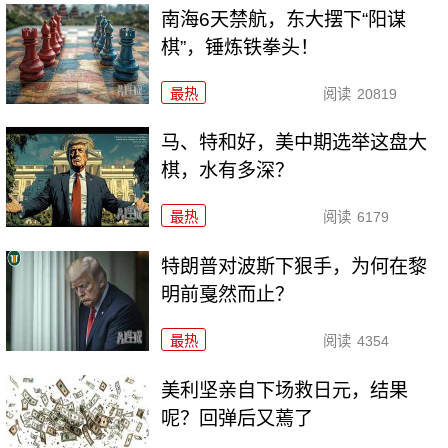
南海6天禁航，东大摆下“阳谋
棋”，锤炼铁拳头！
最热
阅读
20819
马、特和好，美中期选举这盘大
棋，水有多深？
最热
阅读
6179
特朗普对波斯下狠手，为何在黎
明前戛然而止？
最热
阅读
4354
美利坚亲自下场救日元，结果
呢？回弹后又蔫了