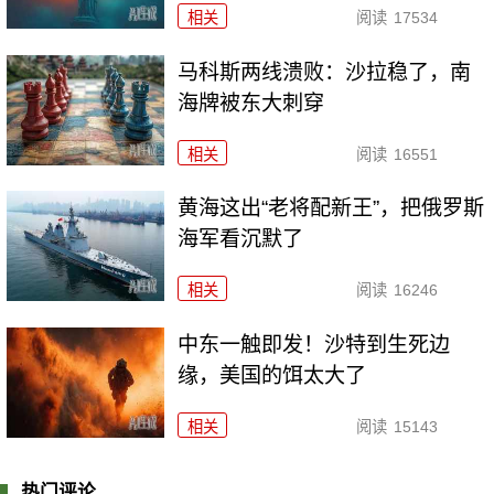
相关
阅读
17534
马科斯两线溃败：沙拉稳了，南
海牌被东大刺穿
相关
阅读
16551
黄海这出“老将配新王”，把俄罗斯
海军看沉默了
相关
阅读
16246
中东一触即发！沙特到生死边
缘，美国的饵太大了
相关
阅读
15143
热门评论