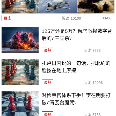
08-06
最热
阅读
10100
125万还是5万？俄乌战损数字背
后的\"三国杀\"
最热
阅读
7663
扎卢日内说的一句话，把北约的
脸按在地上摩擦
最热
阅读
12096
对检察官体系下手！李在明要打
破\"青瓦台魔咒\"
最热
阅读
5733