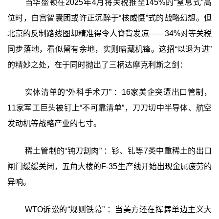
当华盛顿在2025年4月将关税推至145%的“窒息式”高
位时，白宫智囊团或许正沉醉于“核威慑”式的战略幻想。但
北京的反制路线图却精准得令人脊背发凉——34%对等关税
同步落地，看似留有余地，实则暗藏机锋。这招“以退为进”
的精妙之处，在于同时抛出了三柄达摩克利斯之剑：
实体清单的“外科手术刀” ：16家美企突遭出口管制，
11家军工巨头被钉上“不可靠清单”，刀刀切中半导体、航空
发动机等战略产业的七寸。
稀土管制的“钝刀割肉” ：钐、钆等7类中重稀土的出口
闸门缓缓关闭，五角大楼的F-35生产线开始出现金属疲劳的
异响。
WTO诉讼的“规则铁幕” ：当美方还在挥舞单边主义大