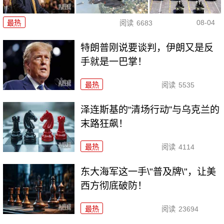
08-04
最热
阅读
6683
特朗普刚说要谈判，伊朗又是反
手就是一巴掌！
最热
阅读
5535
泽连斯基的“清场行动”与乌克兰的
末路狂飙！
最热
阅读
4114
东大海军这一手\"普及牌\"，让美
西方彻底破防！
最热
阅读
23694