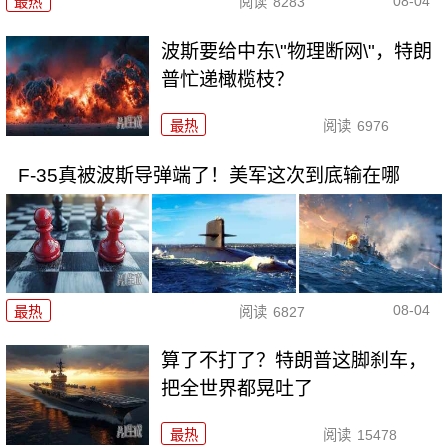
08-04
最热
阅读
8283
波斯要给中东\"物理断网\"，特朗
普忙递橄榄枝？
最热
阅读
6976
F-35真被波斯导弹端了！美军这次到底输在哪
08-04
最热
阅读
6827
算了不打了？特朗普这脚刹车，
把全世界都晃吐了
最热
阅读
15478