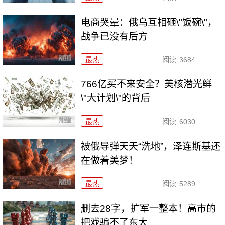
电商哭晕：俄乌互相砸\"饭碗\"，
战争已没有后方
最热
阅读
3684
766亿买不来安全？美核潜光鲜
\"大计划\"的背后
最热
阅读
6030
被俄导弹天天“洗地”，泽连斯基还
在做着美梦！
最热
阅读
5289
删去28字，扩军一整本！高市的
把戏骗不了东大