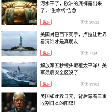
河水干了，欧洲的底裤露出来
了，“生命线”告急
最热
阅读
10522
美国对巴西下死手，卢拉让世界
看清谁才是真朋友
最热
阅读
7714
解放军五秒镜头颠覆太平洋！美
军最后安全区没了
最热
阅读
13361
美国如此救日元，背后藏着三重
收割日本的阳谋！