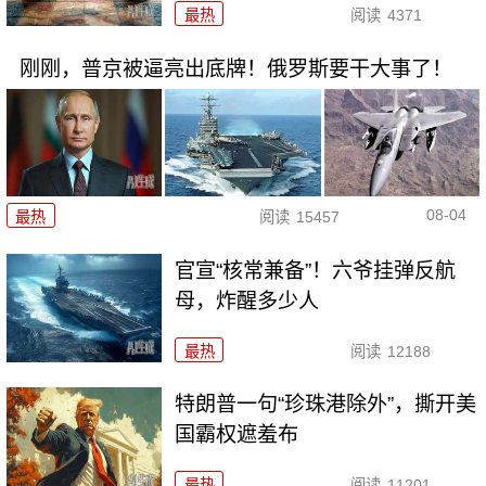
最热
阅读
4371
刚刚，普京被逼亮出底牌！俄罗斯要干大事了！
08-04
最热
阅读
15457
官宣“核常兼备”！六爷挂弹反航
母，炸醒多少人
最热
阅读
12188
特朗普一句“珍珠港除外”，撕开美
国霸权遮羞布
最热
阅读
11201