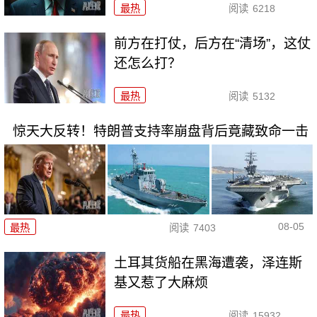
最热
阅读
6218
前方在打仗，后方在“清场”，这仗
还怎么打？
最热
阅读
5132
惊天大反转！特朗普支持率崩盘背后竟藏致命一击
08-05
最热
阅读
7403
土耳其货船在黑海遭袭，泽连斯
基又惹了大麻烦
最热
阅读
15932