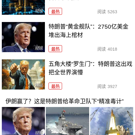
最热
阅读
5263
特朗普“黄金舰队”：2750亿美金
堆出海上棺材
最热
阅读
4018
五角大楼“罗生门”：特朗普这出戏
把全世界演懵
最热
阅读
3927
伊朗赢了？这是特朗普给革命卫队下“精准毒计”