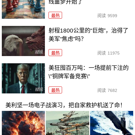
线噩梦开始了
最热
阅读
9599
射程1800公里的“巨炮”，治得了
美军“焦虑”吗？
最热
阅读
11975
美狂囤百万吨：一场提前下注的
\"铜牌军备竞赛\"
最热
阅读
7682
美利坚一场电子战演习，把自家救护机送了命！