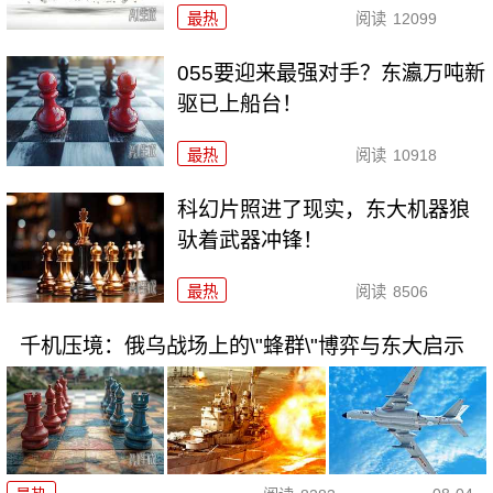
最热
阅读
12099
055要迎来最强对手？东瀛万吨新
驱已上船台！
最热
阅读
10918
科幻片照进了现实，东大机器狼
驮着武器冲锋！
最热
阅读
8506
千机压境：俄乌战场上的\"蜂群\"博弈与东大启示