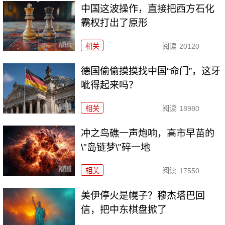
中国这波操作，直接把西方石化
霸权打出了原形
相关
阅读
20120
德国偷偷摸摸找中国“命门”，这牙
呲得起来吗？
相关
阅读
18980
冲之鸟礁一声炮响，高市早苗的
\"岛链梦\"碎一地
相关
阅读
17550
美伊停火是幌子？穆杰塔巴回
信，把中东棋盘掀了