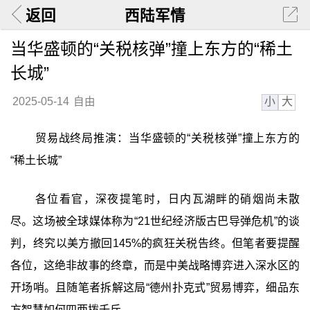
返回
西陆军情
当华盛顿的“关税核弹”撞上东方的“稀土
长城”
小
大
2025-05-14
自由
贸易战终局推演：当华盛顿的“关税核弹”撞上东方的
“稀土长城”
各位看官，深夜提笔时，日内瓦湖畔的硝烟尚未散
尽。这场被全球媒体称为“21世纪经济版古巴导弹危机”的谈
判，终究以美方撤回145%的疯狂关税告终。但笔者要提醒
各位，这绝非故事的终章，而是中美战略博弈进入深水区的
开场哨。且随笔者拆解这局“德州扑克式”贸易博弈，细品东
方智慧如何四两拨千斤。