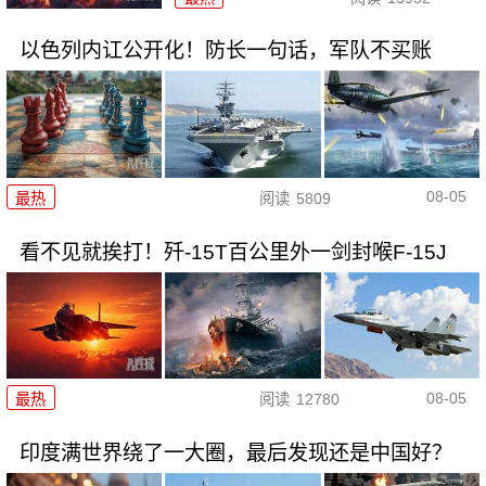
以色列内讧公开化！防长一句话，军队不买账
08-05
最热
阅读
5809
看不见就挨打！歼-15T百公里外一剑封喉F-15J
08-05
最热
阅读
12780
印度满世界绕了一大圈，最后发现还是中国好？