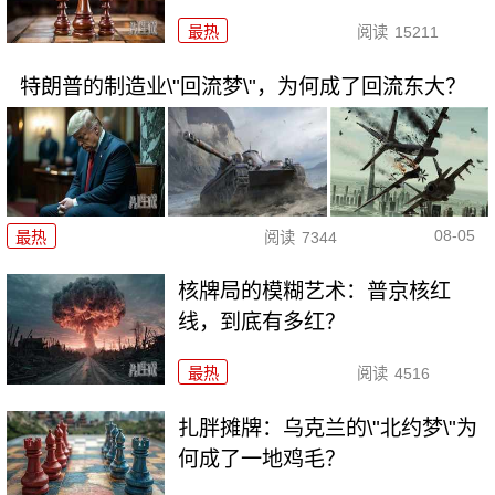
最热
阅读
15211
特朗普的制造业\"回流梦\"，为何成了回流东大？
08-05
最热
阅读
7344
核牌局的模糊艺术：普京核红
线，到底有多红？
最热
阅读
4516
扎胖摊牌：乌克兰的\"北约梦\"为
何成了一地鸡毛？