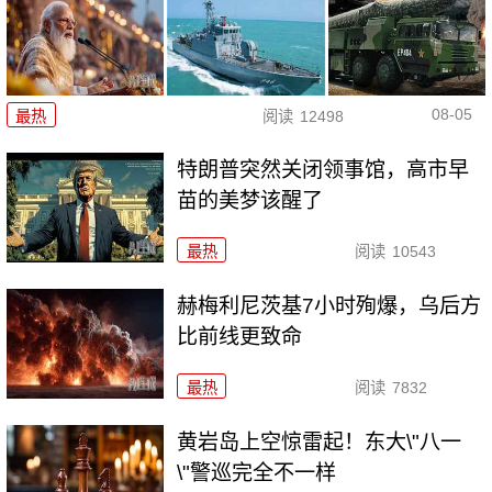
08-05
最热
阅读
12498
特朗普突然关闭领事馆，高市早
苗的美梦该醒了
最热
阅读
10543
赫梅利尼茨基7小时殉爆，乌后方
比前线更致命
最热
阅读
7832
黄岩岛上空惊雷起！东大\"八一
\"警巡完全不一样