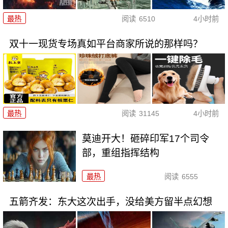
最热
阅读
6510
4小时前
双十一现货专场真如平台商家所说的那样吗？
最热
阅读
31145
4小时前
莫迪开大！砸碎印军17个司令
部，重组指挥结构
最热
阅读
6555
五箭齐发：东大这次出手，没给美方留半点幻想