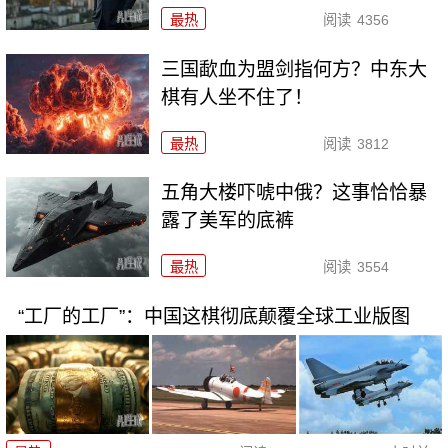
最热
阅读
4356
三国歃血为盟剑指何方？中东大
棋有人坐不住了！
最热
阅读
3812
五角大楼吓唬中俄？这事恰恰暴
露了美军的底裤
最热
阅读
3554
“工厂的工厂”：中国这棋彻底颠覆全球工业版图