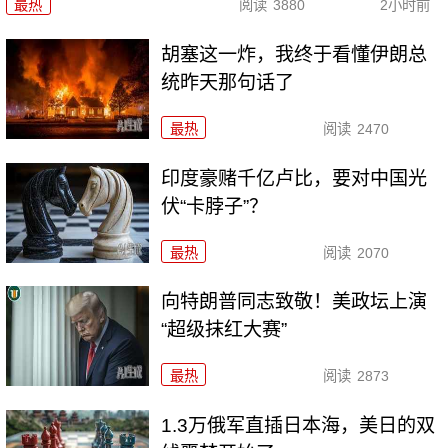
最热
阅读
3880
2小时前
胡塞这一炸，我终于看懂伊朗总
统昨天那句话了
最热
阅读
2470
印度豪赌千亿卢比，要对中国光
伏“卡脖子”？
最热
阅读
2070
向特朗普同志致敬！美政坛上演
“超级抹红大赛”
最热
阅读
2873
1.3万俄军直插日本海，美日的双