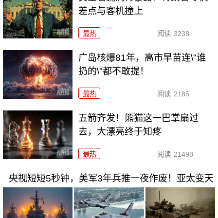
差点与客机撞上
最热
阅读
3238
广岛核爆81年，高市早苗连\"谁
扔的\"都不敢提！
最热
阅读
2185
五箭齐发！熊猫这一巴掌扇过
去，大漂亮终于知疼
最热
阅读
21498
央视短短5秒钟，美军3年兵推一夜作废！亚太变天