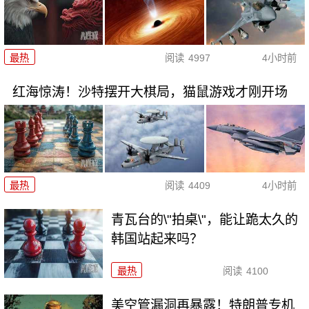
最热
阅读
4997
4小时前
红海惊涛！沙特摆开大棋局，猫鼠游戏才刚开场
最热
阅读
4409
4小时前
青瓦台的\"拍桌\"，能让跪太久的
韩国站起来吗？
最热
阅读
4100
美空管漏洞再暴露！特朗普专机