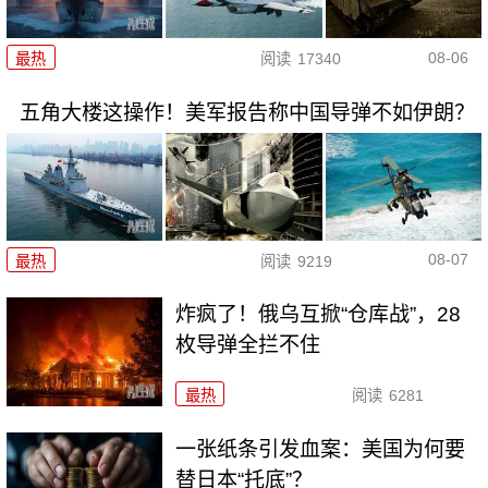
08-06
最热
阅读
17340
五角大楼这操作！美军报告称中国导弹不如伊朗？
08-07
最热
阅读
9219
炸疯了！俄乌互掀“仓库战”，28
枚导弹全拦不住
最热
阅读
6281
一张纸条引发血案：美国为何要
替日本“托底”？