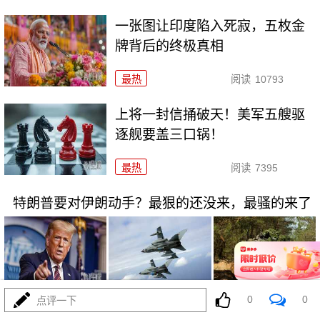
一张图让印度陷入死寂，五枚金
牌背后的终极真相
最热
阅读
10793
上将一封信捅破天！美军五艘驱
逐舰要盖三口锅！
最热
阅读
7395
特朗普要对伊朗动手？最狠的还没来，最骚的来了
0
08-03
0
最热
阅读
5996
点评一下