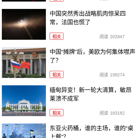
中国突然秀出战略肌肉惊呆四
常，法国也慌了
相关
阅读
202847
中国“摊牌”后，美欧为何集体噤声
了？
相关
阅读
199274
缅甸异变！新一轮大清算，敏昂
莱溃不成军
相关
阅读
183182
东亚火药桶，谁的主场，谁的“桌
上餐”？