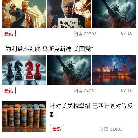
07-10
最热
阅读
32792
为利益斗到底 马斯克新建“美国党”
07-10
最热
阅读
34321
针对美关税举措 巴西计划对等反
制
最热
阅读
31880