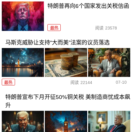
特朗普再向6个国家发出关税信函
最热
阅读
23578
马斯克威胁让支持“大而美”法案的议员落选
07-10
最热
阅读
22144
特朗普宣布下月开征50%铜关税 美制造商忧成本飙
升