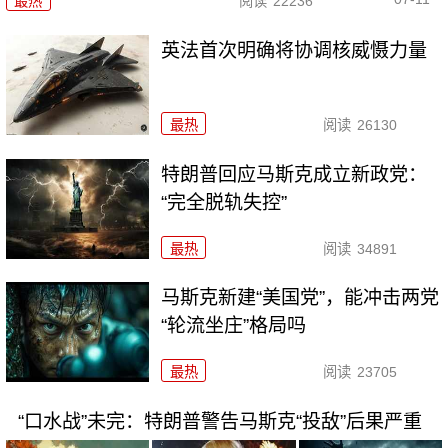
最热
阅读
22236
英法首次明确将协调核威慑力量
最热
阅读
26130
特朗普回应马斯克成立新政党：
“完全脱轨失控”
最热
阅读
34891
马斯克新建“美国党”，能冲击两党
“轮流坐庄”格局吗
最热
阅读
23705
“口水战”未完：特朗普警告马斯克“投敌”后果严重