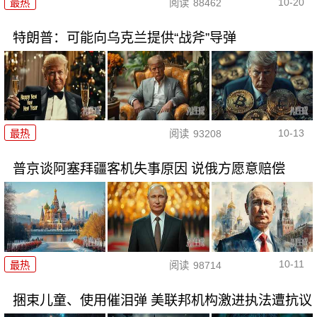
10-20
最热
阅读
88462
特朗普：可能向乌克兰提供“战斧”导弹
10-13
最热
阅读
93208
普京谈阿塞拜疆客机失事原因 说俄方愿意赔偿
10-11
最热
阅读
98714
捆束儿童、使用催泪弹 美联邦机构激进执法遭抗议