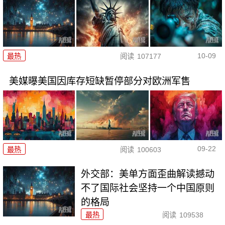
10-09
最热
阅读
107177
美媒曝美国因库存短缺暂停部分对欧洲军售
09-22
最热
阅读
100603
外交部：美单方面歪曲解读撼动
不了国际社会坚持一个中国原则
的格局
最热
阅读
109538