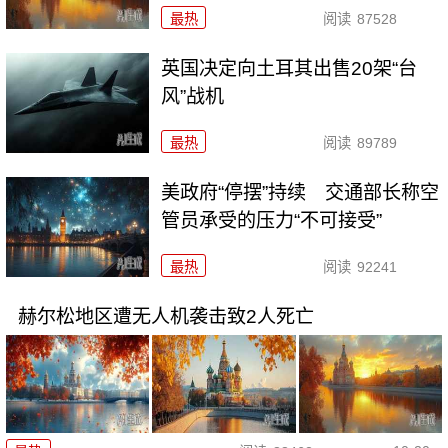
最热
阅读
87528
英国决定向土耳其出售20架“台
风”战机
最热
阅读
89789
美政府“停摆”持续 交通部长称空
管员承受的压力“不可接受”
最热
阅读
92241
赫尔松地区遭无人机袭击致2人死亡