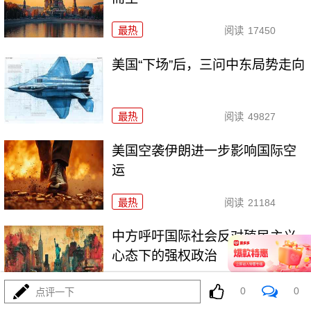
最热
阅读
17450
美国“下场”后，三问中东局势走向
最热
阅读
49827
美国空袭伊朗进一步影响国际空
运
最热
阅读
21184
中方呼吁国际社会反对殖民主义
心态下的强权政治
最热
阅读
18723
0
0
点评一下