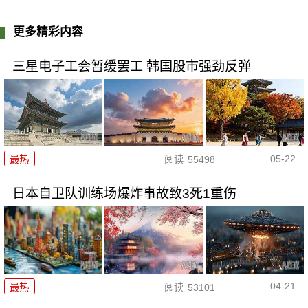
更多精彩内容
三星电子工会暂缓罢工 韩国股市强劲反弹
05-22
最热
阅读
55498
日本自卫队训练场爆炸事故致3死1重伤
04-21
最热
阅读
53101