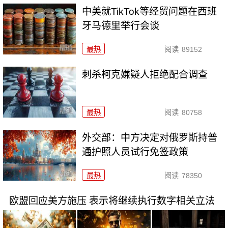
中美就TikTok等经贸问题在西班
牙马德里举行会谈
最热
阅读
89152
刺杀柯克嫌疑人拒绝配合调查
最热
阅读
80758
外交部：中方决定对俄罗斯持普
通护照人员试行免签政策
最热
阅读
78350
欧盟回应美方施压 表示将继续执行数字相关立法