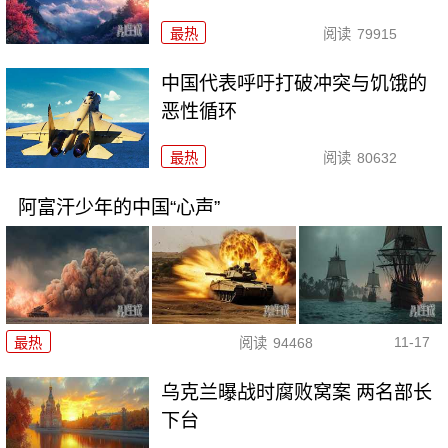
最热
阅读
79915
中国代表呼吁打破冲突与饥饿的
恶性循环
最热
阅读
80632
阿富汗少年的中国“心声”
11-17
最热
阅读
94468
乌克兰曝战时腐败窝案 两名部长
下台