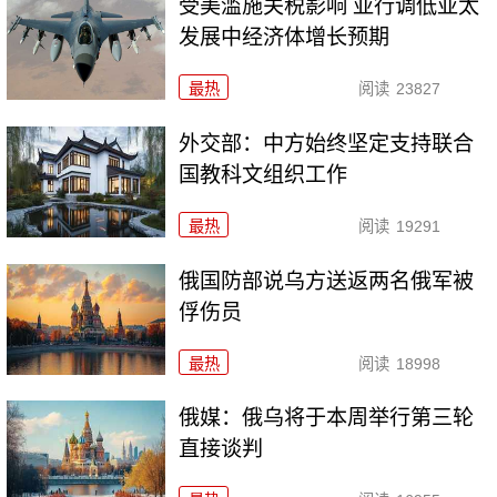
受美滥施关税影响 亚行调低亚太
发展中经济体增长预期
最热
阅读
23827
外交部：中方始终坚定支持联合
国教科文组织工作
最热
阅读
19291
俄国防部说乌方送返两名俄军被
俘伤员
最热
阅读
18998
俄媒：俄乌将于本周举行第三轮
直接谈判