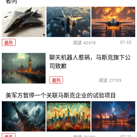
者问
07-15
最热
阅读
42478
聊天机器人惹祸，马斯克旗下公
司致歉
最热
阅读
27703
美军方暂停一个关联马斯克企业的试验项目
07-11