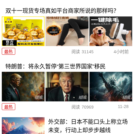
双十一现货专场真如平台商家所说的那样吗？
最热
阅读
31145
4小时前
特朗普：将永久暂停“第三世界国家”移民
11-28
最热
阅读
70969
外交部：日本不能口头上称立场
未变，行动上却步步越线