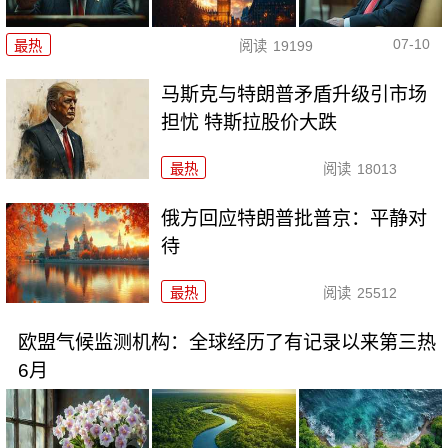
07-10
最热
阅读
19199
马斯克与特朗普矛盾升级引市场
担忧 特斯拉股价大跌
最热
阅读
18013
俄方回应特朗普批普京：平静对
待
最热
阅读
25512
欧盟气候监测机构：全球经历了有记录以来第三热
6月