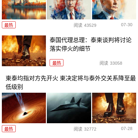
07-30
最热
阅读
43529
泰国代理总理：泰柬谈判将讨论
落实停火的细节
最热
阅读
33058
柬泰均指对方先开火 柬决定将与泰外交关系降至最
低级别
07-28
最热
阅读
32772