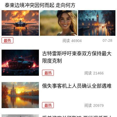
泰柬边境冲突因何而起 走向何方
07-28
最热
阅读
46904
古特雷斯呼吁柬泰双方保持最大
限度克制
最热
阅读
21466
俄失事客机上人员确认全部遇难
最热
阅读
20979