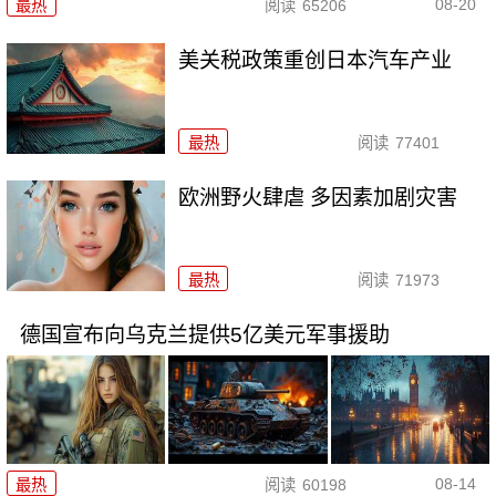
08-20
最热
阅读
65206
美关税政策重创日本汽车产业
最热
阅读
77401
欧洲野火肆虐 多因素加剧灾害
最热
阅读
71973
德国宣布向乌克兰提供5亿美元军事援助
08-14
最热
阅读
60198