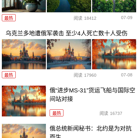
07-09
最热
阅读
18412
乌克兰多地遭俄军袭击 至少4人死亡数十人受伤
07-08
最热
阅读
17960
俄“进步MS-31”货运飞船与国际空
间站对接
最热
阅读
16737
俄总统新闻秘书：北约是为对抗
而生