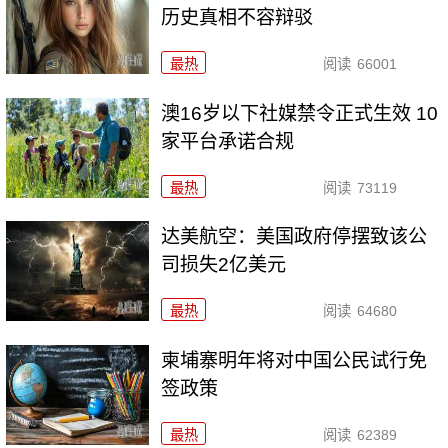
历史真相不容辩驳
最热
阅读
66001
澳16岁以下社媒禁令正式生效 10
家平台承诺合规
最热
阅读
73119
达美航空：美国政府停摆致该公
司损失2亿美元
最热
阅读
64680
柬埔寨明年将对中国公民试行免
签政策
最热
阅读
62389