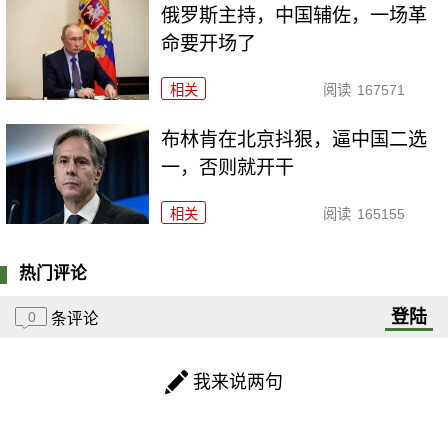
俄罗斯主持，中国辅佐，一场革
命要开场了
相关
阅读
167571
布林肯在北京抖狠，逼中国二选
一，否则就开干
相关
阅读
165155
热门评论
登陆
0
条评论
我来说两句