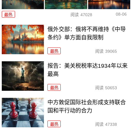
08-06
最热
阅读
47028
俄外交部：俄将不再维持《中导
条约》单方面自我限制
最热
阅读
39065
报告：美关税税率达1934年以来
最高
最热
阅读
50653
中方敦促国际社会形成支持联合
国和平行动的合力
最热
阅读
47338