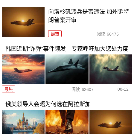
向洛杉矶派兵是否违法 加州诉特
朗普案开审
最热
阅读
66475
韩国近期“诈弹”事件频发 专家呼吁加大惩处力度
08-12
最热
阅读
62607
俄美领导人会晤为何选在阿拉斯加