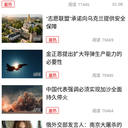
01-08
最热
阅读
77445
“志愿联盟”承诺向乌克兰提供安全
保障
最热
阅读
75669
金正恩提出扩大导弹生产能力的
必要性
最热
阅读
75945
中国代表强调必须实现加沙全面
持久停火
最热
阅读
70464
俄外交部发言人：南京大屠杀的