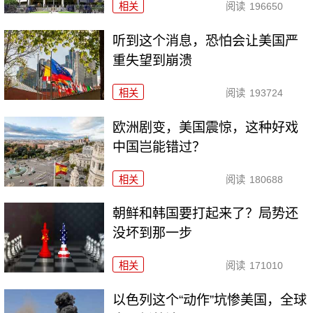
相关
阅读
196650
听到这个消息，恐怕会让美国严
重失望到崩溃
相关
阅读
193724
欧洲剧变，美国震惊，这种好戏
中国岂能错过？
相关
阅读
180688
朝鲜和韩国要打起来了？局势还
没坏到那一步
相关
阅读
171010
以色列这个“动作”坑惨美国，全球