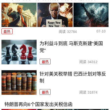
07-10
最热
阅读
32784
为利益斗到底 马斯克新建“美国
党”
最热
阅读
34312
针对美关税举措 巴西计划对等反
制
最热
阅读
31874
特朗普再向6个国家发出关税信函