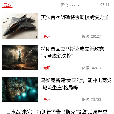
07-11
最热
阅读
22232
英法首次明确将协调核威慑力量
最热
阅读
26127
特朗普回应马斯克成立新政党：
“完全脱轨失控”
最热
阅读
34879
马斯克新建“美国党”，能冲击两党
“轮流坐庄”格局吗
最热
阅读
23703
“口水战”未完：特朗普警告马斯克“投敌”后果严重