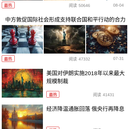
08-04
最热
阅读
50646
中方敦促国际社会形成支持联合国和平行动的合力
07-31
最热
阅读
47332
美国对伊朗实施2018年以来最大
规模制裁
最热
阅读
41431
经济降温通胀回落 俄央行再降息