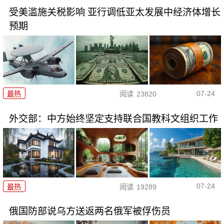
受美滥施关税影响 亚行调低亚太发展中经济体增长
预期
07-24
最热
阅读
23820
外交部：中方始终坚定支持联合国教科文组织工作
07-24
最热
阅读
19289
俄国防部说乌方送返两名俄军被俘伤员