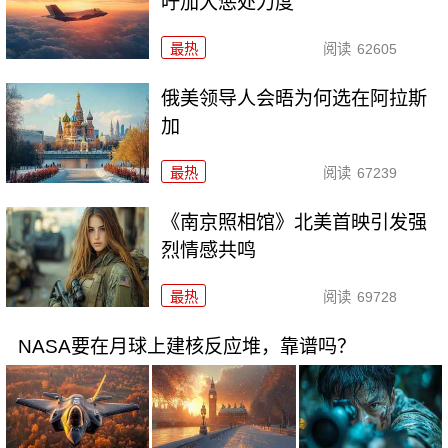
吁加大惩处力度
最热
阅读
62605
俄美领导人会晤为何选在阿拉斯
加
最热
阅读
67239
《南京照相馆》北美首映引发强
烈情感共鸣
最热
阅读
69728
NASA要在月球上建核反应堆，靠谱吗？