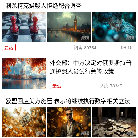
刺杀柯克嫌疑人拒绝配合调查
09-15
最热
阅读
80754
外交部：中方决定对俄罗斯持普
通护照人员试行免签政策
最热
阅读
78345
欧盟回应美方施压 表示将继续执行数字相关立法