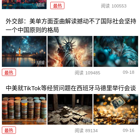
最热
阅读
100553
外交部：美单方面歪曲解读撼动不了国际社会坚持
一个中国原则的格局
09-18
最热
阅读
109485
中美就TikTok等经贸问题在西班牙马德里举行会谈
09-16
最热
阅读
89134