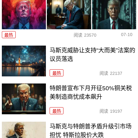
07-10
最热
阅读
23570
马斯克威胁让支持“大而美”法案的
议员落选
最热
阅读
22137
特朗普宣布下月开征50%铜关税
美制造商忧成本飙升
最热
阅读
19197
马斯克与特朗普矛盾升级引市场
担忧 特斯拉股价大跌