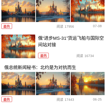
07-08
最热
阅读
17956
俄“进步MS-31”货运飞船与国际空
间站对接
最热
阅读
16734
俄总统新闻秘书：北约是为对抗而生
06-25
最热
阅读
17443