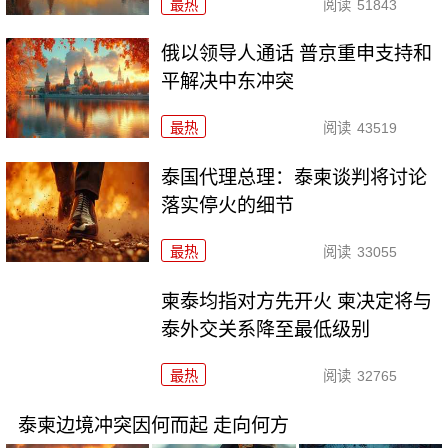
最热
阅读
51843
俄以领导人通话 普京重申支持和
平解决中东冲突
最热
阅读
43519
泰国代理总理：泰柬谈判将讨论
落实停火的细节
最热
阅读
33055
柬泰均指对方先开火 柬决定将与
泰外交关系降至最低级别
最热
阅读
32765
泰柬边境冲突因何而起 走向何方