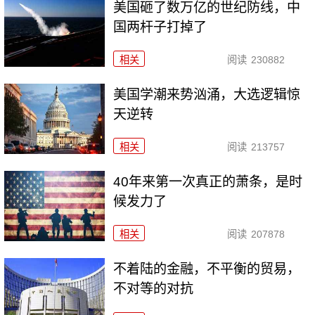
美国砸了数万亿的世纪防线，中
国两杆子打掉了
相关
阅读
230882
美国学潮来势汹涌，大选逻辑惊
天逆转
相关
阅读
213757
40年来第一次真正的萧条，是时
候发力了
相关
阅读
207878
不着陆的金融，不平衡的贸易，
不对等的对抗