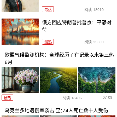
最热
阅读
18010
俄方回应特朗普批普京：平静对
待
最热
阅读
25509
欧盟气候监测机构：全球经历了有记录以来第三热
6月
07-09
最热
阅读
18406
乌克兰多地遭俄军袭击 至少4人死亡数十人受伤