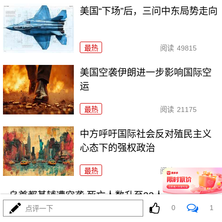
美国“下场”后，三问中东局势走向
最热
阅读
49815
美国空袭伊朗进一步影响国际空
运
最热
阅读
21175
中方呼吁国际社会反对殖民主义
心态下的强权政治
最热
阅读
18722
乌首都基辅遭空袭 死亡人数升至23人
0
1
点评一下