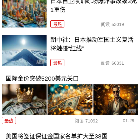
日本自卫队训练场爆炸事故致3死
1重伤
最热
阅读
53019
朝中社：日本推动军国主义复活
将触碰“红线”
最热
阅读
66331
国际金价突破5200美元关口
01-29
最热
阅读
71092
美国将签证保证金国家名单扩大至38国