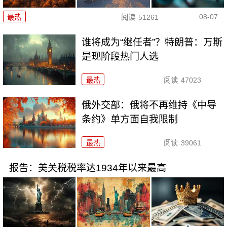
08-07
最热
阅读
51261
谁将成为“继任者”？特朗普：万斯
是现阶段热门人选
最热
阅读
47023
俄外交部：俄将不再维持《中导
条约》单方面自我限制
最热
阅读
39061
报告：美关税税率达1934年以来最高