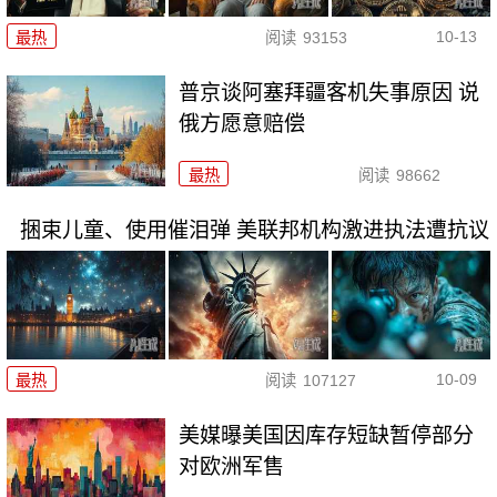
10-13
最热
阅读
93153
普京谈阿塞拜疆客机失事原因 说
俄方愿意赔偿
最热
阅读
98662
捆束儿童、使用催泪弹 美联邦机构激进执法遭抗议
10-09
最热
阅读
107127
美媒曝美国因库存短缺暂停部分
对欧洲军售