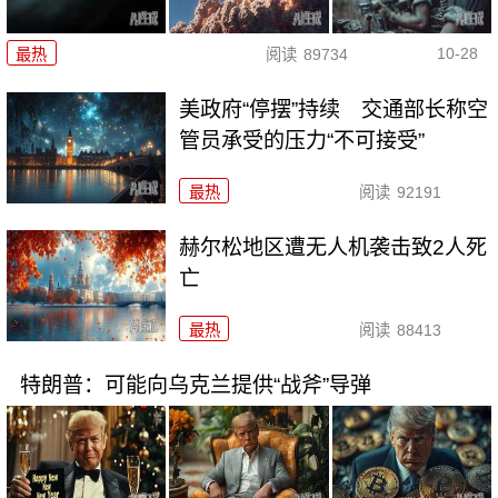
10-28
最热
阅读
89734
美政府“停摆”持续 交通部长称空
管员承受的压力“不可接受”
最热
阅读
92191
赫尔松地区遭无人机袭击致2人死
亡
最热
阅读
88413
特朗普：可能向乌克兰提供“战斧”导弹