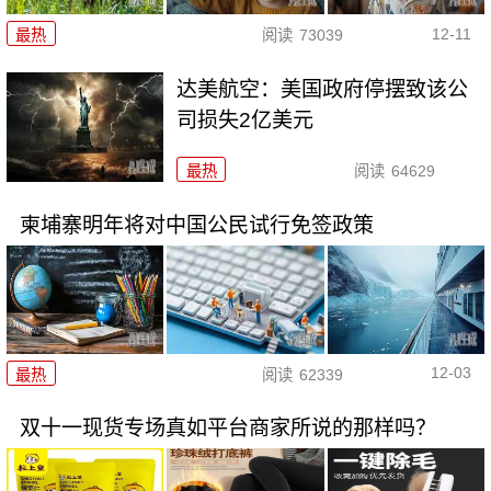
12-11
最热
阅读
73039
达美航空：美国政府停摆致该公
司损失2亿美元
最热
阅读
64629
柬埔寨明年将对中国公民试行免签政策
12-03
最热
阅读
62339
双十一现货专场真如平台商家所说的那样吗？