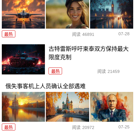
07-28
最热
阅读
46891
古特雷斯呼吁柬泰双方保持最大
限度克制
最热
阅读
21459
俄失事客机上人员确认全部遇难
07-25
最热
阅读
20972