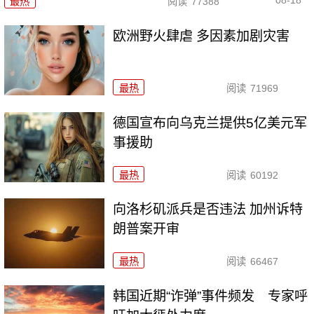
08-18
最热
阅读
77388
欧洲野火肆虐 多因素加剧灾害
最热
阅读
71969
德国宣布向乌克兰提供5亿美元军
事援助
最热
阅读
60192
向洛杉矶派兵是否违法 加州诉特
朗普案开审
最热
阅读
66467
韩国近期“诈弹”事件频发 专家呼