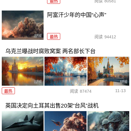
最热
阅读
80581
阿富汗少年的中国“心声”
最热
阅读
94412
乌克兰曝战时腐败窝案 两名部长下台
11-13
最热
阅读
87474
英国决定向土耳其出售20架“台风”战机