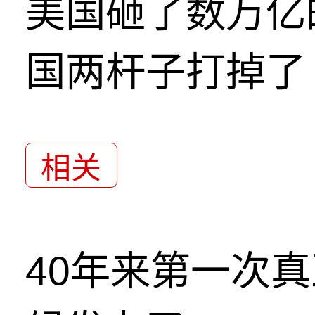
美国砸了数万亿
国两杆子打掉了
相关
40年来第一次