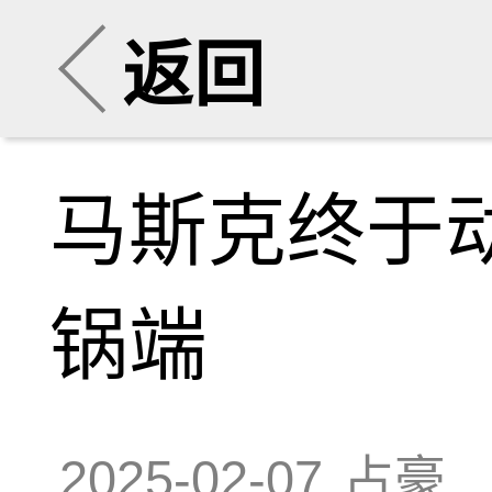
返回
马斯克终于
锅端
2025-02-07
占豪