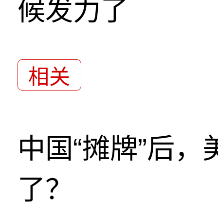
候发力了
相关
中国“摊牌”后
了？