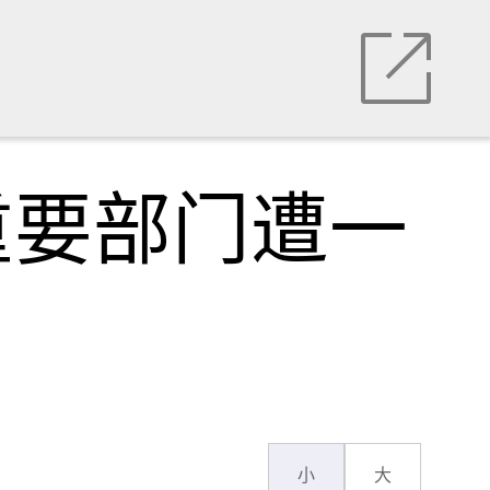
重要部门遭一
小
大