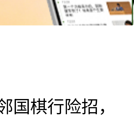
邻国棋行险招，