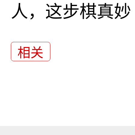
人，这步棋真妙
相关