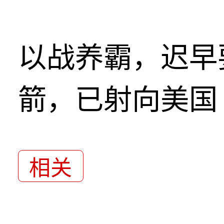
以战养霸，迟早
箭，已射向美国
相关