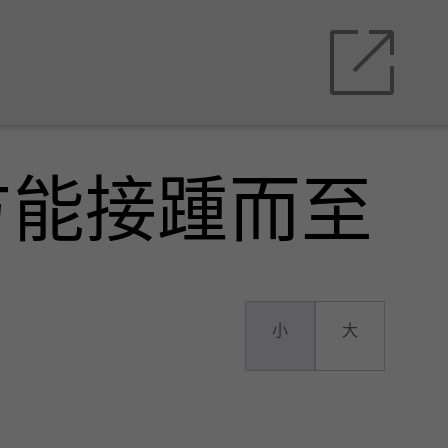
方能接踵而至
小
大