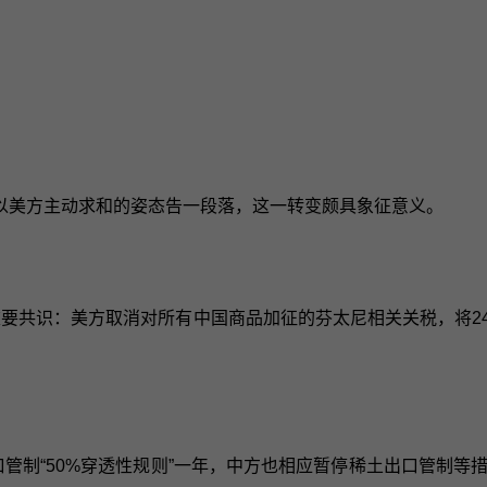
以美方主动求和的姿态告一段落，这一转变颇具象征意义。
达成重要共识：美方取消对所有中国商品加征的芬太尼相关关税，将
口管制“50%穿透性规则”一年，中方也相应暂停稀土出口管制