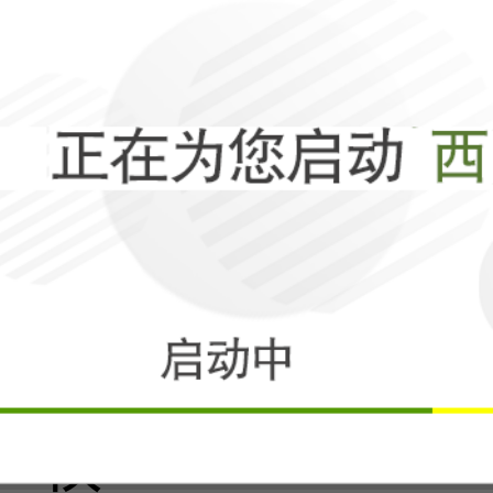
峻安全考验
相关
两棵树苗，如何
权