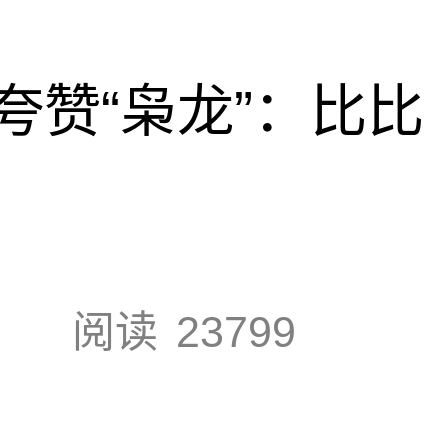
夸赞“枭龙”：比比
阅读
23799