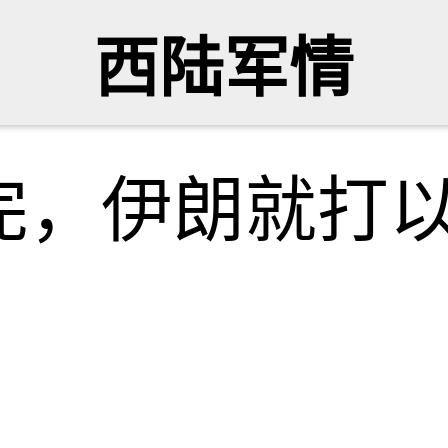
西陆军情
完，伊朗就打