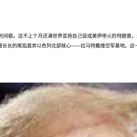
的间歇。这不上个月还满世界宣扬自己促成美伊停火的特朗普，
着长长的尾焰直奔以色列北部核心——拉马特戴维空军基地。这