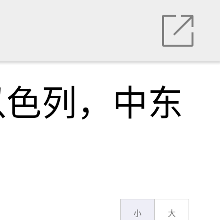
以色列，中东
小
大