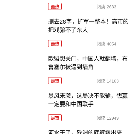
最热
阅读
2633
删去28字，扩军一整本！高市的
把戏骗不了东大
最热
阅读
4054
欧盟想关门，中国人就翻墙，布
鲁塞尔被逼到墙角
最热
阅读
14163
暴风来袭，这局决不能输，想赢
一定要和中国联手
最热
阅读
12949
河水干了，欧洲的底裤露出来