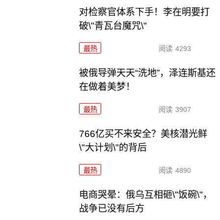
对检察官体系下手！李在明要打
破\"青瓦台魔咒\"
最热
阅读
4293
被俄导弹天天“洗地”，泽连斯基还
在做着美梦！
最热
阅读
3907
766亿买不来安全？美核潜光鲜
\"大计划\"的背后
最热
阅读
4890
电商哭晕：俄乌互相砸\"饭碗\"，
战争已没有后方