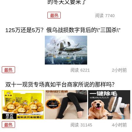
的冬天又要来了
最热
阅读
7740
125万还是5万？俄乌战损数字背后的\"三国杀\"
最热
阅读
6221
2小时前
双十一现货专场真如平台商家所说的那样吗？
最热
阅读
31145
4小时前