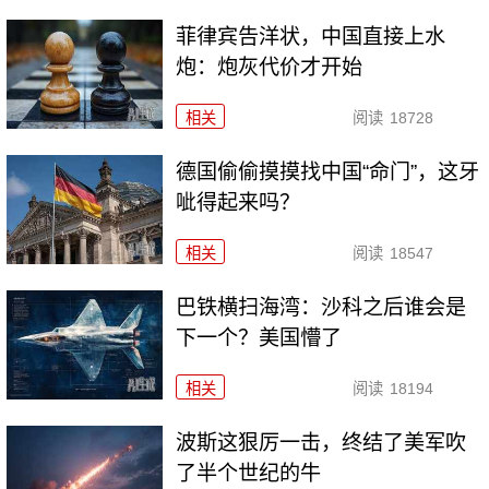
菲律宾告洋状，中国直接上水
炮：炮灰代价才开始
相关
阅读
18728
德国偷偷摸摸找中国“命门”，这牙
呲得起来吗？
相关
阅读
18547
巴铁横扫海湾：沙科之后谁会是
下一个？美国懵了
相关
阅读
18194
波斯这狠厉一击，终结了美军吹
了半个世纪的牛