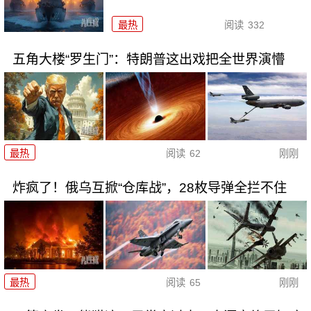
最热
阅读
332
五角大楼“罗生门”：特朗普这出戏把全世界演懵
最热
阅读
62
刚刚
炸疯了！俄乌互掀“仓库战”，28枚导弹全拦不住
最热
阅读
65
刚刚