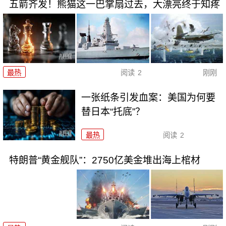
五箭齐发！熊猫这一巴掌扇过去，大漂亮终于知疼
最热
阅读
2
刚刚
一张纸条引发血案：美国为何要
替日本“托底”？
最热
阅读
2
特朗普“黄金舰队”：2750亿美金堆出海上棺材