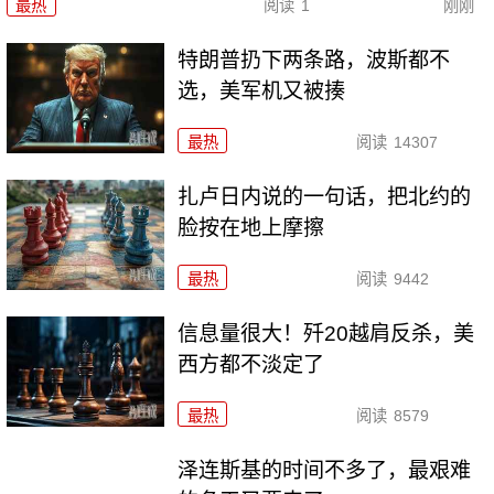
最热
阅读
1
刚刚
特朗普扔下两条路，波斯都不
选，美军机又被揍
最热
阅读
14307
扎卢日内说的一句话，把北约的
脸按在地上摩擦
最热
阅读
9442
信息量很大！歼20越肩反杀，美
西方都不淡定了
最热
阅读
8579
泽连斯基的时间不多了，最艰难