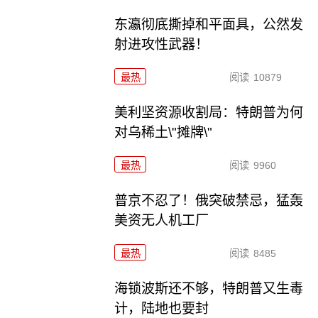
东瀛彻底撕掉和平面具，公然发
射进攻性武器！
最热
阅读
10879
美利坚资源收割局：特朗普为何
对乌稀土\"摊牌\"
最热
阅读
9960
普京不忍了！俄突破禁忌，猛轰
美资无人机工厂
最热
阅读
8485
海锁波斯还不够，特朗普又生毒
计，陆地也要封