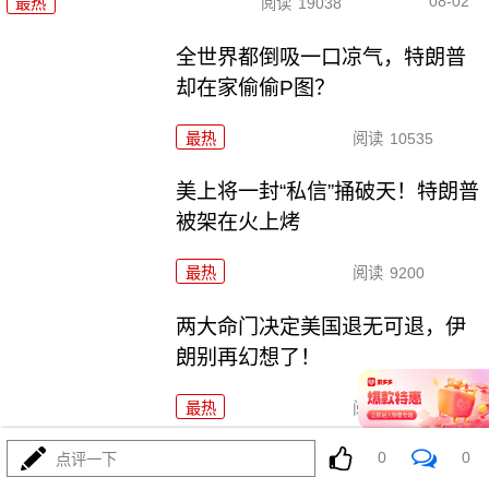
08-02
最热
阅读
19038
全世界都倒吸一口凉气，特朗普
却在家偷偷P图？
最热
阅读
10535
美上将一封“私信”捅破天！特朗普
被架在火上烤
最热
阅读
9200
两大命门决定美国退无可退，伊
朗别再幻想了！
最热
阅读
6862
0
0
打伊朗五个月仗，把美军打成了
点评一下