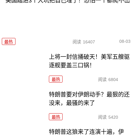
美国踏进3个大坑把自己埋了！恐怕一个都爬不出
08-03
最热
阅读
16407
上将一封信捅破天！美军五艘驱
逐舰要盖三口锅！
最热
阅读
6804
特朗普要对伊朗动手？最狠的还
没来，最骚的来了
最热
阅读
5420
特朗普这狼来了连演十遍，伊