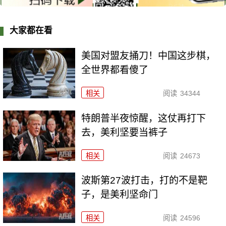
大家都在看
美国对盟友捅刀！中国这步棋，
全世界都看傻了
相关
阅读
34344
特朗普半夜惊醒，这仗再打下
去，美利坚要当裤子
相关
阅读
24673
波斯第27波打击，打的不是靶
子，是美利坚命门
相关
阅读
24596