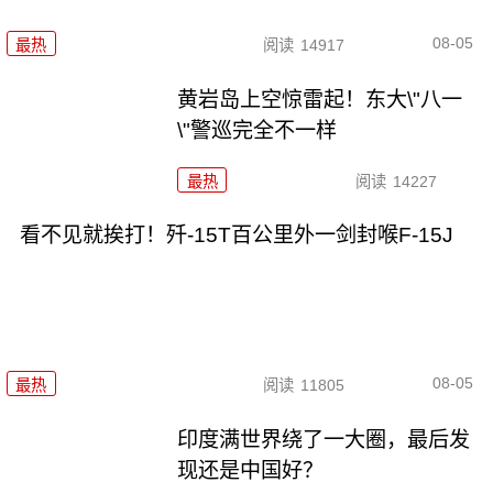
08-05
最热
阅读
14917
黄岩岛上空惊雷起！东大\"八一
\"警巡完全不一样
最热
阅读
14227
看不见就挨打！歼-15T百公里外一剑封喉F-15J
08-05
最热
阅读
11805
印度满世界绕了一大圈，最后发
现还是中国好？