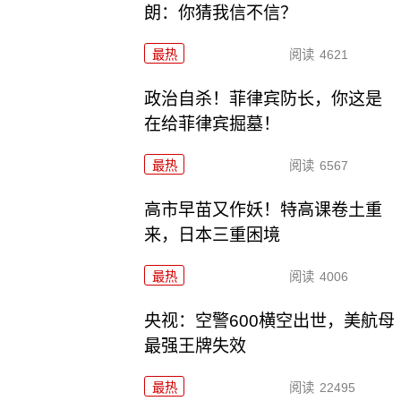
朗：你猜我信不信？
最热
阅读
4621
政治自杀！菲律宾防长，你这是
在给菲律宾掘墓！
最热
阅读
6567
高市早苗又作妖！特高课卷土重
来，日本三重困境
最热
阅读
4006
央视：空警600横空出世，美航母
最强王牌失效
最热
阅读
22495