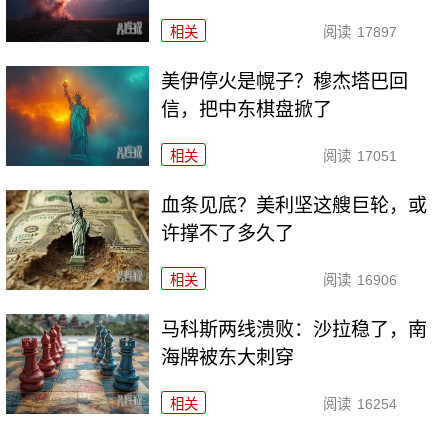
相关
阅读
17897
美伊停火是幌子？穆杰塔巴回
信，把中东棋盘掀了
相关
阅读
17051
血条见底？美利坚这艘巨轮，或
许撑不了多久了
相关
阅读
16906
马科斯两线溃败：沙拉稳了，南
海牌被东大刺穿
相关
阅读
16254