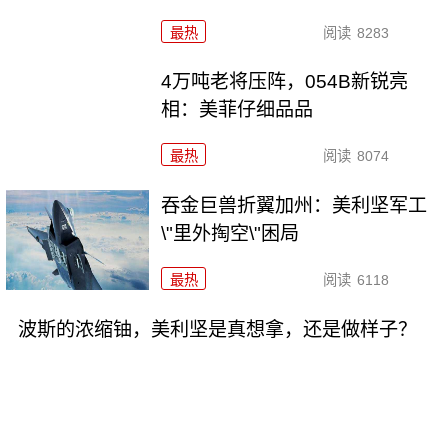
最热
阅读
8283
4万吨老将压阵，054B新锐亮
相：美菲仔细品品
最热
阅读
8074
吞金巨兽折翼加州：美利坚军工
\"里外掏空\"困局
最热
阅读
6118
波斯的浓缩铀，美利坚是真想拿，还是做样子？