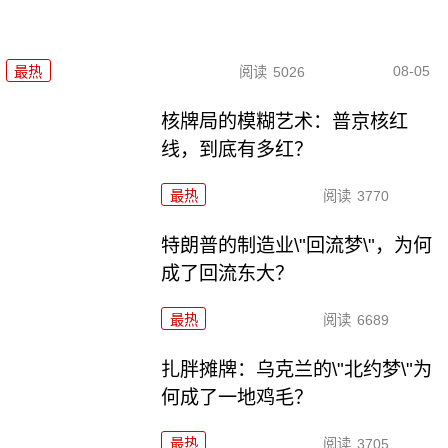
08-05
最热
阅读
5026
核牌局的模糊艺术：普京核红
线，到底有多红？
最热
阅读
3770
特朗普的制造业\"回流梦\"，为何
成了回流东大？
最热
阅读
6689
扎胖摊牌：乌克兰的\"北约梦\"为
何成了一地鸡毛？
最热
阅读
3705