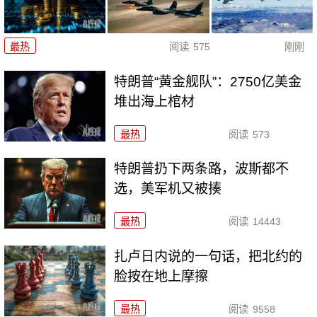
最热
阅读
575
刚刚
特朗普“黄金舰队”：2750亿美金
堆出海上棺材
最热
阅读
573
特朗普扔下两条路，波斯都不
选，美军机又被揍
最热
阅读
14443
扎卢日内说的一句话，把北约的
脸按在地上摩擦
最热
阅读
9558