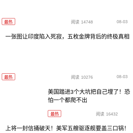
08-03
最热
阅读
14748
一张图让印度陷入死寂，五枚金牌背后的终极真相
08-03
最热
阅读
10276
美国踏进3个大坑把自己埋了！恐
怕一个都爬不出
最热
阅读
16432
上将一封信捅破天！美军五艘驱逐舰要盖三口锅！