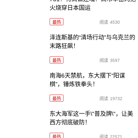
火烧穿日本国运
最热
阅读
4530
泽连斯基的“清场行动”与乌克兰的
末路狂飙！
最热
阅读
3597
南海6天禁航，东大摆下“阳谋
棋”，锤炼铁拳头！
最热
阅读
19732
东大海军这一手\"普及牌\"，让美
西方彻底破防！
最热
阅读
22571