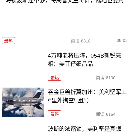
海锁波斯还不够，特朗普又生毒计，陆地也要封
08-03
最热
阅读
8318
4万吨老将压阵，054B新锐亮
相：美菲仔细品品
最热
阅读
8100
吞金巨兽折翼加州：美利坚军工
\"里外掏空\"困局
最热
阅读
6154
波斯的浓缩铀，美利坚是真想