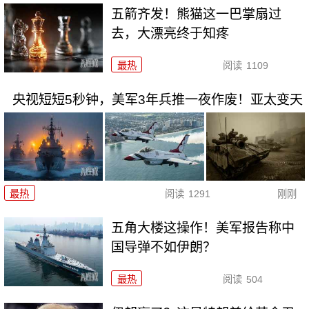
五箭齐发！熊猫这一巴掌扇过
去，大漂亮终于知疼
最热
阅读
1109
央视短短5秒钟，美军3年兵推一夜作废！亚太变天
最热
阅读
1291
刚刚
五角大楼这操作！美军报告称中
国导弹不如伊朗？
最热
阅读
504