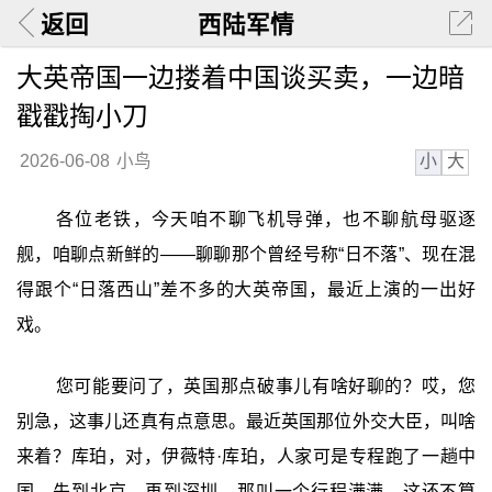
返回
西陆军情
大英帝国一边搂着中国谈买卖，一边暗
戳戳掏小刀
小
大
2026-06-08
小鸟
各位老铁，今天咱不聊飞机导弹，也不聊航母驱逐
舰，咱聊点新鲜的——聊聊那个曾经号称“日不落”、现在混
得跟个“日落西山”差不多的大英帝国，最近上演的一出好
戏。
您可能要问了，英国那点破事儿有啥好聊的？哎，您
别急，这事儿还真有点意思。最近英国那位外交大臣，叫啥
来着？库珀，对，伊薇特·库珀，人家可是专程跑了一趟中
国，先到北京，再到深圳，那叫一个行程满满。这还不算