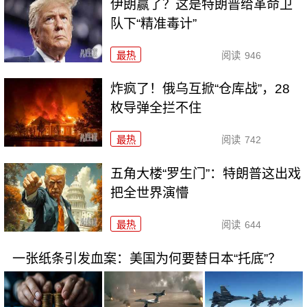
伊朗赢了？这是特朗普给革命卫
队下“精准毒计”
最热
阅读
946
炸疯了！俄乌互掀“仓库战”，28
枚导弹全拦不住
最热
阅读
742
五角大楼“罗生门”：特朗普这出戏
把全世界演懵
最热
阅读
644
一张纸条引发血案：美国为何要替日本“托底”？