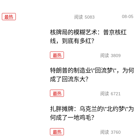
08-05
最热
阅读
5083
核牌局的模糊艺术：普京核红
线，到底有多红？
最热
阅读
3809
特朗普的制造业\"回流梦\"，为何
成了回流东大？
最热
阅读
6721
扎胖摊牌：乌克兰的\"北约梦\"为
何成了一地鸡毛？
最热
阅读
3760