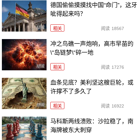
德国偷偷摸摸找中国“命门”，这牙
呲得起来吗？
相关
阅读
18567
冲之鸟礁一声炮响，高市早苗的
\"岛链梦\"碎一地
相关
阅读
17276
血条见底？美利坚这艘巨轮，或
许撑不了多久了
相关
阅读
16922
马科斯两线溃败：沙拉稳了，南
海牌被东大刺穿