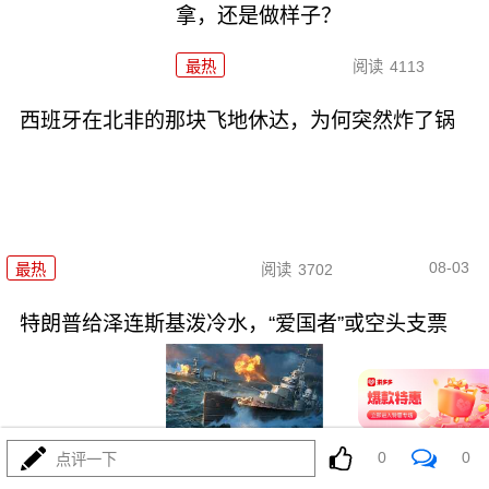
拿，还是做样子？
最热
阅读
4113
西班牙在北非的那块飞地休达，为何突然炸了锅
08-03
最热
阅读
3702
特朗普给泽连斯基泼冷水，“爱国者”或空头支票
0
0
点评一下
08-03
最热
阅读
3322