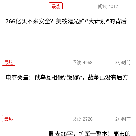
最热
阅读
4012
766亿买不来安全？美核潜光鲜\"大计划\"的背后
最热
阅读
4958
3小时前
电商哭晕：俄乌互相砸\"饭碗\"，战争已没有后方
最热
阅读
2726
2小时前
删去28字，扩军一整本！高市的