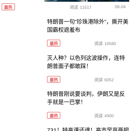
08-04
最热
阅读
11517
特朗普一句“珍珠港除外”，撕开美
国霸权遮羞布
最热
阅读
10580
灭人种？以色列这波操作，连特
朗普面子都敢踩！
最热
阅读
6052
特朗普刚说要谈判，伊朗又是反
手就是一巴掌！
最热
阅读
4900
731！特高课还魂！高市早苗两把