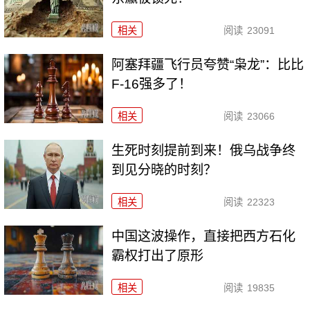
相关
阅读
23091
阿塞拜疆飞行员夸赞“枭龙”：比比
F-16强多了！
相关
阅读
23066
生死时刻提前到来！俄乌战争终
到见分晓的时刻？
相关
阅读
22323
中国这波操作，直接把西方石化
霸权打出了原形
相关
阅读
19835