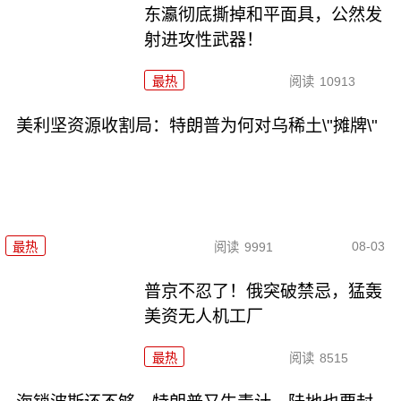
东瀛彻底撕掉和平面具，公然发
射进攻性武器！
最热
阅读
10913
美利坚资源收割局：特朗普为何对乌稀土\"摊牌\"
08-03
最热
阅读
9991
普京不忍了！俄突破禁忌，猛轰
美资无人机工厂
最热
阅读
8515