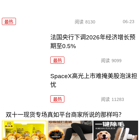
06-23
最热
阅读
8130
法国央行下调2026年经济增长预
期至0.5%
最热
阅读
9099
SpaceX高光上市难掩美股泡沫担
忧
最热
阅读
11283
双十一现货专场真如平台商家所说的那样吗？