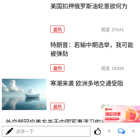
美国扣押俄罗斯油轮意欲何为
最热
阅读
37541
特朗普：若输中期选举，我可能
被弹劾
最热
阅读
19398
寒潮来袭 欧洲多地交通受阻
最热
阅读
26567
外交部回应美方关于中国军事演习的言论
0
0
点评一下