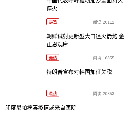
中国代表呼吁推动加沙全面持久
停火
最热
阅读
20112
朝鲜试射更新型大口径火箭炮 金
正恩观摩
最热
阅读
16855
特朗普宣布对韩国加征关税
最热
阅读
20853
印度尼帕病毒疫情或来自医院