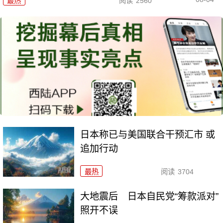
最热
阅读
2560
日本称已与美国联合干预汇市 或
追加行动
最热
阅读
3704
大地震后 日本自民党“筹款派对”
照开不误