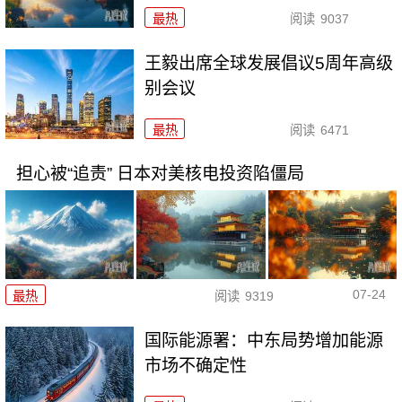
最热
阅读
9037
王毅出席全球发展倡议5周年高级
别会议
最热
阅读
6471
担心被“追责” 日本对美核电投资陷僵局
07-24
最热
阅读
9319
国际能源署：中东局势增加能源
市场不确定性