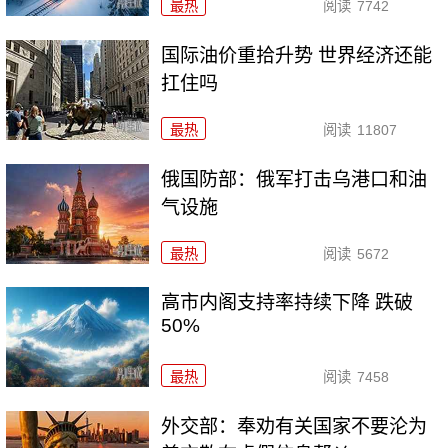
最热
阅读
7742
国际油价重拾升势 世界经济还能
扛住吗
最热
阅读
11807
俄国防部：俄军打击乌港口和油
气设施
最热
阅读
5672
高市内阁支持率持续下降 跌破
50%
最热
阅读
7458
外交部：奉劝有关国家不要沦为