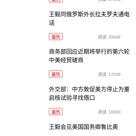
王毅同俄罗斯外长拉夫罗夫通电
话
最热
阅读
20646
商务部回应近期将举行的第六轮
中美经贸磋商
最热
阅读
17639
外交部：中方敦促美方停止为重
启核试验寻找借口
最热
阅读
18000
王毅会见美国国务卿鲁比奥